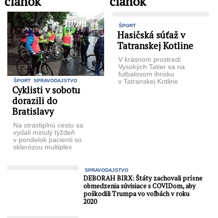
článok
článok
ŠPORT
Hasičská súťaž v
Tatranskej Kotline
V krásnom prostredí
Vysokých Tatier sa na
futbalovom ihrisku
v Tatranskej Kotline
ŠPORT
SPRAVODAJSTVO
Cyklisti v sobotu
v sobotu 17. mája
uskutočnil 41. ročník
dorazili do
súťaže hasičských
Bratislavy
družstiev ...
Na strastiplnú cestu sa
vydali minulý týždeň
v pondelok pacienti so
sklerózou multiplex
a dobrovoľníci zo
Štrbského Plesa do
Bratislavy.
SPRAVODAJSTVO
DEBORAH BIRX: Štáty zachovali prísne
obmedzenia súvisiace s COVIDom, aby
poškodili Trumpa vo voľbách v roku
2020