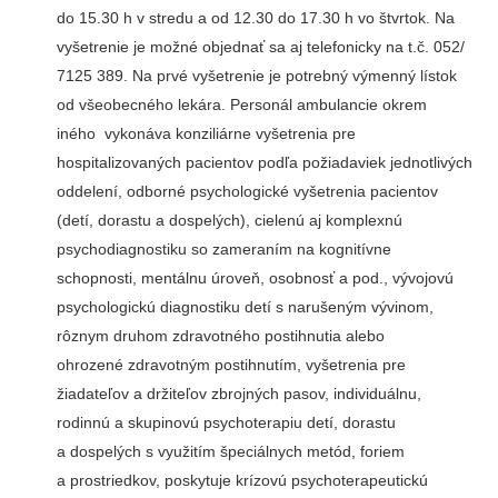
do 15.30 h v stredu a od 12.30 do 17.30 h vo štvrtok. Na
vyšetrenie je možné objednať sa aj telefonicky na t.č. 052/
7125 389. Na prvé vyšetrenie je potrebný výmenný lístok
od všeobecného lekára. Personál ambulancie okrem
iného vykonáva konziliárne vyšetrenia pre
hospitalizovaných pacientov podľa požiadaviek jednotlivých
oddelení, odborné psychologické vyšetrenia pacientov
(detí, dorastu a dospelých), cielenú aj komplexnú
psychodiagnostiku so zameraním na kognitívne
schopnosti, mentálnu úroveň, osobnosť a pod., vývojovú
psychologickú diagnostiku detí s narušeným vývinom,
rôznym druhom zdravotného postihnutia alebo
ohrozené zdravotným postihnutím, vyšetrenia pre
žiadateľov a držiteľov zbrojných pasov, individuálnu,
rodinnú a skupinovú psychoterapiu detí, dorastu
a dospelých s využitím špeciálnych metód, foriem
a prostriedkov, poskytuje krízovú psychoterapeutickú