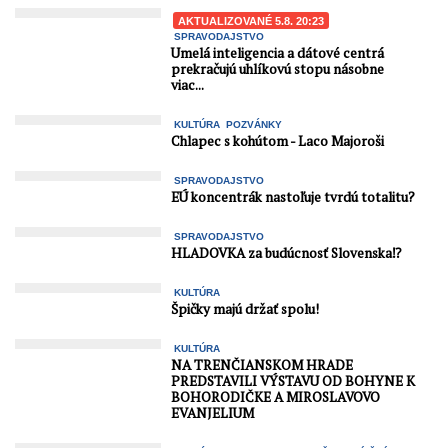
AKTUALIZOVANÉ 5.8. 20:23
SPRAVODAJSTVO
Umelá inteligencia a dátové centrá
prekračujú uhlíkovú stopu násobne
viac...
KULTÚRA
POZVÁNKY
Chlapec s kohútom - Laco Majoroši
SPRAVODAJSTVO
EÚ koncentrák nastoľuje tvrdú totalitu?
SPRAVODAJSTVO
HLADOVKA za budúcnosť Slovenska⁉️
KULTÚRA
Špičky majú držať spolu!
KULTÚRA
NA TRENČIANSKOM HRADE
PREDSTAVILI VÝSTAVU OD BOHYNE K
BOHORODIČKE A MIROSLAVOVO
EVANJELIUM