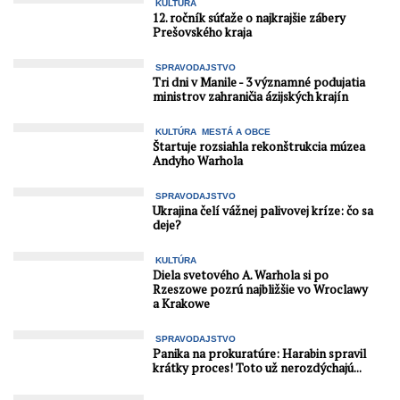
KULTÚRA
12. ročník súťaže o najkrajšie zábery
Prešovského kraja
SPRAVODAJSTVO
Tri dni v Manile - 3 významné podujatia
ministrov zahraničia ázijských krajín
KULTÚRA
MESTÁ A OBCE
Štartuje rozsiahla rekonštrukcia múzea
Andyho Warhola
SPRAVODAJSTVO
Ukrajina čelí vážnej palivovej kríze: čo sa
deje?
KULTÚRA
Diela svetového A. Warhola si po
Rzeszowe pozrú najbližšie vo Wroclawy
a Krakowe
SPRAVODAJSTVO
Panika na prokuratúre: Harabin spravil
krátky proces! Toto už nerozdýchajú...