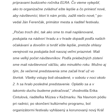
prípravami budúceho roční­ka EĽRA. Čo vieme vylepšiť,
ako to organizačne zvládnuť ešte lepšie a čo priniesť nové,
aby návštevníci, ktorí k nám prídu, zažili niečo nové,“
po­
vedal Ján Ferenčák, primátor mesta a riaditeľ festivalu.
„Počas troch dní, tak ako sme to mali naplánované,
podujatia na nádvorí hradu a v hrade dopadli podľa na­šich
očakávaní a dovolím si tvrdiť ešte lepšie, pretože ohla­sy
verejnosti na podujatia boli naozaj veľmi priaznivé. Mali
sme veľký počet návštevní­kov. Podľa priebežných zistení
sme mali návštevnosť väčšiu, ako minulého roku. Možno aj
tým, že večerné predstavenia sme začali hrať už vo
štvrtok. Všetky vstupy boli obsadené, v sobotu v noci okolo
2. h sa hralo posledné predstavenie. Oplatilo sa a v
takomto duchu budeme pokračovať,“
zhod­notila Erika
Cintulová, ria­diteľka Múzea v Kežmarku. Na hlavnom pódiu
pri rad­nici, po skončení kultúrneho programu, bol
organizátormi festivalu vyhlásený a koru­novaný nový Kráľ