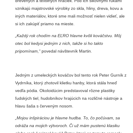
drevených a textilných hračiek. Pod ich šikovnými rukami
vznikajú majstrovské výrobky zo skla, hliny, dreva, kovu a
iných materiálov, kto­ré sme mali možnosť nielen vidieť, ale
si ich zakúpiť priamo na mieste.
„Každý rok chodím na EĽRO hlavne kvôli kováčstvu. Môj
otec bol kedysi jedným z nich, takže si ho takto
pripomínam,“
povedal náv­števník Martin.
Jedným z umeleckých kováčov bol tento rok Peter Gurník z
Vydr­níka, ktorý zhotovil klietku hanby, ktorá stála hneď
vedľa pódia. Oko­loidúcim predstavoval rôzne plas­tiky
ľudských tiel, hudobníkov hra­júcich na rozličné nástroje a
hlavu šaša s červeným nosom.
„Mojou inšpiráciou je hlavne hud­ba. To, čo počúvam, sa
odráža na mojich výtvoroch. Či už mám puste­nú klasiku