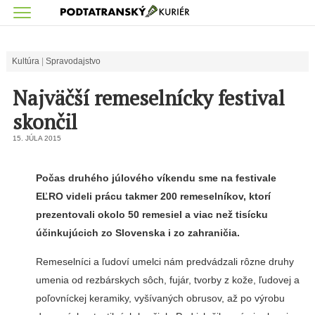
Kultúra
Spravodajstvo
Najväčší remeselnícky festival
skončil
15. JÚLA 2015
Počas druhého júlového víkendu sme na festivale
EĽRO videli prá­cu takmer 200 remeselníkov, ktorí
prezentovali okolo 50 remesiel a viac než tisícku
účinkujúcich zo Slovenska i zo zahraničia.
Remeselníci a ľudoví umelci nám predvádzali rôzne druhy
umenia od rezbárskych sôch, fujár, tvorby z kože, ľudovej a
poľovníckej kera­miky, vyšívaných obrusov, až po vý­robu