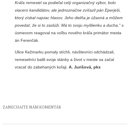
Kráľa remesiel sa podieľal celý organizačný výbor, bolo
viacero kandidátov, ale jed­noznačne zvíťazil pán Eperje­ši,
ktorý získal najviac hlasov. Jeho dielňa je úžasná a mô­žem
povedať, že si to zaslúži. Má to svoju myšlienku a du­cha,“
s
úsmevom reagoval na voľbu nového kráľa primátor mesta
án Ferenčák.
Ulice Kežmarku pomaly stíchli, návštevníci odchá­dzali,
remeselníci balili svo­je stánky a život v meste sa začal
vracať do zabehaných koľaji.
A. Jurišová, pks
ZANECHAJTE NÁM KOMENTÁR