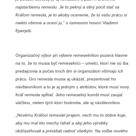
najstaršiemu remeslu. Je to pekný a silný pocit stať sa
Kráľom remesla, je to akoby ocenenie, že tú vašu prácu si
niekto všimne a ocení ju,
“ s úsmevom ho­vorí Vladimír
Eperješi.
Organizačný výbor pri výbe­re remeselníkov pozerá hlavne
na to, že to musia byť remeselníci – umelci, ktorí nie sú iba
pre­dajcovia a po­čas troch dní si organizátori všímajú ich
prá­cu. Gro remesla musia aj ukázať, prezentovať ho
návštevníkom a to je aj jedným z atribútov, ktoré musí nový
Kráľ remesla spĺňať. Jeho remeselný kumšt musí zaujať
väčšinu, nielen tých ktorí hodnotia, ale aj návštevníkov.
„
Novému Kráľovi remesiel prajem, nech mu to dobre kuje,
aby mu mal kto me­chy ťahať a aby jeho výrobky
obšťastňovali a prinášali ra­dosť všetkým. Na voľbe nové­ho