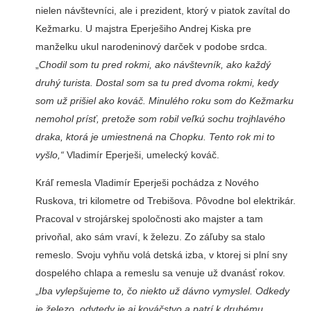
nielen návštevníci, ale i prezident, ktorý v piatok zavítal do
Kež­marku. U majstra Eperješiho Andrej Kiska pre
manželku ukul narodeninový darček v podobe srdca.
„
Chodil som tu pred rokmi, ako návštev­ník, ako každý
druhý turista. Dostal som sa tu pred dvoma rokmi, kedy
som už prišiel ako kováč. Minulého roku som do Kežmarku
nemohol prísť, pretože som robil veľkú sochu trojhlavého
draka, kto­rá je umiestnená na Chopku. Tento rok mi to
vyšlo,“
Vla­dimír Eperješi, umelecký kováč.
Kráľ remesla Vladimír Eperješi pochádza z Nové­ho
Ruskova, tri kilometre od Trebišova. Pôvodne bol elektrikár.
Pracoval v strojár­skej spoločnosti ako majster a tam
privoňal, ako sám vra­ví, k železu. Zo záľuby sa sta­lo
remeslo. Svoju vyhňu volá detská izba, v ktorej si plní sny
dospelého chlapa a re­meslu sa venuje už dvanásť rokov.
„
Iba vylepšujeme to, čo niekto už dávno vymyslel. Odkedy
je železo, odvtedy je aj kováčstvo a patrí k druhé­mu