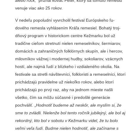
alebo rock,“
priznal kováč Peter, ktorý sa tomuto remeslu
ve­nuje viac ako 25 rokov.
V nedeľu popoludní vyvr­cholil festival Európskeho ľu­
dového remesla vyhlásením Kráľa remesiel. Bohatý troj­
dňový program v historic­kom centre Kežmarku bol už
tradične cieľom stretnutí nie­len remeselníkov, šermiarov,
domácich a zahraničných folklórnych skupín, ale i her­cov,
milovníkov vážnej i mo­dernej hudby, sokoliarov, vzácnych
hostí, ale najmä ľudí z blízkeho i vzdialeného okolia. Na
festivale sa stretli návštevníci, folkloristi a re­meselníci, ktorí
prichádzajú pravidelne už niekoľko ro­kov, alebo ktorí
prichádzajú po prvý raz, aby na jednom mieste našli
všetko, čím sa môžu súčasné i predošlé ge­nerácie
pochváliť. „
Hodnotiť budeme až neskôr, ale myslím si, že
sme to zvládli. Nielenže bol tento ročník jubilejný, ale bol aj
rekordný, kto bol v so­botu v Kežmarku videl, že tu bolo
veľmi veľa ľudí. Budme nielen hodnotiť, ale začíname s