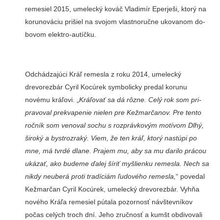
remesiel 2015, umelecký kováč Vla­dimír Eperješi, ktorý na
ko­runováciu prišiel na svojom vlastnoručne ukovanom do­
bovom elektro-autíčku.
Odchádzajúci Kráľ remes­la z roku 2014, umelecký
drevorezbár Cyril Kocúrek symbolicky predal korunu
novému kráľovi. „
Kráľovať sa dá rôzne. Celý rok som pri­
pravoval prekvapenie nielen pre Kežmarčanov. Pre tento
ročník som venoval sochu s rozprávkovým motívom Dlhý,
široký a bystrozraký. Viem, že ten kráľ, ktorý na­stúpi po
mne, má tvrdé dlane. Prajem mu, aby sa mu darilo prácou
ukázať, ako budeme ďalej šíriť myšlienku remesla. Nech sa
nikdy neuberá proti tradíciám ľudového remesla,
“ povedal
Kežmarčan Cyril Kocúrek, umelecký drevo­rezbár. Vyhňa
nového Kráľa remesiel pútala pozornosť návštevníkov
počas celých troch dní. Jeho zručnosť a kumšt obdivovali