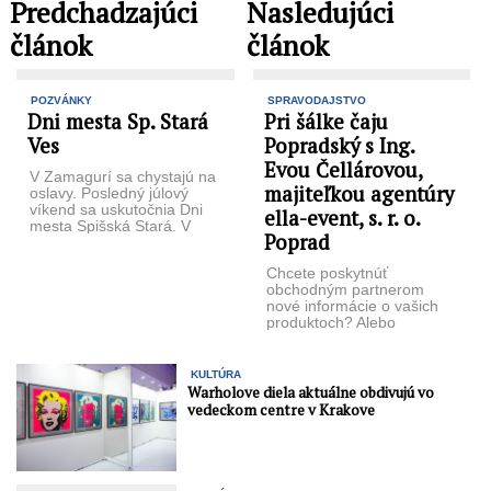
Predchadzajúci
Nasledujúci
článok
článok
POZVÁNKY
SPRAVODAJSTVO
Dni mesta Sp. Stará
Pri šálke čaju
Ves
Popradský s Ing.
Evou Čellárovou,
V Zamagurí sa chysta­jú na
majiteľkou agentúry
oslavy. Posledný jú­lový
víkend sa uskutočnia Dni
ella-event, s. r. o.
mesta Spišská Stará. V
Poprad
sobotu 25. júla budú ...
Chcete poskytnúť
obchodným partnerom
nové informácie o va­šich
produktoch? Alebo
potrebu­jete ako firma
stmeliť a posilniť pra­covný
kolektív, či odmeniť ...
KULTÚRA
Warholove diela aktuálne obdivujú vo
vedeckom centre v Krakove