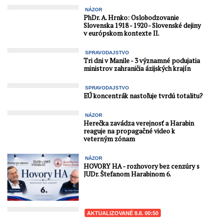
NÁZOR
PhDr. A. Hrnko: Oslobodzovanie
Slovenska 1918 - 1920 - Slovenské dejiny
v európskom kontexte II.
SPRAVODAJSTVO
Tri dni v Manile - 3 významné podujatia
ministrov zahraničia ázijských krajín
SPRAVODAJSTVO
EÚ koncentrák nastoľuje tvrdú totalitu?
NÁZOR
Herečka zavádza verejnosť a Harabin
reaguje na propagačné video k
veterným zónam
NÁZOR
HOVORY HA - rozhovory bez cenzúry s
JUDr. Štefanom Harabinom 6.
AKTUALIZOVANÉ 8.8. 00:50