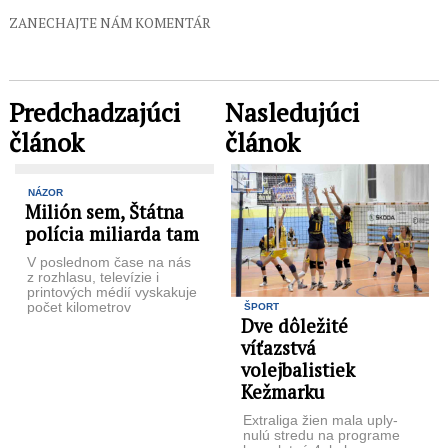
ZANECHAJTE NÁM KOMENTÁR
Predchadzajúci
Nasledujúci
článok
článok
NÁZOR
Milión sem, Štátna
polícia miliarda tam
V poslednom čase na nás
z rozhlasu, televízie i
printo­vých médií vyskakuje
počet kilometrov
ŠPORT
Dve dôležité
vybudovaných ciest a
diaľnic, zrekonštruovaných
víťazstvá
škôl, ...
volejbalistiek
Kežmarku
Extraliga žien mala uply­
nulú stredu na programe