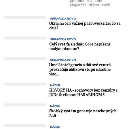
kompletné 4. kolo.
Najväčšiu drámu zažili
diváci v Kež­marku, kde
domáci KV MŠK ...
SPRAVODAJSTVO
Ukrajina čelí vážnej palivovej kríze: čo sa
deje?
SPRAVODAJSTVO
Celý svet ťa sleduje: Čo je napísané
malým písmom?
SPRAVODAJSTVO
Umelá inteligencia a dátové centrá
prekračujú uhlíkovú stopu násobne
viac...
NÁZOR
HOVORY HA - rozhovory bez cenzúry s
JUDr. Štefanom HARABINOM 5.
NÁZOR
Školský systém generuje neschopných
ľudí
NÁZOR