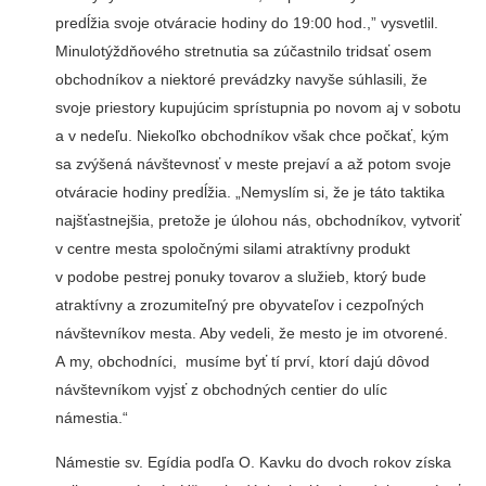
predĺžia svoje otváracie hodiny do 19:00 hod.,” vysvetlil.
Minulotýždňového stretnutia sa zúčastnilo tridsať osem
obchodníkov a niektoré prevádzky navyše súhlasili, že
svoje priestory kupujúcim sprístupnia po novom aj v sobotu
a v nedeľu. Niekoľko obchodníkov však chce počkať, kým
sa zvýšená návštevnosť v meste prejaví a až potom svoje
otváracie hodiny predĺžia. „Nemyslím si, že je táto taktika
najšťastnejšia, pretože je úlohou nás, obchodníkov, vytvoriť
v centre mesta spoločnými silami atraktívny produkt
v podobe pestrej ponuky tovarov a služieb, ktorý bude
atraktívny a zrozumiteľný pre obyvateľov i cezpoľných
návštevníkov mesta. Aby vedeli, že mesto je im otvorené.
A my, obchodníci, musíme byť tí prví, ktorí dajú dôvod
návštevníkom vyjsť z obchodných centier do ulíc
námestia.“
Námestie sv. Egídia podľa O. Kavku do dvoch rokov získa