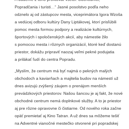
Popradčania i turisti…“ Jasné posolstvo podľa neho
odznelo aj od zástupcov mesta, viceprimátora Igora Wzoša
a vedúcej odboru kultúry Dany Liptákovej, ktorí prisľúbili
pomoc mesta formou podpory a realizácie kultúrnych,
športových i spoločenských akcií, aby námestie žilo
s pomocou mesta i rôznych organizácií, ktoré keď dostanú
priestor, dokážu pripraviť naozaj veľmi pekné podujatia
a prilákať ľudí do centra Popradu.
„Myslím, že centrum má byť najmä o pekných malých
obchodoch a kaviarňach a majitelia budov na námestí už
dnes avizujú zvýšený záujem o prenájom menších
prevádzkových priestorov. Našou šancou je aj fakt, že nové
obchodné centrum nemá doplnkové služby. A to je priestor
aj pre rôzne opravovne či čistiarne. Od nového roka začne
opäť premietať aj Kino Tatran. A už dnes sa môžeme tešiť
na Adventné vianočné mestečko otvorené pri popradskej