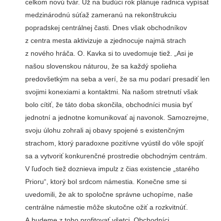
celkom novú tvár. Už na budúci rok plánuje radnica vypísať
medzinárodnú súťaž zameranú na rekonštrukciu
popradskej centrálnej časti. Dnes však obchodníkov
z centra mesta aktivizuje a zjednocuje najmä strach
z nového hráča. O. Kavka si to uvedomuje tiež. „Asi je
našou slovenskou náturou, že sa každý spolieha
predovšetkým na seba a verí, že sa mu podarí presadiť len
svojimi konexiami a kontaktmi. Na našom stretnutí však
bolo cítiť, že táto doba skončila, obchodníci musia byť
jednotní a jednotne komunikovať aj navonok. Samozrejme,
svoju úlohu zohrali aj obavy spojené s existenčným
strachom, ktorý paradoxne pozitívne vyústil do vôle spojiť
sa a vytvoriť konkurenčné prostredie obchodným centrám.
V ľuďoch tiež doznieva impulz z čias existencie „starého
Prioru“, ktorý bol srdcom námestia. Konečne sme si
uvedomili, že ak to spoločne správne uchopíme, naše
centrálne námestie môže skutočne ožiť a rozkvitnúť.
A budeme z toho profitovať všetci. Obchodníci,