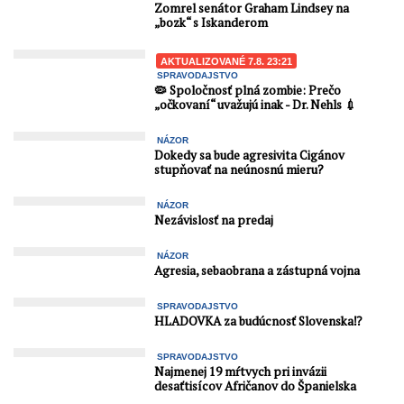
Zomrel senátor Graham Lindsey na
„bozk“ s Iskanderom
AKTUALIZOVANÉ 7.8. 23:21
SPRAVODAJSTVO
🦠 Spoločnosť plná zombie: Prečo
„očkovaní“ uvažujú inak - Dr. Nehls 💉
NÁZOR
Dokedy sa bude agresivita Cigánov
stupňovať na neúnosnú mieru?
NÁZOR
Nezávislosť na predaj
NÁZOR
Agresia, sebaobrana a zástupná vojna
SPRAVODAJSTVO
HLADOVKA za budúcnosť Slovenska⁉️
SPRAVODAJSTVO
Najmenej 19 mŕtvych pri invázii
desaťtisícov Afričanov do Španielska