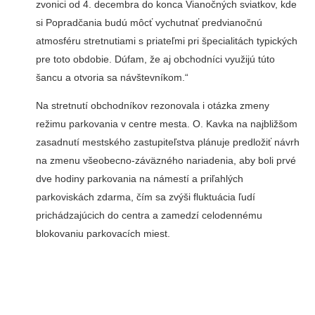
zvonici od 4. decembra do konca Vianočných sviatkov, kde
si Popradčania budú môcť vychutnať predvianočnú
atmosféru stretnutiami s priateľmi pri špecialitách typických
pre toto obdobie. Dúfam, že aj obchodníci využijú túto
šancu a otvoria sa návštevníkom.“
Na stretnutí obchodníkov rezonovala i otázka zmeny
režimu parkovania v centre mesta. O. Kavka na najbližšom
zasadnutí mestského zastupiteľstva plánuje predložiť návrh
na zmenu všeobecno-záväzného nariadenia, aby boli prvé
dve hodiny parkovania na námestí a priľahlých
parkoviskách zdarma, čím sa zvýši fluktuácia ľudí
prichádzajúcich do centra a zamedzí celodennému
blokovaniu parkovacích miest.