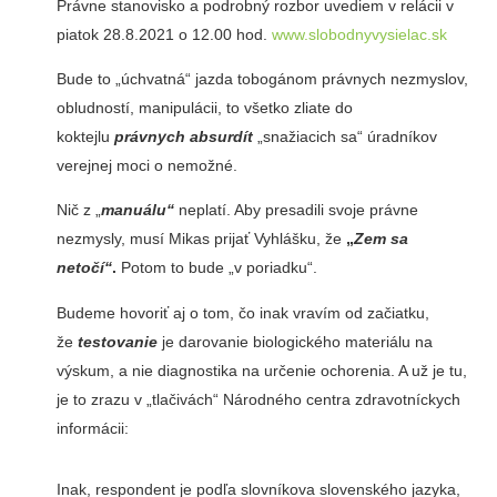
Právne stanovisko a podrobný rozbor uvediem v relácii v
piatok 28.8.2021 o 12.00 hod.
www.slobodnyvysielac.sk
Bude to „úchvatná“ jazda tobogánom právnych nezmyslov,
obludností, manipulácii, to všetko zliate do
koktejlu
právnych absurdít
„snažiacich sa“ úradníkov
verejnej moci o nemožné.
Nič z „
manuálu“
neplatí. Aby presadili svoje právne
nezmysly, musí Mikas prijať Vyhlášku, že
„
Zem sa
netočí“
.
Potom to bude „v poriadku“.
Budeme hovoriť aj o tom, čo inak vravím od začiatku,
že
testovanie
je darovanie biologického materiálu na
výskum, a nie diagnostika na určenie ochorenia. A už je tu,
je to zrazu v „tlačivách“ Národného centra zdravotníckych
informácii:
Inak, respondent je podľa slovníkova slovenského jazyka,