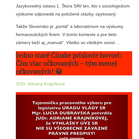
Jazykovedný ústavu Ľ. Štúra SAV ten, kto v sociologickom
výskume odpovedá na položené otázky, opytovaný.
Takže Slovensko je „portál“ a laboratórium na výskumy
farmaceutických firiem. V tomto kontexte a pre tieto
zámery beží aj „manuál“. Všetko so všetkým súvisí…
Jedno staré Čínske príslovie hovorí:
Čím viac očkovaných – tým menej
očkovaných! 😀
JUDr. Adriana Krajníková