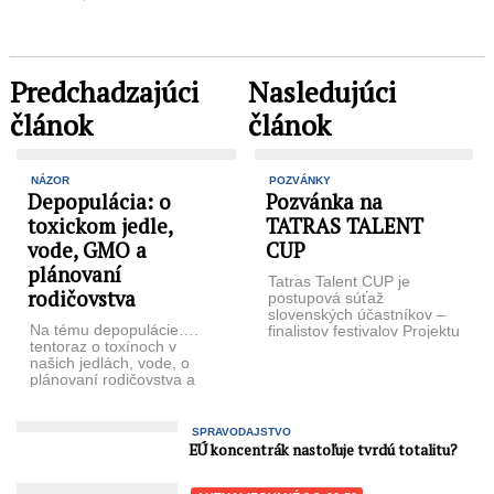
Predchadzajúci
Nasledujúci
článok
článok
NÁZOR
POZVÁNKY
Depopulácia: o
Pozvánka na
toxickom jedle,
TATRAS TALENT
vode, GMO a
CUP
plánovaní
Tatras Talent CUP je
rodičovstva
postupová súťaž
slovenských účastníkov –
Na tému depopulácie….
finalistov festivalov Projektu
tentoraz o toxínoch v
Konfigurácia Talent (PKT) –
našich jedlách, vode, o
FESTIVALS TALENT a
plánovaní rodičovstva a
zahraničných ...
agende za sexuálne
výchovou detí. PS: ...
SPRAVODAJSTVO
EÚ koncentrák nastoľuje tvrdú totalitu?