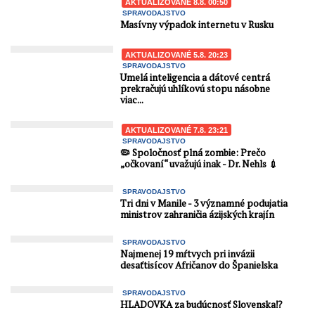
AKTUALIZOVANÉ 8.8. 00:50
SPRAVODAJSTVO
Masívny výpadok internetu v Rusku
AKTUALIZOVANÉ 5.8. 20:23
SPRAVODAJSTVO
Umelá inteligencia a dátové centrá
prekračujú uhlíkovú stopu násobne
viac...
AKTUALIZOVANÉ 7.8. 23:21
SPRAVODAJSTVO
🦠 Spoločnosť plná zombie: Prečo
„očkovaní“ uvažujú inak - Dr. Nehls 💉
SPRAVODAJSTVO
Tri dni v Manile - 3 významné podujatia
ministrov zahraničia ázijských krajín
SPRAVODAJSTVO
Najmenej 19 mŕtvych pri invázii
desaťtisícov Afričanov do Španielska
SPRAVODAJSTVO
HLADOVKA za budúcnosť Slovenska⁉️