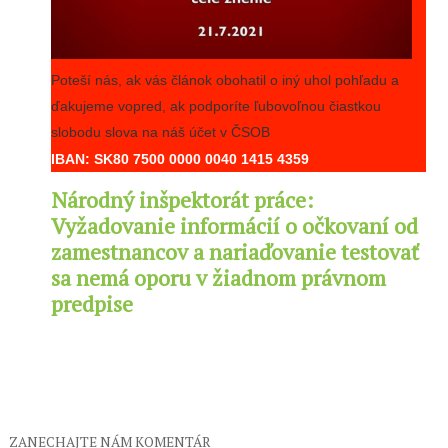
Poteší nás, ak vás článok obohatil o iný uhol pohľadu a
ďakujeme vopred, ak podporíte ľubovoľnou čiastkou
slobodu slova na náš účet v ČSOB
IBAN: SK80 7500 0000 0040 1415 4359
Národný inšpektorát práce:
Vyžadovanie informácií o očkovaní od
zamestnancov a nariaďovanie testovať
sa nemá oporu v žiadnom právnom
predpise
ZANECHAJTE NÁM KOMENTÁR