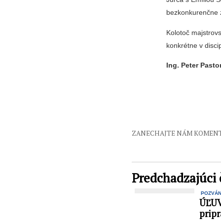
bezkonkurenčne 
Kolotoč majstrov
konkrétne v discip
Ing. Peter Past
ZANECHAJTE NÁM KOMEN
Predchadzajúci 
POZVÁ
ÚĽUV 
pripr