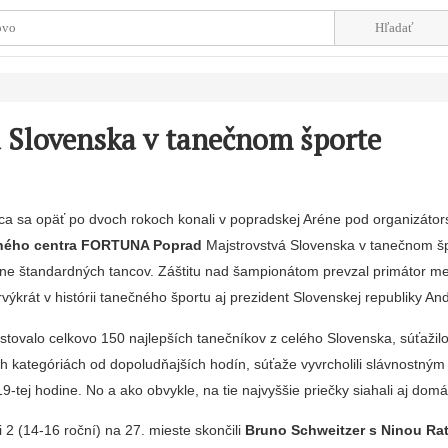
 Slovenska v tanečnom športe
ca sa opäť po dvoch rokoch konali v popradskej Aréne pod organizáto
ného centra FORTUNA Poprad
Majstrovstvá Slovenska v tanečnom šp
líne štandardných tancov. Záštitu nad šampionátom prevzal primátor m
výkrát v histórii tanečného športu aj prezident Slovenskej republiky And
tovalo celkovo 150 najlepších tanečníkov z celého Slovenska, súťažilo
h kategóriách od dopoludňajších hodín, súťaže vyvrcholili slávnostným
-tej hodine. No a ako obvykle, na tie najvyššie priečky siahali aj domá
i 2 (14-16 roční) na 27. mieste skončili
Bruno Schweitzer s Ninou R