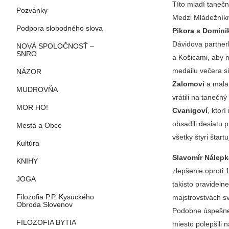
Títo mladí tanečn
Pozvánky
Medzi Mládežníkmi
Podpora slobodného slova
Pikora s Domin
Dávidova partner
NOVÁ SPOLOČNOSŤ –
SNRO
a Košicami, aby m
medailu večera si
NÁZOR
Zalomoví
a mala 
MUDROVŇA
vrátili na tanečn
MOR HO!
Cvanigoví
, ktor
obsadili desiatu 
Mestá a Obce
všetky štyri štart
Kultúra
Slavomír Nálepk
KNIHY
zlepšenie oproti 
JOGA
takisto pravidel
Filozofia P.P. Kysuckého
majstrovstvách sv
Obroda Slovenov
Podobne úspešne 
FILOZOFIA BYTIA
miesto polepšili 