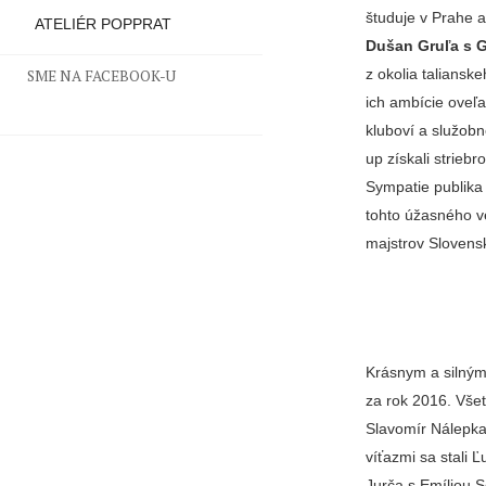
študuje v Prahe a
ATELIÉR POPPRAT
Dušan Gruľa s G
z okolia taliansk
SME NA FACEBOOK-U
ich ambície oveľa
kluboví a služobn
up získali strieb
Sympatie publika 
tohto úžasného ve
majstrov Slovensk
Krásnym a silný
za rok 2016. Všet
Slavomír Nálepka
víťazmi sa stali 
Jurča s Emíliou S