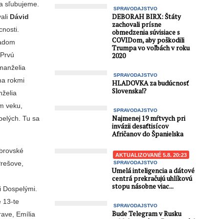
ľa sľubujeme.
SPRAVODAJSTVO
DEBORAH BIRX: Štáty
vali
Dávid
zachovali prísne
nosti.
obmedzenia súvisiace s
COVIDom, aby poškodili
radom
Trumpa vo voľbách v roku
 Prvú
2020
 manželia
SPRAVODAJSTVO
ma rokmi
HLADOVKA za budúcnosť
Slovenska⁉️
nželia
om veku,
SPRAVODAJSTVO
Najmenej 19 mŕtvych pri
pelých. Tu sa
invázii desaťtisícov
Afričanov do Španielska
obrovské
AKTUALIZOVANÉ 5.8. 20:23
Prešove,
SPRAVODAJSTVO
Umelá inteligencia a dátové
centrá prekračujú uhlíkovú
stopu násobne viac...
i Dospelými.
é 13-te
SPRAVODAJSTVO
Bude Telegram v Rusku
rave, Emília