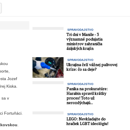
SPRAVODAJSTVO
Tri dni v Manile - 3
významné podujatia
ministrov zahraničia
ázijských krajín
SPRAVODAJSTVO
rskou
Ukrajina čelí vážnej palivovej
kríze: čo sa deje?
orte,
esta Jozef
SPRAVODAJSTVO
rej Kiska.
Panika na prokuratúre:
Harabin spravil krátky
proces! Toto už
 sa v
nerozdýchajú...
ci Fortuňáci.
SPRAVODAJSTVO
LEGO: Nevkladajte do
hračiek LGBT ideológiu!
atkovskou
.