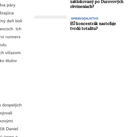
zablokovaný po Durovových
dva páry.
obvineniach?
dzajúca
SPRAVODAJSTVO
žný deň boli
EÚ koncentrák nastoľuje
tvrdú totalitu?
ancoch. Ich
ví runners
tulu.
ich víťazom
o titulov
a dospelých
ojovali
lkovými
ili Daniel
sú jasne a