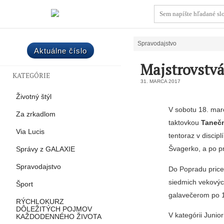
Spravodajstvo
Aktuálne číslo
Majstrovstvá
KATEGÓRIE
31. MARCA 2017
Životný štýl
V sobotu 18. mar
Za zrkadlom
taktovkou
Taneč
Via Lucis
tentoraz v discip
Švagerko, a po pr
Správy z GALAXIE
Spravodajstvo
Do Popradu prices
siedmich vekovýc
Šport
galavečerom po 19
RÝCHLOKURZ
DÔLEŽITÝCH POJMOV
V kategórii Junior
KAŽDODENNÉHO ŽIVOTA