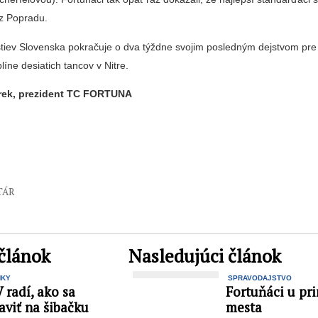
z Popradu.
stiev Slovenska pokračuje o dva týždne svojim posledným dejstvom pre
líne desiatich tancov v Nitre.
orek, prezident TC FORTUNA
TÁR
článok
Nasledujúci článok
NKY
SPRAVODAJSTVO
radí, ako sa
Fortuňáci u pr
aviť na šibačku
mesta