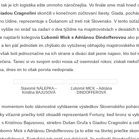
 tak je ich logistika ešte omnoho náročnejšia. Vo finále sme mali hneď 
iadou Cragnolini
skončili v konečnom zúčtovaní šiesty. Giada, pochá
eho Udine, reprezentuje s Dušanom už tretí rok Slovensko. V tento súťa
 vyššie no snáď sa zadarí o dva týždne na majstrovstvách v desiatich t
e najstarší kolegovia
Ľubomír Mick s Adriánou Dindofferovou
ako pr
ro a len päť jednotiek im chýbalo do vytúženej obhajoby majstrovského ti
však boli jednoznačne na ich strane a diváci dali jasne najavo, kto bol 
čera. Tanec si vo svojom srdci nosia už osemnásť rokov, získali niekoľk
a, dnes im to však porota nedopriala.
Slavomír NÁLEPKA –
Ľubomír MICK – Adriána
Kristína BAJUSOVÁ
DINDOFFEROVÁ
m momentom bolo slávnostné vyhlásenie výsledkov Slovenského pohár
ky víťazné priečky totiž obsadili reprezentanti Fortuny, keď bronz si vyb
 s Kristínou Bajusovou, striebro Dušan Gruľa s Giadou Cragnolini a ce
Ľubomír Mick s Adriánou Dindofferovou (a to ešte na štvrtej priečke skonč
cherfelovou). Fortuňáci tak opäť raz dokázali, že najlepší štandarďáci 