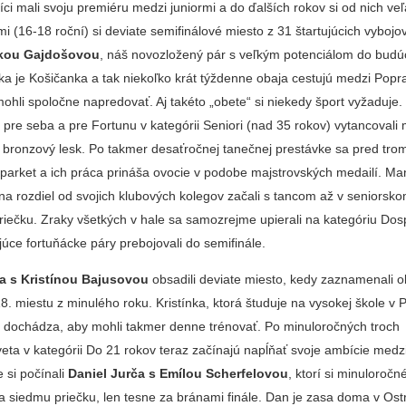
íci mali svoju premiéru medzi juniormi a do ďalších rokov si od nich ve
 (16-18 roční) si deviate semifinálové miesto z 31 štartujúcich vybojo
ikou Gajdošovou
, náš novozložený pár s veľkým potenciálom do budúc
ka je Košičanka a tak niekoľko krát týždenne obaja cestujú medzi Pop
ohli spoločne napredovať. Aj takéto „obete“ si niekedy šport vyžaduje.
 pre seba a pre Fortunu v kategórii Seniori (nad 35 rokov) vytancovali
bronzový lesk. Po takmer desaťročnej tanečnej prestávke sa pred tro
ý parket a ich práca prináša ovocie v podobe majstrovských medailí. Ma
í na rozdiel od svojich klubových kolegov začali s tancom až v seniorsk
priečku. Zraky všetkých v hale sa samozrejme upierali na kategóriu Dos
ujúce fortuňácke páry prebojovali do semifinále.
a s Kristínou Bajusovou
obsadili deviate miesto, kedy zaznamenali 
18. miestu z minulého roku. Kristínka, ktorá študuje na vysokej škole v 
ne dochádza, aby mohli takmer denne trénovať. Po minuloročných troch
eta v kategórii Do 21 rokov teraz začínajú napĺňať svoje ambície medz
si počínali
Daniel Jurča s Emílou Scherfelovou
, ktorí si minuloročn
na siedmu priečku, len tesne za bránami finále. Dan je zasa doma v Ost