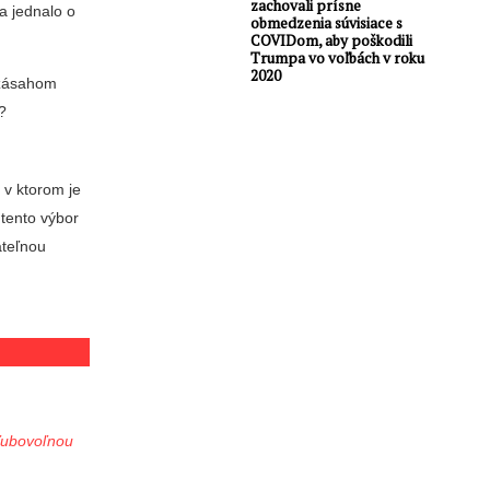
zachovali prísne
sa jednalo o
obmedzenia súvisiace s
COVIDom, aby poškodili
Trumpa vo voľbách v roku
2020
o zásahom
e?
 v ktorom je
 tento výbor
ateľnou
 ľubovoľnou