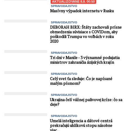
AKTUALIZOVANÉ 8.8. 00:50
SPRAVODAJSTVO
Masívny výpadok internetu v Rusku
SPRAVODAJSTVO
DEBORAH BIRX: Štáty zachovali prísne
obmedzenia súvisiace s COVIDom, aby
poškodili Trumpa vo voľbách v roku
2020
SPRAVODAJSTVO
Tri dni v Manile - 3 významné podujatia
ministrov zahraničia ázijských krajín
SPRAVODAJSTVO
Celý svet ťa sleduje: Čo je napísané
malým písmom?
SPRAVODAJSTVO
Ukrajina čelí vážnej palivovej kríze: čo sa
deje?
SPRAVODAJSTVO
Umelá inteligencia a dátové centrá
prekračujú uhlíkovú stopu násobne
viac...