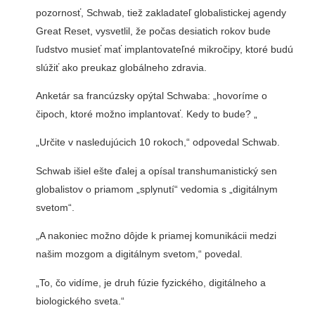
pozornosť, Schwab, tiež zakladateľ globalistickej agendy
Great Reset, vysvetlil, že počas desiatich rokov bude
ľudstvo musieť mať implantovateľné mikročipy, ktoré budú
slúžiť ako preukaz globálneho zdravia.
Anketár sa francúzsky opýtal Schwaba: „hovoríme o
čipoch, ktoré možno implantovať. Kedy to bude? „
„Určite v nasledujúcich 10 rokoch,“ odpovedal Schwab.
Schwab išiel ešte ďalej a opísal transhumanistický sen
globalistov o priamom „splynutí“ vedomia s „digitálnym
svetom“.
„A nakoniec možno dôjde k priamej komunikácii medzi
našim mozgom a digitálnym svetom,“ povedal.
„To, čo vidíme, je druh fúzie fyzického, digitálneho a
biologického sveta.“