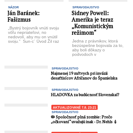
NÁZOR
SPRAVODAJSTVO
Ján Baránek:
Sidney Powell:
Fašizmus
Amerika je teraz
„Komunistickým
„Bystrý bojovník vnúti svoju
režimom“
vôľu nepriateľovi, no
nedovolí, aby mu on vnútil
Jedna z právnikov, ktorá
svoju.“ Sun-c´ Úvod Žil raz
bezúspešne bojovala za to,
jeden kohút šťastne so ...
aby boli dôkazy o
podvodoch v
prezidentských voľbách v
roku 2020 preskúmané ...
SPRAVODAJSTVO
Najmenej 19 mŕtvych pri invázii
desaťtisícov Afričanov do Španielska
SPRAVODAJSTVO
HLADOVKA za budúcnosť Slovenska⁉️
AKTUALIZOVANÉ 7.8. 23:21
SPRAVODAJSTVO
🦠 Spoločnosť plná zombie: Prečo
„očkovaní“ uvažujú inak - Dr. Nehls 💉