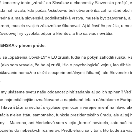
 koncerny tento „zárub“ do Slovákov a ekonomiky Slovenska prežijú, v
áda nahrávala, kde počas
lockdownu
boli otvorené iba zahraničné obc
redná a malá slovenská podnikateľská vrstva, musela byť zatvorená, a 
rená, musela svojich zákazníkov šikanovať. Aj tá časť čo prežila, u mn
ovidovej hry vyvolala odpor u klientov, a títo sa viac nevrátia.
VENSKA v plnom prúde.
sa „opatrenia Covid-19“ v EÚ zrušili, ľudia na pokyn zahodili rúška, 
(ako som vravela, že ho aj zruší, išlo o psychologickú vojnu, kto dlhšie 
čkovanie nemožno uložiť s experimentálnymi látkami), ale Slovensko t
9.
a my ukážeme svetu našu oddanosť plniť zadania aj po ich splnení! Veď
áme najmediálnejšie označkované a napichané teľa s náhubkom v Európ
o
hlava štátu
si nechať s vyplašenými očami verejne mieriť na hlavu ak
stácia nielen štátu samotného, funkcie prezidentského úradu, ale aj tej 
ny… Macrona, ani Merkelovú som v tejto „forme“ nevidela, zato naši h
ožného do nebeských rozmerov. Predbiehajú sa v tom, kto bude za väč