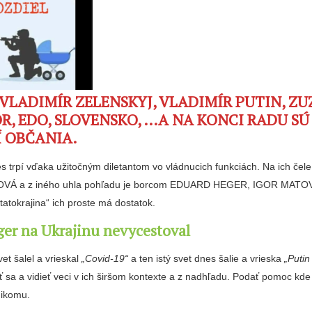
 VLADIMÍR ZELENSKYJ, VLADIMÍR PUTIN, Z
R, EDO, SLOVENSKO, …A NA KONCI RADU SÚ
Í OBČANIA.
rpí vďaka užitočným diletantom vo vládnucich funkciách. Na ich čele 
Á a z iného uhla pohľadu je borcom EDUARD HEGER, IGOR MATOVI
„tatokrajina“ ich proste má dostatok.
er na Ukrajinu nevycestoval
t šalel a vrieskal
„Covid-19“
a ten istý svet dnes šalie a vrieska
„Putin
iť sa a vidieť veci v ich širšom kontexte a z nadhľadu. Podať pomoc kde 
nikomu.