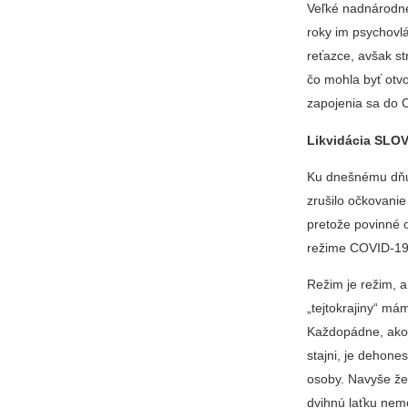
Veľké nadnárodné
roky im psychovl
reťazce, avšak st
čo mohla byť otvo
zapojenia sa do C
Likvidácia SLO
Ku dnešnému dňu 
zrušilo očkovanie 
pretože povinné o
režime COVID-1
Režim je režim, 
„tejtokrajiny“ m
Každopádne, ak
stajni, je dehone
osoby. Navyše že
dvihnú laťku nem