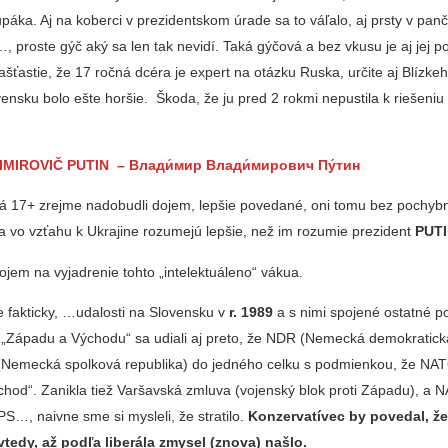
upáka. Aj na koberci v prezidentskom úrade sa to váľalo, aj prsty v pan
 proste gýč aký sa len tak nevidí. Taká gýčová a bez vkusu je aj jej pol
ašťastie, že 17 ročná dcéra je expert na otázku Ruska, určite aj Blízke
vensku bolo ešte horšie. Škoda, že ju pred 2 rokmi nepustila k riešeniu
MIROVIČ PUTIN – Влади́мир Влади́мирович Пу́тин
tá 17+
zrejme nadobudli dojem, lepšie povedané, oni tomu bez pochybno
 vo vzťahu k Ukrajine rozumejú lepšie, než im rozumie prezident
PUTI
em na vyjadrenie tohto „intelektuáleno“ vákua.
e fakticky, …udalosti na Slovensku v
r. 1989
a s nimi spojené ostatné po
„Západu a Východu“ sa udiali aj preto, že NDR (Nemecká demokratická
 (Nemecká spolková republika) do jedného celku s podmienkou, že NA
chod“. Zanikla tiež Varšavská zmluva (vojenský blok proti Západu), a 
UPS…, naivne sme si mysleli, že stratilo.
Konzervatívec by povedal, ž
tedy, až podľa liberála zmysel (znova) našlo.