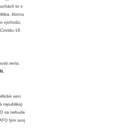
čuchách to v
itika, ktorou
ho východu,
 Covidu-19.
sti veria,
N.
litické veci
 republika)
TO sa nebude
NATO tým svoj
e