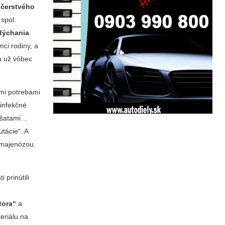
 čerstvého
 spol.
 dýchania
.
mci rodiny, a
 a už vôbec
mi potrebami
 infekčné
, šatami…
tácie“. A
s majenózou.
 prinútili
tora“
a
eriálu na