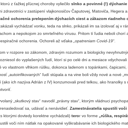
 ktorú z ťažkej pľúcnej choroby vyliečilo
slnko a povinné (!) dýchanie
ni zdravotníci v zastúpení vlajkonosičov Čaputovej, Matoviča, Hegera a
piračné ochorenia prelepením dýchacích ciest a zákazom riadneho
ázali vychádzať vonku, teda na slnko, prikázali im sa izolovať aj v rá
rachom a nepokojom zo smrteľného vírusu. Pritom tí ľudia neboli chorí
respiračné ochorenia. Ochoreli až vďaka
„opatreniam Covid-19“
.
om v rozpore so zákonom, zdravým rozumom a biologicky nevyhnutný
rozniesol do vyplašených ľudí, ktorí si po celé dni a mesiace vdychovali
é vo vlastnom vlhkom rúšku, dokonca ladenom s topánkami, čapicami
ť „autoinfikovaných“ ľudí stúpala a na vine boli vždy nové a nové „mu
í (ako ich nazýva Adrián z IV) konzumovali pred telkou, ako hranolky 
tvoriť.
olaný „skutkový stav“ navodil „právny stav“, ktorým vládnuci psychopati
prenasledovať sa, udávať a nenávidieť.
Zamestnávatelia spustili voči
s ktorými dovtedy korektne vychádzali)
tero
r vo forme
„rúška, respirá
pustili voči ním nátlak na opakované vyškrabávanie ich biologického mat