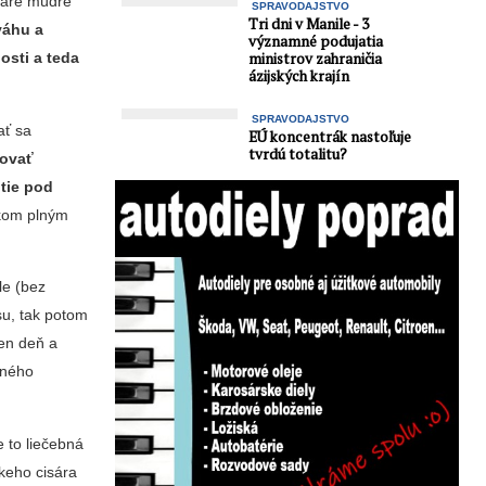
staré múdre
SPRAVODAJSTVO
Tri dni v Manile - 3
váhu a
významné podujatia
osti a teda
ministrov zahraničia
ázijských krajín
SPRAVODAJSTVO
ať sa
EÚ koncentrák nastoľuje
tvrdú totalitu?
hovať
 tie pod
škom plným
le (bez
su, tak potom
den deň a
ejného
 to liečebná
skeho cisára