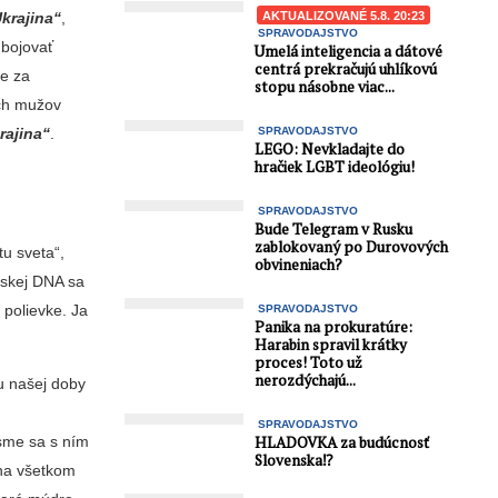
Ukrajina“
,
AKTUALIZOVANÉ 5.8. 20:23
SPRAVODAJSTVO
 bojovať
Umelá inteligencia a dátové
centrá prekračujú uhlíkovú
že za
stopu násobne viac...
ich mužov
rajina“
.
SPRAVODAJSTVO
LEGO: Nevkladajte do
hračiek LGBT ideológiu!
SPRAVODAJSTVO
Bude Telegram v Rusku
zablokovaný po Durovových
u sveta“,
obvineniach?
nskej DNA sa
 polievke. Ja
SPRAVODAJSTVO
Panika na prokuratúre:
Harabin spravil krátky
proces! Toto už
nerozdýchajú...
du našej doby
i
SPRAVODAJSTVO
 sme sa s ním
HLADOVKA za budúcnosť
Slovenska⁉️
 na všetkom