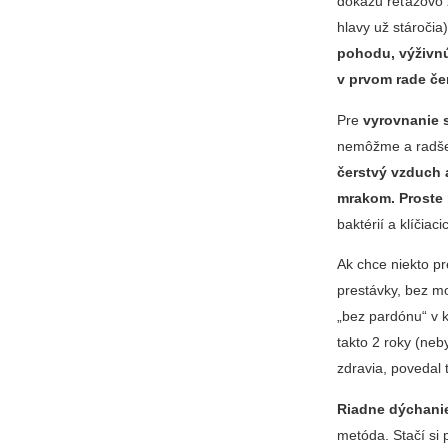
dokážu reťazovo z
hlavy už stáročia
pohodu, výživnú
v prvom rade če
Pre
vyrovnanie 
nemôžme a radšej
čerstvý vzduch 
mrakom. Proste 
baktérií a klíčiaci
Ak chce niekto pr
prestávky, bez mo
„bez pardónu“ v 
takto 2 roky (neb
zdravia, povedal
Riadne dýchani
metóda. Stačí si 