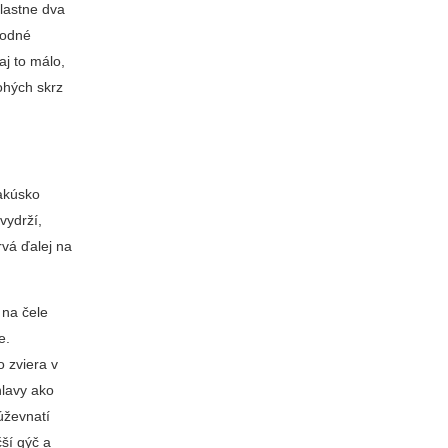
lastne dva
hodné
aj to málo,
ohých skrz
Rakúsko
vydrží,
rvá ďalej na
 na čele
e.
o zviera v
hlavy ako
úževnatí
ší gýč a