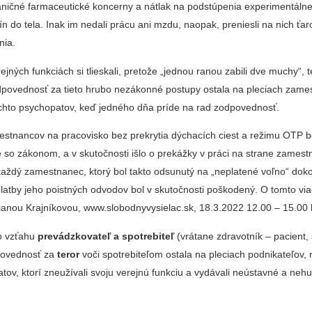
ničné farmaceutické koncerny a nátlak na podstúpenia experimentáln
n do tela. Inak im nedali prácu ani mzdu, naopak, preniesli na nich ťa
enia.
ejných funkciách si tlieskali, pretože „jednou ranou zabili dve muchy“, 
zodpovednosť za tieto hrubo nezákonné postupy ostala na pleciach zame
týchto psychopatov, keď jedného dňa príde na rad zodpovednosť.
stnancov na pracovisko bez prekrytia dýchacích ciest a režimu OTP b
so zákonom, a v skutočnosti išlo o prekážky v práci na strane zamestn
aždý zamestnanec, ktorý bol takto odsunutý na „neplatené voľno“ dok
atby jeho poistných odvodov bol v skutočnosti poškodený. O tomto viac
ianou Krajníkovou, www.slobodnyvysielac.sk, 18.3.2022 12.00 – 15.00 
vo vzťahu
prevádzkovateľ a spotrebiteľ
(vrátane zdravotník – pacient, 
povednosť za
teror
voči spotrebiteľom ostala na pleciach podnikateľov, n
tov, ktorí zneužívali svoju verejnú funkciu a vydávali neústavné a ne