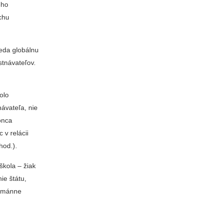
eho
rchu
teda globálnu
stnávateľov.
olo
ávateľa, nie
onca
 v relácii
hod.).
škola – žiak
ie štátu,
humánne