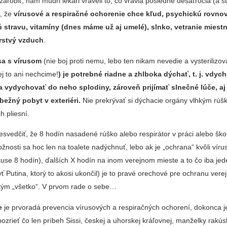
arobiť, nám múdri lekári vraveli to, čo vravia posledné desaťročia (a 
), že
vírusové a respiračné ochorenie chce kľud, psychickú rovno
 stravu, vitamíny (dnes máme už aj umelé), slnko, vetranie miestn
rstvý vzduch
.
sa s vírusom
(nie boj proti nemu, lebo ten nikam nevedie a vysterilizov
 to ani nechcime!
) je potrebné riadne a zhlboka dýchať, t. j. vdyc
a vydychovať do neho splodiny, zároveň prijímať slnečné lúče, aj
bežný pobyt v exteriéri.
Nie prekrývať si dýchacie orgány vlhkým rú
ch pliesní.
esvedčiť, že 8 hodín nasadené rúško alebo respirátor v práci alebo ško
žnosti sa hoc len na toalete nadýchnuť, lebo ak je „ochrana“ kvôli víru
kuse 8 hodín), ďalších X hodín na inom verejnom mieste a to čo iba je
yť Putina, ktorý to akosi ukončil) je to pravé orechové pre ochranu ver
 tým „všetko“. V prvom rade o sebe…
e
je prvoradá prevencia vírusových a respiračných ochorení, dokonca je
pozrieť čo len príbeh Sissi, českej a uhorskej kráľovnej, manželky rakú