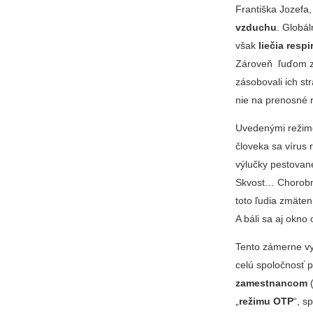
Františka Jozefa,
vzduchu
. Globál
však
liečia res
Zároveň ľuďom zak
zásobovali ich st
nie na prenosné 
Uvedenými režim
človeka sa vírus 
výlučky pestovan
Skvost… Chorobnos
toto ľudia zmäten
A báli sa aj okno o
Tento zámerne vyv
celú spoločnosť 
zamestnancom
(
„
režimu OTP
“, s