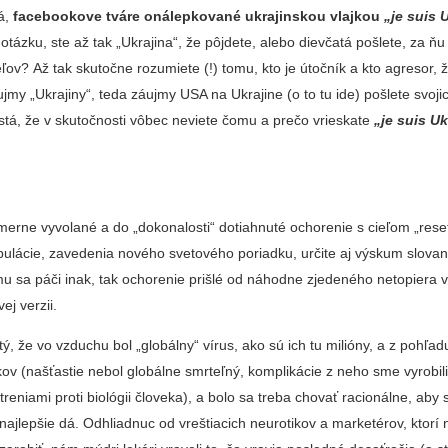
tá,
facebookove tváre onálepkované ukrajinskou vlajkou
„je suis 
otázku, ste až tak „Ukrajina“, že pôjdete, alebo dievčatá pošlete, za ňu
ľov? Až tak skutočne rozumiete (!) tomu, kto je útočník a kto agresor, 
ujmy „Ukrajiny“, teda záujmy USA na Ukrajine (o to tu ide) pošlete svoj
stá, že v skutočnosti vôbec neviete čomu a prečo vrieskate
„je suis Uk
erne vyvolané a do „dokonalosti“ dotiahnuté ochorenie s cieľom „reset
ulácie, zavedenia nového svetového poriadku, určite aj výskum slova
u sa páči inak, tak ochorenie prišlé od náhodne zjedeného netopiera v
ej verzii.
stý, že vo vzduchu bol „globálny“ vírus, ako sú ich tu milióny, a z pohľa
okov (našťastie nebol globálne smrteľný, komplikácie z neho sme vyrobil
treniami proti biológii človeka), a bolo sa treba chovať racionálne, aby
 najlepšie dá. Odhliadnuc od vreštiacich neurotikov a marketérov, ktorí