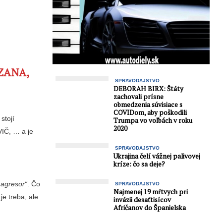
UZANA,
SPRAVODAJSTVO
DEBORAH BIRX: Štáty
zachovali prísne
obmedzenia súvisiace s
COVIDom, aby poškodili
stojí
Trumpa vo voľbách v roku
2020
Č, … a je
SPRAVODAJSTVO
Ukrajina čelí vážnej palivovej
kríze: čo sa deje?
 agresor“
. Čo
SPRAVODAJSTVO
Najmenej 19 mŕtvych pri
je treba, ale
invázii desaťtisícov
Afričanov do Španielska