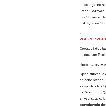
užitočnejšieho hl
úrade ukazovalo…,
ničí Slovensko. N
inak by to na Slo
2.
VLADIMÍR VLADI
Čaputové dievča
že otázkam Ruska
Hmmm… nie je poj
Úplne stručne, al
ohľadne rozpadu 
sa spojila s NSR
rozširovať na „Vý
zmysel stratilo. 
provokovalo dov