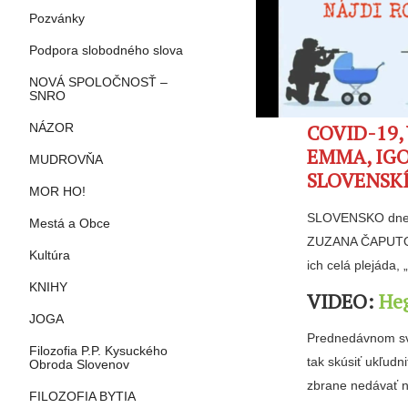
Pozvánky
Podpora slobodného slova
NOVÁ SPOLOČNOSŤ –
SNRO
COVID-19,
NÁZOR
EMMA, IGO
MUDROVŇA
SLOVENSK
MOR HO!
SLOVENSKO dnes t
Mestá a Obce
ZUZANA ČAPUTOV
Kultúra
ich celá plejáda, 
KNIHY
VIDEO:
Heg
JOGA
Prednedávnom sve
Filozofia P.P. Kysuckého
tak skúsiť ukľudn
Obroda Slovenov
zbrane nedávať 
FILOZOFIA BYTIA