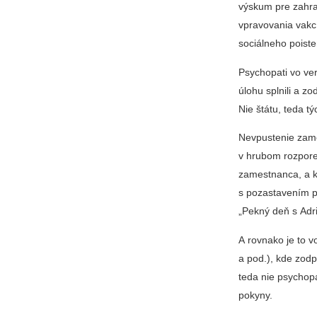
výskum pre zahra
vpravovania vakcí
sociálneho poist
Psychopati vo ver
úlohu splnili a 
Nie štátu, teda 
Nevpustenie zame
v hrubom rozpore 
zamestnanca, a k
s pozastavením pl
„Pekný deň s Adr
A rovnako je to 
a pod.), kde zod
teda nie psychopa
pokyny.