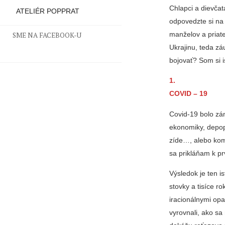
Chlapci a dievča
ATELIÉR POPPRAT
odpovedzte si na 
manželov a priate
SME NA FACEBOOK-U
Ukrajinu, teda zá
bojovať? Som si i
1.
CO
VID – 19
Covid-19 bolo zám
ekonomiky, depop
zíde…, alebo kom
sa prikláňam k prv
Výsledok je ten i
stovky a tisíce r
iracionálnymi opa
vyrovnali, ako sa