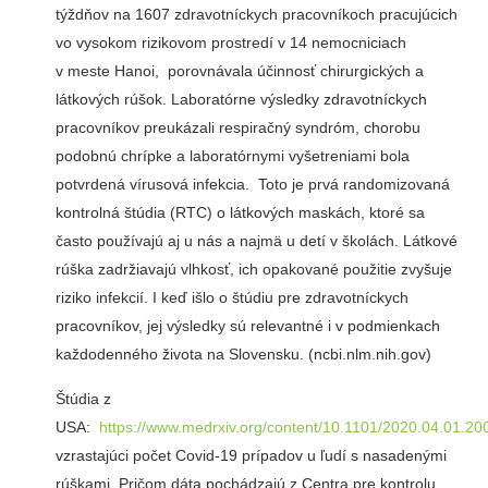
týždňov na 1607 zdravotníckych pracovníkoch pracujúcich
vo vysokom rizikovom prostredí v 14 nemocniciach
v meste Hanoi, porovnávala účinnosť chirurgických a
látkových rúšok. Laboratórne výsledky zdravotníckych
pracovníkov preukázali respiračný syndróm, chorobu
podobnú chrípke a laboratórnymi vyšetreniami bola
potvrdená vírusová infekcia. Toto je prvá randomizovaná
kontrolná štúdia (RTC) o látkových maskách, ktoré sa
často používajú aj u nás a najmä u detí v školách. Látkové
rúška zadržiavajú vlhkosť, ich opakované použitie zvyšuje
riziko infekcií. I keď išlo o štúdiu pre zdravotníckych
pracovníkov, jej výsledky sú relevantné i v podmienkach
každodenného života na Slovensku. (ncbi.nlm.nih.gov)
Štúdia z
USA:
https://www.medrxiv.org/content/10.1101/2020.04.01.2
vzrastajúci počet Covid-19 prípadov u ľudí s nasadenými
rúškami. Pričom dáta pochádzajú z Centra pre kontrolu