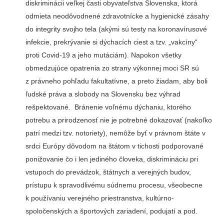
diskriminácii veľkej časti obyvateľstva Slovenska, ktorá
odmieta neodôvodnené zdravotnícke a hygienické zásahy
do integrity svojho tela (akými sú testy na koronavírusové
infekcie, prekrývanie si dýchacích ciest a tzv. „vakcíny“
proti Covid-19 a jeho mutáciám). Napokon všetky
obmedzujúce opatrenia zo strany výkonnej moci SR sú
z právneho pohľadu fakultatívne, a preto žiadam, aby boli
ľudské práva a slobody na Slovensku bez výhrad
rešpektované. Bránenie voľnému dýchaniu, ktorého
potrebu a prirodzenosť nie je potrebné dokazovať (nakoľko
patrí medzi tzv. notoriety), nemôže byť v právnom štáte v
srdci Európy dôvodom na štátom v tichosti podporované
ponižovanie čo i len jediného človeka, diskrimináciu pri
vstupoch do prevádzok, štátnych a verejných budov,
prístupu k spravodlivému súdnemu procesu, všeobecne
k používaniu verejného priestranstva, kultúrno-
spoločenských a športových zariadení, podujatí a pod.