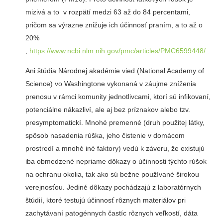
mizivá a to v rozpätí medzi 63 až do 84 percentami,
pričom sa výrazne znižuje ich účinnosť praním, a to až o
20%
,
https://www.ncbi.nlm.nih.gov/pmc/articles/PMC6599448/
.
Ani štúdia Národnej akadémie vied (National Academy of
Science) vo Washingtone vykonaná v záujme zníženia
prenosu v rámci komunity jednotlivcami, ktorí sú infikovaní,
potenciálne nákazliví, ale aj bez príznakov alebo tzv.
presymptomatickí. Mnohé premenné (druh použitej látky,
spôsob nasadenia rúška, jeho čistenie v domácom
prostredí a mnohé iné faktory) vedú k záveru, že existujú
iba obmedzené nepriame dôkazy o účinnosti týchto rúšok
na ochranu okolia, tak ako sú bežne používané širokou
verejnosťou. Jediné dôkazy pochádzajú z laboratórnych
štúdií, ktoré testujú účinnosť rôznych materiálov pri
zachytávaní patogénnych častíc rôznych veľkostí, dáta