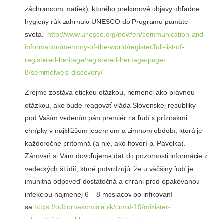
záchrancom matiek), ktorého prelomové objavy ohľadne
hygieny rúk zahrnulo UNESCO do Programu pamäte
sveta.
http://www.unesco.org/new/en/communication-and-
information/memory-of-the-world/register/full-list-of-
registered-heritage/registered-heritage-page-
8/semmelweis-discovery/
Zrejme zostáva etickou otázkou, nemenej ako právnou
otázkou, ako bude reagovať vláda Slovenskej republiky
pod Vaším vedením pán premiér na ľudí s príznakmi
chrípky v najbližšom jesennom a zimnom období, ktorá je
každoročne prítomná (a nie, ako hovorí p. Pavelka).
Zároveň si Vám dovoľujeme dať do pozornosti informácie z
vedeckých štúdií, ktoré potvrdzujú, že u väčšiny ľudí je
imunitná odpoveď dostatočná a chráni pred opakovanou
infekciou najmenej 6 – 8 mesiacov po infikovaní
sa
https://odbornakomisia.sk/covid-19/minister-