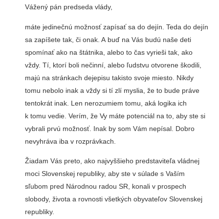
Vážený pán predseda vlády,
máte jedinečnú možnosť zapísať sa do dejín. Teda do dejín
sa zapíšete tak, či onak. A buď na Vás budú naše deti
spomínať ako na štátnika, alebo to čas vyrieši tak, ako
vždy. Tí, ktorí boli nečinní, alebo ľudstvu otvorene škodili,
majú na stránkach dejepisu takisto svoje miesto. Nikdy
tomu nebolo inak a vždy si tí zlí myslia, že to bude práve
tentokrát inak. Len nerozumiem tomu, aká logika ich
k tomu vedie. Verím, že Vy máte potenciál na to, aby ste si
vybrali prvú možnosť. Inak by som Vám nepísal. Dobro
nevyhráva iba v rozprávkach.
Žiadam Vás preto, ako najvyššieho predstaviteľa vládnej
moci Slovenskej republiky, aby ste v súlade s Vaším
sľubom pred Národnou radou SR, konali v prospech
slobody, života a rovnosti všetkých obyvateľov Slovenskej
republiky.