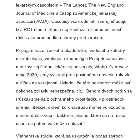
lekárskym časopisom – The Lancet, The New England
Journal of Medicine a časopisu Americkej lekárskej
asociácii (JAMA). Časopisy však odmietli zverejniť údaje
tzv. RCT štúdie. Štúdia nepreukázala žiadnu účinnosť
rúšok ako prostriedku ochrany pred vírusom.
Pripájam názor ruského akademika, vedúceho katedry
mikrobiológie, virológie a imunológie Prvej Sečenovovej
moskovskej štátnej lekárskej univerzity, Vitalija Zvereva z
mája 2020, kedy vystúpil proti povinnému noseniu rukavíc
a rúšok na verejnosti. Uviedol, že táto povinnosť môže byť
dokonca zdraviu nebezpečná, cit.: „Behom dvoch hodín sa
(rúška) zmenia z ochranného prostriedku v prostriedok
šírenia infekcie: okrem koronavírusu máme vo vzduchu
mnohé ďalšie veci – baktérie, plesne, ktoré sa na rúšku
usadia a potom vás môžu nakaziť.“.
Vietnamská štúdia, ktorá sa uskutočnila počas štyroch