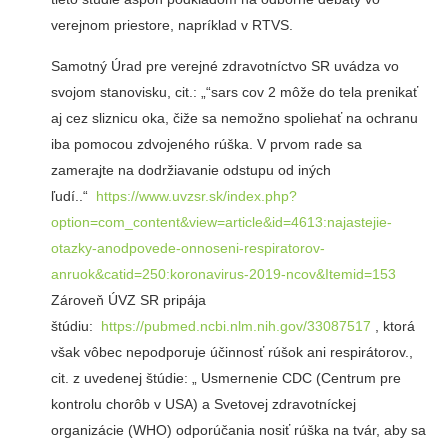
verejnom priestore, napríklad v RTVS.
Samotný Úrad pre verejné zdravotníctvo SR uvádza vo
svojom stanovisku, cit.: „“sars cov 2 môže do tela prenikať
aj cez sliznicu oka, čiže sa nemožno spoliehať na ochranu
iba pomocou zdvojeného rúška. V prvom rade sa
zamerajte na dodržiavanie odstupu od iných
ľudí..“
https://www.uvzsr.sk/index.php?
option=com_content&view=article&id=4613:najastejie-
otazky-anodpovede-onnoseni-respiratorov-
anruok&catid=250:koronavirus-2019-ncov&Itemid=153
Zároveň ÚVZ SR pripája
štúdiu:
https://pubmed.ncbi.nlm.nih.gov/33087517
, ktorá
však vôbec nepodporuje účinnosť rúšok ani respirátorov.,
cit. z uvedenej štúdie: „ Usmernenie CDC (Centrum pre
kontrolu chorôb v USA) a Svetovej zdravotníckej
organizácie (WHO) odporúčania nosiť rúška na tvár, aby sa