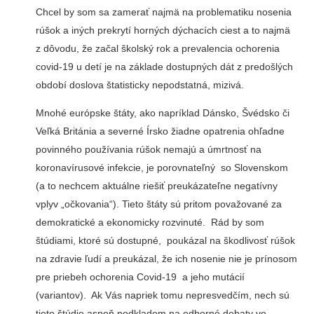
Chcel by som sa zamerať najmä na problematiku nosenia
rúšok a iných prekrytí horných dýchacích ciest a to najmä
z dôvodu, že začal školský rok a prevalencia ochorenia
covid-19 u detí je na základe dostupných dát z predošlých
období doslova štatisticky nepodstatná, mizivá.
Mnohé európske štáty, ako napríklad Dánsko, Švédsko či
Veľká Británia a severné Írsko žiadne opatrenia ohľadne
povinného používania rúšok nemajú a úmrtnosť na
koronavírusové infekcie, je porovnateľný so Slovenskom
(a to nechcem aktuálne riešiť preukázateľne negatívny
vplyv „očkovania“). Tieto štáty sú pritom považované za
demokratické a ekonomicky rozvinuté. Rád by som
štúdiami, ktoré sú dostupné, poukázal na škodlivosť rúšok
na zdravie ľudí a preukázal, že ich nosenie nie je prínosom
pre priebeh ochorenia Covid-19 a jeho mutácií
(variantov). Ak Vás napriek tomu nepresvedčím, nech sú
tieto štúdie aspoň podkladom na odborné debaty vo