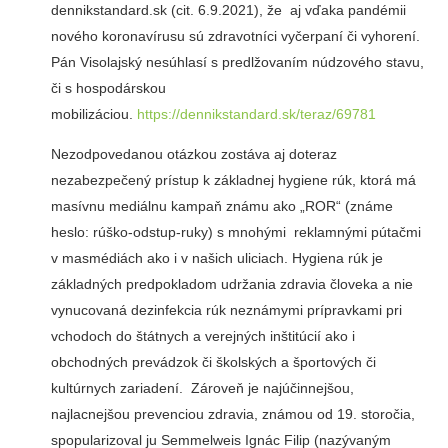
dennikstandard.sk (cit. 6.9.2021), že aj vďaka pandémii
nového koronavírusu sú zdravotníci vyčerpaní či vyhorení.
Pán Visolajský nesúhlasí s predlžovaním núdzového stavu,
či s hospodárskou
mobilizáciou.
https://dennikstandard.sk/teraz/69781
Nezodpovedanou otázkou zostáva aj doteraz
nezabezpečený prístup k základnej hygiene rúk, ktorá má
masívnu mediálnu kampaň známu ako „ROR“ (známe
heslo: rúško-odstup-ruky) s mnohými reklamnými pútačmi
v masmédiách ako i v našich uliciach. Hygiena rúk je
základných predpokladom udržania zdravia človeka a nie
vynucovaná dezinfekcia rúk neznámymi prípravkami pri
vchodoch do štátnych a verejných inštitúcií ako i
obchodných prevádzok či školských a športových či
kultúrnych zariadení. Zároveň je najúčinnejšou,
najlacnejšou prevenciou zdravia, známou od 19. storočia,
spopularizoval ju Semmelweis Ignác Filip (nazývaným