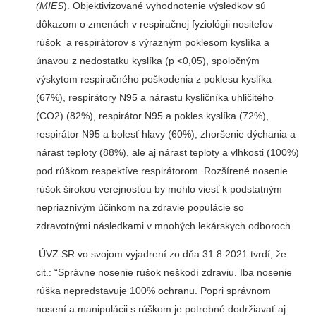
(MIES
). Objektivizované vyhodnotenie výsledkov sú
dôkazom o zmenách v respiračnej fyziológii nositeľov
rúšok a respirátorov s výrazným poklesom kyslíka a
únavou z nedostatku kyslíka (p <0,05), spoločným
výskytom respiračného poškodenia z poklesu kyslíka
(67%), respirátory N95 a nárastu kysličníka uhličitého
(CO2) (82%), respirátor N95 a pokles kyslíka (72%),
respirátor N95 a bolesť hlavy (60%), zhoršenie dýchania a
nárast teploty (88%), ale aj nárast teploty a vlhkosti (100%)
pod rúškom respektíve respirátorom. Rozšírené nosenie
rúšok širokou verejnosťou by mohlo viesť k podstatným
nepriaznivým účinkom na zdravie populácie so
zdravotnými následkami v mnohých lekárskych odboroch.
ÚVZ SR vo svojom vyjadrení zo dňa 31.8.2021 tvrdí, že
cit.: “Správne nosenie rúšok neškodí zdraviu. Iba nosenie
rúška nepredstavuje 100% ochranu. Popri správnom
nosení a manipulácii s rúškom je potrebné dodržiavať aj