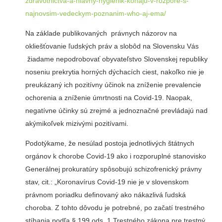
zdravotnictva-a-hlavny-hygienik-konaju-v-rozpore-s-
najnovsim-vedeckym-poznanim-who-aj-ema/
Na základe publikovaných právnych názorov na
okliešťovanie ľudských práv a slobôd na Slovensku Vás
žiadame nepodrobovať obyvateľstvo Slovenskej republiky
noseniu prekrytia horných dýchacích ciest, nakoľko nie je
preukázaný ich pozitívny účinok na zníženie prevalencie
ochorenia a zníženie úmrtnosti na Covid-19. Naopak,
negatívne účinky sú zrejmé a jednoznačné prevládajú nad
akýmikoľvek mizivými pozitívami.
Podotýkame, že nesúlad postoja jednotlivých štátnych
orgánov k chorobe Covid-19 ako i rozporuplné stanovisko
Generálnej prokuratúry spôsobujú schizofrenický právny
stav, cit.: „Koronavírus Covid-19 nie je v slovenskom
právnom poriadku definovaný ako nákazlivá ľudská
choroba. Z tohto dôvodu je potrebné, po začatí trestného
stíhania podľa § 199 ods. 1 Trestného zákona pre trestný