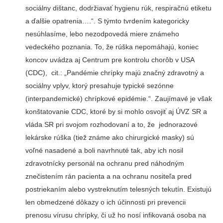
sociálny dištanc, dodržiavať hygienu rúk, respiračnú etiketu
a ďalšie opatrenia….“. S týmto tvrdením kategoricky
nesúhlasíme, lebo nezodpovedá miere známeho
vedeckého poznania. To, že rúška nepomáhajú, koniec
koncov uvádza aj Centrum pre kontrolu chorôb v USA
(CDC), cit.: „Pandémie chrípky majú značný zdravotný a
sociálny vplyv, ktorý presahuje typické sezónne
(interpandemické) chrípkové epidémie.“. Zaujímavé je však
konštatovanie CDC, ktoré by si mohlo osvojiť aj ÚVZ SR a
vláda SR pri svojom rozhodovaní a to, že jednorazové
lekárske rúška (tiež známe ako chirurgické masky) sú
voľné nasadené a boli navrhnuté tak, aby ich nosil
zdravotnícky personál na ochranu pred náhodným
znečistením rán pacienta a na ochranu nositeľa pred
postriekaním alebo vystreknutím telesných tekutín. Existujú
len obmedzené dôkazy o ich účinnosti pri prevencii
prenosu vírusu chrípky, či už ho nosí infikovaná osoba na