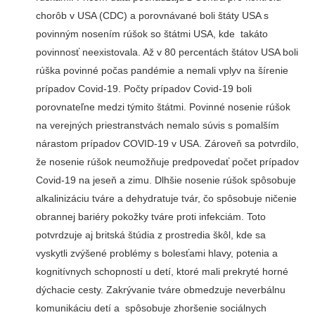
chorôb v USA (CDC) a porovnávané boli štáty USA s
povinným nosením rúšok so štátmi USA, kde takáto
povinnosť neexistovala. Až v 80 percentách štátov USA boli
rúška povinné počas pandémie a nemali vplyv na šírenie
prípadov Covid-19. Počty prípadov Covid-19 boli
porovnateľne medzi týmito štátmi. Povinné nosenie rúšok
na verejných priestranstvách nemalo súvis s pomalším
nárastom prípadov COVID-19 v USA. Zároveň sa potvrdilo,
že nosenie rúšok neumožňuje predpovedať počet prípadov
Covid-19 na jeseň a zimu. Dlhšie nosenie rúšok spôsobuje
alkalinizáciu tváre a dehydratuje tvár, čo spôsobuje ničenie
obrannej bariéry pokožky tváre proti infekciám. Toto
potvrdzuje aj britská štúdia z prostredia škôl, kde sa
vyskytli zvýšené problémy s bolesťami hlavy, potenia a
kognitívnych schopností u detí, ktoré mali prekryté horné
dýchacie cesty. Zakrývanie tváre obmedzuje neverbálnu
komunikáciu detí a spôsobuje zhoršenie sociálnych