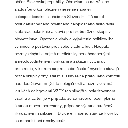
občan Slovenskej republiky. Obraciam sa na Vás so
žiadosťou o komplexné vyriešenie napätej
celospoločenskej situácie na Slovensku. Tá sa od
odsúdeniahodného povinného celoplošného testovania
stále viac polarizuje a stavia proti sebe rôzne skupiny
obyvateľstva. Opatrenia vlády a vyjadrenia politikov iba
výnimočne postavia proti sebe vládu a ľudí. Naopak,
nezmyselnými a najmä medicínsky neodôvodnenými
a neodôvodniteľnými príkazmi a zákazmi vytvárajú
prostredie, v ktorom sa proti sebe často úmyselne stavajú
rôzne skupiny obyvateľstva. Úmyselne preto, lebo kontrolu
nad dodržiavaním týchto nelogičností a nezmyslov má
v rukách delegovanú VŽDY ten silnejší v polarizovanom
vzťahu a až ten je v prípade, že sa vzoprie, exemplárne
štátnou mocou potrestaný, prípadne výdatne strašený
likvidačnými sankciami. Divide et impera, stav, za ktorý by
sa nehanbil ani rímsky cisár.