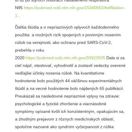
N95
https://pubmed.ncbi.nlm.nih.gov/15340662/#affiliation-
1
.
Ďalšia štúdia a o nepriaznivých vplyvoch každodenného
použitia a možných rizík spojených s povinným nosením
rúšok na verejnosti, ako ochranu pred SARS-CoV-2,
prebehla v roku
2020
https://pubmed.ncbi.nlm.nih.gov/33923935
Dala si za
cieľ nájsť, otestovať, vyhodnotiť a zostaviť vedecky overené
vedľajšie účinky nosenia rúšok. Na kvantitatívne
hodnotenie bolo použitých 44 väčšinou experimentálnych
štúdií a na vecné hodnotenie bolo nájdených 65 publikácií.
Preukázali sa nasledovné nepriaznivé vplyvy na zdravie:
psychologické a fyzické zhoršenie a viacnásobné
symptómy opísané kvôli ich konzistentným, opakujúcim sa,
a zhodným prejavom z rôznych medicínskych oblastí,
spoločne nazvané ako
syndróm vyčerpanosti z rúška