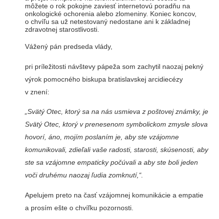
môžete o rok pokojne zaviesť internetovú poradňu na
onkologické ochorenia alebo zlomeniny. Koniec koncov,
o chvíľu sa už netestovaný nedostane ani k základnej
zdravotnej starostlivosti.
Vážený pán predseda vlády,
pri príležitosti návštevy pápeža som zachytil naozaj pekný
výrok pomocného biskupa bratislavskej arcidiecézy
v znení:
„Svätý Otec, ktorý sa na nás usmieva z poštovej známky, je
Svätý Otec, ktorý v prenesenom symbolickom zmysle slova
hovorí, áno, mojím poslaním je, aby ste vzájomne
komunikovali, zdieľali vaše radosti, starosti, skúsenosti, aby
ste sa vzájomne empaticky počúvali a aby ste boli jeden
voči druhému naozaj ľudia zomknutí,“.
Apelujem preto na časť vzájomnej komunikácie a empatie
a prosím ešte o chvíľku pozornosti.