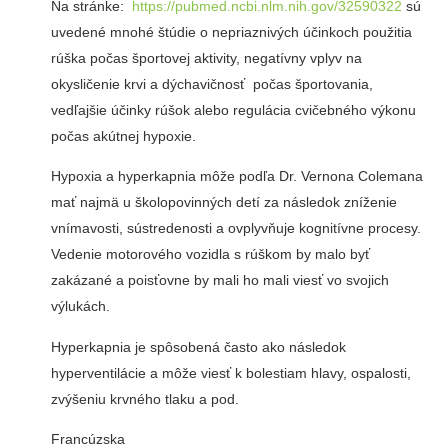
Na stránke:
https://pubmed.ncbi.nlm.nih.gov/32590322
sú
uvedené mnohé štúdie o nepriaznivých účinkoch použitia
rúška počas športovej aktivity, negatívny vplyv na
okysličenie krvi a dýchavičnosť počas športovania,
vedľajšie účinky rúšok alebo regulácia cvičebného výkonu
počas akútnej hypoxie.
Hypoxia a hyperkapnia môže podľa Dr. Vernona Colemana
mať najmä u školopovinných detí za následok zníženie
vnímavosti, sústredenosti a ovplyvňuje kognitívne procesy.
Vedenie motorového vozidla s rúškom by malo byť
zakázané a poisťovne by mali ho mali viesť vo svojich
výlukách.
Hyperkapnia je spôsobená často ako následok
hyperventilácie a môže viesť k bolestiam hlavy, ospalosti,
zvýšeniu krvného tlaku a pod.
Francúzska