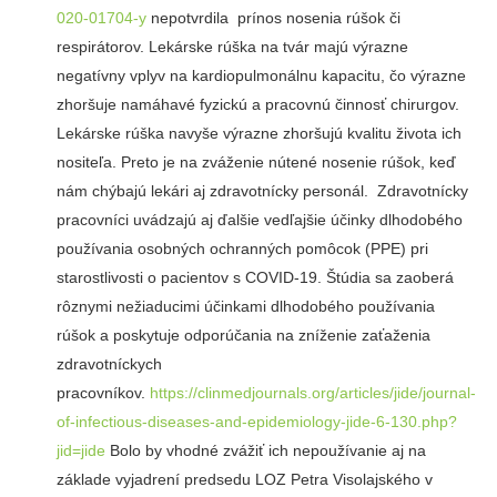
020-01704-y
nepotvrdila prínos nosenia rúšok či
respirátorov. Lekárske rúška na tvár majú výrazne
negatívny vplyv na kardiopulmonálnu kapacitu, čo výrazne
zhoršuje namáhavé fyzickú a pracovnú činnosť chirurgov.
Lekárske rúška navyše výrazne zhoršujú kvalitu života ich
nositeľa. Preto je na zváženie nútené nosenie rúšok, keď
nám chýbajú lekári aj zdravotnícky personál. Zdravotnícky
pracovníci uvádzajú aj ďalšie vedľajšie účinky dlhodobého
používania osobných ochranných pomôcok (PPE) pri
starostlivosti o pacientov s COVID-19. Štúdia sa zaoberá
rôznymi nežiaducimi účinkami dlhodobého používania
rúšok a poskytuje odporúčania na zníženie zaťaženia
zdravotníckych
pracovníkov.
https://clinmedjournals.org/articles/jide/journal-
of-infectious-diseases-and-epidemiology-jide-6-130.php?
jid=jide
Bolo by vhodné zvážiť ich nepoužívanie aj na
základe vyjadrení predsedu LOZ Petra Visolajského v