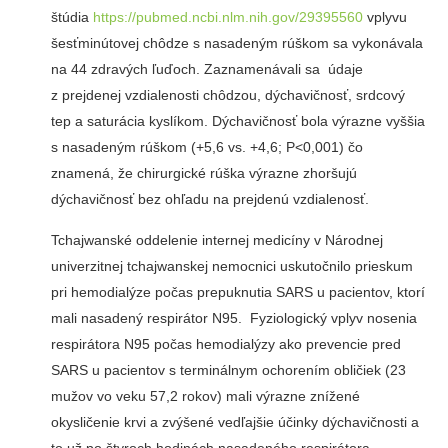
štúdia
https://pubmed.ncbi.nlm.nih.gov/29395560
vplyvu
šesťminútovej chôdze s nasadeným rúškom sa vykonávala
na 44 zdravých ľuďoch. Zaznamenávali sa údaje
z prejdenej vzdialenosti chôdzou, dýchavičnosť, srdcový
tep a saturácia kyslíkom. Dýchavičnosť bola výrazne vyššia
s nasadeným rúškom (+5,6 vs. +4,6; P<0,001) čo
znamená, že chirurgické rúška výrazne zhoršujú
dýchavičnosť bez ohľadu na prejdenú vzdialenosť.
Tchajwanské oddelenie internej medicíny v Národnej
univerzitnej tchajwanskej nemocnici uskutočnilo prieskum
pri hemodialýze počas prepuknutia SARS u pacientov, ktorí
mali nasadený respirátor N95. Fyziologický vplyv nosenia
respirátora N95 počas hemodialýzy ako prevencie pred
SARS u pacientov s terminálnym ochorením obličiek (23
mužov vo veku 57,2 rokov) mali výrazne znížené
okysličenie krvi a zvýšené vedľajšie účinky dýchavičnosti a
to už po štyroch hodinách nasadeného respirátora