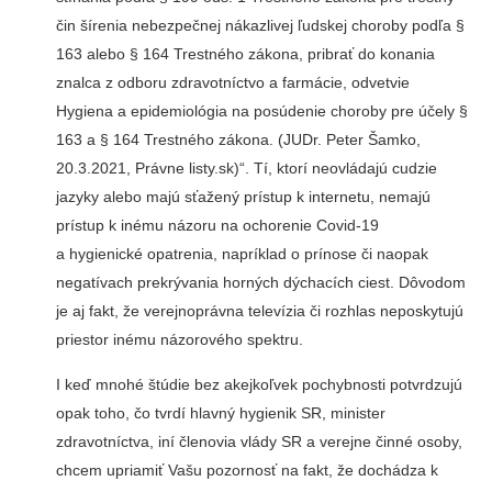
čin šírenia nebezpečnej nákazlivej ľudskej choroby podľa §
163 alebo § 164 Trestného zákona, pribrať do konania
znalca z odboru zdravotníctvo a farmácie, odvetvie
Hygiena a epidemiológia na posúdenie choroby pre účely §
163 a § 164 Trestného zákona. (JUDr. Peter Šamko,
20.3.2021, Právne listy.sk)“. Tí, ktorí neovládajú cudzie
jazyky alebo majú sťažený prístup k internetu, nemajú
prístup k inému názoru na ochorenie Covid-19
a hygienické opatrenia, napríklad o prínose či naopak
negatívach prekrývania horných dýchacích ciest. Dôvodom
je aj fakt, že verejnoprávna televízia či rozhlas neposkytujú
priestor inému názorového spektru.
I keď mnohé štúdie bez akejkoľvek pochybnosti potvrdzujú
opak toho, čo tvrdí hlavný hygienik SR, minister
zdravotníctva, iní členovia vlády SR a verejne činné osoby,
chcem upriamiť Vašu pozornosť na fakt, že dochádza k