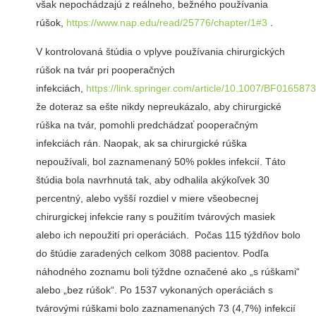
však nepochádzajú z reálneho, bežného používania
rúšok,
https://www.nap.edu/read/25776/chapter/1#3
.
V kontrolovaná štúdia o vplyve používania chirurgických
rúšok na tvár pri pooperačných
infekciách,
https://link.springer.com/article/10.1007/BF016587
že doteraz sa ešte nikdy nepreukázalo, aby chirurgické
rúška na tvár, pomohli predchádzať pooperačným
infekciách rán. Naopak, ak sa chirurgické rúška
nepoužívali, bol zaznamenaný 50% pokles infekcií. Táto
štúdia bola navrhnutá tak, aby odhalila akýkoľvek 30
percentný, alebo vyšší rozdiel v miere všeobecnej
chirurgickej infekcie rany s použitím tvárových masiek
alebo ich nepoužití pri operáciách. Počas 115 týždňov bolo
do štúdie zaradených celkom 3088 pacientov. Podľa
náhodného zoznamu boli týždne označené ako „s rúškami“
alebo „bez rúšok“. Po 1537 vykonaných operáciách s
tvárovými rúškami bolo zaznamenaných 73 (4,7%) infekcií