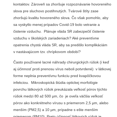
kontaktov. Zároveň sa zhoršuje rozpoznávanie hovoreného
slova pre sluchovo postihnutých. Tvárové štíty zase
zhoršujú kvalitu hovoreného slova. Čo však pomohlo, aby
sa vyskytlo menej prípadov Covid-19 bolo vetranie a
čistenie vzduchu. Plánuje vláda SR zabezpečiť čistenie
vzduchu v školských zariadeniach? Aké preventívne
opatrenia chystá vláda SR, aby sa predišlo komplikáciám
v nastávajúcom tzv. chrípkovom období?
Často používané lacné náhrady chirurgických rúšok (i keď
aj účinnosť proti prenosu vírus neboli potvrdené) v látkovej
forme neplnia preventívnu funkciu pred kvapôčkovou
infekciou. Mikroskopická štúdia optickej morfológie
povrchu látkových rúšok preukázala veľkosť pórov týchto
rúšok medzi 80 až 500 µm, čo je oveľa väčšia veľkosť
pórov ako konkrétneho vírusu s priemerom 2,5 µm, alebo
menším (PM2,5) a 10 µm, prípadne s ešte menším
priemerom (PM10). Preto účinnosť látkových rúšok je