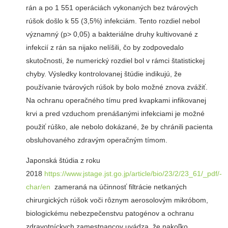
rán a po 1 551 operáciách vykonaných bez tvárových
rúšok došlo k 55 (3,5%) infekciám. Tento rozdiel nebol
významný (p> 0,05) a bakteriálne druhy kultivované z
infekcií z rán sa nijako nelíšili, čo by zodpovedalo
skutočnosti, že numerický rozdiel bol v rámci štatistickej
chyby. Výsledky kontrolovanej štúdie indikujú, že
používanie tvárových rúšok by bolo možné znova zvážiť.
Na ochranu operačného tímu pred kvapkami infikovanej
krvi a pred vzduchom prenášanými infekciami je možné
použiť rúško, ale nebolo dokázané, že by chránili pacienta
obsluhovaného zdravým operačným tímom.
Japonská štúdia z roku
2018
https://www.jstage.jst.go.jp/article/bio/23/2/23_61/_pdf/-
char/en
zameraná na účinnosť filtrácie netkaných
chirurgických rúšok voči rôznym aerosolovým mikróbom,
biologickému nebezpečenstvu patogénov a ochranu
zdravotníckych zamestnancov uvádza, že nakoľko