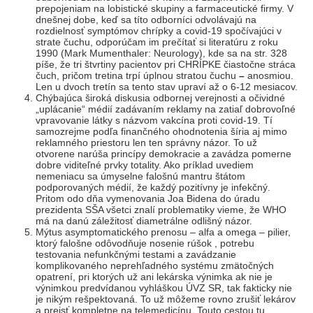
prepojeniam na lobistické skupiny a farmaceutické firmy. V
dnešnej dobe, keď sa títo odborníci odvolávajú na
rozdielnosť symptómov chrípky a covid-19 spočívajúci v
strate čuchu, odporúčam im prečítať si literatúru z roku
1990 (Mark Mumenthaler: Neurology), kde sa na str. 328
píše, že tri štvrtiny pacientov pri CHRÍPKE čiastočne
stráca
čuch, pričom tretina trpí úplnou stratou čuchu
–
anosmiou.
Len u dvoch tretín sa tento stav upraví až o 6-12 mesiacov.
Chýbajúca široká diskusia odbornej verejnosti a očividné
„uplácanie“ médií zadávaním reklamy na zatiaľ dobrovoľné
vpravovanie látky s názvom vakcína proti covid-19. Tí
samozrejme podľa finančného ohodnotenia šíria aj mimo
reklamného priestoru len ten správny názor. To už
otvorene narúša princípy demokracie a zavádza pomerne
dobre viditeľné prvky totality. Ako príklad uvediem
nemeniacu sa úmyselne falošnú mantru štátom
podporovaných médií, že každý pozitívny je infekčný.
Pritom odo dňa vymenovania Joa Bidena do úradu
prezidenta SŠA všetci znalí problematiky vieme, že WHO
má na danú záležitosť diametrálne odlišný názor.
Mýtus asymptomatického prenosu – alfa a omega – pilier,
ktorý falošne odôvodňuje nosenie rúšok , potrebu
testovania nefunkčnými testami a zavádzanie
komplikovaného neprehľadného systému zmätočných
opatrení, pri ktorých už ani lekárska výnimka ak nie je
výnimkou predvídanou vyhláškou ÚVZ SR, tak fakticky nie
je nikým rešpektovaná. To už môžeme rovno zrušiť lekárov
a prejsť kompletne na telemedicínu. Touto cestou tu