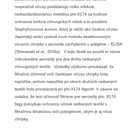
respiračné vírusy predstavujú riziko infekcie,
neštandardizovanou metódou phi-X174 sa hodnotí
ochranná funkcia chirurgických rúšok a to použitím
Staphylococcus aureus, ktorý je väčší ako častica vírusu.
Japonský vedci vyvinuli novú metódu deaktivovaným
vírusom chrípky v aerosóle zachytením v antigéne – ELISA
(Shimasaki et al., 2016a). V tejto štúdii sa použili tri rôzne
mikrobioálne aerosóly pre dva druhy netkaných
chirurgických textílií. Výsledky výskumu preukázali, že
filtračná účinnosť voči časticiam vírusu chrípky bola
najnižšia, pričom najvyššia pri oboch druhoch netkaných
textílií bola preukázaná pri phi-X174 fágoch. V závere sa
uvádza, že test účinnosť filtrácie pre aerosóly phi- X174
fágy prevyšuje ochranný účinok netkaných textílií s
filtračnou štruktúrou voči patogénom, akým je aj vírus
chrípky.