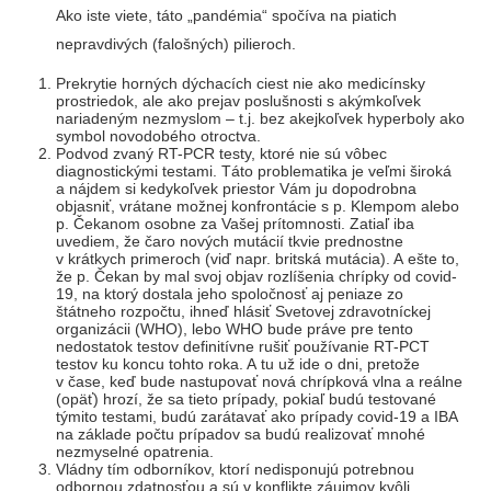
Ako iste viete, táto „pandémia“ spočíva na piatich
nepravdivých (falošných) pilieroch.
Prekrytie horných dýchacích ciest nie ako medicínsky
prostriedok, ale ako prejav poslušnosti s akýmkoľvek
nariadeným nezmyslom – t.j. bez akejkoľvek hyperboly ako
symbol novodobého otroctva.
Podvod zvaný RT-PCR testy, ktoré nie sú vôbec
diagnostickými testami. Táto problematika je veľmi široká
a nájdem si kedykoľvek priestor Vám ju dopodrobna
objasniť, vrátane možnej konfrontácie s p. Klempom alebo
p. Čekanom osobne za Vašej prítomnosti. Zatiaľ iba
uvediem, že čaro nových mutácií tkvie prednostne
v krátkych primeroch (viď napr. britská mutácia). A ešte to,
že p. Čekan by mal svoj objav rozlíšenia chrípky od covid-
19, na ktorý dostala jeho spoločnosť aj peniaze zo
štátneho rozpočtu, ihneď hlásiť Svetovej zdravotníckej
organizácii (WHO), lebo WHO bude práve pre tento
nedostatok testov definitívne rušiť používanie RT-PCT
testov ku koncu tohto roka. A tu už ide o dni, pretože
v čase, keď bude nastupovať nová chrípková vlna a reálne
(opäť) hrozí, že sa tieto prípady, pokiaľ budú testované
týmito testami, budú zarátavať ako prípady covid-19 a IBA
na základe počtu prípadov sa budú realizovať mnohé
nezmyselné opatrenia.
Vládny tím odborníkov, ktorí nedisponujú potrebnou
odbornou zdatnosťou a sú v konflikte záujmov kvôli