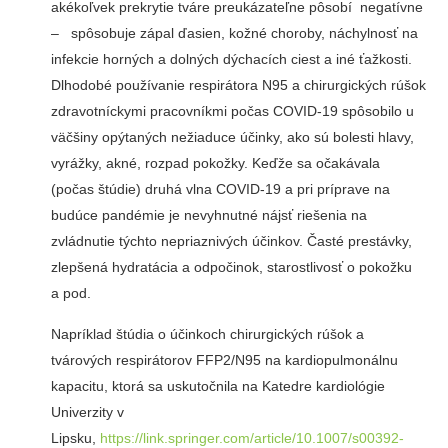
akékoľvek prekrytie tváre preukázateľne pôsobí negatívne
– spôsobuje zápal ďasien, kožné choroby, náchylnosť na
infekcie horných a dolných dýchacích ciest a iné ťažkosti.
Dlhodobé používanie respirátora N95 a chirurgických rúšok
zdravotníckymi pracovníkmi počas COVID-19 spôsobilo u
väčšiny opýtaných nežiaduce účinky, ako sú bolesti hlavy,
vyrážky, akné, rozpad pokožky. Keďže sa očakávala
(počas štúdie) druhá vlna COVID-19 a pri príprave na
budúce pandémie je nevyhnutné nájsť riešenia na
zvládnutie týchto nepriaznivých účinkov. Časté prestávky,
zlepšená hydratácia a odpočinok, starostlivosť o pokožku
a pod.
Napríklad štúdia o účinkoch chirurgických rúšok a
tvárových respirátorov FFP2/N95 na kardiopulmonálnu
kapacitu, ktorá sa uskutočnila na Katedre kardiológie
Univerzity v
Lipsku,
https://link.springer.com/article/10.1007/s00392-