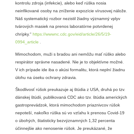
kontrolu zdroja (infekcie), alebo keď rúška nosia
neinfikované osoby na zníženie expozície vírusovej nálože.
Náš systematický rozbor nezistil žiadny významný vplyv
tvárových masiek na prenos laboratórne potvrdenej
chrípky.“
https://wwwnc.cdc.gov/eid/article/26/5/19-
0994_article
.
Mimochodom, muži s bradou ani nemôžu mať rúško alebo
respirátor správne nasadené. Nie je to objektívne možné.
V ich prípade ide iba o akúsi formalitu, ktorá neplní žiadnu
úlohu na úseku ochrany zdravia.
Škodlivosť rúšok preukazuje aj štúdia z USA, druhá po tzv.
dánskej štúdii, publikovaná CDC ako tzv. štúdia amerických
gastroprevádzok, ktorá mimochodom priaznivcov rúšok
nepoteší, nakoľko rúška sú vo vzťahu k prenosu Covid-19
o úbohých, štatisticky bezvýznamných 1,32 percenta
účinnejšie ako nenosenie rúšok. Je preukázané, že