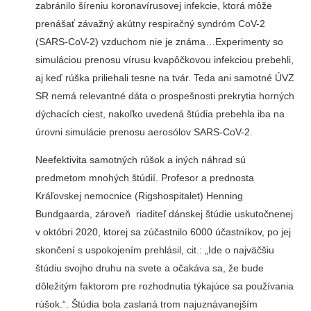
zabránilo šíreniu koronavírusovej infekcie, ktorá môže
prenášať závažný akútny respiračný syndróm CoV-2
(SARS-CoV-2) vzduchom nie je známa…Experimenty so
simuláciou prenosu vírusu kvapôčkovou infekciou prebehli,
aj keď rúška priliehali tesne na tvár. Teda ani samotné ÚVZ
SR nemá relevantné dáta o prospešnosti prekrytia horných
dýchacích ciest, nakoľko uvedená štúdia prebehla iba na
úrovni simulácie prenosu aerosólov SARS-CoV-2.
Neefektivita samotných rúšok a iných náhrad sú
predmetom mnohých štúdií. Profesor a prednosta
Kráľovskej nemocnice (Rigshospitalet) Henning
Bundgaarda, zároveň riaditeľ dánskej štúdie uskutočnenej
v októbri 2020, ktorej sa zúčastnilo 6000 účastníkov, po jej
skončení s uspokojením prehlásil, cit.: „Ide o najväčšiu
štúdiu svojho druhu na svete a očakáva sa, že bude
dôležitým faktorom pre rozhodnutia týkajúce sa používania
rúšok.“. Štúdia bola zaslaná trom najuznávanejším