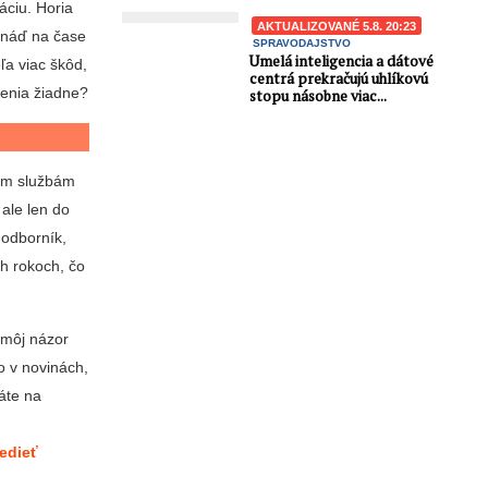
áciu. Horia
AKTUALIZOVANÉ 5.8. 20:23
 snáď na čase
SPRAVODAJSTVO
Umelá inteligencia a dátové
eľa viac škôd,
centrá prekračujú uhlíkovú
renia žiadne?
stopu násobne viac...
ným službám
 ale len do
 odborník,
ch rokoch, čo
 môj názor
o v novinách,
áte na
vedieť