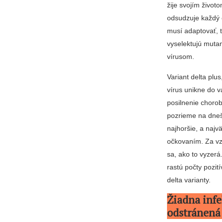
žije svojím živo
odsudzuje každý e
musí adaptovať, to
vyselektujú mutan
vírusom.
Variant delta plu
vírus unikne do 
posilnenie chorob
pozrieme na dnešn
najhoršie, a najv
očkovaním. Za vz
sa, ako to vyzerá
rastú počty pozit
delta varianty.
Žiadna inf
odstránená