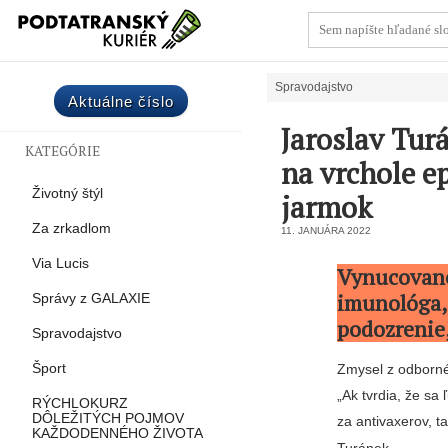
Spravodajstvo
Aktuálne číslo
Jaroslav Tur
KATEGÓRIE
na vrchole e
Životný štýl
jarmok
Za zrkadlom
11. JANUÁRA 2022
Via Lucis
Vynucované
imunológa, 
Správy z GALAXIE
podozrenie,
Spravodajstvo
Šport
Zmysel z odborné
„Ak tvrdia, že sa
RÝCHLOKURZ
DÔLEŽITÝCH POJMOV
za antivaxerov, t
KAŽDODENNÉHO ŽIVOTA