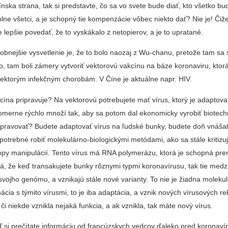
ínska strana, tak si predstavte, čo sa vo svete bude diať, kto všetko bu
e všetci, a je schopný tie kompenzácie vôbec niekto dať? Nie je! Čiže
​​je lepšie povedať, že to vyskákalo z netopierov, a je to upratané.
bnejšie vysvetlenie je, že to bolo naozaj z Wu-chanu, pretože tam sa 
, tam boli zámery vytvoriť vektorovú vakcínu na báze koronaviru, ktor
iektorým infekčným chorobám. V Číne je aktuálne napr. HIV.
cína pripravuje? Na vektorovú potrebujete mať vírus, ktorý je adaptov
omerne rýchlo množí tak, aby sa potom dal ekonomicky vyrobiť biotech
ipravovať? Budete adaptovať vírus na ľudské bunky, budete doň vnáša
e potrebné robiť molekulárno-biologickými metódami, ako sa stále kritizu
topy manipulácií. Tento vírus má RNA polymerázu, ktorá je schopná pre
á, že keď transakujete bunky rôznymi typmi koronavírusu, tak tie medz
vojho genómu, a vznikajú stále nové varianty. To nie je žiadna moleku
ácia s týmito vírusmi, to je iba adaptácia, a vznik nových vírusových r
 či niekde vznikla nejaká funkcia, a ak vznikla, tak máte nový vírus.
Keď si prečítate informáciu od francúzskych vedcov ďaleko pred koronav