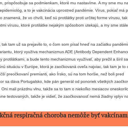
tom, prispôsobuje sa podmienkam, ktoré mu nastavíme. A my sme mu nast
pidemiológ, a to je vakcinácia uprostred pandémie. Vírus, pokiaľ má pr
 znamená, že vo chvíli, keď sú protilátky proti určitej forme vírusu, tak
tmi vírusu, ktoré protilátke nejakým spôsobom utekajú, a my sme stále
s, tak tam už sa prejavilo to, o čom som písal hneď na začiatku pandémi
variantu, ktorý využíva mechanizmus ADE (Antibody Dependent Enhanc
y protilátkami, a bude tento mechanizmus využívať, aby prežil a šíril s
ú situáciu v Európe, ktorá je zaočkovaná oveľa najviac, tak tam je to 
äčší preočkovaní premianti, ako Írsko, sú na tom horšie, než boli pred
or sa dáva Portugalsko, kde pán generál od ponoriek všetkých zaočkova
. Oni mali prázdnu vlnu, takže sa to tam o niekoľko mesiacov oneskoril
ívne testovaných, takže je vidieť, že zaočkovanosť nemá žiadny vplyv na
ekčná respiračná choroba nemôže byť vakcínam