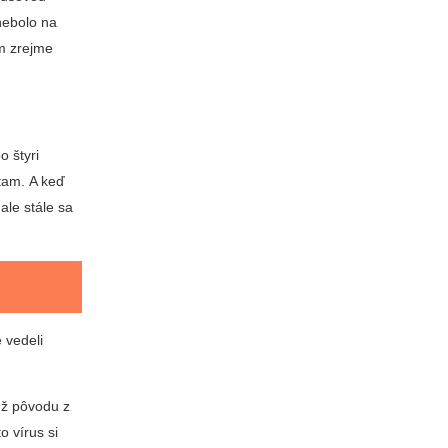
nebolo na
am zrejme
o štyri
 tam. A keď
ale stále sa
e vedeli
 už pôvodu z
o vírus si