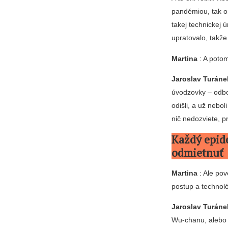
pandémiou, tak on
takej technickej 
upratovalo, takž
Martina
: A potom
Jaroslav Turáne
úvodzovky – odbor
odišli, a už nebo
nič nedozviete, p
Každý epid
odmietnuť
Martina
: Ale pov
postup a technol
Jaroslav Turáne
Wu-chanu, alebo s