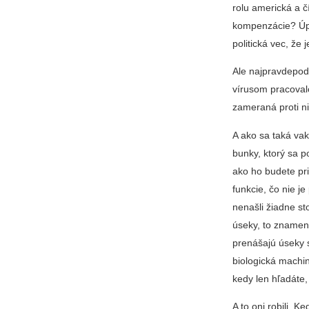
rolu americká a č
kompenzácie? Úpln
politická vec, že 
Ale najpravdepodo
vírusom pracovalo
zameraná proti n
A ako sa taká vak
bunky, ktorý sa p
ako ho budete pr
funkcie, čo nie j
nenašli žiadne s
úseky, to znamen
prenášajú úseky s
biologická machin
kedy len hľadáte,
A to oni robili. 