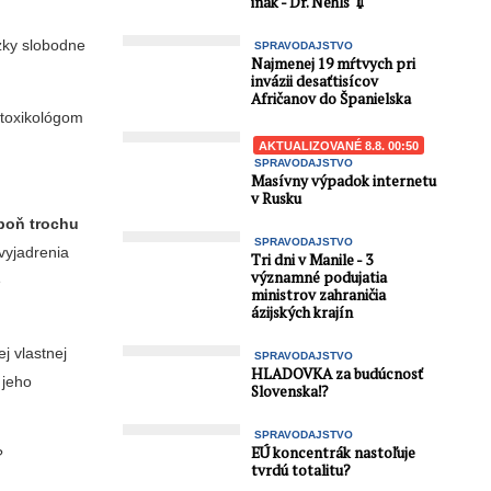
inak - Dr. Nehls 💉
zky slobodne
SPRAVODAJSTVO
Najmenej 19 mŕtvych pri
invázii desaťtisícov
Afričanov do Španielska
otoxikológom
AKTUALIZOVANÉ 8.8. 00:50
SPRAVODAJSTVO
Masívny výpadok internetu
v Rusku
poň trochu
SPRAVODAJSTVO
vyjadrenia
Tri dni v Manile - 3
významné podujatia
e
ministrov zahraničia
ázijských krajín
j vlastnej
SPRAVODAJSTVO
HLADOVKA za budúcnosť
 jeho
Slovenska⁉️
SPRAVODAJSTVO
EÚ koncentrák nastoľuje
ť?
tvrdú totalitu?