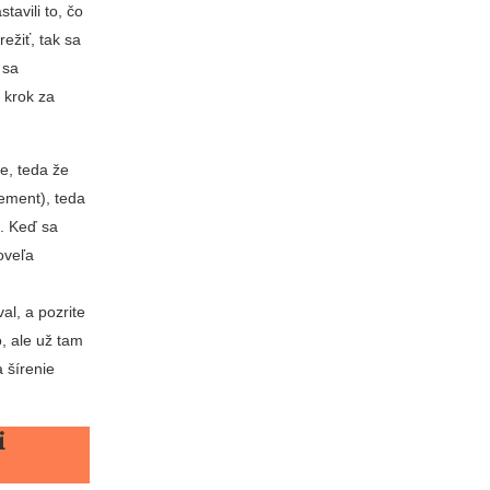
avili to, čo
ežiť, tak sa
 sa
 krok za
e, teda že
ement), teda
a. Keď sa
oveľa
l, a pozrite
o, ale už tam
 šírenie
i