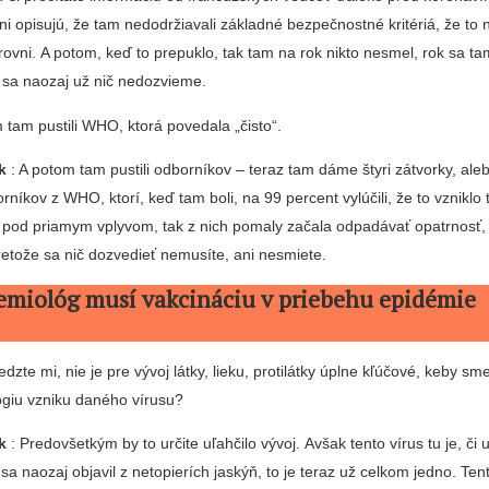
i opisujú, že tam nedodržiavali základné bezpečnostné kritériá, že to 
úrovni. A potom, keď to prepuklo, tak tam na rok nikto nesmel, rok sa t
e sa naozaj už nič nedozvieme.
 tam pustili WHO, ktorá povedala „čisto“.
k
: A potom tam pustili odborníkov – teraz tam dáme štyri zátvorky, aleb
níkov z WHO, ktorí, keď tam boli, na 99 percent vylúčili, že to vzniklo
li pod priamym vplyvom, tak z nich pomaly začala odpadávať opatrnosť, 
retože sa nič dozvedieť nemusíte, ani nesmiete.
emiológ musí vakcináciu v priebehu epidémie
edzte mi, nie je pre vývoj látky, lieku, protilátky úplne kľúčové, keby sm
ógiu vzniku daného vírusu?
k
: Predovšetkým by to určite uľahčilo vývoj. Avšak tento vírus tu je, či
a naozaj objavil z netopierích jaskýň, to je teraz už celkom jedno. Tent