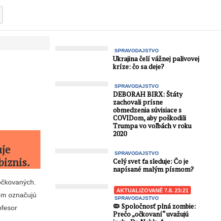
SPRAVODAJSTVO
Ukrajina čelí vážnej palivovej
kríze: čo sa deje?
SPRAVODAJSTVO
DEBORAH BIRX: Štáty
zachovali prísne
obmedzenia súvisiace s
COVIDom, aby poškodili
Trumpa vo voľbách v roku
2020
uje
SPRAVODAJSTVO
biznis.
Celý svet ťa sleduje: Čo je
napísané malým písmom?
očkovaných.
AKTUALIZOVANÉ 7.8. 23:21
tom označujú
SPRAVODAJSTVO
🦠 Spoločnosť plná zombie:
ofesor
Prečo „očkovaní“ uvažujú