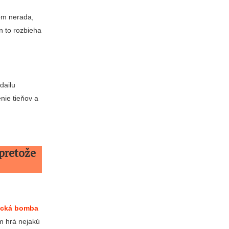
som nerada,
n to rozbieha
dailu
nie tieňov a
pretože
tická bomba
om hrá nejakú