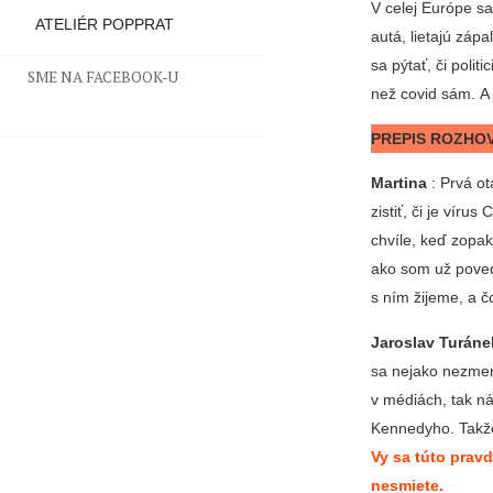
V celej Európe sa
ATELIÉR POPPRAT
autá, lietajú záp
sa pýtať, či polit
SME NA FACEBOOK-U
než covid sám. A 
PREPIS ROZHO
Martina
: Prvá ot
zistiť, či je vír
chvíle, keď zopa
ako som už poved
s ním žijeme, a č
Jaroslav Turáne
sa nejako nezmeni
v médiách, tak n
Kennedyho. Takže 
Vy sa túto prav
nesmiete.