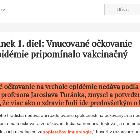
ánek 1. diel: Vnucované očkovanie
pidémie pripomínalo vakcinačný
 očkovanie na vrchole epidémie nedáva podľa
profesora Jaroslava Turánka, zmysel a potvrdz
 že viac ako o zdravie ľudí ide predovšetkým o 
ho hľadiska nedáva ani rozdeľovanie spoločnosti na očkovaných a ne
 ľudia majú očkovať a že očkovaní ľudia sa nemusia testovať, a nás pri
ak ja ich označujem za
,“ hovorí v rozhovore pr
popieračov imunológie