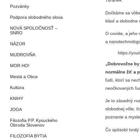
Turánek.
Pozvánky
Dočkáme sa vôbec
Podpora slobodného slova
klásť a slobodne
NOVÁ SPOLOČNOSŤ –
SNRO
O covide, a jeho
a nanotechnológo
NÁZOR
https://y
MUDROVŇA
„Dobrovoľne by 
MOR HO!
normálne žiť a 
Mestá a Obce
ľudí, ktorí sa ne
Kultúra
neočkovaných ľu
KNIHY
Je to zásadný roz
slobodnej vôle, č
JOGA
poznanie a mysle
Filozofia P.P. Kysuckého
Obroda Slovenov
Čo spôsobí tvrdý 
FILOZOFIA BYTIA