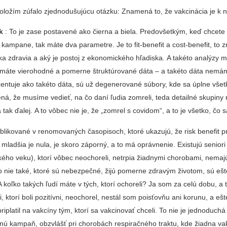
oložím zúfalo zjednodušujúcu otázku: Znamená to, že vakcinácia je k
k
: To je zase postavené ako čierna a biela. Predovšetkým, keď chcete
 kampane, tak máte dva parametre. Je to fit-benefit a cost-benefit, to
ska zdravia a aký je postoj z ekonomického hľadiska. A takéto analýzy 
e máte vierohodné a pomerne štruktúrované dáta – a takéto dáta nemám
zentuje ako takéto dáta, sú už degenerované súbory, kde sa úplne všet
ná, že musíme vedieť, na čo daní ľudia zomreli, teda detailné skupiny
 tak ďalej. A to vôbec nie je, že „zomrel s covidom“, a to je všetko, čo 
ublikované v renomovaných časopisoch, ktoré ukazujú, že risk benefit p
mladšia je nula, je skoro záporný, a to má oprávnenie. Existujú seniori 
kého veku), ktorí vôbec neochoreli, netrpia žiadnymi chorobami, nemaj
o nie také, ktoré sú nebezpečné, žijú pomerne zdravým životom, sú ešt
 A koľko takých ľudí máte v tých, ktorí ochoreli? Ja som za celú dobu, a 
, ktorí boli pozitívni, neochorel, nestál som poisťovňu ani korunu, a eš
riplatil na vakcíny tým, ktorí sa vakcinovať chceli. To nie je jednoduchá
nú kampaň, obzvlášť pri chorobách respiračného traktu, kde žiadna va