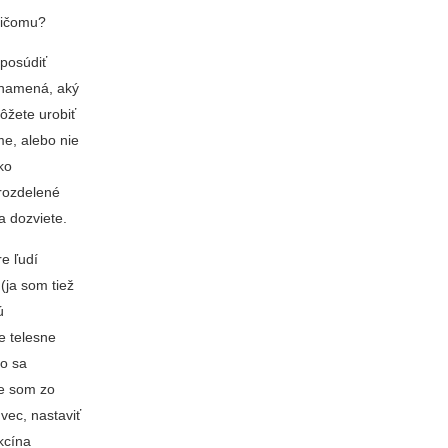
 ničomu?
 posúdiť
 znamená, aký
môžete urobiť
e, alebo nie
ko
 rozdelené
sa dozviete.
re ľudí
(ja som tiež
ú
e telesne
to sa
te som zo
 vec, nastaviť
kcína