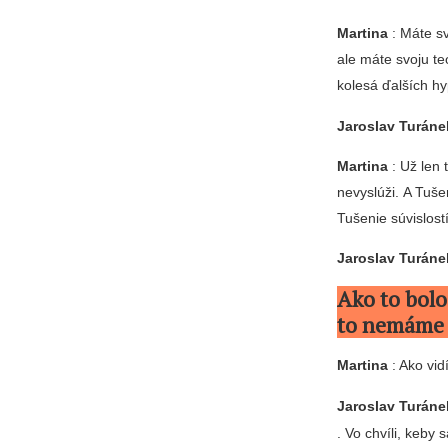
Martina
: Máte sv
ale máte svoju te
kolesá ďalších hy
Jaroslav Turáne
Martina
: Už len
nevyslúži. A Tuše
Tušenie súvislostí
Jaroslav Turáne
Ako to bol
to nemáme 
Martina
: Ako vid
Jaroslav Turáne
. Vo chvíli, keby