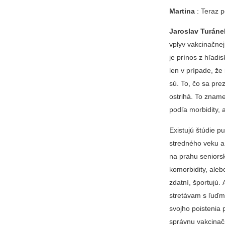
Martina
: Teraz p
Jaroslav Turáne
vplyv vakcinačnej
je prínos z hľadi
len v prípade, ž
sú. To, čo sa pre
ostrihá. To zname
podľa morbidity, a
Existujú štúdie p
stredného veku a 
na prahu seniors
komorbidity, aleb
zdatní, športujú.
stretávam s ľuďmi
svojho poistenia p
správnu vakcinač