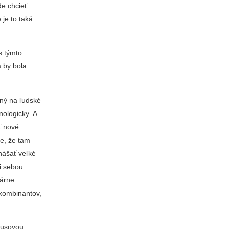
de chcieť
 je to taká
s týmto
á by bola
aný na ľudské
nologicky. A
ť nové
je, že tam
nášať veľké
i sebou
lárne
ekombinantov,
írusovou