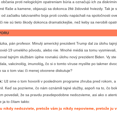
 občania proti nelogickým opatreniam búria a označujú ich za diskrimin
alné fľaše a kamene, objavujú sa dokonca žlté židovské hviezdy. Tak je
ici od začiatku takzvaného boja proti covidu napáchali na spoločnosti ov
či nie sú tieto škody dokonca dramatickejšie, než keby sa nerobili opat
VORU
ázka, pán profesor. Minulý americký prezident Trump dal za úlohu taj
us Covid-19 umelého pôvodu, alebo nie. Mnohé médiá sa tomu vysmievali,
koval tajným službám úplne rovnakú úlohu nový prezident Biden. Vy ste
ala, vakcinológ, imunológ
,
čo si o tomto víruse myslíte po takmer dvo
o sa o tom viac či menej otvorene diskutuje?
k:
Už sme o tom hovorili v poslednom programe zhruba pred rokom, a
l. Keď sa pozrieme, čo nám oznámili tajné služby, aspoň na to, čo bol
ám povedali, že sa pravdu pravdepodobne nedozvieme, asi ako o atent
ja to čítam takto:
du nikdy nedozviete, pretože vám ju nikdy nepovieme, pretože ju 