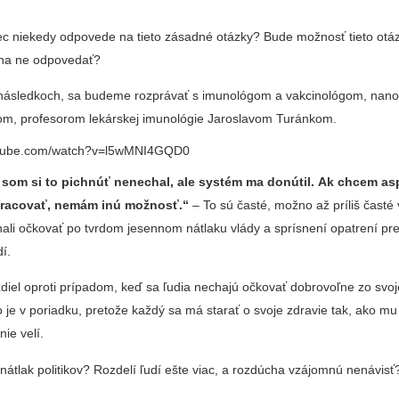
 niekedy odpovede na tieto zásadné otázky? Bude možnosť tieto otá
 na ne odpovedať?
 následkoch, sa budeme rozprávať s imunológom a vakcinológom, nan
m, profesorom lekárskej imunológie Jaroslavom Turánkom.
outube.com/watch?v=l5wMNI4GQD0
som si to pichnúť nenechal, ale systém ma donútil. Ak chcem as
pracovať, nemám inú možnosť.“
– To sú časté, možno až príliš časté 
chali očkovať po tvrdom jesennom nátlaku vlády a sprísnení opatrení pr
dí.
diel oproti prípadom, keď sa ľudia nechajú očkovať dobrovoľne zo svoje
o je v poriadku, pretože každý sa má starať o svoje zdravie tak, ako mu
nie velí.
nátlak politikov? Rozdelí ľudí ešte viac, a rozdúcha vzájomnú nenávis