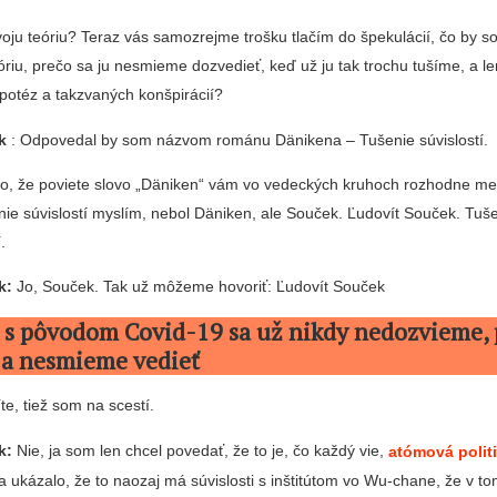
oju teóriu? Teraz vás samozrejme trošku tlačím do špekulácií, čo by 
óriu, prečo sa ju nesmieme dozvedieť, keď už ju tak trochu tušíme, a le
potéz a takzvaných konšpirácií?
k
: Odpovedal by som názvom románu Dänikena – Tušenie súvislostí.
 to, že poviete slovo „Däniken“ vám vo vedeckých kruhoch rozhodne me
nie súvislostí myslím, nebol Däniken, ale Souček. Ľudovít Souček. Tuše
.
k:
Jo, Souček. Tak už môžeme hovoriť: Ľudovít Souček
o s pôvodom Covid-19 sa už nikdy nedozvieme, 
a nesmieme vedieť
íte, tiež som na scestí.
k:
Nie, ja som len chcel povedať, že to je, čo každý vie,
atómová poli
 sa ukázalo, že to naozaj má súvislosti s inštitútom vo Wu-chane, že v t