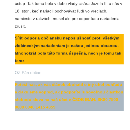
ústup. Tak tomu bolo v dobe vlády cisára Jozefa II. u nás v
18. stor., keď nariadil pochovávať ľudí vo vreciach,
namiesto v rakvách, musel ale pre odpor ľudu nariadenia
zrušiť.
Šíriť odpor a občiansku neposlušnosť proti všetkým
zločineckým nariadeniam je našou jedinou obranou.
Mnohokrát bola táto forma úspešná, nech je tomu tak i
teraz.
OZ Pán občan
Poteší nás, ak vás článok obohatil o iný uhol pohľadu
a ďakujeme vopred, ak podporíte ľubovoľnou čiastkou
slobodu slova na náš účet v ČSOB IBAN:
SK80 7500
0000 0040 1415 4359