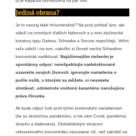
tu je kapacita obmedzená na pár ľudí.
Jediná obrana?
Je to naozaj také hrôzostrašné? Na prvý pohlaď áno, ale
záleží na mnohých ďalších faktoroch a s nimi zločinecké
kreatury typu Gatesa, Schwaba a Sorose nepočítajú. Veľmi
veľa záleží i na tom, nakoľko si človek nechá Schwabov
koncentrák nadiktovať.
Najúčinnejším riešením je
spontánny odpor: nerešpektujte nadekrétované
uzavretie svojich živností, ignorujte nariadenia o
počte osôb, s ktorými sa môžete, ci nesmiete
stretávať, odmietnite vnútenú karanténu narušujúcu
práva človeka.
Ak bude odpor ľudí proti týmto kretenským nariadeniam
(tie sú skutočnou pandémiou, a nie sám Covid, pandémia
strachu a šialenstva). Globalistickým strojcom
celosvetového koncentráku nezostane nič, než zatrúbiť na