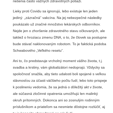
riešenia často vážnych zdravotných potiaži.
Lieky proti Covidu sa ignorujú, lebo existuje len jeden
jediný: „zázračná“ vakcína. Na jej nebezpečné následky
poukázalo už značné množstvo lekárskych odborníkov.
Nejde jen o zhoršenie zdravotného stavu očkovaných, ale
taktiež o hroziacu zmenu DNA, o to, že človek sa postupne
bude stávať naklonovaným robotom. To je faktická podoba
Schwabového „Veľkého resetu“.
Ani to, čo predstavuje vrcholný moment vášho života, t.j.
svadba a krstiny, vám globalizátori nedoprajú. Vždycky sa
spoločnosť snažila, aby tieto udalosti boli spojené s veľkou
slávnosťou za účasti väčšieho počtu ľudí, lebo toto prispeje
k poslineniu vedomia, že sa jedná o dôležitý akt v živote,
ale súčasná zločinné opatrenia umožňujú len malinký
okruh prítomných. Dokonca ani so zosnulým rodinným
príslušníkom a priateľom sa nesmiete dôstojne rozlúčiť, aj