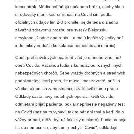
koncentrák. Média naháňajú občanom hrôzu, akoby šlo o
stredoveký mor, i keď smrtnosť na Covid činí podľa
oficiálnych údajov len 2-3 promile, nejde teda o žiadnu
závažnú zdravotnú hrozbu pre svet (v Bielorusku
nevykonali žiadne opatrenia – a majú lepšie výsledky než
inde, nikdy nedošlo ku kolapsu nemocníc ani márnic).
Obetí proticovidových opatrení vlád je omnoho viac, než
obetí Covidu. Väčšinou ľudia s kumuláciou rôznych iných
nebezpečných chorôb. Sebe vraždy drobných a stredných
podnikateľov, ktorí preto, že museli mať zavreté, prišli o
všetko, alebo ich zamestnanci, stratili kvôli tomu prácu.
Odklady často nevyhnuteľných operácii kvôli Covidu,
odmietaní prijať pacienta, pokiaľ neprinesie negatívny test
na Covid (než sa to vybaví, tak to pár dní trvá a keď ide o
vážny prípad, môže byť už fakticky neskoro). Ľudia sa boja
ísť do nemocnice, aby tam „nechytili Covid“, odkladajú