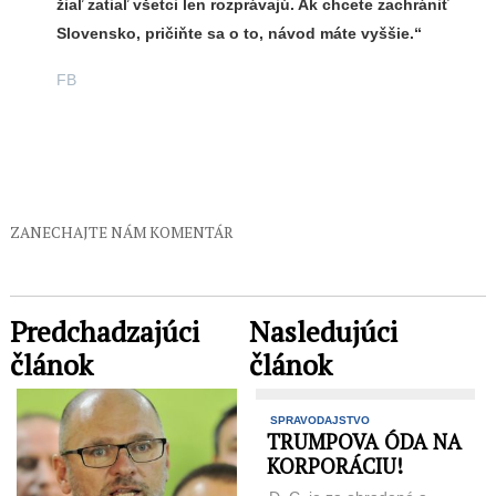
žiaľ zatiaľ všetci len rozprávajú. Ak chcete zachrániť
Slovensko, pričiňte sa o to, návod máte vyššie.“
FB
ZANECHAJTE NÁM KOMENTÁR
Predchadzajúci
Nasledujúci
článok
článok
SPRAVODAJSTVO
TRUMPOVA ÓDA NA
KORPORÁCIU!