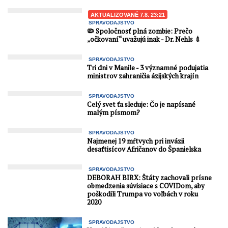
AKTUALIZOVANÉ 7.8. 23:21
SPRAVODAJSTVO
🦠 Spoločnosť plná zombie: Prečo
„očkovaní“ uvažujú inak - Dr. Nehls 💉
SPRAVODAJSTVO
Tri dni v Manile - 3 významné podujatia
ministrov zahraničia ázijských krajín
SPRAVODAJSTVO
Celý svet ťa sleduje: Čo je napísané
malým písmom?
SPRAVODAJSTVO
Najmenej 19 mŕtvych pri invázii
desaťtisícov Afričanov do Španielska
SPRAVODAJSTVO
DEBORAH BIRX: Štáty zachovali prísne
obmedzenia súvisiace s COVIDom, aby
poškodili Trumpa vo voľbách v roku
2020
SPRAVODAJSTVO