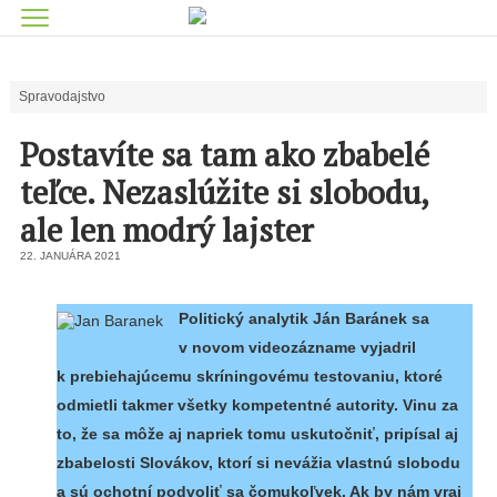
Spravodajstvo
Postavíte sa tam ako zbabelé
teľce. Nezaslúžite si slobodu,
ale len modrý lajster
22. JANUÁRA 2021
Politický analytik Ján Baránek sa
v novom videozázname vyjadril
k prebiehajúcemu skríningovému testovaniu, ktoré
odmietli takmer všetky kompetentné autority. Vinu za
to, že sa môže aj napriek tomu uskutočniť, pripísal aj
zbabelosti Slovákov, ktorí si nevážia vlastnú slobodu
a sú ochotní podvoliť sa čomukoľvek. Ak by nám vraj