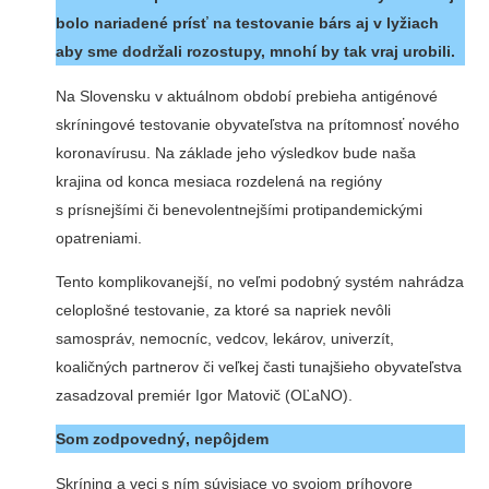
bolo nariadené prísť na testovanie bárs aj v lyžiach
aby sme dodržali rozostupy, mnohí by tak vraj urobili.
Na Slovensku v aktuálnom období prebieha antigénové
skríningové testovanie obyvateľstva na prítomnosť nového
koronavírusu. Na základe jeho výsledkov bude naša
krajina od konca mesiaca rozdelená na regióny
s prísnejšími či benevolentnejšími protipandemickými
opatreniami.
Tento komplikovanejší, no veľmi podobný systém nahrádza
celoplošné testovanie, za ktoré sa napriek nevôli
samospráv, nemocníc, vedcov, lekárov, univerzít,
koaličných partnerov či veľkej časti tunajšieho obyvateľstva
zasadzoval premiér Igor Matovič (OĽaNO).
Som zodpovedný, nepôjdem
Skríning a veci s ním súvisiace vo svojom príhovore