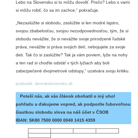
Lebo na Slovensku si to môžu dovoliť. Prečo? Lebo s vami
si môžu robiť, čo sa im zachce,“ pokračuje.
„Nezaslúžite si slobodu, zaslúžite si len modré lajstro,
svojou zbabelosťou, svojou nezodpovednosťou, tým, že si
slobodu nevážite, že si nevážite svoje prirodzené ľudské
práva, nevážite si práva svojich detí, nebojujete za svoje
deti. Tak čo si zaslúžite? Tak ja vám poviem, lyže na nohy
a ten rad si choďte odstáť v tých lyžiach aby boli
zabezpečené dvojmetrové odstupy,“ uzatvára svoju kritiku.
prebraté: dennikslovensko.sk
Poteší nás, ak vás článok obohatil o iný uhol
pohľadu a ďakujeme vopred, ak podporíte ľubovoľnou
čiastkou slobodu slova na náš účet v ČSOB
IBAN:
SK80 7500 0000 0040 1415 4359