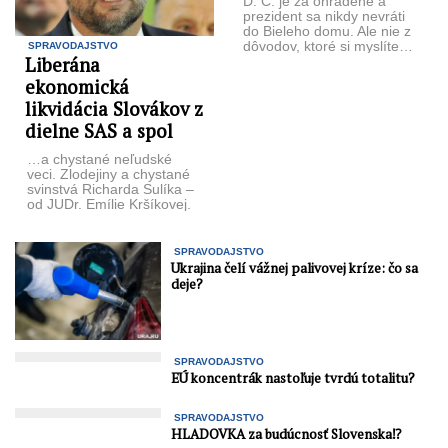
D. C. je za ohradené a
prezident sa nikdy nevráti
do Bieleho domu. Ale nie z
dôvodov, ktoré si myslíte…
SPRAVODAJSTVO
Liberána
...
ekonomická
likvidácia Slovákov z
dielne SAS a spol
…a chystané neľudské
veci. Zlodejiny a chystané
svinstvá Richarda Sulíka –
od JUDr. Emílie Kršíkovej.
Richard Sulík o sebe rád ...
SPRAVODAJSTVO
Ukrajina čelí vážnej palivovej kríze: čo sa
deje?
SPRAVODAJSTVO
EÚ koncentrák nastoľuje tvrdú totalitu?
SPRAVODAJSTVO
HLADOVKA za budúcnosť Slovenska⁉️