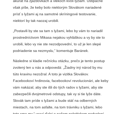
akurát na zjazdovkách a vlekoch kvôli lyžiam. Uštipačne
však píše, že keby bolo niektorým Slovákom nariadené
prísť s lyžami aj na samotné skríningové testovanie,
niektorí by tak naozaj urobili.
„Postavili by ste sa tam s lyžami, lebo by vám to nariadil
prostredníctvom Mikasa nejakou vyhláškou a vy by ste to
urobili, lebo vy nie ste nezodpovední, to už je len slepé
podriadenie sa nezmyslu,“ komentuje Baránek.
Následne si kladie rečnícku otázku, prečo je tento postup
zvolený len u nás a odpovedá: „Žiadny iný národ by mu
túto kravinu nezožral. A toto je vizitka Slovákov.
Facebookoví hrdinovia, facebookoví revolucionári, ale keby
vám nakázal, aby ste išli do tých radov s lyžami, aby ste
zabezpečili dvojmetrové odstupy, tak vy si tie lyže dáte.
Slovák tam príde s lyžami a bude stáť na odberných
miestach, na tom asfalte, na tom trávniku s lyžami, lebo
toto sme my,“ vraví ďalej o našom nekritickom podvolení