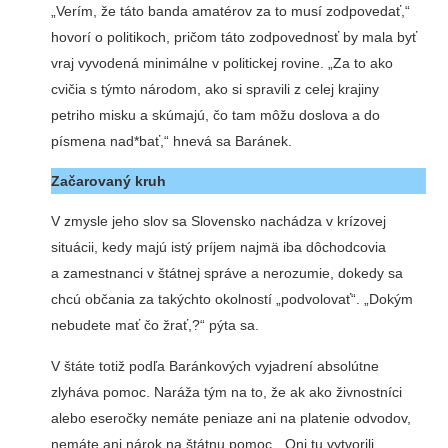
„Verím, že táto banda amatérov za to musí zodpovedať,“
hovorí o politikoch, pričom táto zodpovednosť by mala byť
vraj vyvodená minimálne v politickej rovine. „Za to ako
cvičia s týmto národom, ako si spravili z celej krajiny
petriho misku a skúmajú, čo tam môžu doslova a do
písmena nad*bať,“ hnevá sa Baránek.
Začarovaný kruh
V zmysle jeho slov sa Slovensko nachádza v krízovej
situácii, kedy majú istý príjem najmä iba dôchodcovia
a zamestnanci v štátnej správe a nerozumie, dokedy sa
chcú občania za takýchto okolností „podvolovať“. „Dokým
nebudete mať čo žrať,?“ pýta sa.
V štáte totiž podľa Baránkových vyjadrení absolútne
zlyháva pomoc. Naráža tým na to, že ak ako živnostníci
alebo eseročky nemáte peniaze ani na platenie odvodov,
nemáte ani nárok na štátnu pomoc. „Oni tu vytvorili