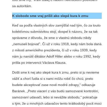
sa autoritám.
K slobode sme vraj prišli ako slepé kura k zrnu
Keď sa podľa vlastných slov zamýšľal nad tým, čo za touto
kolektívnou submisivitou stojí, dospel k názoru, že sa tak
správame z dôvodu, že sme o vlastnú slobodu nikdy
„nemuseli bojovať“. Či už v roku 1918, kedy nám bola daná
z milosti amerického prezidenta, či už v roku 1939, kedy
nám ju nanútil diktátor Adolf Hitler alebo v roku 1992, kedy
prišla po intervencii Václava Klausa.
Došli sme k nej ako slepé kura k zrnu, preto si ju nevieme
vážiť a chorí ľudia si s nami môžu robiť čo chcú, preto
budete akceptovať zase nové modré zdrapy,“ odkazuje
Baránek. „Preto viacerí z vás budú samozvané kontrolóri,
samozvaní udavači, lebo si nevážite slobodu,“ pokračuje
s tým, že u mnohých udavačov tento krátkodobý pocit moci