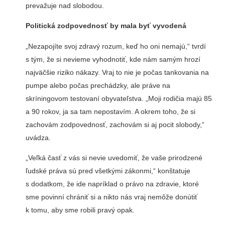
prevažuje nad slobodou.
Politická zodpovednosť by mala byť vyvodená
„Nezapojíte svoj zdravý rozum, keď ho oni nemajú,“ tvrdí
s tým, že si nevieme vyhodnotiť, kde nám samým hrozí
najväčšie riziko nákazy. Vraj to nie je počas tankovania na
pumpe alebo počas prechádzky, ale práve na
skríningovom testovaní obyvateľstva. „Moji rodičia majú 85
a 90 rokov, ja sa tam nepostavím. A okrem toho, že si
zachovám zodpovednosť, zachovám si aj pocit slobody,“
uvádza.
„Veľká časť z vás si nevie uvedomiť, že vaše prirodzené
ľudské práva sú pred všetkými zákonmi,“ konštatuje
s dodatkom, že ide napríklad o právo na zdravie, ktoré
sme povinní chrániť si a nikto nás vraj nemôže donútiť
k tomu, aby sme robili pravý opak.