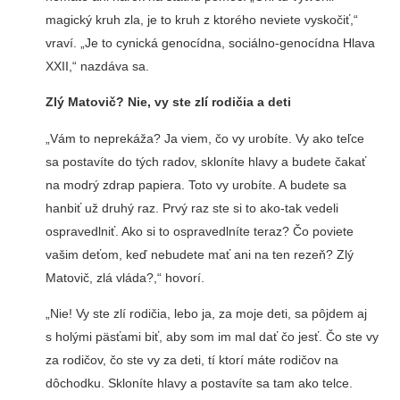
magický kruh zla, je to kruh z ktorého neviete vyskočiť,“
vraví. „Je to cynická genocídna, sociálno-genocídna Hlava
XXII,“ nazdáva sa.
Zlý Matovič? Nie, vy ste zlí rodičia a deti
„Vám to neprekáža? Ja viem, čo vy urobíte. Vy ako teľce
sa postavíte do tých radov, skloníte hlavy a budete čakať
na modrý zdrap papiera. Toto vy urobíte. A budete sa
hanbiť už druhý raz. Prvý raz ste si to ako-tak vedeli
ospravedlniť. Ako si to ospravedlníte teraz? Čo poviete
vašim deťom, keď nebudete mať ani na ten rezeň? Zlý
Matovič, zlá vláda?,“ hovorí.
„Nie! Vy ste zlí rodičia, lebo ja, za moje deti, sa pôjdem aj
s holými päsťami biť, aby som im mal dať čo jesť. Čo ste vy
za rodičov, čo ste vy za deti, tí ktorí máte rodičov na
dôchodku. Skloníte hlavy a postavíte sa tam ako telce.