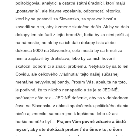
politológovia, analytici a ostatní štátni úradníci, ktorí majú
„postavenie“, ale hlavne vzdelanie, odbornosť, rétoriku,
ktorí by sa postavili za Slovensko, za spravodlivosť a
zasadili sa o to, aby k zmene skutočne došlo. Ak by sa dalo
dokopy len sto ľudí z tejto brandže, ľudia by za nimi prišli aj
na námestie, no ak by sa ich dalo dokopy tisíc alebo
dokonca 5000 na Slovensku, celé mestá by sa hrnuli za
nimi a zaplavili by Bratislavu, lebo by za nich hovorili
skutoční odborníci a znalci problému. Netýkalo by sa to len
Covidu, ale celkového „vládnutia“ tejto našej súčasnej
mentálne nevyvinutej bandy. Prosím Vás, apelujte na toto,
je podivné, že to nikoho nenapadlo a že je to JEDINÉ,
počúvajte ešte raz – JEDINÉ riešenie, aby sa v dohľadnom
čase na Slovensku v oblasti spoločensko-politického diania
niečo aj zmenilo, samozrejme k lepšiemu, lebo už asi
horšie nemôže byť…
Prajem Vám pevné zdravie a čistú
myseľ, aby ste dokázali pretaviť do činov to, o čom