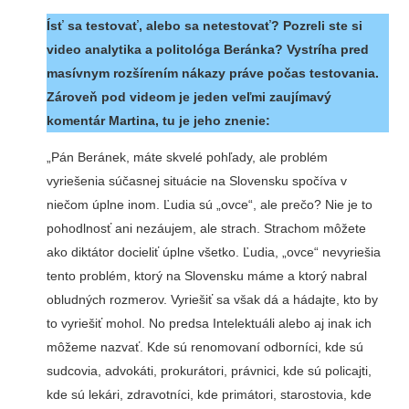
Ísť sa testovať, alebo sa netestovať? Pozreli ste si
video analytika a politológa Beránka? Vystríha pred
masívnym rozšírením nákazy práve počas testovania.
Zároveň pod videom je jeden veľmi zaujímavý
komentár Martina, tu je jeho znenie:
„Pán Beránek, máte skvelé pohľady, ale problém
vyriešenia súčasnej situácie na Slovensku spočíva v
niečom úplne inom. Ľudia sú „ovce“, ale prečo? Nie je to
pohodlnosť ani nezáujem, ale strach. Strachom môžete
ako diktátor docieliť úplne všetko. Ľudia, „ovce“ nevyriešia
tento problém, ktorý na Slovensku máme a ktorý nabral
obludných rozmerov. Vyriešiť sa však dá a hádajte, kto by
to vyriešiť mohol. No predsa Intelektuáli alebo aj inak ich
môžeme nazvať. Kde sú renomovaní odborníci, kde sú
sudcovia, advokáti, prokurátori, právnici, kde sú policajti,
kde sú lekári, zdravotníci, kde primátori, starostovia, kde