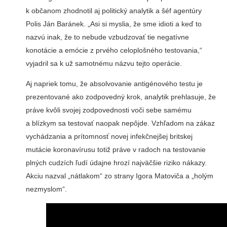
k občanom zhodnotil aj politický analytik a šéf agentúry
Polis Ján Baránek. „Asi si myslia, že sme idioti a keď to
nazvú inak, že to nebude vzbudzovať tie negatívne
konotácie a emócie z prvého celoplošného testovania,“
vyjadril sa k už samotnému názvu tejto operácie.
Aj napriek tomu, že absolvovanie antigénového testu je
prezentované ako zodpovedný krok, analytik prehlasuje, že
práve kvôli svojej zodpovednosti voči sebe samému
a blízkym sa testovať naopak nepôjde. Vzhľadom na zákaz
vychádzania a prítomnosť novej infekčnejšej britskej
mutácie koronavírusu totiž práve v radoch na testovanie
plných cudzích ľudí údajne hrozí najväčšie riziko nákazy.
Akciu nazval „nátlakom“ zo strany Igora Matoviča a „holým
nezmyslom“.