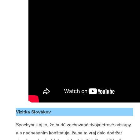
Vizitka Slovákov
Spochybnil aj to, že budú zachované dvojmetrové odstupy
a s nadnesením konštatuje, že sa to vraj dalo dodržať