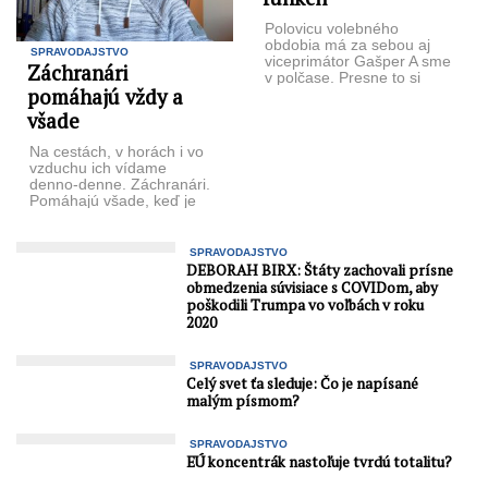
Polovicu volebného
obdobia má za sebou aj
SPRAVODAJSTVO
viceprimátor Gašper A sme
Záchranári
v polčase. Presne to si
pomáhajú vždy a
môže povedať vedenie
mesta ...
všade
Na cestách, v horách i vo
vzduchu ich vídame
denno-denne. Záchranári.
Pomáhajú všade, keď je
človek v ohrození zdravia a
...
SPRAVODAJSTVO
DEBORAH BIRX: Štáty zachovali prísne
obmedzenia súvisiace s COVIDom, aby
poškodili Trumpa vo voľbách v roku
2020
SPRAVODAJSTVO
Celý svet ťa sleduje: Čo je napísané
malým písmom?
SPRAVODAJSTVO
EÚ koncentrák nastoľuje tvrdú totalitu?