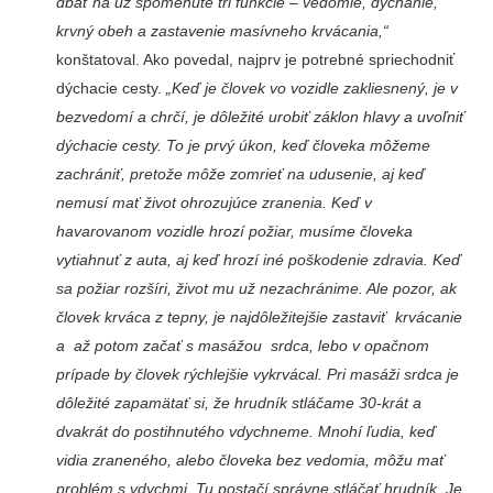
dbať na už spomenuté tri funkcie – vedomie, dýchanie,
krvný obeh a zastavenie masívneho krvácania,“
konštatoval. Ako povedal, najprv je potrebné spriechodniť
dýchacie cesty.
„Keď je človek vo vozidle zakliesnený, je v
bezvedomí a chrčí, je dôležité urobiť záklon hlavy a uvoľniť
dýchacie cesty. To je prvý úkon, keď človeka môžeme
zachrániť, pretože môže zomrieť na udusenie, aj keď
nemusí mať život ohrozujúce zranenia. Keď v
havarovanom vozidle hrozí požiar, musíme človeka
vytiahnuť z auta, aj keď hrozí iné poškodenie zdravia. Keď
sa požiar rozšíri, život mu už nezachránime. Ale pozor, ak
človek krváca z tepny, je najdôležitejšie zastaviť krvácanie
a až potom začať s masážou srdca, lebo v opačnom
prípade by človek rýchlejšie vykrvácal. Pri masáži srdca je
dôležité zapamätať si, že hrudník stláčame 30-krát a
dvakrát do postihnutého vdychneme. Mnohí ľudia, keď
vidia zraneného, alebo človeka bez vedomia, môžu mať
problém s vdychmi. Tu postačí správne stláčať hrudník. Je