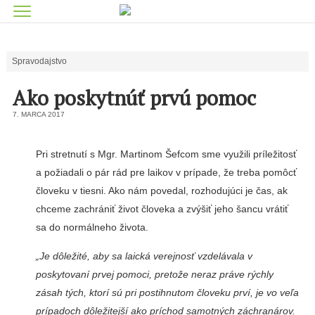
Spravodajstvo
Ako poskytnúť prvú pomoc
7. MARCA 2017
Pri stretnutí s Mgr. Martinom Šefcom sme využili príležitosť
a požiadali o pár rád pre laikov v prípade, že treba pomôcť
človeku v tiesni. Ako nám povedal, rozhodujúci je čas, ak
chceme zachrániť život človeka a zvýšiť jeho šancu vrátiť
sa do normálneho života.
„Je dôležité, aby sa laická verejnosť vzdelávala v
poskytovaní prvej pomoci, pretože neraz práve rýchly
zásah tých, ktorí sú pri postihnutom človeku prví, je vo veľa
prípadoch dôležitejší ako príchod samotných záchranárov.