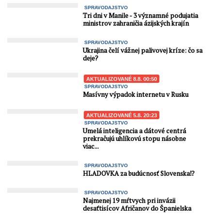
SPRAVODAJSTVO
Tri dni v Manile - 3 významné podujatia
ministrov zahraničia ázijských krajín
SPRAVODAJSTVO
Ukrajina čelí vážnej palivovej kríze: čo sa
deje?
AKTUALIZOVANÉ 8.8. 00:50
SPRAVODAJSTVO
Masívny výpadok internetu v Rusku
AKTUALIZOVANÉ 5.8. 20:23
SPRAVODAJSTVO
Umelá inteligencia a dátové centrá
prekračujú uhlíkovú stopu násobne
viac...
SPRAVODAJSTVO
HLADOVKA za budúcnosť Slovenska⁉️
SPRAVODAJSTVO
Najmenej 19 mŕtvych pri invázii
desaťtisícov Afričanov do Španielska