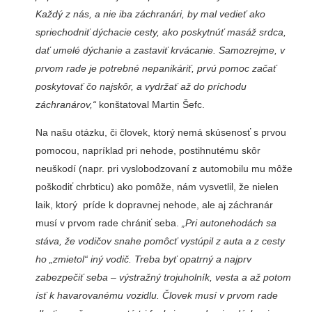
Každý z nás, a nie iba záchranári, by mal vedieť ako
spriechodniť dýchacie cesty, ako poskytnúť masáž srdca,
dať umelé dýchanie a zastaviť krvácanie. Samozrejme, v
prvom rade je potrebné nepanikáriť, prvú pomoc začať
poskytovať čo najskôr, a vydržať až do príchodu
záchranárov,“
konštatoval Martin Šefc.
Na našu otázku, či človek, ktorý nemá skúsenosť s prvou
pomocou, napríklad pri nehode, postihnutému skôr
neuškodí (napr. pri vyslobodzovaní z automobilu mu môže
poškodiť chrbticu) ako pomôže, nám vysvetlil, že nielen
laik, ktorý príde k dopravnej nehode, ale aj záchranár
musí v prvom rade chrániť seba.
„Pri autonehodách sa
stáva, že vodičov snahe pomôcť vystúpil z auta a z cesty
ho „zmietol“ iný vodič. Treba byť opatrný a najprv
zabezpečiť seba – výstražný trojuholník, vesta a až potom
ísť k havarovanému vozidlu. Človek musí v prvom rade