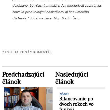
dokázané, že včasná masáž srdca mnohokrát zachránila
človeka pred trvalými následkami aj bez umelého
dýchania,“
dodal na záver Mgr. Martin Šefc.
ZANECHAJTE NÁM KOMENTÁR
Predchadzajúci
Nasledujúci
článok
článok
NÁZOR
Bilancovanie po
dvoch rokoch vo
funkcii