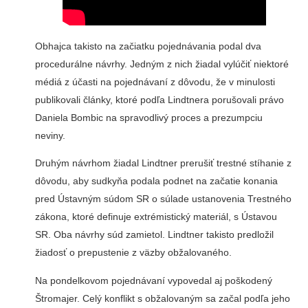
Obhajca takisto na začiatku pojednávania podal dva
procedurálne návrhy. Jedným z nich žiadal vylúčiť niektoré
médiá z účasti na pojednávaní z dôvodu, že v minulosti
publikovali články, ktoré podľa Lindtnera porušovali právo
Daniela Bombic na spravodlivý proces a prezumpciu
neviny.
Druhým návrhom žiadal Lindtner prerušiť trestné stíhanie z
dôvodu, aby sudkyňa podala podnet na začatie konania
pred Ústavným súdom SR o súlade ustanovenia Trestného
zákona, ktoré definuje extrémistický materiál, s Ústavou
SR. Oba návrhy súd zamietol. Lindtner takisto predložil
žiadosť o prepustenie z väzby obžalovaného.
Na pondelkovom pojednávaní vypovedal aj poškodený
Štromajer. Celý konflikt s obžalovaným sa začal podľa jeho