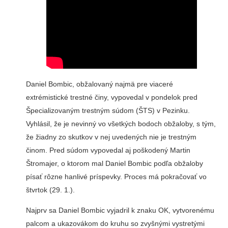
Daniel Bombic, obžalovaný najmä pre viaceré
extrémistické trestné činy, vypovedal v pondelok pred
Špecializovaným trestným súdom (ŠTS) v Pezinku.
Vyhlásil, že je nevinný vo všetkých bodoch obžaloby, s tým,
že žiadny zo skutkov v nej uvedených nie je trestným
činom. Pred súdom vypovedal aj poškodený Martin
Štromajer, o ktorom mal Daniel Bombic podľa obžaloby
písať rôzne hanlivé príspevky. Proces má pokračovať vo
štvrtok (29. 1.).
Najprv sa Daniel Bombic vyjadril k znaku OK, vytvorenému
palcom a ukazovákom do kruhu so zvyšnými vystretými