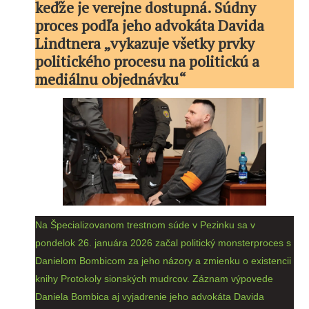
keďže je verejne dostupná. Súdny
proces podľa jeho advokáta Davida
Lindtnera „vykazuje všetky prvky
politického procesu na politickú a
mediálnu objednávku“
Na Špecializovanom trestnom súde v Pezinku sa v
pondelok 26. januára 2026 začal politický monsterproces s
Danielom Bombicom za jeho názory a zmienku o existencii
knihy Protokoly sionských mudrcov. Záznam výpovede
Daniela Bombica aj vyjadrenie jeho advokáta Davida