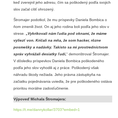
keď zverejnil jeho adresu, čím sa poškodený podľa svojich
slov začal cítiť ohrozený.
Štromajer podotkol, že mu príspevky Daniela Bombica o
ňom zmenili život. On aj jeho rodina boli podľa jeho slov v
strese.
„Vykrikovali nám ľudia pod oknami, že máme
vyliezť von. Kričali na mňa, že som hacker, rôzne
posmešky a nadávky. Takisto sa mi prostredníctvom
správ vyhrážali desiatky ľudí,
“ demonštroval Štromajer.
V dôsledku príspevkov Daniela Bombica poškodeného
podľa jeho slov vyhodili aj z práce. Poškodený však
náhradu škody nežiada. Jeho právna zástupkyňa na
začiatku pojednávania uviedla, že pre poškodeného ostáva
prioritou morálne zadosťučinenie.
Výpoveď Michala Štromajera:
https://t.me/dannykollar/3703?embed=1