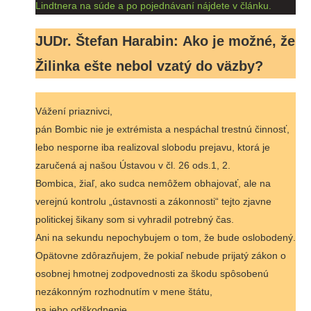
Lindtnera na súde a po pojednávaní nájdete v článku.
JUDr. Štefan Harabin:
Ako je možné, že
Žilinka ešte nebol vzatý do väzby?
Vážení priaznivci,
pán Bombic nie je extrémista a nespáchal trestnú činnosť,
lebo nesporne iba realizoval slobodu prejavu, ktorá je
zaručená aj našou Ústavou v čl. 26 ods.1, 2.
Bombica, žiaľ, ako sudca nemôžem obhajovať, ale na
verejnú kontrolu „ústavnosti a zákonnosti“ tejto zjavne
politickej šikany som si vyhradil potrebný čas.
Ani na sekundu nepochybujem o tom, že bude oslobodený.
Opätovne zdôrazňujem, že pokiaľ nebude prijatý zákon o
osobnej hmotnej zodpovednosti za škodu spôsobenú
nezákonným rozhodnutím v mene štátu,
na jeho odškodnenie,