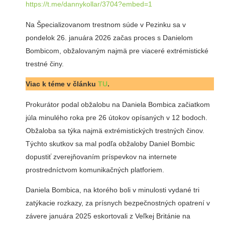
https://t.me/dannykollar/3704?embed=1
Na Špecializovanom trestnom súde v Pezinku sa v
pondelok 26. januára 2026 začas proces s Danielom
Bombicom, obžalovaným najmä pre viaceré extrémistické
trestné činy.
Viac k téme v článku
TU
.
Prokurátor podal obžalobu na Daniela Bombica začiatkom
júla minulého roka pre 26 útokov opísaných v 12 bodoch.
Obžaloba sa týka najmä extrémistických trestných činov.
Týchto skutkov sa mal podľa obžaloby Daniel Bombic
dopustiť zverejňovaním príspevkov na internete
prostredníctvom komunikačných platforiem.
Daniela Bombica, na ktorého boli v minulosti vydané tri
zatýkacie rozkazy, za prísnych bezpečnostných opatrení v
závere januára 2025 eskortovali z Veľkej Británie na