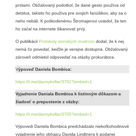
prstami. Obžalovaný podotkol, že dané gesto používa od
detstva, takisto ho používa pre svojich fanúšikov, aby sa o
neho nebáli. K poškodenému Štromajerovi uviedol, že ten
ho začal na internete šikanovať prvý.
O publikácii
Protokoly sionských mudrcov
dodal, že k nej
nemá čo povedať, keďže je verejne dostupná. Obžalovaný
zároveň odmietol odpovedať na otázky prokurátora.
V
ýpoveď Daniela Bombica:
https://t.me/dannykollar/3701?embed=1
Vyjadrenie Daniala Bombica k listinným dôkazom a
žiadosť o prepustenie z väzby:
https://t.me/dannykollar/3705?embed=1
Výpovedi Daniela Bombica predchádzalo niekoľkohodinové
vyjadrenie jeho obhajcu Davida Lindtnera k podanej