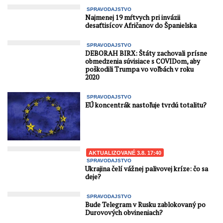
SPRAVODAJSTVO
Najmenej 19 mŕtvych pri invázii
desaťtisícov Afričanov do Španielska
SPRAVODAJSTVO
DEBORAH BIRX: Štáty zachovali prísne
obmedzenia súvisiace s COVIDom, aby
poškodili Trumpa vo voľbách v roku
2020
SPRAVODAJSTVO
EÚ koncentrák nastoľuje tvrdú totalitu?
AKTUALIZOVANÉ 3.8. 17:40
SPRAVODAJSTVO
Ukrajina čelí vážnej palivovej kríze: čo sa
deje?
SPRAVODAJSTVO
Bude Telegram v Rusku zablokovaný po
Durovových obvineniach?