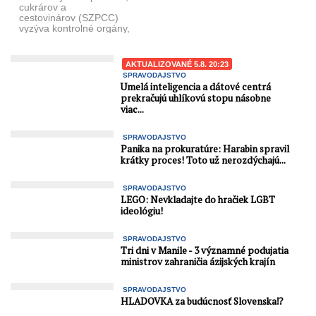
cukrárov a
cestovinárov (SZPCC)
vyzýva kontrolné orgány,
aby aktívne vykonávali
kontroly, aj ich zintenzívnili
kvôli bezpečnosti potravín
AKTUALIZOVANÉ 5.8. 20:23
a ...
SPRAVODAJSTVO
Umelá inteligencia a dátové centrá
prekračujú uhlíkovú stopu násobne
viac...
SPRAVODAJSTVO
Panika na prokuratúre: Harabin spravil
krátky proces! Toto už nerozdýchajú...
SPRAVODAJSTVO
LEGO: Nevkladajte do hračiek LGBT
ideológiu!
SPRAVODAJSTVO
Tri dni v Manile - 3 významné podujatia
ministrov zahraničia ázijských krajín
SPRAVODAJSTVO
HLADOVKA za budúcnosť Slovenska⁉️