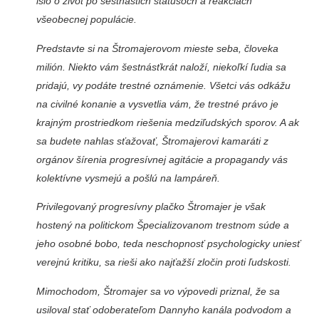
išlo o život po šestnástich statusoch a reakciách
všeobecnej populácie.
Predstavte si na Štromajerovom mieste seba, človeka
milión. Niekto vám šestnásťkrát naloží, niekoľkí ľudia sa
pridajú, vy podáte trestné oznámenie. Všetci vás odkážu
na civilné konanie a vysvetlia vám, že trestné právo je
krajným prostriedkom riešenia medziľudských sporov. A ak
sa budete nahlas sťažovať, Štromajerovi kamaráti z
orgánov šírenia progresívnej agitácie a propagandy vás
kolektívne vysmejú a pošlú na lampáreň.
Privilegovaný progresívny plačko Štromajer je však
hostený na politickom Špecializovanom trestnom súde a
jeho osobné bobo, teda neschopnosť psychologicky uniesť
verejnú kritiku, sa rieši ako najťažší zločin proti ľudskosti.
Mimochodom, Štromajer sa vo výpovedi priznal, že sa
usiloval stať odoberateľom Dannyho kanála podvodom a