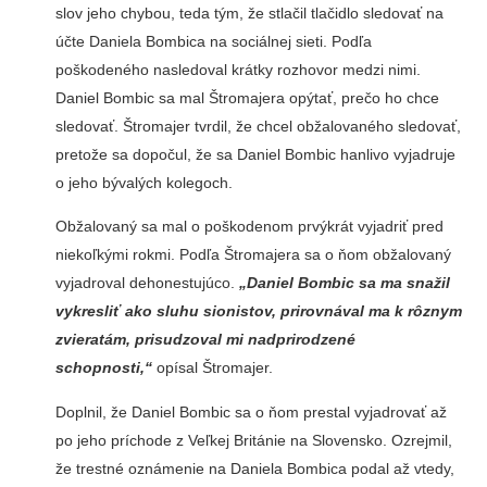
slov jeho chybou, teda tým, že stlačil tlačidlo sledovať na
účte Daniela Bombica na sociálnej sieti. Podľa
poškodeného nasledoval krátky rozhovor medzi nimi.
Daniel Bombic sa mal Štromajera opýtať, prečo ho chce
sledovať. Štromajer tvrdil, že chcel obžalovaného sledovať,
pretože sa dopočul, že sa Daniel Bombic hanlivo vyjadruje
o jeho bývalých kolegoch.
Obžalovaný sa mal o poškodenom prvýkrát vyjadriť pred
niekoľkými rokmi. Podľa Štromajera sa o ňom obžalovaný
vyjadroval dehonestujúco.
„Daniel Bombic sa ma snažil
vykresliť ako sluhu sionistov, prirovnával ma k rôznym
zvieratám, prisudzoval mi nadprirodzené
schopnosti,“
opísal Štromajer.
Doplnil, že Daniel Bombic sa o ňom prestal vyjadrovať až
po jeho príchode z Veľkej Británie na Slovensko. Ozrejmil,
že trestné oznámenie na Daniela Bombica podal až vtedy,