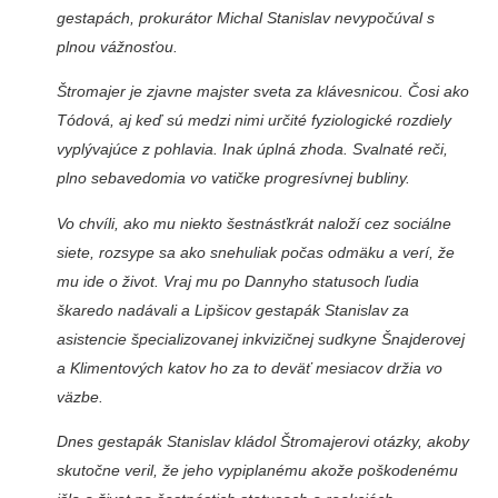
gestapách, prokurátor Michal Stanislav nevypočúval s
plnou vážnosťou.
Štromajer je zjavne majster sveta za klávesnicou. Čosi ako
Tódová, aj keď sú medzi nimi určité fyziologické rozdiely
vyplývajúce z pohlavia. Inak úplná zhoda. Svalnaté reči,
plno sebavedomia vo vatičke progresívnej bubliny.
Vo chvíli, ako mu niekto šestnásťkrát naloží cez sociálne
siete, rozsype sa ako snehuliak počas odmäku a verí, že
mu ide o život. Vraj mu po Dannyho statusoch ľudia
škaredo nadávali a Lipšicov gestapák Stanislav za
asistencie špecializovanej inkvizičnej sudkyne Šnajderovej
a Klimentových katov ho za to deväť mesiacov držia vo
väzbe.
Dnes gestapák Stanislav kládol Štromajerovi otázky, akoby
skutočne veril, že jeho vypiplanému akože poškodenému