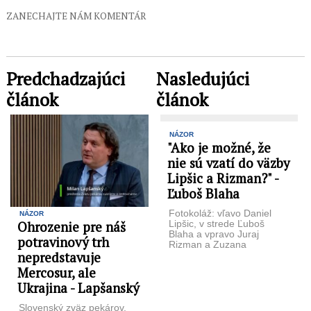
ZANECHAJTE NÁM KOMENTÁR
Predchadzajúci
Nasledujúci
článok
článok
NÁZOR
"Ako je možné, že
nie sú vzatí do väzby
Lipšic a Rizman?" -
Ľuboš Blaha
Fotokoláž: vľavo Daniel
NÁZOR
Ohrozenie pre náš
Lipšic, v strede Ľuboš
Blaha a vpravo Juraj
potravinový trh
Rizman a Zuzana
nepredstavuje
Čaputová O
VLASTIZRADCOCH Z PS-
Mercosur, ale
KA, RIZMANOVÝCH ...
Ukrajina - Lapšanský
Slovenský zväz pekárov,