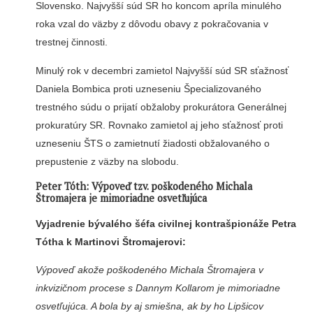
Slovensko. Najvyšší súd SR ho koncom apríla minulého
roka vzal do väzby z dôvodu obavy z pokračovania v
trestnej činnosti.
Minulý rok v decembri zamietol Najvyšší súd SR sťažnosť
Daniela Bombica proti uzneseniu Špecializovaného
trestného súdu o prijatí obžaloby prokurátora Generálnej
prokuratúry SR. Rovnako zamietol aj jeho sťažnosť proti
uzneseniu ŠTS o zamietnutí žiadosti obžalovaného o
prepustenie z väzby na slobodu.
Peter Tóth: Výpoveď tzv. poškodeného Michala
Štromajera je mimoriadne osvetľujúca
Vyjadrenie bývalého šéfa civilnej kontrašpionáže Petra
Tótha k Martinovi Štromajerovi:
Výpoveď akože poškodeného Michala Štromajera v
inkvizičnom procese s Dannym Kollarom je mimoriadne
osvetľujúca. A bola by aj smiešna, ak by ho Lipšicov