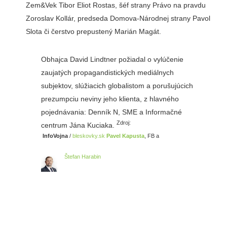
Zem&Vek Tibor Eliot Rostas, šéf strany Právo na pravdu
Zoroslav Kollár, predseda Domova-Národnej strany Pavol
Slota či čerstvo prepustený Marián Magát.
Obhajca David Lindtner požiadal o vylúčenie
zaujatých propagandistických mediálnych
subjektov, slúžiacich globalistom a porušujúcich
prezumpciu neviny jeho klienta, z hlavného
pojednávania: Denník N, SME a Informačné
Zdroj:
centrum Jána Kuciaka.
InfoVojna
/
bleskovky.sk
Pavel Kapusta
, FB a
Štefan Harabin