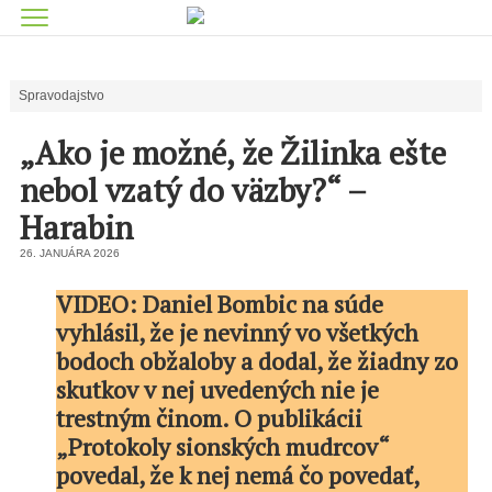
Spravodajstvo
„Ako je možné, že Žilinka ešte
nebol vzatý do väzby?“ –
Harabin
26. JANUÁRA 2026
VIDEO: Daniel Bombic na súde
vyhlásil, že je nevinný vo všetkých
bodoch obžaloby a dodal, že žiadny zo
skutkov v nej uvedených nie je
trestným činom. O publikácii
„Protokoly sionských mudrcov“
povedal, že k nej nemá čo povedať,