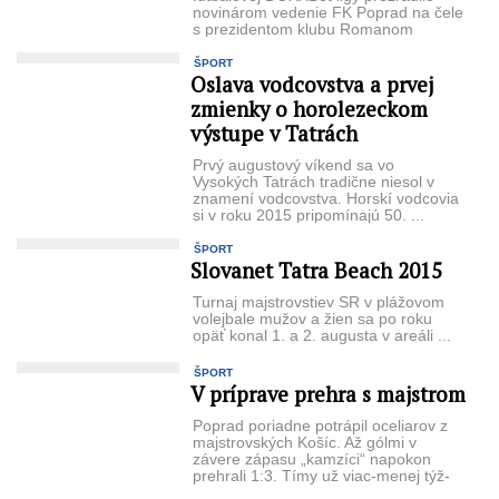
novinárom vedenie FK Poprad na čele
s prezidentom klubu Roma­nom
Dvorčákom ...
ŠPORT
Oslava vodcovstva a prvej
zmienky o horolezeckom
výstupe v Tatrách
Prvý augustový víkend sa vo
Vysokých Tatrách tradične niesol v
znamení vodcovstva. Horskí vodcovia
si v roku 2015 pripomínajú 50. ...
ŠPORT
Slovanet Tatra Beach 2015
Turnaj majstrovstiev SR v plážovom
volejbale mužov a žien sa po roku
opäť ko­nal 1. a 2. augusta v areáli ...
ŠPORT
V príprave prehra s majstrom
Po­prad poriadne potrápil oce­liarov z
majstrovských Košíc. Až gólmi v
závere zápasu „kamzíci“ napokon
prehrali 1:3. Tímy už viac-menej týž­
deň ...