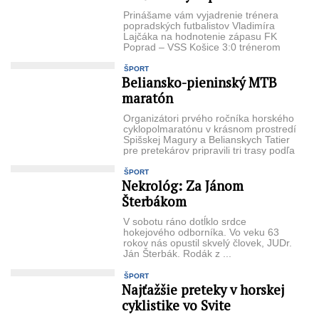
Prinášame vám vyjadrenie trénera
popradských futba­listov Vladimíra
Lajčáka na hodnotenie zápasu FK
Poprad – VSS Košice 3:0 tréne­rom
Košíc Marekom ...
ŠPORT
Beliansko-pieninský MTB
maratón
Organizátori prvého roční­ka horského
cyklopolmarató­nu v krásnom prostredí
Spiš­skej Magury a Belianskych Tatier
pre pretekárov pripra­vili tri trasy podľa
náročnosti ...
ŠPORT
Nekrológ: Za Jánom
Šterbákom
V sobotu ráno dotĺklo srdce
hokejového odborní­ka. Vo veku 63
rokov nás opustil skvelý človek, JUDr.
Ján Šterbák. Rodák z ...
ŠPORT
Najťažšie preteky v horskej
cyklistike vo Svite