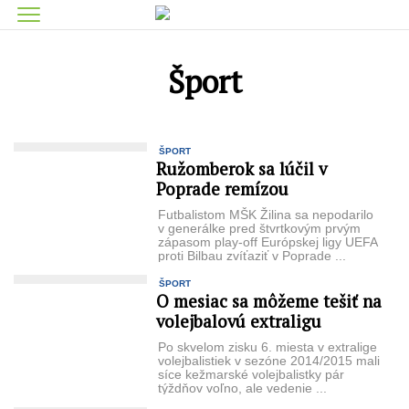
Šport
ŠPORT
Ružomberok sa lúčil v
Poprade remízou
Futbalistom MŠK Žilina sa nepodarilo
v generálke pred štvrtkovým prvým
zápasom play-off Európskej ligy UEFA
proti Bilbau zvíťaziť v Po­prade ...
ŠPORT
O mesiac sa môžeme tešiť na
volejbalovú extraligu
Po skvelom zisku 6. mies­ta v extralige
volejbalistiek v sezóne 2014/2015 mali
síce kežmarské volejbalistky pár
týždňov voľno, ale vedenie ...