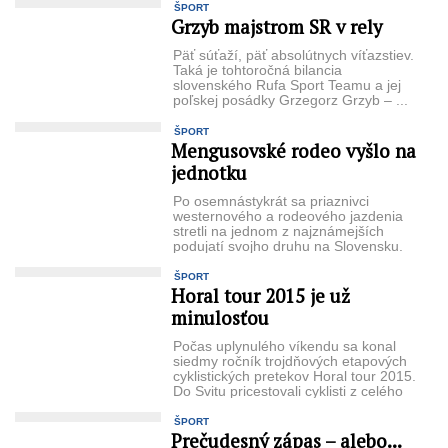
ŠPORT
Grzyb majstrom SR v rely
Päť súťaží, päť absolútnych víťazstiev.
Taká je tohtoroč­ná bilancia
slovenského Rufa Sport Teamu a jej
poľskej po­sádky Grzegorz Grzyb – ...
ŠPORT
Mengusovské rodeo vyšlo na
jednotku
Po osemnástykrát sa priaz­nivci
westernového a rodeo­vého jazdenia
stretli na jed­nom z najznámejších
podujatí svojho druhu na Slovensku.
Množstvo divákov ...
ŠPORT
Horal tour 2015 je už
minulosťou
Počas uplynulého víken­du sa konal
siedmy ročník trojdňových etapových
cyk­listických pretekov Horal tour 2015.
Do Svitu pri­cestovali cyklisti z celého
...
ŠPORT
Prečudesný zápas – alebo...