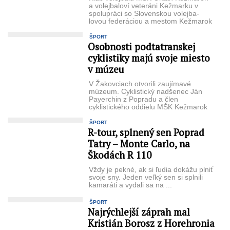
a volejbaloví veteráni Kežmarku v
spolu­práci so Slovenskou volejba­
lovou federáciou a mestom Kežmarok
usporiadali v ...
ŠPORT
Osobnosti podtatranskej
cyklistiky majú svoje miesto
v múzeu
V Žakovciach otvorili zaujímavé
múzeum. Cyklis­tický nadšenec Ján
Payerchin z Popradu a člen
cyklistické­ho oddielu MŠK Kežmarok
prišiel so zaujímavou ...
ŠPORT
R-tour, splnený sen Poprad
Tatry – Monte Carlo, na
Škodách R 110
Vždy je pekné, ak si ľudia dokážu plniť
svoje sny. Jeden veľký sen si splnili
kamaráti a vydali sa na ...
ŠPORT
Najrýchlejší záprah mal
Kristián Borosz z Horehronia