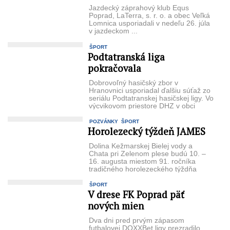
Jazdecký záprahový klub Equs
Poprad, LaTerra, s. r. o. a obec Veľká
Lomnica uspo­riadali v nedeľu 26. júla
v jazdeckom ...
ŠPORT
Podtatranská liga
pokračovala
Dobrovoľný hasičský zbor v
Hranovnici usporiadal ďalšiu súťaž zo
seriálu Pod­tatranskej hasičskej ligy. Vo
výcvikovom priestore DHZ v obci
zvanom ...
POZVÁNKY
ŠPORT
Horolezecký týždeň JAMES
Dolina Kežmarskej Bielej vody a
Chata pri Zelenom plese budú 10. –
16. augusta miestom 91. ročníka
tradičného horolezeckého týždňa
JAMES. V ...
ŠPORT
V drese FK Poprad päť
nových mien
Dva dni pred prvým zá­pasom
futbalovej DOXXBet ligy prezradilo