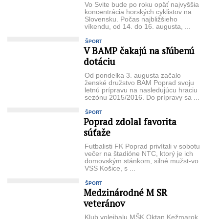
Vo Svite bude po roku opäť najvyššia
koncentrácia horských cyklistov na
Slovensku. Počas najbližšieho
víkendu, od 14. do 16. augusta, ...
ŠPORT
V BAMP čakajú na sľúbenú
dotáciu
Od pondelka 3. augusta začalo
ženské družstvo BAM Poprad svoju
letnú prípravu na nasledujúcu hraciu
sezó­nu 2015/2016. Do prípravy sa ...
ŠPORT
Poprad zdolal favorita
súťaže
Futbalisti FK Poprad priví­tali v sobotu
večer na štadió­ne NTC, ktorý je ich
domov­ským stánkom, silné mužst-vo
VSS Košice, s ...
ŠPORT
Medzinárodné M SR
veteránov
Klub volejbalu MŠK Ok­tan Kežmarok