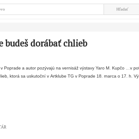
e budeš dorábať chlieb
a v Poprade a autor pozývajú na vernisáž výstavy Yaro M. Kupčo …v po
ieb, ktorá sa uskutoční v Artklube TG v Poprade 18. marca o 17. h. Vý
TÁR