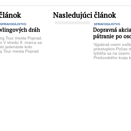
článok
Nasledujúci článok
SPRAVODAJSTVO
SPRAVODAJSTVO
wlingových dráh
Dopravná akcia,
pátranie po os
ng Tour mesta Poprad,
lo V stredu 9. marca sa
Vypátrali osem osôb a
lo jedenáste kolo
priestupkov Počas 
g Tour mesta Poprad
týždňa sa na území
016. Hralo ...
Prešovského kraja 
pátracia akcia zam
pátranie ...