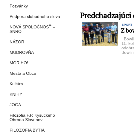
Pozvánky
Predchadzajúci 
Podpora slobodného slova
ŠPORT
NOVÁ SPOLOČNOSŤ –
Z bo
SNRO
Bowli
NÁZOR
11. ko
odohra
Bowlin
MUDROVŇA
2015/2
MOR HO!
Mestá a Obce
Kultúra
KNIHY
JOGA
Filozofia P.P. Kysuckého
Obroda Slovenov
FILOZOFIA BYTIA