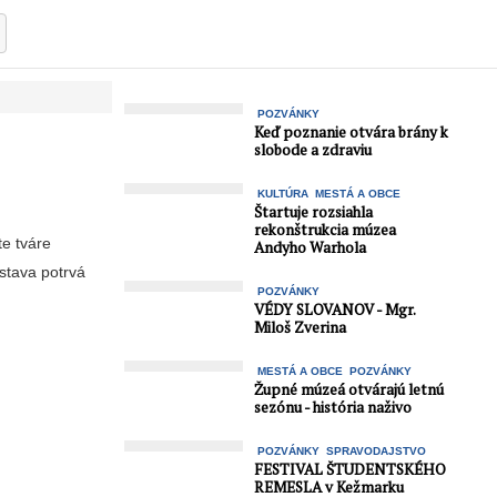
POZVÁNKY
Keď poznanie otvára brány k
slobode a zdraviu
KULTÚRA
MESTÁ A OBCE
Štartuje rozsiahla
rekonštrukcia múzea
te tváre
Andyho Warhola
stava potrvá
POZVÁNKY
VÉDY SLOVANOV - Mgr.
Miloš Zverina
MESTÁ A OBCE
POZVÁNKY
Župné múzeá otvárajú letnú
sezónu - história naživo
POZVÁNKY
SPRAVODAJSTVO
FESTIVAL ŠTUDENTSKÉHO
REMESLA v Kežmarku