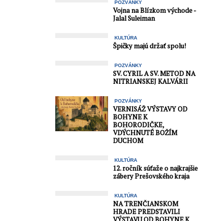
POZVÁNKY
Vojna na Blízkom východe -
Jalal Suleiman
KULTÚRA
Špičky majú držať spolu!
POZVÁNKY
SV. CYRIL A SV. METOD NA
NITRIANSKEJ KALVÁRII
POZVÁNKY
VERNISÁŽ VÝSTAVY OD
BOHYNE K
BOHORODIČKE,
VDÝCHNUTÉ BOŽÍM
DUCHOM
KULTÚRA
12. ročník súťaže o najkrajšie
zábery Prešovského kraja
KULTÚRA
NA TRENČIANSKOM
HRADE PREDSTAVILI
VÝSTAVU OD BOHYNE K