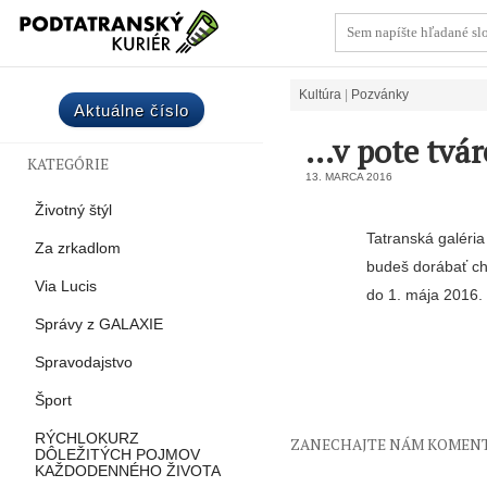
Kultúra
Pozvánky
Aktuálne číslo
…v pote tvár
KATEGÓRIE
13. MARCA 2016
Životný štýl
Tatranská galéri
Za zrkadlom
budeš dorábať chl
Via Lucis
do 1. mája 2016.
Správy z GALAXIE
Spravodajstvo
Šport
RÝCHLOKURZ
ZANECHAJTE NÁM KOMEN
DÔLEŽITÝCH POJMOV
KAŽDODENNÉHO ŽIVOTA