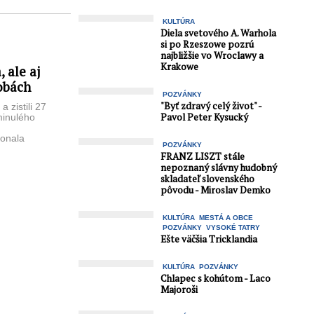
KULTÚRA
Diela svetového A. Warhola
si po Rzeszowe pozrú
najbližšie vo Wroclawy a
Krakowe
 ale aj
obách
POZVÁNKY
"Byť zdravý celý život" -
 zistili 27
Pavol Peter Kysucký
minulého
konala
POZVÁNKY
eraná na
FRANZ LISZT stále
nepoznaný slávny hudobný
skladateľ slovenského
pôvodu - Miroslav Demko
KULTÚRA
MESTÁ A OBCE
POZVÁNKY
VYSOKÉ TATRY
Ešte väčšia Tricklandia
KULTÚRA
POZVÁNKY
Chlapec s kohútom - Laco
Majoroši