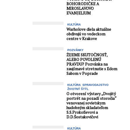
BOHORODIČKE A
MIROSLAVOVO
EVANJELIUM
KULTÚRA
Warholove diela aktuálne
obdivujú vo vedeckom
centre v Krakove
POZVÁNKY
ŽIJEME SKUTOČNOSŤ,
ALEBO POVOLENÚ
PRAVDU? Pozvánka na
zaujímavé stretnutie s Edom
Sabom v Poprade
KULTÚRA
SPRAVODAJSTVO
ŽIVOTNÝ ŠTÝL
O otvorení výstavy „Dvojitý
portrét na pozadí storočia“
venovanej sovietskym
hudobným skladateľom
S.S.Prokofievovi a
D.D.Šostakovičovi
KULTÚRA