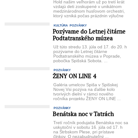
Hold našim veľhorám už po tretí krát
vzdajú deti zoskupené v unikátnom
medzinárodnom husľovom orchestri,
ktorý vzniká počas prázdnin výlučne
na ...
KULTÚRA
POZVÁNKY
Pozývame do Letnej čitárne
Podtatranského múzea
Už túto stredu 13. júla od 17. do 20. h
pozývame do Letnej čitárne
Podtatranského múzea v Poprade,
pobočka Spišská Sobota. ...
POZVÁNKY
ŽENY ON LINE 4
Galéria umelcov Spiša v Spišskej
Novej Vsi pozýva na ďalšie kolo
tvorivých dielní v rámci nového
ročníka projektu ŽENY ON LINE ...
POZVÁNKY
Benátska noc v Tatrách
Tretí ročník podujatia Benátska noc sa
uskutoční v sobotu 16. júla od 17. h
na Štrbskom Plese, pri prístave
člnkov. O nezabudnuteľný ...