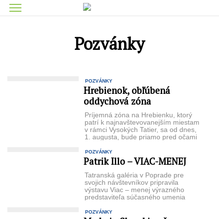
Pozvánky
POZVÁNKY
Hrebienok, obľúbená
oddychová zóna
Príjemná zóna na Hrebienku, ktorý
patrí k najnavštevovanejším miestam
v rámci Vysokých Tatier, sa od dnes,
1. augusta, bude priamo pred očami
...
POZVÁNKY
Patrik Illo – VIAC-MENEJ
Tatranská galéria v Poprade pre
svojich návštevníkov pripravila
výstavu Viac – menej výrazného
predstaviteľa súčasného umenia
a rešpektovaného sklárskeho
dizajnéra Patrika Illa. ...
POZVÁNKY