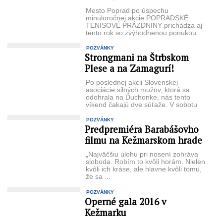
Mesto Poprad po úspechu
minuloročnej akcie POPRADSKÉ
TENISOVÉ PRÁZDNINY prichádza aj
tento rok so zvýhodnenou ponukou
pre popradskú mládež. Mestské ...
POZVÁNKY
Strongmani na Štrbskom
Plese a na Zamagurí!
Po poslednej akcii Slovenskej
asociácie silných mužov, ktorá sa
odohrala na Duchonke, nás tento
víkend čakajú dve súťaže. V sobotu
sa ...
POZVÁNKY
Predpremiéra Barabášovho
filmu na Kežmarskom hrade
„Najväčšiu úlohu pri nosení zohráva
sloboda. Robím to kvôli horám. Nielen
kvôli ich kráse, ale hlavne kvôli tomu,
že sa ...
POZVÁNKY
Operné gala 2016 v
Kežmarku