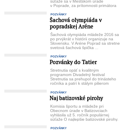
súťaže sa v Mestskom úrade
v Poprade, za prítomnosti primátora
mesta Jozefa Švagerka, ...
POZVÁNKY
Šachová olympiáda v
popradskej Aréne
Šachová olympiáda mládeže 2016 sa
po prvýkrát v histórii organizuje na
Slovensku. V Aréne Poprad sa stretne
svetová šachová špička ...
POZVÁNKY
Pozvánky do Tatier
Stretnutia opäť s kvalitným
programom Divadelný festival
Stretnutia sa prehupol do trinásteho
ročníka a patrí k stálym pilierom
dramaturgie Tatranského kultúrneho
...
POZVÁNKY
Naj batizovské pirohy
Komisia športu a mládeže pri
Obecnom úrade v Batizovciach
vyhlásila už 5. ročník populárnej
súťaže O najlepšie batizovské pirohy.
Súťaž sa uskutoční 16. ...
POZVÁNKY