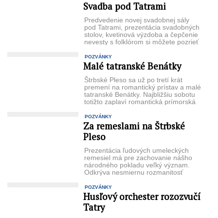
Svadba pod Tatrami
Predvedenie novej svadobnej sály
pod Tatrami, prezentácia svadobných
stolov, kvetinová výzdoba a čepčenie
nevesty s folklórom si môžete pozrieť
na výstave Svadba ...
POZVÁNKY
Malé tatranské Benátky
Štrbské Pleso sa už po tretí krát
premení na romantický prístav a malé
tatranské Benátky. Najbližšiu sobotu
totižto zaplaví romantická prímorská
...
POZVÁNKY
Za remeslami na Štrbské
Pleso
Prezentácia ľudových umeleckých
remesiel má pre zachovanie nášho
národného pokladu veľký význam.
Odkrýva nesmiernu rozmanitosť
a krásu slovenského ľudového
umenia, jedinečnosť, ...
POZVÁNKY
Husľový orchester rozozvučí
Tatry