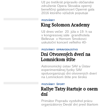
Už po tretíkrát pripravilo občianske
združenie Opera Slovakia operný
benefičný galakoncert Operné gala
2016 ktorého výťažok poputuje
neziskovej organizácii Svetielko ...
POZVÁNKY
King Solomon Academy
Už dnes večer 20. júla o 19. h sa
v kongresovej sále grandhotela
Bellevue v Hornom Smokovci
uskutoční koncert veľkého 40-
členného študentského ...
POZVÁNKY
SPRAVODAJSTVO
Dni Otvorených dverí na
Lomnickom štíte
Astronomický ústav SAV a Ústav
experimentálnej fyziky SAV
spoluorganizujú dni otvorených dverí
na Lomnickom štíte pre širokú
verejnosť v čase ...
POZVÁNKY
ŠPORT
Rallye Tatry štartuje o osem
dní
Primátor Popradu vyzdvihol prácu
organizátorov Deväť dní pred štartom