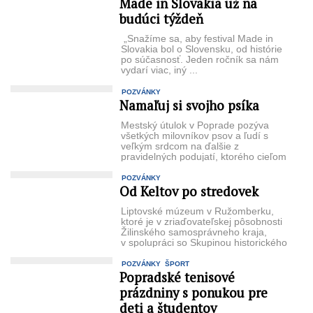
Made in Slovakia už na
budúci týždeň
„Snažíme sa, aby festival Made in
Slovakia bol o Slovensku, od histórie
po súčasnosť. Jeden ročník sa nám
vydarí viac, iný ...
POZVÁNKY
Namaľuj si svojho psíka
Mestský útulok v Poprade pozýva
všetkých milovníkov psov a ľudí s
veľkým srdcom na ďalšie z
pravidelných podujatí, ktorého cieľom
...
POZVÁNKY
Od Keltov po stredovek
Liptovské múzeum v Ružomberku,
ktoré je v zriaďovateľskej pôsobnosti
Žilinského samosprávneho kraja,
v spolupráci so Skupinou historického
šermu Svarog z Liptovského Mikuláša
organizuje v sobotu ...
POZVÁNKY
ŠPORT
Popradské tenisové
prázdniny s ponukou pre
deti a študentov