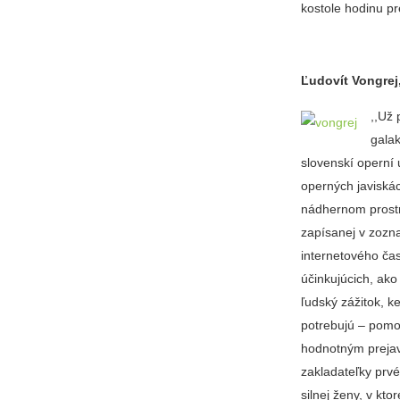
kostole hodinu p
Ľudovít Vongrej
,,Už
galak
slovenskí operní 
operných javiskác
nádhernom prostre
zapísanej v zozn
internetového ča
účinkujúcich, ako
ľudský zážitok, 
potrebujú – pomoc
hodnotným prejav
zakladateľky prv
silnej ženy, v k