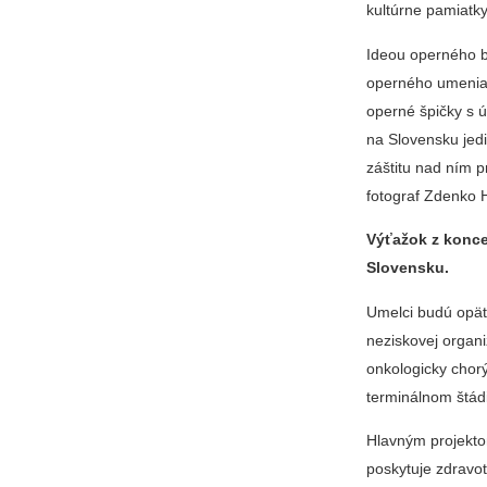
kultúrne pamiatky 
Ideou operného b
operného umenia 
operné špičky s ú
na Slovensku jedi
záštitu nad ním 
fotograf Zdenko 
Výťažok z konc
Slovensku.
Umelci budú opäť
neziskovej organ
onkologicky chor
terminálnom štádi
Hlavným projekto
poskytuje zdravo