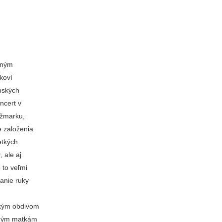
čným
koví
enských
ncert v
ežmarku,
e založenia
etkých
 ale aj
 to veľmi
danie ruky
ľkým obdivom
 iným matkám