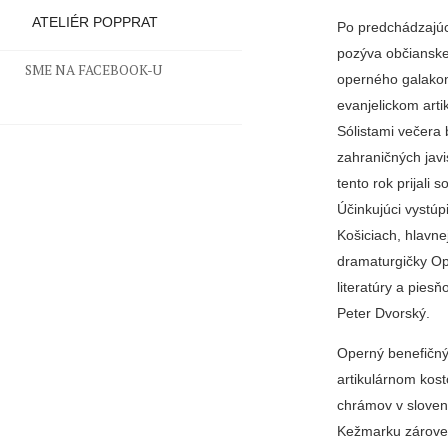
ATELIÉR POPPRAT
Po predchádzajúc
pozýva občianske
SME NA FACEBOOK-U
operného galakon
evanjelickom art
Sólistami večera 
zahraničných jav
tento rok prijali
Účinkujúci vystúp
Košiciach, hlavne
dramaturgičky Op
literatúry a pies
Peter Dvorský.
Operný benefičný
artikulárnom kos
chrámov v slove
Kežmarku zároveň