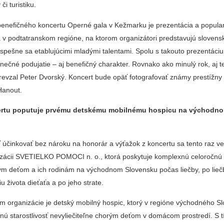
či turistiku.
enefičného koncertu Operné gala v Kežmarku je prezentácia a popular
v podtatranskom regióne, na ktorom organizátori predstavujú sloven
spešne sa etablujúcimi mladými talentami. Spolu s takouto prezentáciu
nečné podujatie – aj benefičný charakter. Rovnako ako minulý rok, aj t
prevzal Peter Dvorský. Koncert bude opäť fotografovať známy prestížny
Hanout.
ertu poputuje prvému detskému mobilnému hospicu na východn
 účinkovať bez nároku na honorár a výťažok z koncertu sa tento raz v
izácii SVETIELKO POMOCI n. o., ktorá poskytuje komplexnú celoročn
ým deťom a ich rodinám na východnom Slovensku počas liečby, po lieč
u života dieťaťa a po jeho strate.
m organizácie je detský mobilný hospic, ktorý v regióne východného S
tnú starostlivosť nevyliečiteľne chorým deťom v domácom prostredí. S