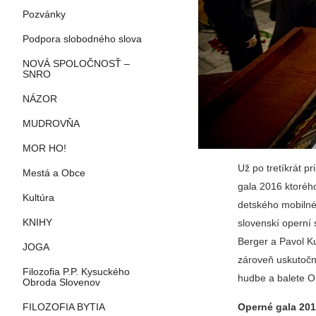
Pozvánky
Podpora slobodného slova
NOVÁ SPOLOČNOSŤ –
SNRO
NÁZOR
MUDROVŇA
MOR HO!
Už po tretíkrát p
Mestá a Obce
gala 2016 ktorého
Kultúra
detského mobilné
KNIHY
slovenskí operní
Berger a Pavol Ku
JOGA
zároveň uskutoční
Filozofia P.P. Kysuckého
hudbe a balete O
Obroda Slovenov
Operné gala 201
FILOZOFIA BYTIA