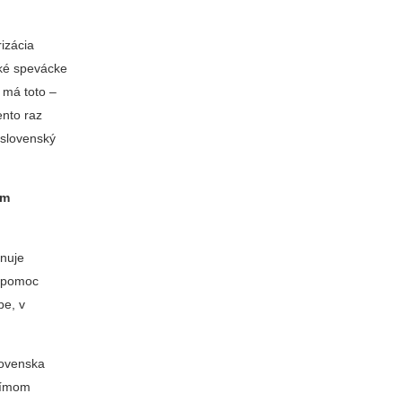
izácia
ské spevácke
 má toto –
ento raz
 slovenský
om
enuje
ú pomoc
be, v
lovenska
 tímom