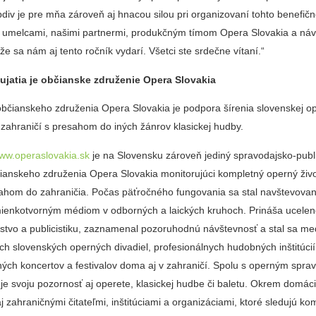
div je pre mňa zároveň aj hnacou silou pri organizovaní tohto benefič
s umelcami, našimi partnermi, produkčným tímom Opera Slovakia a náv
že sa nám aj tento ročník vydarí. Všetci ste srdečne vítaní.“
ujatia je občianske združenie Opera Slovakia
bčianskeho združenia Opera Slovakia je podpora šírenia slovenskej op
 zahraničí s presahom do iných žánrov klasickej hudby.
ww.operaslovakia.sk
je na Slovensku zároveň jediný spravodajsko-publi
čianskeho združenia Opera Slovakia monitorujúci kompletný operný živ
ahom do zahraničia. Počas päťročného fungovania sa stal navštevova
ienkotvorným médiom v odborných a laických kruhoch. Prináša ucele
stvo a publicistiku, zaznamenal pozoruhodnú návštevnosť a stal sa m
h slovenských operných divadiel, profesionálnych hudobných inštitúcií,
ných koncertov a festivalov doma aj v zahraničí. Spolu s operným spra
uje svoju pozornosť aj operete, klasickej hudbe či baletu. Okrem domáci
j zahraničnými čitateľmi, inštitúciami a organizáciami, ktoré sledujú ko