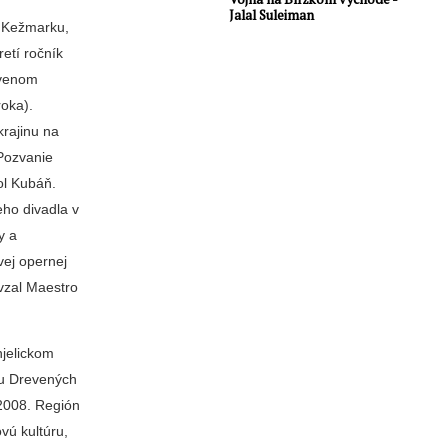
Jalal Suleiman
v Kežmarku,
etí ročník
evenom
oka).
krajinu na
 Pozvanie
ol Kubáň.
eho divadla v
y a
vej opernej
evzal Maestro
njelickom
ru Drevených
2008. Región
vú kultúru,