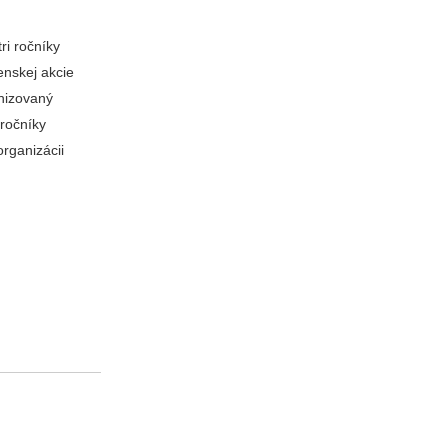
ri ročníky
enskej akcie
anizovaný
ročníky
rganizácii