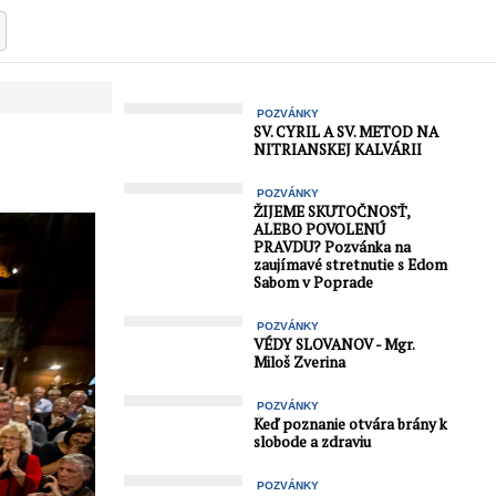
POZVÁNKY
SV. CYRIL A SV. METOD NA
NITRIANSKEJ KALVÁRII
POZVÁNKY
ŽIJEME SKUTOČNOSŤ,
ALEBO POVOLENÚ
PRAVDU? Pozvánka na
zaujímavé stretnutie s Edom
Sabom v Poprade
POZVÁNKY
VÉDY SLOVANOV - Mgr.
Miloš Zverina
POZVÁNKY
Keď poznanie otvára brány k
slobode a zdraviu
POZVÁNKY