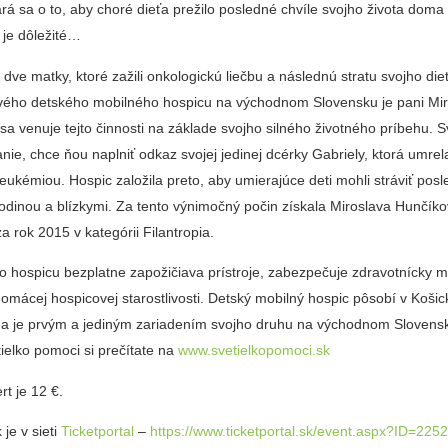
rá sa o to, aby choré dieťa prežilo posledné chvíle svojho života doma s
 je dôležité…
dve matky, ktoré zažili onkologickú liečbu a následnú stratu svojho die
vého detského mobilného hospicu na východnom Slovensku je pani Mi
sa venuje tejto činnosti na základe svojho silného životného príbehu. 
nie, chce ňou naplniť odkaz svojej jedinej dcérky Gabriely, ktorá umrel
leukémiou. Hospic založila preto, aby umierajúce deti mohli stráviť pos
odinou a blízkymi. Za tento výnimočný počin získala Miroslava Hunčík
za rok 2015 v kategórii Filantropia.
 hospicu bezplatne zapožičiava prístroje, zabezpečuje zdravotnícky ma
domácej hospicovej starostlivosti. Detský mobilný hospic pôsobí v Koši
 a je prvým a jediným zariadením svojho druhu na východnom Slovensk
tielko pomoci si prečítate na
www.svetielkopomoci.sk
t je 12 €.
je v sieti
Ticketportal
–
https://www.ticketportal.sk/event.aspx?ID=225