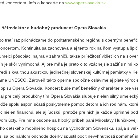
red koncertom. Info o koncerte na
www.operslovakia.sk
, šéfredaktor a hudobný producent Opera Slovakia
 po tretí raz prichádzame do podtatranského regiónu s operným benefi
oncertom. Kontinuita sa zachováva a aj tento rok na ňom vystúpia špič
umelci pôsobiaci najmä v zahraničí, takže príležitosť vidieť ich na slov
h je skôr výnimočná. Aj pre mňa je preto o to vzácnejšie zažiť s nimi ko
dí s kvalitnou akustikou jedinečnej slovenskej kultúrnej pamiatky v K
ame UNESCO. Zároveň takto operne spoločne oslávime aj piate výroči
sopisu Opera Slovakia. Koncert bude mať benefičný charakter a pre vš
 aj pre celý produkčný tím Opera Slovakia sľubuje nielen silný umelecký,
keďže spolu aspoň sčasti poskytneme pomoc deťom a ich rodinám, ktoré
 nielen finančnú, ale aj ľudskú, pretože pre nich je každé úprimné po
om úcty. Pre mňa osobne sa hlboký príbeh pani Miroslavy Hunčíkovej,
ého detského mobilného hospicu na východnom Slovensku, spája s ve
torej sa po náhlom odchode dcérky spustil pocit nevyhnutnosti pomáhať