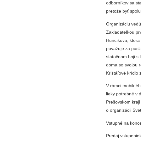
odborníkov sa sta
pretože byť spolu
Organizáciu vedú 
Zakladateľkou pr
Hunčíková, ktorá 
považuje za posla
statočnom boji s 
doma so svojou r
Krištáľové krídlo 
V rámci mobilného
lieky potrebné v 
Prešovskom kraji
o organizácii Sve
Vstupné na koncer
Predaj vstupeniek 