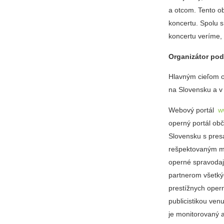
a otcom. Tento ob
koncertu. Spolu 
koncertu veríme, 
Organizátor pod
Hlavným cieľom o
na Slovensku a v
Webový portál
w
operný portál ob
Slovensku s pres
rešpektovaným m
operné spravodaj
partnerom všetkýc
prestížnych oper
publicistikou ven
je monitorovaný a