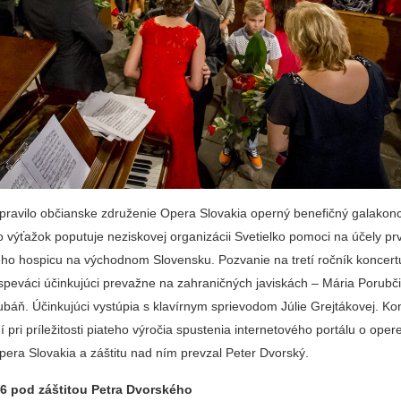
ripravilo občianske združenie Opera Slovakia operný benefičný galakon
 výťažok poputuje neziskovej organizácii Svetielko pomoci na účely p
ho hospicu na východnom Slovensku. Pozvanie na tretí ročník koncertu 
 speváci účinkujúci prevažne na zahraničných javiskách – Mária Porubč
báň. Účinkujúci vystúpia s klavírnym sprievodom Júlie Grejtákovej. Ko
 pri príležitosti piateho výročia spustenia internetového portálu o opere
pera Slovakia a záštitu nad ním prevzal Peter Dvorský.
6 pod záštitou Petra Dvorského