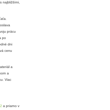
 najbližšími,
ťaťa.
roslava
Svoju prácu
a po
ledné dni
ová cenu
teriál a
ckom a
u. Viac
22
a priamo v