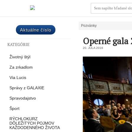
Pozvánky
Aktuálne číslo
Operné gala
KATEGÓRIE
20. JÚLA 2016
Životný štýl
Za zrkadlom
Via Lucis
Správy z GALAXIE
Spravodajstvo
Šport
RÝCHLOKURZ
DÔLEŽITÝCH POJMOV
KAŽDODENNÉHO ŽIVOTA