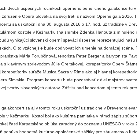
ich dvoch úspešných ročníkoch operného benefičného galakoncertu 
 združenie Opera Slovakia na svoj tretí s názvom Operné gala 2016. Tr
certu sa uskutoční dňa 30. augusta 2016 o 17. hod. už tradične v Dr
ikulárnom kostole v Kežmarku (na snímke Zdenka Hanouta z minulého r
budú vynikajúci slovenskí operní speváci úspešne reprezentujúci našu 
iskách. O to vzácnejšie bude obdivovať ich umenie na domácej scéne.
 sopranistka Mária Porubčinová, tenorista Peter Berger a barytonista Pav
ia s klavírnym sprievodom Júlie Grejtákovej, korepetítorky Opery Štátn
j korepetítorky súťaže Musica Sacra v Ríme ako aj hlavnej korepetítork
era Slovakia. Program koncertu bude pozostávať z diel majstrov sveto
ňovej tvorby slovenských autorov. Záštitu nad koncertom aj tento rok pr
 galakoncert sa aj v tomto roku uskutoční už tradične v Drevenom eva
tole v Kežmarku. Kostol bol ako kultúrna pamiatka v rámci zápisu súbo
nskej časti Karpatského oblúka zaradený do zoznamu UNESCO v roku 
 ponúka hodnotné kultúrno-spoločenské zážitky pre záujemcov o ľudo