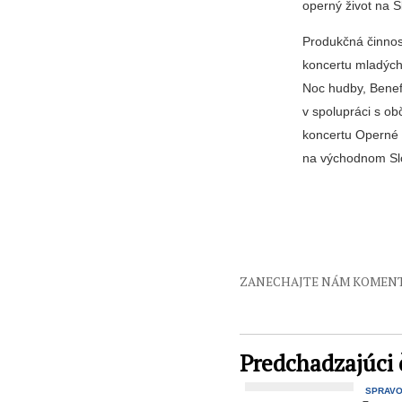
operný život na 
Produkčná činnosť
koncertu mladých
Noc hudby, Benef
v spolupráci s o
koncertu Operné 
na východnom Slo
ZANECHAJTE NÁM KOMEN
Predchadzajúci 
SPRAV