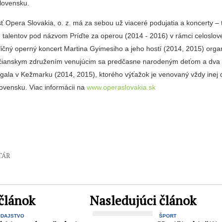
Slovensku.
 Opera Slovakia, o. z. má za sebou už viaceré podujatia a koncerty – t
 talentov pod názvom Príďte za operou (2014 ‑ 2016) v rámci celoslov
ičný operný koncert Martina Gyimesiho a jeho hostí (2014, 2015) org
bčianskym združením venujúcim sa predčasne narodeným deťom a dva 
gala v Kežmarku (2014, 2015), ktorého výťažok je venovaný vždy inej o
vensku. Viac informácii na
www.operaslovakia.sk
TÁR
článok
Nasledujúci článok
ODAJSTVO
ŠPORT