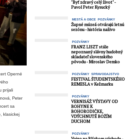
"Byť zdravý celý život" -
Pavol Peter Kysucký
MESTÁ A OBCE
POZVÁNKY
Župné múzeá otvárajú letnú
sezónu - história naživo
POZVÁNKY
FRANZ LISZT stále
nepoznaný slávny hudobný
skladateľ slovenského
pôvodu - Miroslav Demko
cert Operné
POZVÁNKY
SPRAVODAJSTVO
FESTIVAL ŠTUDENTSKÉHO
rvého
REMESLA v Kežmarku
prijali
POZVÁNKY
inová, Peter
VERNISÁŽ VÝSTAVY OD
BOHYNE K
ncert sa
BOHORODIČKE,
, klasickej
VDÝCHNUTÉ BOŽÍM
DUCHOM
POZVÁNKY
Vojna na Blízkom východe -