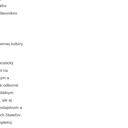
ného
števníkmi
ernej kultúry
cistický
ot na
ným a
né odborné
ediálnym
 ale aj
vodajstvom a
ch čitateľov
mpletný