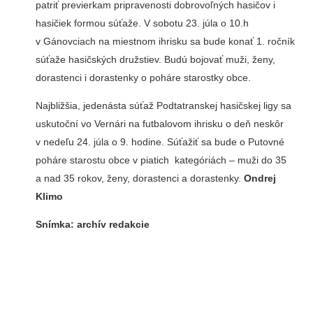
patriť previerkam pripravenosti dobrovoľných hasičov i
hasičiek formou súťaže. V sobotu 23. júla o 10.h
v Gánovciach na miestnom ihrisku sa bude konať 1. ročník
súťaže hasičských družstiev. Budú bojovať muži, ženy,
dorastenci i dorastenky o poháre starostky obce.
Najbližšia, jedenásta súťaž Podtatranskej hasičskej ligy sa
uskutoční vo Vernári na futbalovom ihrisku o deň neskôr
v nedeľu 24. júla o 9. hodine. Súťažiť sa bude o Putovné
poháre starostu obce v piatich kategóriách – muži do 35
a nad 35 rokov, ženy, dorastenci a dorastenky.
Ondrej
Klimo
Snímka: archív redakcie