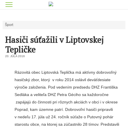
Šport
Hasiči súťažili v Liptovskej
Tepličke
20. JÚLA 2016
Rázovitá obec Liptovská Teplička má aktívny dobrovoľný
hasičský zbor, ktorý v roku 2014 oslávil deväťdesiate
výročie založenia. Pod vedením predsedu DHZ Františka
Sedláka a veliteľa DHZ Petra Géciho sa každoročne
zapájajú do činnosti pri rôznych akciách v obci i v okrese
Poprad, kam územne patrí. Dobrovoľní hasiči pripravili
v nedeľu 17. júla už 24. ročník súťaže o Putovný pohár
starostu obce, na ktorej sa zúčastnilo 28 tímov. Predstavili