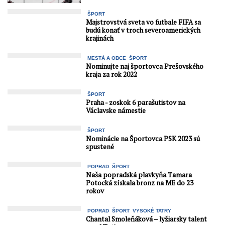
ŠPORT
Majstrovstvá sveta vo futbale FIFA sa
budú konať v troch severoamerických
krajinách
MESTÁ A OBCE
ŠPORT
Nominujte naj športovca Prešovského
kraja za rok 2022
ŠPORT
Praha - zoskok 6 parašutistov na
Václavske námestie
ŠPORT
Nominácie na Športovca PSK 2023 sú
spustené
POPRAD
ŠPORT
Naša popradská plavkyňa Tamara
Potocká získala bronz na ME do 23
rokov
POPRAD
ŠPORT
VYSOKÉ TATRY
Chantal Smoleňáková – lyžiarsky talent