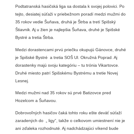
Podtatranská hasičská liga sa dostala k svojej polovici. Po
tejto, desiatej súťaži v priebežnom poradí medzi mužmi do
35 rokov vedie Šuňava, druhá je Štrba a tretí Spišský
Štiavnik. Aj u žien je najlepšia Šuňava, druhé je Spišské
Bystré a tretia Štrba.
Medzi dorastencami prvú priečku okupujú Gánovce, druhé
je Spišské Bystré a tretia SOŠ Ul. Okružná Poprad. Aj
dorastenky majú svoju kategóriu – tu trónia Vikartovce.
Druhé miesto patrí Spišskému Bystrému a tretie Novej
Lesnej.
Medzi mužmi nad 35 rokov sú prvé Batizovce pred
Hozelcom a Šuňavou.
Dobrovoľných hasičov čaká tohto roku ešte deväť súťaží
zaradených do „ ligy“, takže o celkovom umiestnení nie je
ani zďaleka rozhodnuté. Aj nadchádzajúci víkend bude