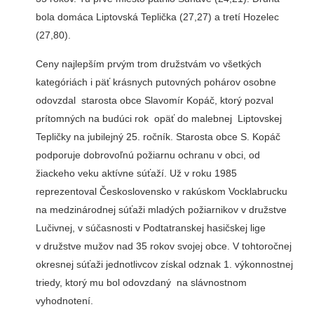
bola domáca Liptovská Teplička (27,27) a tretí Hozelec
(27,80).
Ceny najlepším prvým trom družstvám vo všetkých
kategóriách i päť krásnych putovných pohárov osobne
odovzdal starosta obce Slavomír Kopáč, ktorý pozval
prítomných na budúci rok opäť do malebnej Liptovskej
Tepličky na jubilejný 25. ročník. Starosta obce S. Kopáč
podporuje dobrovoľnú požiarnu ochranu v obci, od
žiackeho veku aktívne súťaží. Už v roku 1985
reprezentoval Československo v rakúskom Vocklabrucku
na medzinárodnej súťaži mladých požiarnikov v družstve
Lučivnej, v súčasnosti v Podtatranskej hasičskej lige
v družstve mužov nad 35 rokov svojej obce. V tohtoročnej
okresnej súťaži jednotlivcov získal odznak 1. výkonnostnej
triedy, ktorý mu bol odovzdaný na slávnostnom
vyhodnotení.