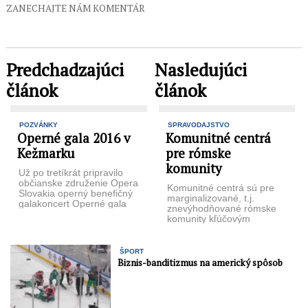
ZANECHAJTE NÁM KOMENTÁR
Predchadzajúci
Nasledujúci
článok
článok
POZVÁNKY
SPRAVODAJSTVO
Operné gala 2016 v
Komunitné centrá
Kežmarku
pre rómske
komunity
Už po tretíkrát pripravilo
občianske združenie Opera
Komunitné centrá sú pre
Slovakia operný benefičný
marginalizované, t.j.
galakoncert Operné gala
znevýhodňované rómske
2016 ktorého výťažok
komunity kľúčovým
poputuje neziskovej
miestom pre ich
organizácii Svetielko ...
začleňovanie do
spoločnosti
ŠPORT
prostredníctvom riešenia
Biznis-banditizmus na americký spôsob
každodenných problémov
...