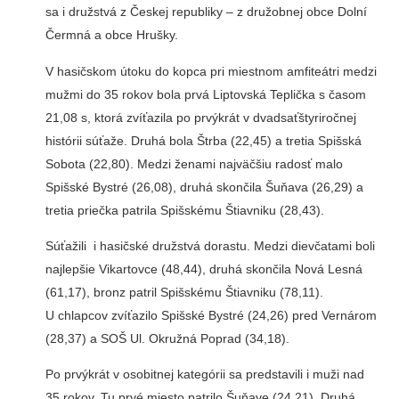
sa i družstvá z Českej republiky – z družobnej obce Dolní
Čermná a obce Hrušky.
V hasičskom útoku do kopca pri miestnom amfiteátri medzi
mužmi do 35 rokov bola prvá Liptovská Teplička s časom
21,08 s, ktorá zvíťazila po prvýkrát v dvadsaťštyriročnej
histórii súťaže. Druhá bola Štrba (22,45) a tretia Spišská
Sobota (22,80). Medzi ženami najväčšiu radosť malo
Spišské Bystré (26,08), druhá skončila Šuňava (26,29) a
tretia priečka patrila Spišskému Štiavniku (28,43).
Súťažili i hasičské družstvá dorastu. Medzi dievčatami boli
najlepšie Vikartovce (48,44), druhá skončila Nová Lesná
(61,17), bronz patril Spišskému Štiavniku (78,11).
U chlapcov zvíťazilo Spišské Bystré (24,26) pred Vernárom
(28,37) a SOŠ Ul. Okružná Poprad (34,18).
Po prvýkrát v osobitnej kategórii sa predstavili i muži nad
35 rokov. Tu prvé miesto patrilo Šuňave (24,21). Druhá