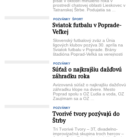
písať v októbri minulého roka v
prostredí chatovej oblasti Lieskovec v
Tatranskej Štrbe. Podujatia sa ...
POZVÁNKY
ŠPORT
Sviatok futbalu v Poprade-
Veľkej
Slovenský futbalový zväz a Únia
ligových klubov pozýva 30. apríla na
Sviatok futbalu v Poprade. Brány
štadióna Poprad-Veľká sa verejnosti
...
POZVÁNKY
Súťaž o najkrajšiu dažďovú
záhradku roka
Avizovaná súťaž o najkrajšiu dažďovú
záhradku klope na dvere. Mesto
Poprad spolu s OZ Ľudia a voda, OZ
Zaujímam sa a OZ ...
POZVÁNKY
Tvorivé tvory pozývajú do
Štrby
Tri Tvorivé Tvory – 3T, divadelno-
improvizačná skupina troch hercov –