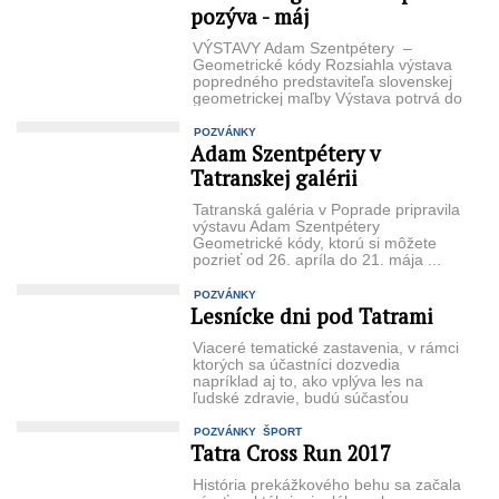
pozýva - máj
VÝSTAVY Adam Szentpétery –
Geometrické kódy Rozsiahla výstava
popredného predstaviteľa slovenskej
geometrickej maľby Výstava potrvá do
21. mája 2017 Igor ...
POZVÁNKY
Adam Szentpétery v
Tatranskej galérii
Tatranská galéria v Poprade pripravila
výstavu Adam Szentpétery
Geometrické kódy, ktorú si môžete
pozrieť od 26. apríla do 21. mája ...
POZVÁNKY
Lesnícke dni pod Tatrami
Viaceré tematické zastavenia, v rámci
ktorých sa účastníci dozvedia
napríklad aj to, ako vplýva les na
ľudské zdravie, budú súčasťou
tohtoročných ...
POZVÁNKY
ŠPORT
Tatra Cross Run 2017
História prekážkového behu sa začala