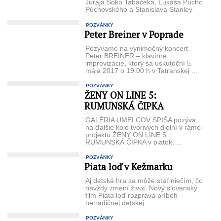
Juraja Šoko Tabačeka, Lukáša Pucho
Púchovského a Stanislava Stanley
Stačka sa ...
POZVÁNKY
Peter Breiner v Poprade
Pozývame na výnimočný koncert
Peter BREINER – klavírne
improvizácie, ktorý sa uskutoční 5.
mája 2017 o 19.00 h v Tatranskej ...
POZVÁNKY
ŽENY ON LINE 5:
RUMUNSKÁ ČIPKA
GALÉRIA UMELCOV SPIŠA pozýva
na ďalšie kolo tvorivých dielní v rámci
projektu ŽENY ON LINE 5:
RUMUNSKÁ ČIPKA v piatok, ...
POZVÁNKY
Piata loď v Kežmarku
Aj detská hra sa môže stať niečím, čo
navždy zmení život. Nový slovenský
film Piata loď rozpráva príbeh
netradičnej detskej ...
POZVÁNKY