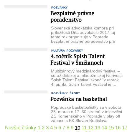
...
POZVÁNKY
Bezplatné právne
poradenstvo
Slovenská advokátska komora pri
príležitosti Dňa advokácie 2017, aj
tento rok organizuje v Poprade
bezplatné právne poradenstvo pre
občanov. V stredu 26. ...
KULTÚRA
POZVÁNKY
4. ročník Spish Talent
Festival v Smižanoch
Multižánrový medzinárodný festival –
súťaž detskej a mládežníckej tvorivosti
Spish Talent Festival skončí v utorok
4. apríla. Spish Talent Festival je ...
POZVÁNKY
ŠPORT
Pozvánka na basketbal
Popradské basketbalistky sa v sobotu
25. marca o 17. 30 stretnú v telocvični
ZŠ Komenského v Poprade v play off
zápase s BK Slovan Bratislava.
Srdečne ...
Novšie články
1
2
3
4
5
6
7
8
9
11
12
13
14
15
16
17
10