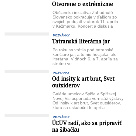
Otvorene o extrémizme
Občianska iniciatíva Zabudnuté
Slovensko pokračuje v ďalšom zo
svojich podujatí v utorok 11. apríla
v Kežmarku. Koncert a diskusia
s názvom „Otvorene o extrémizme“
bude od ...
POZVÁNKY
Tatranská literárna jar
Po roku sa vrátila pod tatranské
končiare jar, a to nie hocijaká, ale
literárna. V dňoch 6. a 7. apríla sa
stretne vo ...
POZVÁNKY
Od insity k art brut, Svet
outsiderov
Galéria umelcov Spiša v Spišskej
Novej Vsi usporiada vernisáž výstavy
Od insity k art brut, Svet outsiderov,
ktorá sa uskutoční 5. apríla ...
POZVÁNKY
ÚĽUV radí, ako sa pripraviť
na šibačku