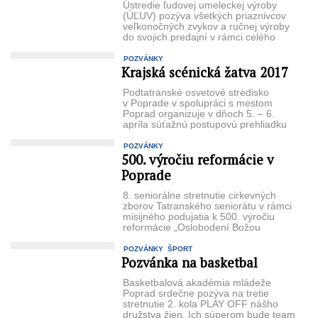
Ústredie ľudovej umeleckej výroby
(ÚĽUV) pozýva všetkých priaznivcov
veľkonočných zvykov a ručnej výroby
do svojich predajní v rámci celého
Slovenska. ...
POZVÁNKY
Krajská scénická žatva 2017
Podtatranské osvetové stredisko
v Poprade v spolupráci s mestom
Poprad organizuje v dňoch 5. – 6.
apríla súťažnú postupovú prehliadku
amatérskych divadelných súborov
Prešovského ...
POZVÁNKY
500. výročiu reformácie v
Poprade
8. seniorálne stretnutie cirkevných
zborov Tatranského seniorátu v rámci
misijného podujatia k 500. výročiu
reformácie „Oslobodení Božou
milosťou“ sa uskutoční ...
POZVÁNKY
ŠPORT
Pozvánka na basketbal
Basketbalová akadémia mládeže
Poprad srdečne pozýva na tretie
stretnutie 2. kola PLAY OFF nášho
družstva žien. Ich súperom bude team