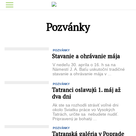
Pozvánky
POZVÁNKY
Stavanie a ohrávanie mája
V nedeľu 30. apríla o 16. h sa na
Námestí J. A. Baťu uskutoční tradičné
stavanie a ohrávanie mája v ...
POZVÁNKY
Tatranci oslavujú 1. máj až
dva dni
Ak ste sa rozhodli stráviť voľné dni
okolo Sviatku práce vo Vysokých
Tatrách, určite sa nebudete nudiť.
Pripravený je bohatý ...
POZVÁNKY
Tatranská galéria v Poprade