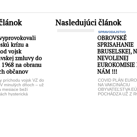
článok
Nasledujúci článok
SPRAVODAJSTVO
vyprovokovali
OBROVSKÉ
skú krízu a
SPRISAHANIE
od vojsk
BRUSELSKEJ, 
avskej zmluvy do
NEVOLENEJ
 1968 na obranu
EUROKOMISIE 
ich občanov
NÁM !!!
 príchodu vojsk VZ do
COVID PLÁN EURO
V minulých dňoch – už
NA VAKCINÁCIU
a mesiace beží
OBYVATEĽSTVA E
ách hysterická
POCHÁDZA UŽ Z R
stná kampaň o príchode
A BOL PREZRADEN
SCENÁR A RÉŽIA JE 