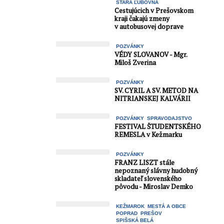
STARÁ ĽUBOVŇA
Cestujúcich v Prešovskom
kraji čakajú zmeny
v autobusovej doprave
POZVÁNKY
VÉDY SLOVANOV - Mgr.
Miloš Zverina
POZVÁNKY
SV. CYRIL A SV. METOD NA
NITRIANSKEJ KALVÁRII
POZVÁNKY
SPRAVODAJSTVO
FESTIVAL ŠTUDENTSKÉHO
REMESLA v Kežmarku
POZVÁNKY
FRANZ LISZT stále
nepoznaný slávny hudobný
skladateľ slovenského
pôvodu - Miroslav Demko
KEŽMAROK
MESTÁ A OBCE
POPRAD
PREŠOV
SPIŠSKÁ BELÁ