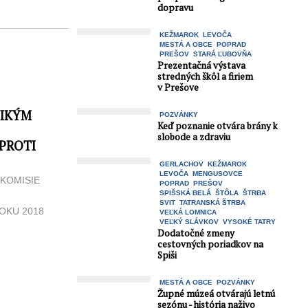
dopravu
KEŽMAROK
LEVOČA
MESTÁ A OBCE
POPRAD
PREŠOV
STARÁ ĽUBOVŇA
Prezentačná výstava
stredných škôl a firiem
v Prešove
NIKÝM
POZVÁNKY
Keď poznanie otvára brány k
slobode a zdraviu
PROTI
GERLACHOV
KEŽMAROK
LEVOČA
MENGUSOVCE
KOMISIE
POPRAD
PREŠOV
SPIŠSKÁ BELÁ
ŠTÔLA
ŠTRBA
Ú
SVIT
TATRANSKÁ ŠTRBA
OKU 2018
VEĽKÁ LOMNICA
Ý –
VEĽKÝ SLÁVKOV
VYSOKÉ TATRY
Dodatočné zmeny
...
cestovných poriadkov na
Spiši
MESTÁ A OBCE
POZVÁNKY
Župné múzeá otvárajú letnú
sezónu - história naživo