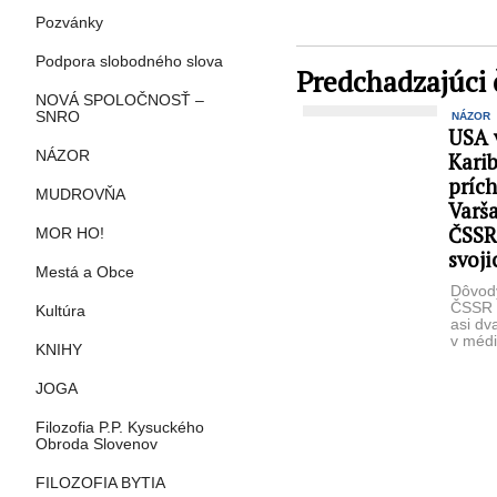
Pozvánky
Podpora slobodného slova
Predchadzajúci 
NOVÁ SPOLOČNOSŤ –
SNRO
NÁZOR
USA 
NÁZOR
Karib
prích
MUDROVŇA
Varš
ČSSR
MOR HO!
svoj
Mestá a Obce
Dôvody
ČSSR 
Kultúra
asi dv
v médi
KNIHY
nenávi
...
JOGA
Filozofia P.P. Kysuckého
Obroda Slovenov
FILOZOFIA BYTIA