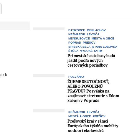
BATIZOVCE
GERLACHOV
KEŽMAROK
LEVOČA
MENGUSOVCE
MESTÁ A OBCE
POPRAD
PREŠOV
SPIŠSKÁ BELÁ
STARÁ ĽUBOVŇA
ŠTÔLA
VYSOKÉ TATRY
Prímestské autobusy budú
jazdiť podľa nových
cestovných poriadkov
cie k
POZVÁNKY
ŽIJEME SKUTOČNOSŤ,
ALEBO POVOLENÚ
PRAVDU? Pozvánka na
zaujímavé stretnutie s Edom
Sabom v Poprade
KEŽMAROK
LEVOČA
MESTÁ A OBCE
PREŠOV
Prešovský kraj v rámci
Európskeho týždňa mobility
podporí ekologickú