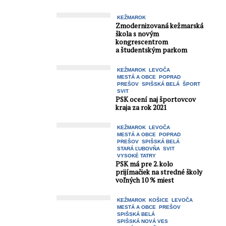
KEŽMAROK
Zmodernizovaná kežmarská
škola s novým
kongrescentrom
a študentským parkom
KEŽMAROK
LEVOČA
MESTÁ A OBCE
POPRAD
PREŠOV
SPIŠSKÁ BELÁ
ŠPORT
SVIT
PSK ocení naj športovcov
kraja za rok 2021
KEŽMAROK
LEVOČA
MESTÁ A OBCE
POPRAD
PREŠOV
SPIŠSKÁ BELÁ
STARÁ ĽUBOVŇA
SVIT
VYSOKÉ TATRY
PSK má pre 2. kolo
prijímačiek na stredné školy
voľných 10 % miest
KEŽMAROK
KOŠICE
LEVOČA
MESTÁ A OBCE
PREŠOV
SPIŠSKÁ BELÁ
SPIŠSKÁ NOVÁ VES