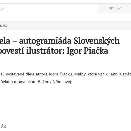
ánky
jela – autogramiáda Slovenských
ovestí ilustrátor: Igor Piačka
 sú vystavené diela autora Igora Piačku. Maľby, ktoré vznikli ako ilustrá
rávkam a povestiam Boženy Němcovej.
TÁR