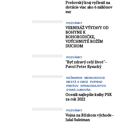
Prešovský kraj vyčlenil na
dotácie viac ako 6 miliónov
eur
POZVÁNKY
VERNISÁŽ VÝSTAVY OD
BOHYNE K
BOHORODIČKE,
VDÝCHNUTÉ BOŽÍM
DUCHOM
POZVÁNKY
"Byť zdravý celý život" -
Pavol Peter Kysucký
KEŽMAROK
MENGUSOVCE
MESTÁ A OBCE
POPRAD
PREŠOV
SPRAVODAJSTVO
STARÁ ĽUBOVŇA
Ocenili najlepšie knihy PSK
za rok 2022
POZVÁNKY
Vojna na Blízkom východe -
Jalal Suleiman