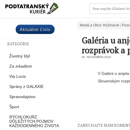
Mestá a Obce
Kežmarok
Pozv
Aktuálne číslo
Galéria u an
KATEGÓRIE
rozprávok a p
Životný štýl
30. NOVEMBRA 2020
Za zrkadlom
V Galérii u anjela
Via Lucis
Slovenským rozp
Správy z GALAXIE
Spravodajstvo
Šport
RÝCHLOKURZ
DÔLEŽITÝCH POJMOV
ZANECHAJTE NÁM KOMEN
KAŽDODENNÉHO ŽIVOTA