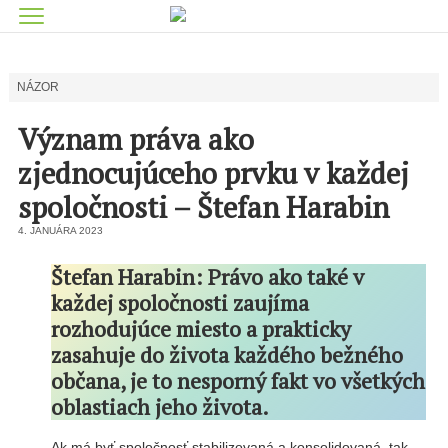
NÁZOR
Význam práva ako
zjednocujúceho prvku v každej
spoločnosti – Štefan Harabin
4. JANUÁRA 2023
Štefan Harabin: Právo ako také v
každej spoločnosti zaujíma
rozhodujúce miesto a prakticky
zasahuje do života každého bežného
občana, je to nesporný fakt vo všetkých
oblastiach jeho života.
Ak má byť spoločnosť stabilizovaná a konsolidovaná, tak