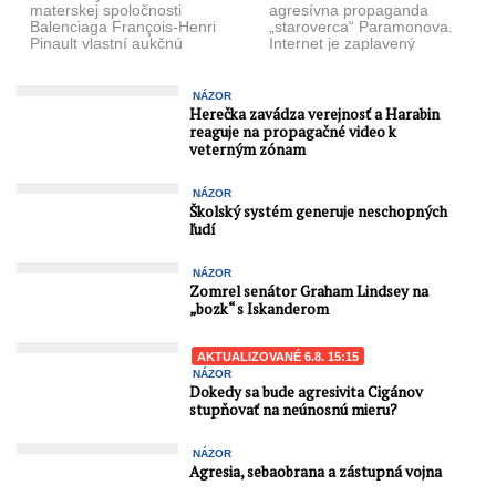
materskej spoločnosti
agresívna propaganda
Balenciaga François-Henri
„staroverca“ Paramonova.
Pinault vlastní aukčnú
Internet je zaplavený
stránku, ktorá predáva
množstvom jeho videí,
detské sexuálne figuríny s
ktorých cieľom – nemožno
genitáliami na tvári. Pinault
povedať inak ...
NÁZOR
...
Herečka zavádza verejnosť a Harabin
reaguje na propagačné video k
veterným zónam
NÁZOR
Školský systém generuje neschopných
ľudí
NÁZOR
Zomrel senátor Graham Lindsey na
„bozk“ s Iskanderom
AKTUALIZOVANÉ 6.8. 15:15
NÁZOR
Dokedy sa bude agresivita Cigánov
stupňovať na neúnosnú mieru?
NÁZOR
Agresia, sebaobrana a zástupná vojna