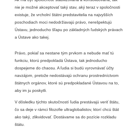
nie je možné akceptovať taký stav, aký teraz v spoločnosti
existuje, že vrcholní štátni predstavitelia na najvyšších
poschodiach moci nedodržiavajú právo, nerešpektujú
Ústavu, jednoducho šľapu po základných ľudských právach
a Ústave ako takej.
Právo, pokiaľ sa nestane tým prvkom a nebude mať tú
funkciu, ktorú predpokladá Ústava, tak jednoducho
dospejeme do chaosu. A ľudia si budú vyrovnávať účty
navzájom, pretože nedostávajú ochranu prostredníctvom
štátnych orgánov, ktoré sú predpokladané Ústavou na to,
aby im ju poskytli.
V dôsledku týchto skutočností ľudia prestávajú veriť štátu,
čo sa deje v rámci filozofie ultraglobalistov, ktorí chcú štát
ako taký, zlikvidovať. Dostávame sa do pozície rozkladu
štátu.