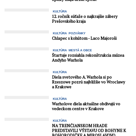
KULTÚRA
12. ročník súťaže o najkrajšie zábery
Prešovského kraja
KULTÚRA
POZVÁNKY
Chlapec s kohútom - Laco Majoroši
KULTÚRA
MESTÁ A OBCE
Štartuje rozsiahla rekonštrukcia múzea
Andyho Warhola
KULTÚRA
Diela svetového A. Warhola si po
Rzeszowe pozrú najbližšie vo Wroclawy
a Krakowe
KULTÚRA
Warholove diela aktuálne obdivujú vo
vedeckom centre v Krakove
KULTÚRA
NA TRENČIANSKOM HRADE
PREDSTAVILI VÝSTAVU OD BOHYNE K
BOHORODIČKE A MIROSLAVOVO