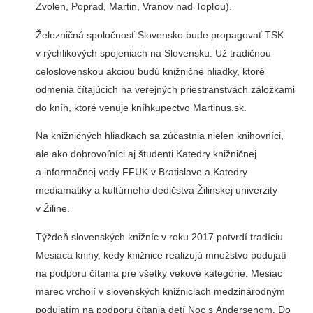
Zvolen, Poprad, Martin, Vranov nad Topľou).
Železničná spoločnosť Slovensko bude propagovať TSK
v rýchlikových spojeniach na Slovensku. Už tradičnou
celoslovenskou akciou budú knižničné hliadky, ktoré
odmenia čítajúcich na verejných priestranstvách záložkami
do kníh, ktoré venuje kníhkupectvo Martinus.sk.
Na knižničných hliadkach sa zúčastnia nielen knihovníci,
ale ako dobrovoľníci aj študenti Katedry knižničnej
a informačnej vedy FFUK v Bratislave a Katedry
mediamatiky a kultúrneho dedičstva Žilinskej univerzity
v Žiline.
Týždeň slovenských knižníc v roku 2017 potvrdí tradíciu
Mesiaca knihy, kedy knižnice realizujú množstvo podujatí
na podporu čítania pre všetky vekové kategórie. Mesiac
marec vrcholí v slovenských knižniciach medzinárodným
podujatím na podporu čítania detí Noc s Andersenom. Do