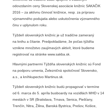
odovzdaním ceny Slovenskej asociácie knižníc SAKAČIK
2016 – za aktívnu činnosť knižnice, resp. za prípravu
významného podujatia alebo uskutočnenia významného
činu v uplynulom roku.
Týždeň slovenských knižníc je už tradične zameraný
na knihu a čítanie. Predpokladáme, že počas týždňa
vznikne množstvo zaujímavých aktivít, ktoré budeme
registrovať na stránke www.sakba.sk.
Hlavnými partnermi Týždňa slovenských knižníc sú Fond
na podporu umenia, Železničná spoločnosť Slovensko,
a.s., a kníhkupectvo Martinus.sk.
Týždeň slovenských knižníc budú propagovať v termíne
od 6. marca do 5. apríla busboardy na vozidlách MHD v 14
mestách v SR (Bratislava, Trnava, Senica, Piešťany,
Trenčín, Nitra, Žilina, Banská Bystrica, Prešov, Košice,