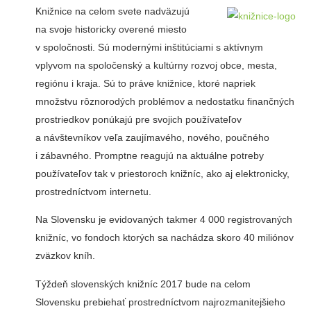
Knižnice na celom svete nadväzujú
na svoje historicky overené miesto
v spoločnosti. Sú modernými inštitúciami s aktívnym
vplyvom na spoločenský a kultúrny rozvoj obce, mesta,
regiónu i kraja. Sú to práve knižnice, ktoré napriek
množstvu rôznorodých problémov a nedostatku finančných
prostriedkov ponúkajú pre svojich používateľov
a návštevníkov veľa zaujímavého, nového, poučného
i zábavného. Promptne reagujú na aktuálne potreby
používateľov tak v priestoroch knižníc, ako aj elektronicky,
prostredníctvom internetu.
Na Slovensku je evidovaných takmer 4 000 registrovaných
knižníc, vo fondoch ktorých sa nachádza skoro 40 miliónov
zväzkov kníh.
Týždeň slovenských knižníc 2017 bude na celom
Slovensku prebiehať prostredníctvom najrozmanitejšieho