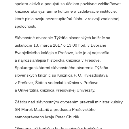
spektra aktivít a podujatí za účelom pozitívne zviditeľňovať
knižnice ako významné kultúrne a vzdelávacie inštitúcie,
ktoré plnia svoju nezastupiteľnú úlohu v rozvoji znalostnej
spoločnosti.
Slávnostné otvorenie Týždňa slovenských knižníc sa
uskutoční 13. marca 2017 o 13.00 hod. v Dvorane
Evanjelického kolégia v Prešove, kde je aj najstaršia
a najrozsiahlejšia historická knižnica v Prešove.
Spoluorganizátormi slávnostného otvorenia Týždňa
slovenských knižníc sú Knižnica P. O. Hviezdoslava
v Prešove, Štátna vedecká knižnica v Prešove
a Univerzitná knižnica Prešovskej Univerzity.
Záštitu nad slávnostným otvorením prevzali minister kultúry
SR Marek Maďarič a predseda Prešovského
samosprávneho kraja Peter Chudík.
Otvorenie už tradične bude spojené s tradičným