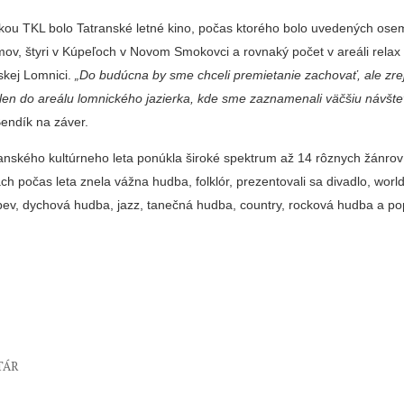
kou TKL bolo Tatranské letné kino, po­čas ktorého bolo uvedených ose
mov, štyri v Kúpeľoch v Novom Smokovci a rovnaký počet v areáli relax
skej Lomnici.
„Do bu­dúcna by sme chceli premie­tanie zachovať, ale zr
len do areálu lomnického jazierka, kde sme zaznamenali väčšiu návštev
Bendík na záver.
anské­ho kultúrneho leta ponúkla široké spektrum až 14 rôz­nych žánro
ách počas leta znela vážna hudba, folklór, prezentovali sa divadlo, world
pev, dychová hudba, jazz, tanečná hudba, country, roc­ková hudba a p
TÁR