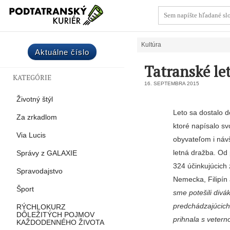
Kultúra
Aktuálne číslo
Tatranské le
KATEGÓRIE
16. SEPTEMBRA 2015
Životný štýl
Leto sa dostalo d
Za zrkadlom
ktoré na­písalo s
Via Lucis
obyvateľom i náv
letná dražba. Od 
Správy z GALAXIE
324 účinkujúcich 
Spravodajstvo
Nemecka, Filipín
Šport
sme potešili divák
predchádzajúcich 
RÝCHLOKURZ
DÔLEŽITÝCH POJMOV
prihnala s ve­ter
KAŽDODENNÉHO ŽIVOTA