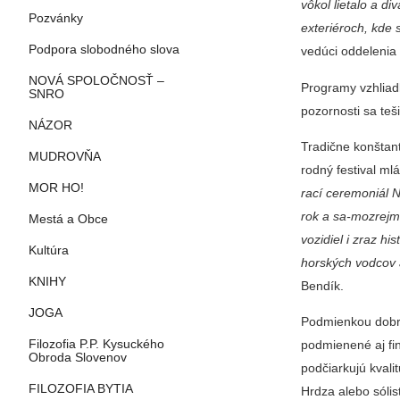
vôkol lietalo a di
Pozvánky
exteriéroch, kde
Podpora slobodného slova
vedú­ci oddelenia
NOVÁ SPOLOČNOSŤ –
Programy vzhliadl
SNRO
pozornosti sa te
NÁZOR
Tradične konštant
MUDROVŇA
rodný festival ml
MOR HO!
rací ceremoniál 
rok a sa-mozrejme
Mestá a Obce
vozidiel i zraz h
Kultúra
horských vodcov a
KNIHY
Bendík.
JOGA
Podmienkou dobrej
Filozofia P.P. Kysuckého
podmiene­né aj fi
Obroda Slovenov
podčiarkujú kvali
FILOZOFIA BYTIA
Hrdza alebo só­l