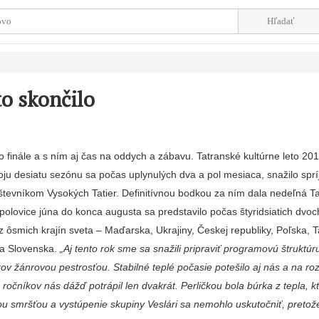
to skončilo
o finále a s ním aj čas na oddych a zábavu. Tatranské kultúrne leto 20
voju desiatu sezónu sa počas uplynulých dva a pol mesiaca, sna­žilo sprí
števníkom Vysokých Tatier. Definitívnou bodkou za ním dala nedeľná T
polovice júna do konca augus­ta sa predstavilo počas štyridsiatich dv
z ôsmich krajín sveta – Maďarska, Ukrajiny, Českej republiky, Poľska, T
 a Slovenska.
„Aj tento rok sme sa sna­žili pripraviť programovú štruktúr
ov žán­rovou pestrosťou. Stabilné teplé po­časie potešilo aj nás a na ro
ročníkov nás dážď potrápil len dvakrát. Perličkou bola búrka z tepla, k
nou smršťou a vystúpenie skupiny Veslári sa nemohlo uskutočniť, pre­tož