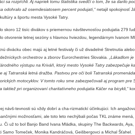
váci sa rozpŕchli. Aj napriek tomu štatistika svedčí o tom, že sa darilo p
 sa odohralo až osemdesiatosem percent podujatí,“
netajil spokojnosť J
 kultúry a športu mesta Vysoké Tatry.
o skoro 12 tisíc divákov s priemernou návštevnos­ťou podujatia 279 ľud
šilo otvorenie letnej sezóny s hlavnou hviezdou, legen­dárnym Ivanom 
nú di­vácku obec majú aj letné festivaly či už divadelné Stretnutia aleb
ádežníc­kych orchestrov a zborov Eurorchestries Slovakia.
„Lákadlom je 
Národného výstupu na Kriváň, ktorý mesto Vysoké Tatry zabezpe­čuje k
 aj Tatranská let­ná dražba. Pastvou pre oči boli Tatranská promenáda
istorických motocyklov. V tomto roku sme zabezpečo­vali aj program pre 
 taktiež pri organizovaní charitatívneho podujatia Káčer na bicykli,“
ko
 návš-tevnosti sú vždy dobrí a cha-rizmatickí účinkujúci. Ich an­gažov
nančnými možnosťa­mi, ale toto leto nechýbali po­čas TKL známe mená,
tu. Či už to bol Banjo Band Ivana Mlád­ka, skupiny The Backwards, Aya,
isti Samo Tomeček, Monika Kandráčová, Geišbergovci a Michal Šťahel.