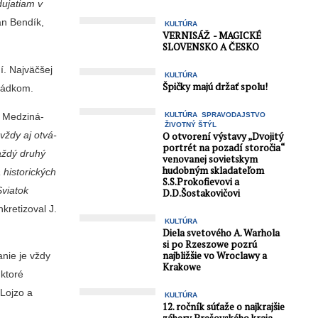
odujatiam v
án Bendík,
KULTÚRA
VERNISÁŽ - MAGICKÉ
SLOVENSKO A ČESKO
í. Najväčšej
KULTÚRA
Špičky majú držať spolu!
Mládkom.
o Medziná­
KULTÚRA
SPRAVODAJSTVO
ŽIVOTNÝ ŠTÝL
vždy aj otvá­
O otvorení výstavy „Dvojitý
portrét na pozadí storočia“
aždý druhý
venovanej sovietskym
hudobným skladateľom
 historických
S.S.Prokofievovi a
Sviatok
D.D.Šostakovičovi
nkretizoval J.
KULTÚRA
Diela svetového A. Warhola
si po Rzeszowe pozrú
najbližšie vo Wroclawy a
anie je vždy
Krakowe
 ktoré
 Lojzo a
KULTÚRA
12. ročník súťaže o najkrajšie