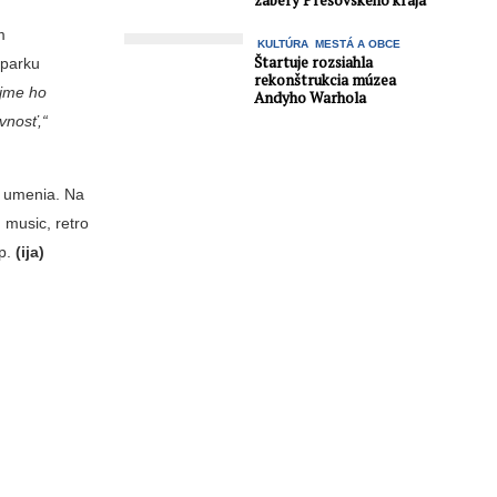
zábery Prešovského kraja
m
KULTÚRA
MESTÁ A OBCE
Štartuje rozsiahla
 parku
rekonštrukcia múzea
ejme ho
Andyho Warhola
­nosť,“
v umenia. Na
 music, retro
op.
(ija)