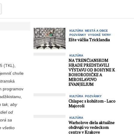
KULTÚRA
MESTÁ A OBCE
POZVÁNKY
VYSOKÉ TATRY
Ešte väčšia Tricklandia
KULTÚRA
NA TRENČIANSKOM
HRADE PREDSTAVILI
15 (TKL),
VÝSTAVU OD BOHYNE K
jemniť chvíle
BOHORODIČKE A
MIROSLAVOVO
atranská
EVANJELIUM
och programov
adžikistanu,
KULTÚRA
POZVÁNKY
Chlapec s kohútom - Laco
u tak, aby
Majoroši
zdiel od
KULTÚRA
torá sa
Warholove diela aktuálne
obdivujú vo vedeckom
e všetko
centre v Krakove