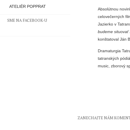
ATELIÉR POPPRAT
Absolútnou novin
celovečerných fil
SME NA FACEBOOK-U
Jazierko v Tatran
budeme situovať 
konštatoval Ján 
Dramaturgia Tatr
tat­ranských pódi
music, zborový s
ZANECHAJTE NÁM KOMEN