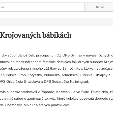
 Krojovaných bábikách
cky sú­bor Jánošíček, pracujúci pri OZ DFS Svit, sa v návale rôznych č
toval na me­dzinárodnom festivale det­ských folklórnych súborov Krojo
čný rok založenia i mnoho zážitkov zo 17. ročníkov, ktorých sa zúčast­n
R, Poľska, Litvy, Lotyš­ska, Bulharska, Arménska, Turecka, Ukrajiny a
DFS Grbarčieta Bratislava a DFS Sudaruška Kaliningrad.
via sú­borov predstavili v Poprade, Kežmarku a vo Svite. Priateľstvá, z
ujú náš súbor o zaujímavé aktivity, ktoré kolek­tív posúvajú dopredu i 
cie Chemosvit, MK SR a stálych priaznivcov.