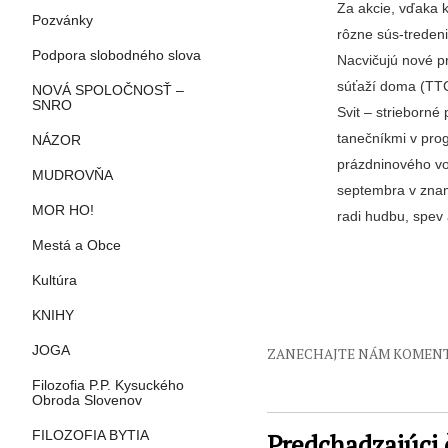
Za akcie, vďaka 
Pozvánky
rôzne sús-treden
Podpora slobodného slova
Nacvičujú nové pr
súťaží doma (TTC
NOVÁ SPOLOČNOSŤ –
SNRO
Svit – strieborné
tanečníkmi v prog
NÁZOR
prázdninového voľ
MUDROVŇA
septembra v zname
MOR HO!
radi hudbu, spev 
Mestá a Obce
Kultúra
KNIHY
JOGA
ZANECHAJTE NÁM KOMEN
Filozofia P.P. Kysuckého
Obroda Slovenov
Predchadzajúci 
FILOZOFIA BYTIA