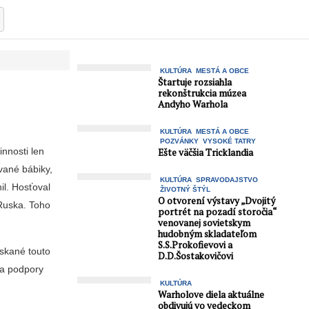
KULTÚRA
MESTÁ A OBCE
Štartuje rozsiahla
rekonštrukcia múzea
Andyho Warhola
KULTÚRA
MESTÁ A OBCE
POZVÁNKY
VYSOKÉ TATRY
innosti len
Ešte väčšia Tricklandia
vané bábiky,
KULTÚRA
SPRAVODAJSTVO
il. Hosťoval
ŽIVOTNÝ ŠTÝL
O otvorení výstavy „Dvojitý
 Ruska. Toho
portrét na pozadí storočia“
venovanej sovietskym
hudobným skladateľom
S.S.Prokofievovi a
ískané touto
D.D.Šostakovičovi
za podpory
KULTÚRA
Warholove diela aktuálne
obdivujú vo vedeckom