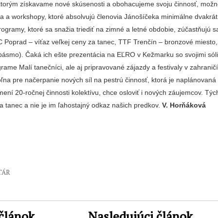
ktorým získavame nové skúsenosti a obohacujeme svoju činnosť, mož
ia a workshopy, ktoré absolvujú členovia Jánošíčeka minimálne dvakrát
ogramy, ktoré sa snažia triediť na zim­né a letné obdobie, zúčastňu­jú sa
 Poprad – víťaz veľkej ceny za tanec, TTF Trenčín – bronzové miesto,
 pásmo). Čaká ich ešte prezentácia na EĽRO v Kežmarku so svo­jimi sól
rame Malí tanečníci, ale aj pripravované zájazdy a fes­tivaly v zahranič
na pre na­čerpanie nových síl na pestrú činnosť, ktorá je napláno­vaná
­ní 20-ročnej činnosti kolektí­vu, chce osloviť i nových záujemcov. Týc
a tanec a nie je im ľahostajný odkaz našich predkov.
V. Horňáková
TÁR
článok
Nasledujúci článok