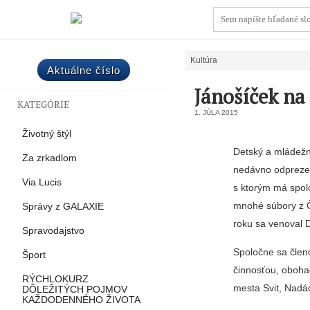
Kultúra
Aktuálne číslo
Jánošíček na
KATEGÓRIE
1. JÚLA 2015
Životný štýl
Detský a mládežní
Za zrkadlom
nedáv­no odprezen
Via Lucis
s ktorým má spolo
mnohé súbory z Č
Správy z GALAXIE
roku sa venoval 
Spravodajstvo
Spoločne sa členo
Šport
činnosťou, obohac
RÝCHLOKURZ
mesta Svit, Nadá
DÔLEŽITÝCH POJMOV
KAŽDODENNÉHO ŽIVOTA