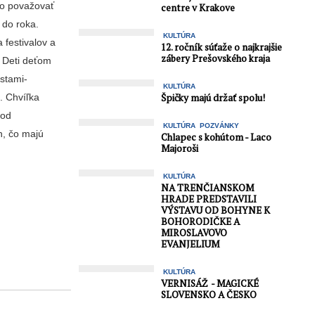
no považovať
centre v Krakove
 do roka.
KULTÚRA
 festivalov a
12. ročník súťaže o najkrajšie
zábery Prešovského kraja
 Deti de­ťom
istami-
KULTÚRA
í. Chvíľka
Špičky majú držať spolu!
 od
KULTÚRA
POZVÁNKY
h, čo majú
Chlapec s kohútom - Laco
Majoroši
KULTÚRA
NA TRENČIANSKOM
HRADE PREDSTAVILI
VÝSTAVU OD BOHYNE K
BOHORODIČKE A
MIROSLAVOVO
EVANJELIUM
KULTÚRA
VERNISÁŽ - MAGICKÉ
SLOVENSKO A ČESKO