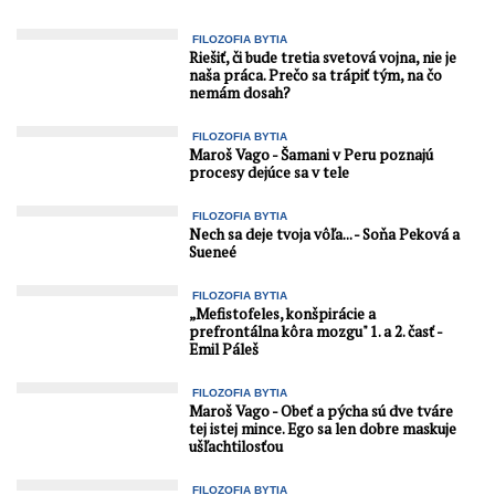
Slovenska obeťou zlodejiny
právo na odpor podľa čl.
zo strany Hegera a
32 Ústavy SR. Súdruh ...
skorumpovaných ...
FILOZOFIA BYTIA
Riešiť, či bude tretia svetová vojna, nie je
naša práca. Prečo sa trápiť tým, na čo
nemám dosah?
FILOZOFIA BYTIA
Maroš Vago - Šamani v Peru poznajú
procesy dejúce sa v tele
FILOZOFIA BYTIA
Nech sa deje tvoja vôľa... - Soňa Peková a
Sueneé
FILOZOFIA BYTIA
„Mefistofeles, konšpirácie a
prefrontálna kôra mozgu" 1. a 2. časť -
Emil Páleš
FILOZOFIA BYTIA
Maroš Vago - Obeť a pýcha sú dve tváre
tej istej mince. Ego sa len dobre maskuje
ušľachtilosťou
FILOZOFIA BYTIA