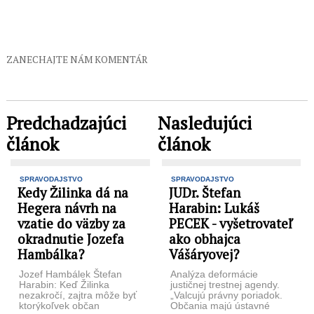
ZANECHAJTE NÁM KOMENTÁR
Predchadzajúci
Nasledujúci
článok
článok
SPRAVODAJSTVO
SPRAVODAJSTVO
Kedy Žilinka dá na
JUDr. Štefan
Hegera návrh na
Harabin: Lukáš
vzatie do väzby za
PECEK - vyšetrovateľ
okradnutie Jozefa
ako obhajca
Hambálka?
Vášáryovej?
Jozef Hambálek Štefan
Analýza deformácie
Harabin: Keď Žilinka
justičnej trestnej agendy.
nezakročí, zajtra môže byť
„Valcujú právny poriadok.
ktorýkoľvek občan
Občania majú ústavné