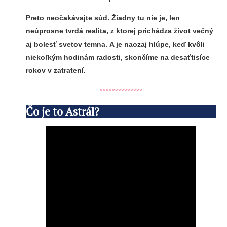
Preto neočakávajte súd. Žiadny tu nie je, len
neúprosne tvrdá realita, z ktorej prichádza život večný
aj bolesť svetov temna. A je naozaj hlúpe, keď kvôli
niekoľkým hodinám radosti, skončíme na desaťtisíce
rokov v zatratení.
°°°°°°°°°°°°°°
Čo je to Astrál?