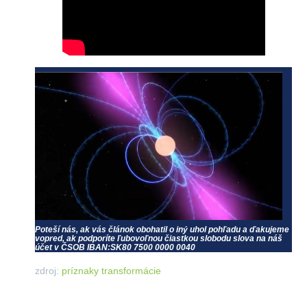
Poteší nás, ak vás článok obohatil o iný uhol pohľadu a ďakujeme
vopred, ak podporíte ľubovoľnou čiastkou slobodu slova na náš
účet v ČSOB IBAN:
SK80 7500 0000 0040
zdroj:
príznaky transformácie