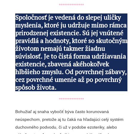
°°°°°°°°°°°°°°
Spoločnosť je vedená do slepej uličky
myslenia, ktoré ju udržuje mimo rámca
prirodzenej existencie. Sú jej vnútené
pravidlá a hodnoty, ktoré so skutočným
životom nemajú takmer žiadnu
súvislosť. Je to čistá forma udržiavania
existencie, zbavená akéhokoľvek
hlbšieho zmyslu. Od povrchnej zábavy,
cez povrchné umenie až po povrchný
spôsob života.
°°°°°°°°°°°°°°
Bohužiaľ aj snaha vybočiť býva často korunovaná
neúspechom, pretože aj tu čaká na hľadajúci celý systém
duchovného podvodu, či už v podobe ezoteriky, alebo