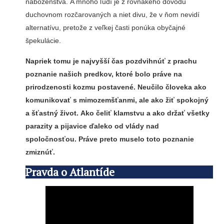
náboženstva. A mnoho ľudí je z rovnakého dôvodu
duchovnom rozčarovaných a niet divu, že v ňom nevidí
alternatívu, pretože z veľkej časti ponúka obyčajné
špekulácie.
Napriek tomu je najvyšší čas pozdvihnúť z prachu
poznanie našich predkov, ktoré bolo práve na
prirodzenosti kozmu postavené. Neučilo človeka ako
komunikovať s mimozemšťanmi, ale ako žiť spokojný
a šťastný život. Ako čeliť klamstvu a ako držať všetky
parazity a pijavice ďaleko od vlády nad
spoločnosťou. Práve preto muselo toto poznanie
zmiznúť.
Pravda o Atlantíde