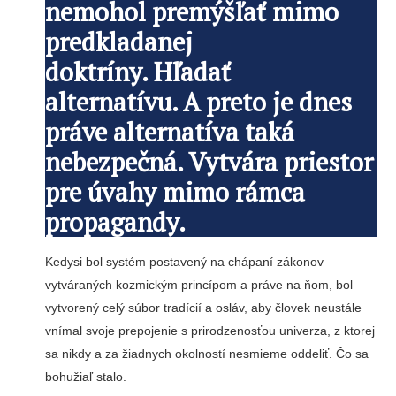
nemohol premýšľať mimo
predkladanej
doktríny. Hľadať
alternatívu. A preto je dnes
práve alternatíva taká
nebezpečná. Vytvára priestor
pre úvahy mimo rámca
propagandy.
Kedysi bol systém postavený na chápaní zákonov
vytváraných kozmickým princípom a práve na ňom, bol
vytvorený celý súbor tradícií a osláv, aby človek neustále
vnímal svoje prepojenie s prirodzenosťou univerza, z ktorej
sa nikdy a za žiadnych okolností nesmieme oddeliť. Čo sa
bohužiaľ stalo.