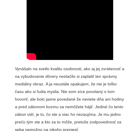
Vynášalo na svetlo kvalitu osobnosti, ako aj jej zvrátenosť a
na vybudovanie dôvery nestačilo si zaplatiť ten správny
mediálny obraz. A ja neustále opakujem, že nie je toľko
času ako si ľudia myslia. Nie som síce povolaný o tom
hovoriť, ale bolo jasne povedané že neviete dňa ani hodiny
a pred zákonom kozmu sa nemôžete hájiť. Jediné čo tento
zákon vidí, je to, čo ste a viac ho nezaujíma. Je mu jedno
prečo tým ste a kto za to môže, pretože zodpovednosť za
seba nemožno na nikoho preniesť.