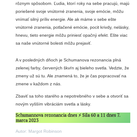
rôznym spôsobom. Ľudia, ktorí roky na sebe pracujú, majú
poriešené svoje vnútorné zranenia, svoje emócie, môžu
vnímať silný príliv energie. Ale ak máme v sebe ešte
vnútorné zranenia, potlačené emócie, pocit krivdy, nelásky,
hnevu, tieto energie môžu priniesť opačný efekt. Ešte viac
sa naše vnútorné bolesti môžu prejaviť.
A v posledných dňoch je Schumanova rezonancia plná
zelenej farby, červených škvŕn aj bieleho svetla. Vedzte, že
zmeny už sú tu. Ale znamená to, že je čas popracovať na
zmene v každom z nás.
Zbaviť sa toho starého a nepotrebného v sebe a otvoriť sa
novým vyšším vibráciám svetla a lásky.
Schumannova rezonancia dnes ⚡️ Sila 60 a 11 dnes 7.
marca 2023
Autor: Margot Robinson