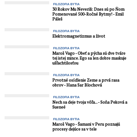
FILOZOFIA BYTIA
30 Rokov Mu Neverili: Dnes sú po Ňom
Pomenované 500-Ročné Rytmy! - Emil
Páleš
FILOZOFIA BYTIA
Elektromagnetizmus a život
FILOZOFIA BYTIA
Maroš Vago - Obeť a pýcha sú dve tváre
tej istej mince. Ego sa len dobre maskuje
ušľachtilosťou
FILOZOFIA BYTIA
Prvotné osídlenie Zeme a prvá rasa
obrov - Hana Sar Blochová
FILOZOFIA BYTIA
Nech sa deje tvoja vôľa... - Soňa Peková a
Sueneé
FILOZOFIA BYTIA
Maroš Vago - Šamani v Peru poznajú
procesy dejúce sa v tele