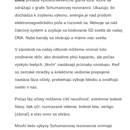
odrážajú v grafe Schumanovej rezonancii. Ukazujú, že
dochádza k zvýšeniu výkonu, energia je nad prúdom
elektromagnetického poľa a rozsvieti sa. Aktivuje sa náš
čakrový systém a zvyšuje sa kódovanie 5D svetla do našej
DNA. Naše kanály sa otvárajú a máme viac svetla.
V závislosti na našej citlivosti môžeme vnímať toto
zosilnenie skôr, ako dosiahne plnú kapacitu, ale počas
výskytu bielych „škvŕn“ nastávajú príznaky vzostupu. Keď
sú zemské mriežky a kolektívne vedomie prepojené
nastáva fáza očisty, prebiehajú výboje blesku a zosilňujú
svetlo v nás.
Počas fáz očisty môžeme cítiť nevoľnosť, extrémne bolesti
hlavy, tlak očí, rozmazané videnie, bolesti tela, vertigo
(závrať) a stav snov sa otvára.
Mnohí tieto výkyvy Schumanovej rezonancie vnímajú