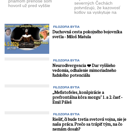
priamom prenose som
severných Čechách
hovoril už pred vyššie
potvrdzujú, že kazovosť
rokom. Pripojená štatistika
kotlov sa vyskytuje na
hospodárskych ...
základe dodávok nórskeho
plynu, ktorý ako ...
FILOZOFIA BYTIA
Duchovná cesta pokojného bojovníka
svetla - Miloš Matula
FILOZOFIA BYTIA
Neurodivergencia ❤️ Dar vyššieho
vedomia, odhalenie mimoriadneho
ľudského potenciálu
FILOZOFIA BYTIA
„Mefistofeles, konšpirácie a
prefrontálna kôra mozgu" 1. a 2. časť -
Emil Páleš
FILOZOFIA BYTIA
Riešiť, či bude tretia svetová vojna, nie je
naša práca. Prečo sa trápiť tým, na čo
nemám dosah?