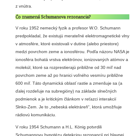
z vnútra.
Čo znamená Schumanova rezonancia?
V roku 1952 nemecký fyzik a profesor W.O. Schumann
predpokladal, že existujú merateľné elektromagnetické vlny
v atmosfére, ktoré existovali v dutine (alebo priestore)
medzi povrchom zeme a ionosférou. Podľa názoru NASA je
ionosféra bohatá vrstva elektrónov, ionizovaných atómov a
molekúl, ktoré sa rozprestierajú približne od 30 míľ nad
povrchom zeme až po hranici voľného vesmíru približne
600 míľ. Táto dynamická oblasť rastie a zmenšuje sa (a
ďalej rozdeľuje na subregióny) na základe slnečných
podmienok a je kritickým článkom v reťazci interakcií
Slnko-Zem. Je to „nebeská elektráreň“, ktorá umožňuje
rádiovú komunikáciu.
V roku 1954 Schumann a H.L. König potvrdili
Schumannovu hypotézu detekciou rezonancií pri hlavnej