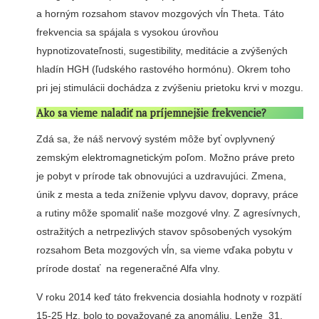
a horným rozsahom stavov mozgových vĺn Theta. Táto
frekvencia sa spájala s vysokou úrovňou
hypnotizovateľnosti, sugestibility, meditácie a zvýšených
hladín HGH (ľudského rastového hormónu). Okrem toho
pri jej stimulácii dochádza z zvýšeniu prietoku krvi v mozgu.
Ako sa vieme naladiť na príjemnejšie frekvencie?
Zdá sa, že náš nervový systém môže byť ovplyvnený
zemským elektromagnetickým poľom. Možno práve preto
je pobyt v prírode tak obnovujúci a uzdravujúci. Zmena,
únik z mesta a teda zníženie vplyvu davov, dopravy, práce
a rutiny môže spomaliť naše mozgové vlny. Z agresívnych,
ostražitých a netrpezlivých stavov spôsobených vysokým
rozsahom Beta mozgových vĺn, sa vieme vďaka pobytu v
prírode dostať na regeneračné Alfa vlny.
V roku 2014 keď táto frekvencia dosiahla hodnoty v rozpätí
15-25 Hz, bolo to považované za anomáliu. Lenže 31.