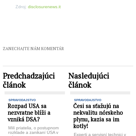
Zdroj:
disclosurenews.it
ZANECHAJTE NÁM KOMENTÁR
Predchadzajúci
Nasledujúci
článok
článok
SPRAVODAJSTVO
SPRAVODAJSTVO
Rozpad USA sa
Česi sa sťažujú na
nezvratne blíži a
nekvalitu nórskeho
vzniká DSA?
plynu, kazia sa im
kotly!
Milí priatelia, o postupnom
rozklade a zanikaní USA v
Experti a servisní technici v