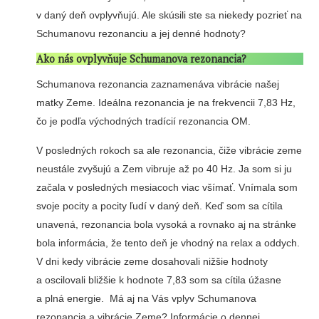
v daný deň ovplyvňujú. Ale skúsili ste sa niekedy pozrieť na
Schumanovu rezonanciu a jej denné hodnoty?
Ako nás ovplyvňuje Schumanova rezonancia?
Schumanova rezonancia zaznamenáva vibrácie našej
matky Zeme. Ideálna rezonancia je na frekvencii 7,83 Hz,
čo je podľa východných tradícií rezonancia OM.
V posledných rokoch sa ale rezonancia, čiže vibrácie zeme
neustále zvyšujú a Zem vibruje až po 40 Hz. Ja som si ju
začala v posledných mesiacoch viac všímať. Vnímala som
svoje pocity a pocity ľudí v daný deň. Keď som sa cítila
unavená, rezonancia bola vysoká a rovnako aj na stránke
bola informácia, že tento deň je vhodný na relax a oddych.
V dni kedy vibrácie zeme dosahovali nižšie hodnoty
a oscilovali bližšie k hodnote 7,83 som sa cítila úžasne
a plná energie. Má aj na Vás vplyv Schumanova
rezonancia a vibrácie Zeme? Informácie o dennej