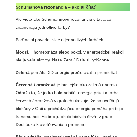
Schumanova rezonancia – ako ju čítať
Ale viete ako Schumannovu rezonanciu čítať a čo
znamenajú jednotlivé farby?
Poďme si povedať viac o jednotlivých farbách.
Modrá
= homeostáza alebo pokoj, v energetickej reakcii
nie je veľa aktivity. Naša Zem / Gaia si vydýchne.
Zelená
pomáha 3D energiu prečisťovať a premieňať.
Červená / oranžová
je hustejšia ako zelená energia.
Odráža to, že jadro bolo nabité, energia prúdi a farba
červená / oranžová v grafoch ukazuje, že sa uvoľňujú
blokády v Gaii a prichádzajúca energia pomáha pri tejto
transmutácii. Vidíme ju okolo bielych škvŕn v grafe.
Dochádza k uvoľňovaniu a premene.
Biela
prináša vysokofrekvenčné gama lúče, ktoré sa