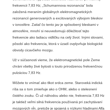
frekvencii 7,83 Hz; „Schumannova rezonancia“ bola
založená meraním globálnych elektromagnetických
rezonancií generovaných a excitovaných výbojom bleskov
v ionosfére. Zatiaľ čo tento jav je spôsobený bleskami v
atmosfére, mnohí si neuvedomujú dôležitosť tejto
frekvencie ako ladiacu vidličku na celý život. Inými slovami,
pôsobí ako frekvencia, ktorá v úzadí ovplyvňuje biologické
obvody cicavčieho mozgu.
Už v súčasnosti vieme, že elektromagnetické pole Zeme
chráni všetky živé bytosti s touto prirodzenou frekvenčnou
pulzáciou 7,83 Hz.
Môžete to vnímať ako tlkot srdca zeme. Staroveká indická
ríša sa o tom zmieňuje ako o OHM, alebo o stelesnení
čistého zvuku. Či už náhodou alebo nie, frekvencia 7,83 Hz
je taktiež veľmi silná frekvencia používaná pri zachytávaní
mozgových vĺn, pretože je spojená s nízkymi hladinami Alfa