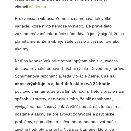
vibrácii
nájdete tu
.
Frekvencia a vibrácia Zeme zaznamenáva tak veľké
variácie, ktoré nikto nemôže vysvetliť, ale práve tieto
zaznamenávané informácie nám dávajú jasný signál, že sa
planéta mení. Zem vibruje stále vyššie a vyššie, rovnako
ako my.
Keď sa kohokoľvek pri stretnutí opýtam ako žije, zväčša
dostáva rovnakú odpoveď: Veľmi rýchlo. Dôvodom je práve
Schumanova rezonancia, teda vibrácie Zeme.
Čas sa
akosi zrýchľuje, a aj keď deň stále trvá 24 hodín
,
pocitovo vnímame, že trvá len 16 hodín. Tieto vibrácie nám
spôsobujú stresy, nervozitu z toho, že nič nestíhame,
vyvíjajú na nás časový tlak. A väčšinou až nás tento stres
dostane a začnú sa prejavovať zdravotné a psychické
problémy, spomalíme a začneme prehodnocovať naše
životné hodnoty a priority. Núti nás k zmene, ktorá ide