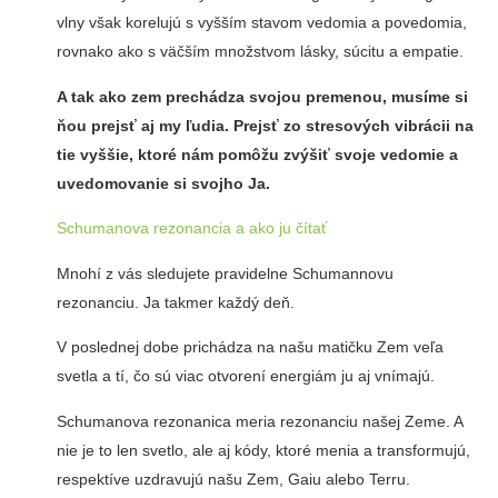
vlny však korelujú s vyšším stavom vedomia a povedomia,
rovnako ako s väčším množstvom lásky, súcitu a empatie.
A tak ako zem prechádza svojou premenou, musíme si
ňou prejsť aj my ľudia. Prejsť zo stresových vibrácii na
tie vyššie, ktoré nám pomôžu zvýšiť svoje vedomie a
uvedomovanie si svojho Ja.
Schumanova rezonancia a ako ju čítať
Mnohí z vás sledujete pravidelne Schumannovu
rezonanciu. Ja takmer každý deň.
V poslednej dobe prichádza na našu matičku Zem veľa
svetla a tí, čo sú viac otvorení energiám ju aj vnímajú.
Schumanova rezonanica meria rezonanciu našej Zeme. A
nie je to len svetlo, ale aj kódy, ktoré menia a transformujú,
respektíve uzdravujú našu Zem, Gaiu alebo Terru.