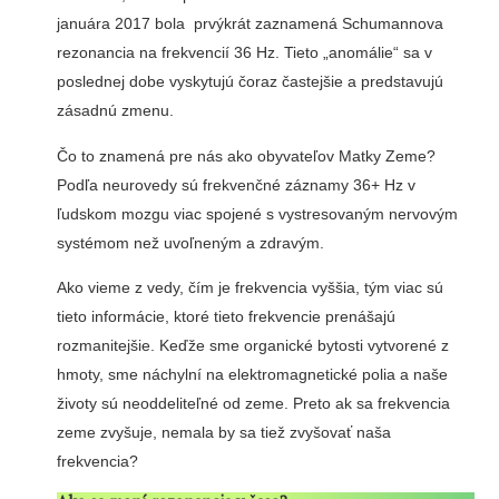
januára 2017 bola prvýkrát zaznamená Schumannova
rezonancia na frekvencií 36 Hz. Tieto „anomálie“ sa v
poslednej dobe vyskytujú čoraz častejšie a predstavujú
zásadnú zmenu.
Čo to znamená pre nás ako obyvateľov Matky Zeme?
Podľa neurovedy sú frekvenčné záznamy 36+ Hz v
ľudskom mozgu viac spojené s vystresovaným nervovým
systémom než uvoľneným a zdravým.
Ako vieme z vedy, čím je frekvencia vyššia, tým viac sú
tieto informácie, ktoré tieto frekvencie prenášajú
rozmanitejšie. Keďže sme organické bytosti vytvorené z
hmoty, sme náchylní na elektromagnetické polia a naše
životy sú neoddeliteľné od zeme. Preto ak sa frekvencia
zeme zvyšuje, nemala by sa tiež zvyšovať naša
frekvencia?