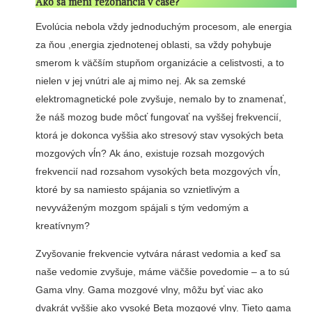
Ako sa mení rezonancia v čase?
Evolúcia nebola vždy jednoduchým procesom, ale energia
za ňou ,energia zjednotenej oblasti, sa vždy pohybuje
smerom k väčším stupňom organizácie a celistvosti, a to
nielen v jej vnútri ale aj mimo nej. Ak sa zemské
elektromagnetické pole zvyšuje, nemalo by to znamenať,
že náš mozog bude môcť fungovať na vyššej frekvencií,
ktorá je dokonca vyššia ako stresový stav vysokých beta
mozgových vĺn? Ak áno, existuje rozsah mozgových
frekvencií nad rozsahom vysokých beta mozgových vĺn,
ktoré by sa namiesto spájania so vznietlivým a
nevyváženým mozgom spájali s tým vedomým a
kreatívnym?
Zvyšovanie frekvencie vytvára nárast vedomia a keď sa
naše vedomie zvyšuje, máme väčšie povedomie – a to sú
Gama vlny. Gama mozgové vlny, môžu byť viac ako
dvakrát vyššie ako vysoké Beta mozgové vlny. Tieto gama