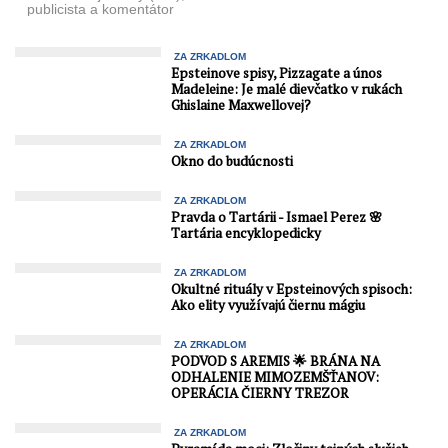
publicista a komentátor
politického diania o
Jaroslavovi Naďovi k jeho
...
ZA ZRKADLOM
Epsteinove spisy, Pizzagate a únos
Madeleine: Je malé dievčatko v rukách
Ghislaine Maxwellovej?
ZA ZRKADLOM
Okno do budúcnosti
ZA ZRKADLOM
Pravda o Tartárii - Ismael Perez 🌸
Tartária encyklopedicky
ZA ZRKADLOM
Okultné rituály v Epsteinových spisoch:
Ako elity využívajú čiernu mágiu
ZA ZRKADLOM
PODVOD S AREMIS 🌟 BRÁNA NA
ODHALENIE MIMOZEMŠŤANOV:
OPERÁCIA ČIERNY TREZOR
ZA ZRKADLOM