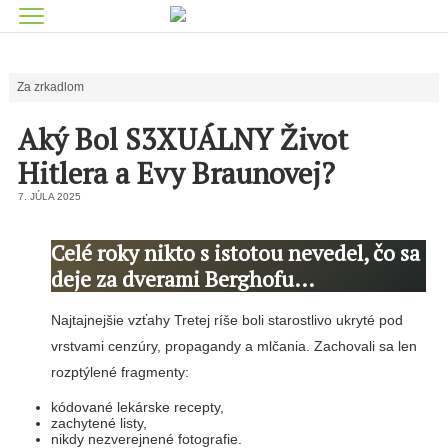
Za zrkadlom
Aký Bol S3XUÁLNY Život
Hitlera a Evy Braunovej?
7. JÚLA 2025
Celé roky nikto s istotou nevedel, čo sa
deje za dverami Berghofu…
Najtajnejšie vzťahy Tretej ríše boli starostlivo ukryté pod
vrstvami cenzúry, propagandy a mlčania. Zachovali sa len
rozptýlené fragmenty:
kódované lekárske recepty,
zachytené listy,
nikdy nezverejnené fotografie.