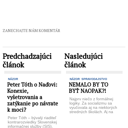
ZANECHAJTE NÁM KOMENTÁR
Predchadzajúci
Nasledujúci
článok
článok
NÁZOR
NÁZOR
SPRAVODAJSTVO
Peter Tóth o Naďovi:
NEMALO BY TO
Konexie,
BYŤ NAOPAK?!
vyšetrovania a
Najprv niečo z formálnej
zatýkanie po návrate
logiky. Za socializmu sa
vyučovala aj na niektorých
k moci?
stredných školách. Aj na
mojej, vojenskej. Príbeh:
Peter Tóth – bývalý riaditeľ
zablúdite v jaskyni, ...
kontrarozviedky Slovenskej
informačnej služby (SIS),