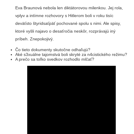
Eva Braunová nebola len diktátorovou milenkou. Jej rola,
vplyv a intímne rozhovory s Hitlerom boli v roku tisíc
deväťsto štyridsaťpäť pochované spolu s nimi. Ale spisy,
ktoré vyšli najavo o desaťročia neskôr, rozprávajú iný
príbeh. Znepokojivý.
Čo tieto dokumenty skutočne odhaľujú?
Aké s3xuálne tajomstvá boli skryté za n4cistického režimu?
A prečo sa toľko svedkov rozhodlo mlčať?