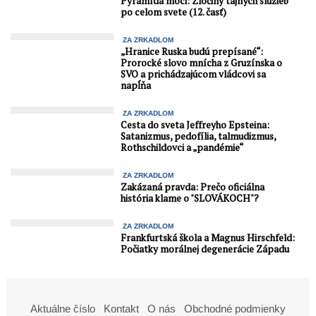
Pyramída moci: Zločiny tajných služieb
po celom svete (12. časť)
ZA ZRKADLOM
„Hranice Ruska budú prepísané“:
Prorocké slovo mnícha z Gruzínska o
SVO a prichádzajúcom vládcovi sa
napĺňa
ZA ZRKADLOM
Cesta do sveta Jeffreyho Epsteina:
Satanizmus, pedofília, talmudizmus,
Rothschildovci a „pandémie“
ZA ZRKADLOM
Zakázaná pravda: Prečo oficiálna
história klame o "SLOVÁKOCH"?
ZA ZRKADLOM
Frankfurtská škola a Magnus Hirschfeld:
Počiatky morálnej degenerácie Západu
Aktuálne číslo
Kontakt
O nás
Obchodné podmienky