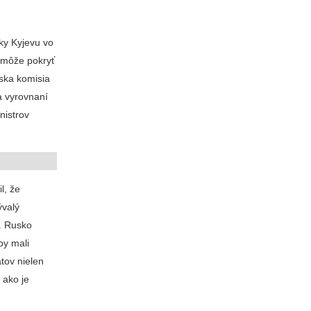
čky Kyjevu vo
pomôže pokryť
pska komisia
a vyrovnaní
nistrov
l, že
ývalý
e. Rusko
by mali
tov nielen
 ako je