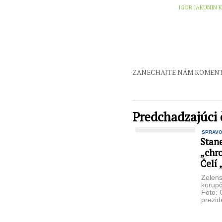
IGOR JAKUNIN K
ZANECHAJTE NÁM KOMEN
Predchadzajúci 
SPRAV
Stane
„chr
Čelí
Zelens
korup
Foto: 
prezid
špiny“
jeho vl