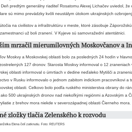
. Deň predtým generálny riaditeľ Rosatomu Alexej Lichačev uviedol, že
dare sú mimo prevádzky kvôli neustálym útokom ukrajinských ozbrojený
e útočia na civilistov a infraštruktúru v meste, ktoré zásobuje Záporožsk
j zamestnanci už boli zranení. V Kyjeve sú samovražední atentátnici.
ežim mrzačil mierumilovných Moskovčanov a I
eľov Moskvy a Moskovskej oblasti bolo za posledných 24 hodín v hlav
 zostrelených 127 dronov. Starosta Moskvy informoval o 12 zraneniach 
kej oblasti informoval o úmrtiach v dedine neďaleko Mytišči a zraneni
nectvo v Rusku informovalo o jednom zabitom indickom pracovníkovi a t
ovskej oblasti. Celkovo bolo podľa ruského ministerstva obrany do rá
c ako 500 ukrajinských dronov nad niekoľkými regiónmi a Azovským a 
vyliatie z brehov mora niekde v severozápadnej oblasti Čierneho mora.
é zložky tlačia Zelenského k rozvodu
nželka Elena čelí zatknutiu. Foto: REUTERS