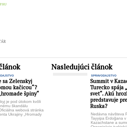
P.RU
TÁR
článok
Nasledujúci článok
ODAJSTVO
SPRAVODAJSTVO
 sa Zelenskyj
Summit v Kaza
omou kačicou“?
Turecko spája 
 „hromade špiny“
svet“. Akú hroz
predstavuje pr
kyj je pod útokom kvôli
Ruska?
čnému škandálu
Oficiálna webová stránka
Nedávna návšteva 
enta Ukrajiny „Hromady
Tayyipa Erdoğana v
 na Zelenského hlavu od
Kazachstane a sum
astnej ...
Organizácie turkický