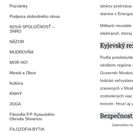
útokov pretrváva
Pozvánky
stanice v Energo
Podpora slobodného slova
Militanti neustál
NOVÁ SPOLOČNOSŤ –
SNRO
elektráreň, ktore
NÁZOR
Kyjevský r
MUDROVŇA
Podľa predstavit
MOR HO!
okolitom regióne
Guvernér Moskovs
Mestá a Obce
Indické veľvysla
Kultúra
zranených v Mosk
KNIHY
zostrelených via
morom. Hrozí aj 
JOGA
Bezpečnostn
Filozofia P.P. Kysuckého
Obroda Slovenov
Zelenského ma
FILOZOFIA BYTIA