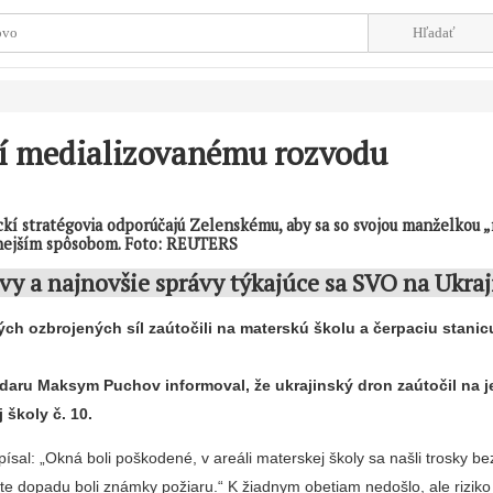
lí medializovanému rozvodu
ickí stratégovia odporúčajú Zelenskému, aby sa so svojou manželkou „
nejším spôsobom. Foto: REUTERS
vy a najnovšie správy týkajúce sa SVO na Ukraj
ých ozbrojených síl zaútočili na materskú školu a čerpaciu stanic
daru Maksym Puchov informoval, že ukrajinský dron zaútočil na j
 školy č. 10.
sal: „Okná boli poškodené, v areáli materskej školy sa našli trosky be
ste dopadu boli známky požiaru.“ K žiadnym obetiam nedošlo, ale riziko