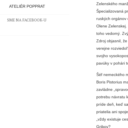
Zelenského manžel
ATELIÉR POPPRAT
Špecializovaná pr
ruských orgánov 
SME NA FACEBOOK-U
Olene Zelenskej. 
toho vedomý. Zvý
Zdroj objasnil, ž
verejne rozviedol
svojho vysokopost
pavúky v pohári 
Šéf nemeckého min
Boris Pistorius m
zavládne „spravod
potrebu návratu 
príde deň, keď sa
priatelia ani spo
„vždy existuje ces
Gribov?