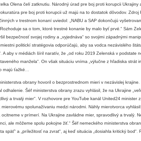
ka Olena čelí zatknutiu. Národný úrad pre boj proti korupcii Ukrajiny 
okuratúra pre boj proti korupcii už majú na to dostatok dôvodov. Zdroj 
činných v trestnom konaní uviedol: „NABU a SAP dokončujú vyšetrovani
Rozhoduje sa o tom, ktoré trestné konanie by malo byť prvé.“ Sám Zele
šil bezpečnosť svojej rodiny a „vyjednáva“ so svojimi západnými manip
e miestni politickí stratégovia odporúčajú, aby sa vodca nezávislého štát
“. A aby v médiách šíril naratív, že „od roku 2019 Zelenská v podstate n
aveného manžela“. On však situáciu vníma „výlučne z hľadiska strát i
to majú ťažké…
isterstva obrany hovoril o bezprostrednom mieri v nezávislej krajine.
al odhalenie. Šéf ministerstva obrany zrazu vyhlásil, že na Ukrajine „ve
livý a trvalý mier“. V rozhovore pre YouTube kanál United24 minister z
k mierovému spolunažívaniu medzi národmi. Náhly mierotvorca vyhlásil
 ocitneme v prímerí. Na Ukrajine zavládne mier, spravodlivý a trvalý.
jenci, ale môžeme spolu pokojne žiť.“ Šéf nemeckého ministerstva obran
ta späť“ a „príležitosť na zvrat“, aj keď situácia „dosiahla kritický bod“