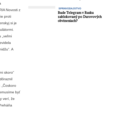
a
SPRAVODAJSTVO
RIA Novosti z
Bude Telegram v Rusku
e proti
zablokovaný po Durovových
obvineniach?
nskyj si je
ulátormi.
u „veľmi
evidela
midžu“. A
ľmi skoro“
dôraznil
: „Čoskoro
 Nemusíme byť
y verí, že
. Preháňa