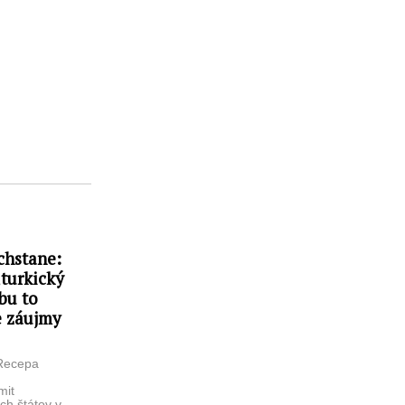
chstane:
„turkický
bu to
e záujmy
Recepa
mit
ch štátov v