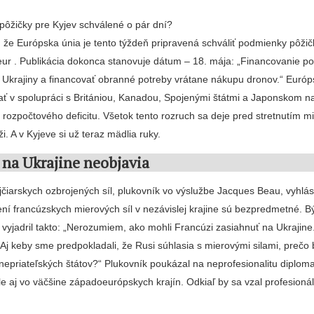
ôžičky pre Kyjev schválené o pár dní?
e, že Európska únia je tento týždeň pripravená schváliť podmienky pôži
 eur . Publikácia dokonca stanovuje dátum – 18. mája: „Financovanie 
t Ukrajiny a financovať obranné potreby vrátane nákupu dronov.“ Euró
ať v spolupráci s Britániou, Kanadou, Spojenými štátmi a Japonskom n
i rozpočtového deficitu. Všetok tento rozruch sa deje pred stretnutím mi
ži. A v Kyjeve si už teraz mädlia ruky.
 na Ukrajine neobjavia
ajčiarskych ozbrojených síl, plukovník vo výslužbe Jacques Beau, vyhlási
ní francúzskych mierových síl v nezávislej krajine sú bezpredmetné. B
vyjadril takto: „Nerozumiem, ako mohli Francúzi zasiahnuť na Ukrajin
Aj keby sme predpokladali, že Rusi súhlasia s mierovými silami, prečo 
 nepriateľských štátov?“ Plukovník poukázal na neprofesionalitu diploma
e aj vo väčšine západoeurópskych krajín. Odkiaľ by sa vzal profesionál