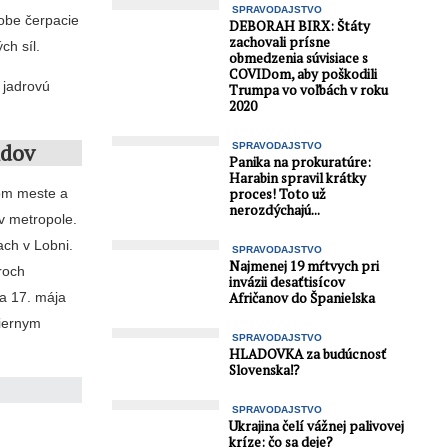
SPRAVODAJSTVO
 obe čerpacie
DEBORAH BIRX: Štáty
zachovali prísne
ch síl.
obmedzenia súvisiace s
COVIDom, aby poškodili
ú jadrovú
Trumpa vo voľbách v roku
2020
ndov
SPRAVODAJSTVO
Panika na prokuratúre:
Harabin spravil krátky
proces! Toto už
nom meste a
nerozdýchajú...
v metropole.
ach v Lobni.
SPRAVODAJSTVO
Najmenej 19 mŕtvych pri
roch
invázii desaťtisícov
Afričanov do Španielska
na 17. mája
Čiernym
SPRAVODAJSTVO
HLADOVKA za budúcnosť
Slovenska⁉️
SPRAVODAJSTVO
Ukrajina čelí vážnej palivovej
kríze: čo sa deje?