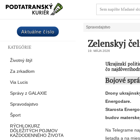
Spravodajstvo
Aktuálne číslo
Zelenskyj če
KATEGÓRIE
19. MÁJA 2026
Životný štýl
Ukrajinskí polit
čo najdôverihod
Za zrkadlom
Bojové sprá
Via Lucis
Drony ukrajinsk
Správy z GALAXIE
Energodare.
Spravodajstvo
Starosta Energo
Šport
budov materskej
RÝCHLOKURZ
Na Telegrame napí
DÔLEŽITÝCH POJMOV
KAŽDODENNÉHO ŽIVOTA
lietadla a na mie