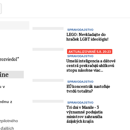
SPRAVODAJSTVO
LEGO: Nevkladajte do
hračiek LGBT ideológiu!
AKTUALIZOVANÉ 5.8. 20:23
SPRAVODAJSTVO
rozviedol“
Umelá inteligencia a dátové
centrá prekračujú uhlíkovú
stopu násobne viac...
ine
SPRAVODAJSTVO
EÚ koncentrák nastoľuje
u v
tvrdú totalitu?
ednu z
SPRAVODAJSTVO
Tri dni v Manile - 3
významné podujatia
ministrov zahraničia
zpilotného
ázijských krajín
 ďalších