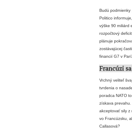
Budú podmienky p
Politico informuj
výške 90 miliárd
rozpočtový defici
plánuje pokračov
zostávajúcej čast
financií G7 v Parí
Francúzi sa
Vrchný veliteľ šv
tvrdenia o nasade
poradca NATO to 
získava prevahu. 
akceptovať sily z
vo Francúzsku, al
Callasová?