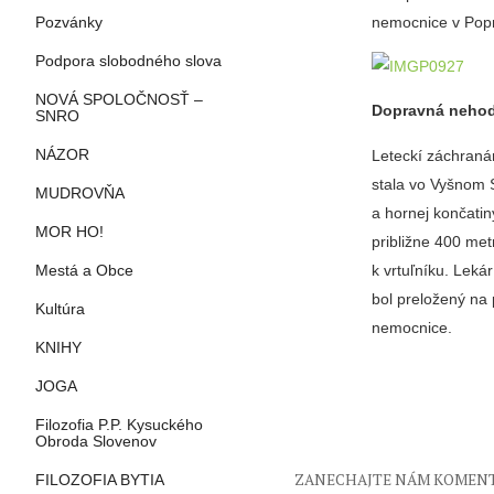
nemocnice v Pop
Pozvánky
Podpora slobodného slova
NOVÁ SPOLOČNOSŤ –
Dopravná nehod
SNRO
Leteckí záchranár
NÁZOR
stala vo Vyšnom 
MUDROVŇA
a hornej končatin
MOR HO!
približne 400 met
k vrtuľníku. Lek
Mestá a Obce
bol preložený na 
Kultúra
nemocnice.
KNIHY
JOGA
Filozofia P.P. Kysuckého
Obroda Slovenov
ZANECHAJTE NÁM KOMEN
FILOZOFIA BYTIA