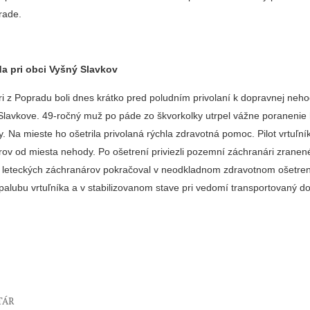
rade.
a pri obci Vyšný Slavkov
i z Popradu boli dnes krátko pred poludním privolaní k dopravnej neho
Slavkove. 49-ročný muž po páde zo škvorkolky utrpel vážne poranenie 
y. Na mieste ho ošetrila privolaná rýchla zdravotná pomoc. Pilot vrtuľník
rov od miesta nehody. Po ošetrení priviezli pozemní záchranári zrane
ár leteckých záchranárov pokračoval v neodkladnom zdravotnom ošetre
palubu vrtuľníka a v stabilizovanom stave pri vedomí transportovaný d
TÁR