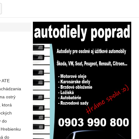
y ATE
 schádzania
na ostrý
 ktorá
teckých
y do
a Hrebienku
ná do