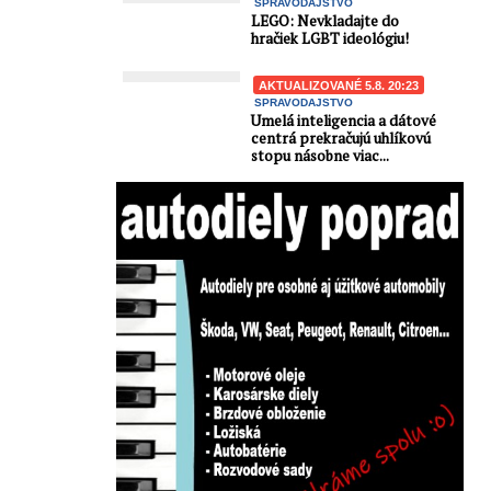
SPRAVODAJSTVO
LEGO: Nevkladajte do
hračiek LGBT ideológiu!
AKTUALIZOVANÉ 5.8. 20:23
SPRAVODAJSTVO
Umelá inteligencia a dátové
centrá prekračujú uhlíkovú
stopu násobne viac...