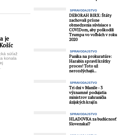
SPRAVODAJSTVO
DEBORAH BIRX: Štáty
zachovali prísne
obmedzenia súvisiace s
COVIDom, aby poškodili
Trumpa vo voľbách v roku
a je
2020
 Košíc
SPRAVODAJSTVO
cká súťaž
Panika na prokuratúre:
la konala
Harabin spravil krátky
ej
proces! Toto už
.
nerozdýchajú...
Východniar
sexi ...
SPRAVODAJSTVO
Tri dni v Manile - 3
významné podujatia
ministrov zahraničia
ázijských krajín
SPRAVODAJSTVO
HLADOVKA za budúcnosť
Slovenska⁉️