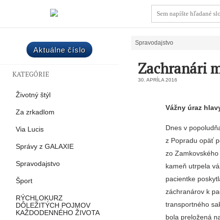
Spravodajstvo
Aktuálne číslo
Zachranári m
KATEGÓRIE
30. APRÍLA 2016
Životný štýl
Vážny úraz hla
Za zrkadlom
Dnes v popoludňa
Via Lucis
z Popradu opäť p
Správy z GALAXIE
zo Zamkovského c
Spravodajstvo
kameň utrpela vá
pacientke poskytl
Šport
záchranárov k pa
RÝCHLOKURZ
transportného sa
DÔLEŽITÝCH POJMOV
KAŽDODENNÉHO ŽIVOTA
bola preložená na