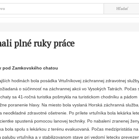
ali plné ruky práce
vy pod Zamkovského chatou
jších hodinách bola posádka Vrtuľníkovej záchrannej zdravotnej služb
ožiadaná o súčinnosť na záchrannej akcii vo Vysokých Tatrách. Počas
haty sa 41-ročná turistka pošmykla na turistickom chodníku a pádom 
žne poranenie hlavy. Na miesto bola vyslaná Horská záchranná služba,
a neodkladné zdravotné ošetrenie. Po prílete vrtuľníka bola lekárka le
cientke spustená pomocou lanovej techniky. Po nabalení zranenej žen
ka bola spolu s lekárkou z terénu evakuovaná. Počas medzipristátia n
 palubu vrtuľníka a v stabilizovanom stave pri vedomí letecky preveze