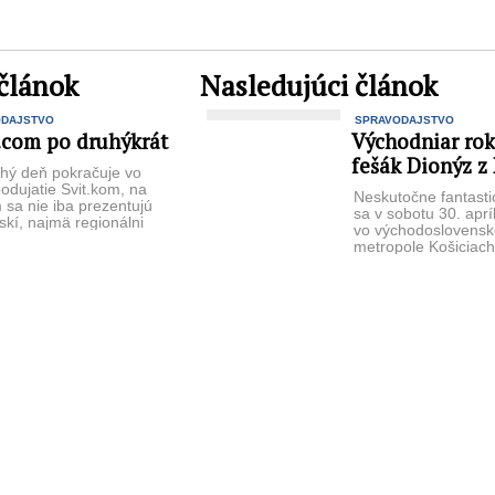
článok
Nasledujúci článok
ODAJSTVO
SPRAVODAJSTVO
.com po druhýkrát
Východniar rok
fešák Dionýz z
hý deň pokračuje vo
podujatie Svit.kom, na
Neskutočne fantasti
 sa nie iba prezentujú
sa v sobotu 30. aprí
skí, najmä regionálni
vo východoslovensk
via, ale aj ...
metropole Košiciach
O premiérový titul 
roka 2016 súperilo 6 