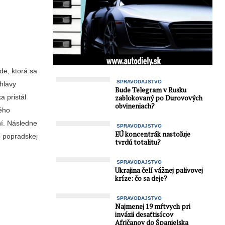
de, ktorá sa
SPRAVODAJSTVO
hlavy
Bude Telegram v Rusku
a pristál
zablokovaný po Durovových
obvineniach?
ného
ní. Následne
SPRAVODAJSTVO
EÚ koncentrák nastoľuje
o popradskej
tvrdú totalitu?
SPRAVODAJSTVO
Ukrajina čelí vážnej palivovej
kríze: čo sa deje?
SPRAVODAJSTVO
Najmenej 19 mŕtvych pri
invázii desaťtisícov
Afričanov do Španielska