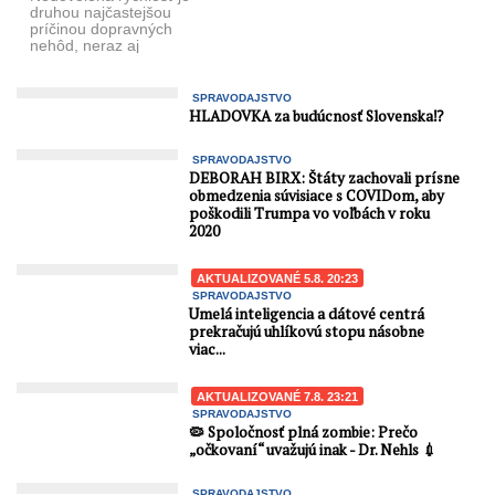
slovensko-poľskom ...
druhou najčastejšou
príčinou dopravných
nehôd, neraz aj
smrteľných. Preto polícia
v dňoch 21. až 22. apríla
2016 pripravila 24 ...
SPRAVODAJSTVO
HLADOVKA za budúcnosť Slovenska⁉️
SPRAVODAJSTVO
DEBORAH BIRX: Štáty zachovali prísne
obmedzenia súvisiace s COVIDom, aby
poškodili Trumpa vo voľbách v roku
2020
AKTUALIZOVANÉ 5.8. 20:23
SPRAVODAJSTVO
Umelá inteligencia a dátové centrá
prekračujú uhlíkovú stopu násobne
viac...
AKTUALIZOVANÉ 7.8. 23:21
SPRAVODAJSTVO
🦠 Spoločnosť plná zombie: Prečo
„očkovaní“ uvažujú inak - Dr. Nehls 💉
SPRAVODAJSTVO