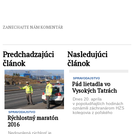
ZANECHAJTE NÁM KOMENTÁR
Predchadzajúci
Nasledujúci
článok
článok
SPRAVODAJSTVO
Pád lietadla vo
Vysokých Tatrách
Dnes 20. apríla
v popoludňajších hodinách
oznámili záchranárom HZS
kolegovia z poľského
SPRAVODAJSTVO
Rýchlostný maratón
TOPR-u pád
bezmotorového lietadla
2016
v Bielovodskej doline.
Lietadlo spadlo na
Nedovolená rýchlosť je