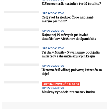
EÚ koncentrák nastoľuje tvrdú totalitu?
SPRAVODAJSTVO
Celý svet ťa sleduje: Čo je napísané
malým písmom?
SPRAVODAJSTVO
Najmenej 19 mŕtvych pri invázii
desaťtisícov Afričanov do Španielska
SPRAVODAJSTVO
Tri dni v Manile - 3 významné podujatia
ministrov zahraničia ázijských krajín
SPRAVODAJSTVO
Ukrajina čelí vážnej palivovej kríze: čo sa
deje?
AKTUALIZOVANÉ 8.8. 00:50
SPRAVODAJSTVO
Masívny výpadok internetu v Rusku