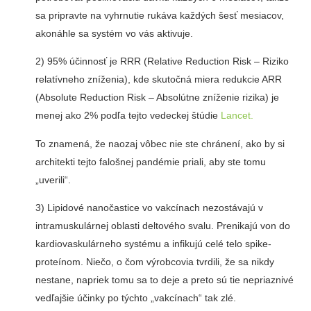
sa pripravte na vyhrnutie rukáva každých šesť mesiacov,
akonáhle sa systém vo vás aktivuje.
2) 95% účinnosť je RRR (Relative Reduction Risk – Riziko
relatívneho zníženia), kde skutočná miera redukcie ARR
(Absolute Reduction Risk – Absolútne zníženie rizika) je
menej ako 2% podľa tejto vedeckej štúdie
Lancet.
To znamená, že naozaj vôbec nie ste chránení, ako by si
architekti tejto falošnej pandémie priali, aby ste tomu
„uverili“.
3) Lipidové nanočastice vo vakcínach nezostávajú v
intramuskulárnej oblasti deltového svalu. Prenikajú von do
kardiovaskulárneho systému a infikujú celé telo spike-
proteínom. Niečo, o čom výrobcovia tvrdili, že sa nikdy
nestane, napriek tomu sa to deje a preto sú tie nepriaznivé
vedľajšie účinky po týchto „vakcínach“ tak zlé.