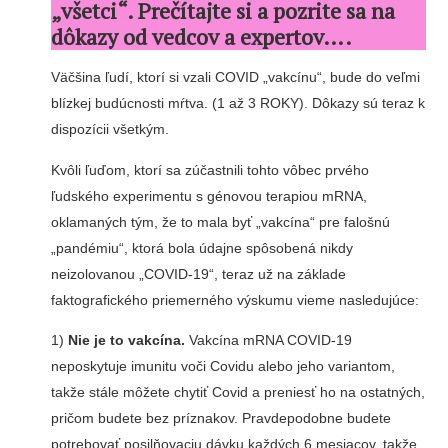
„všetci“. Prečítajte si a pozrite sa na
dôkazy od vedcov a expertov….
Väčšina ľudí, ktorí si vzali COVID „vakcínu“, bude do veľmi
blízkej budúcnosti mŕtva. (1 až 3 ROKY). Dôkazy sú teraz k
dispozícii všetkým.
Kvôli ľuďom, ktorí sa zúčastnili tohto vôbec prvého
ľudského experimentu s génovou terapiou mRNA,
oklamaných tým, že to mala byť „vakcína“ pre falošnú
„pandémiu“, ktorá bola údajne spôsobená nikdy
neizolovanou „COVID-19“, teraz už na základe
faktografického priemerného výskumu vieme nasledujúce:
1)
Nie je to vakcína.
Vakcína mRNA COVID-19
neposkytuje imunitu voči Covidu alebo jeho variantom,
takže stále môžete chytiť Covid a preniesť ho na ostatných,
pričom budete bez príznakov. Pravdepodobne budete
potrebovať posilňovaciu dávku každých 6 mesiacov, takže