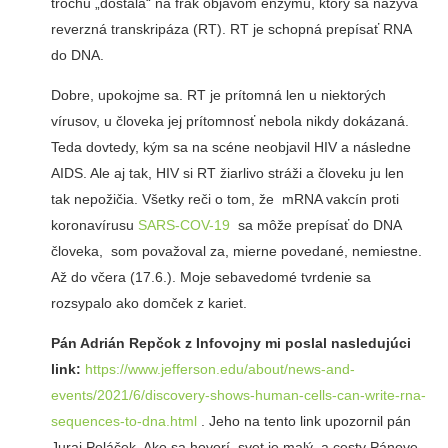
trochu „dostala“ na frak objavom enzýmu, ktorý sa nazýva
reverzná transkripáza (RT). RT je schopná prepísať RNA
do DNA.
Dobre, upokojme sa. RT je prítomná len u niektorých
vírusov, u človeka jej prítomnosť nebola nikdy dokázaná.
Teda dovtedy, kým sa na scéne neobjavil HIV a následne
AIDS. Ale aj tak, HIV si RT žiarlivo stráži a človeku ju len
tak nepožičia. Všetky reči o tom, že mRNA vakcín proti
koronavírusu
SARS-COV-19
sa môže prepísať do DNA
človeka, som považoval za, mierne povedané, nemiestne.
Až do včera (17.6.). Moje sebavedomé tvrdenie sa
rozsypalo ako domček z kariet.
Pán Adrián Repčok z Infovojny mi poslal nasledujúci
link:
https://www.jefferson.edu/about/news-and-
events/2021/6/discovery-shows-human-cells-can-write-rna-
sequences-to-dna.html
. Jeho na tento link upozornil pán
Juraj Poláček. Ako sa hovorí, svet je malý, a cesty Pánove