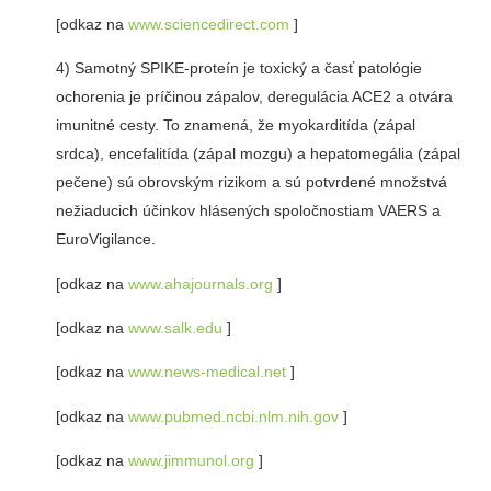
[odkaz na
www.sciencedirect.com
]
4) Samotný SPIKE-proteín je toxický a časť patológie
ochorenia je príčinou zápalov, deregulácia ACE2 a otvára
imunitné cesty. To znamená, že myokarditída (zápal
srdca), encefalitída (zápal mozgu) a hepatomegália (zápal
pečene) sú obrovským rizikom a sú potvrdené množstvá
nežiaducich účinkov hlásených spoločnostiam VAERS a
EuroVigilance.
[odkaz na
www.ahajournals.org
]
[odkaz na
www.salk.edu
]
[odkaz na
www.news-medical.net
]
[odkaz na
www.pubmed.ncbi.nlm.nih.gov
]
[odkaz na
www.jimmunol.org
]