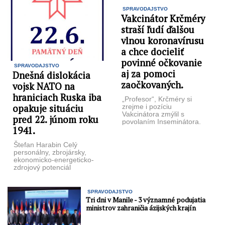
SPRAVODAJSTVO
Vakcinátor Krčméry
straší ľudí ďalšou
vlnou koronavírusu
a chce docieliť
povinné očkovanie
SPRAVODAJSTVO
aj za pomoci
Dnešná dislokácia
zaočkovaných.
vojsk NATO na
hraniciach Ruska iba
„Profesor“, Krčméry si
opakuje situáciu
zrejme i pozíciu
Vakcinátora zmýlil s
pred 22. júnom roku
povolaním Inseminátora.
1941.
Vakcinátor Krčméry straší
ľudí ďalšou vlnou
koronavírusu. Chce dať ...
Štefan Harabin Celý
personálny, zbrojársky,
ekonomicko-energeticko-
zdrojový potenciál
kontinentálnej Európy
bol 22. júna 1941nasadený
na likvidáciu Slovanov.
SPRAVODAJSTVO
Nepripomína Vám to aj
Tri dni v Manile - 3 významné podujatia
momentálny ...
ministrov zahraničia ázijských krajín