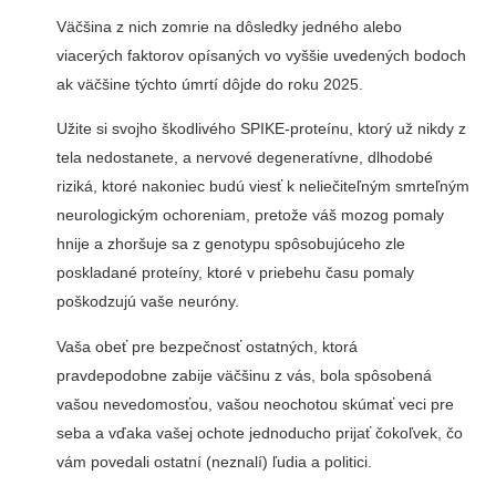
Väčšina z nich zomrie na dôsledky jedného alebo
viacerých faktorov opísaných vo vyššie uvedených bodoch
ak väčšine týchto úmrtí dôjde do roku 2025.
Užite si svojho škodlivého SPIKE-proteínu, ktorý už nikdy z
tela nedostanete, a nervové degeneratívne, dlhodobé
riziká, ktoré nakoniec budú viesť k neliečiteľným smrteľným
neurologickým ochoreniam, pretože váš mozog pomaly
hnije a zhoršuje sa z genotypu spôsobujúceho zle
poskladané proteíny, ktoré v priebehu času pomaly
poškodzujú vaše neuróny.
Vaša obeť pre bezpečnosť ostatných, ktorá
pravdepodobne zabije väčšinu z vás, bola spôsobená
vašou nevedomosťou, vašou neochotou skúmať veci pre
seba a vďaka vašej ochote jednoducho prijať čokoľvek, čo
vám povedali ostatní (neznalí) ľudia a politici.