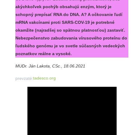
akýchkoľvek pochýb obsahujú enzým, ktorý je
schopný prepísať RNA do DNA. A? A očkovanie ľudí
mRNA vakcínami proti SARS-COV-19 je potrebné
okamžite (najradšej so spätnou platnosťou) zastaviť.
Nebezpečenstvo zabudovania vírusového proteínu do
ľudského genómu je vo svetle súčasných vedeckých
poznatkov reálne a vysoké.
MUDr. Ján Lakota, CSc., 18.06.2021
tadesco.org
prevzaté: