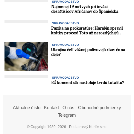
SPRAVODAJSTVO
Najmenej 19 mŕtvych pri invázii
desaťtisícov Afričanov do Španielska
SPRAVODAJSTVO
Panika na prokuratúre: Harabin spravil
krátky proces! Toto už nerozdýchajú...
SPRAVODAJSTVO
Ukrajina čelí vážnej palivovej kríze: čo sa
deje?
SPRAVODAJSTVO
EÚ koncentrák nastoľuje tvrdú totalitu?
Aktuálne číslo
Kontakt
O nás
Obchodné podmienky
Telegram
© Copyright 1989- 2026 - Podtatraský Kuriér s.r.o.