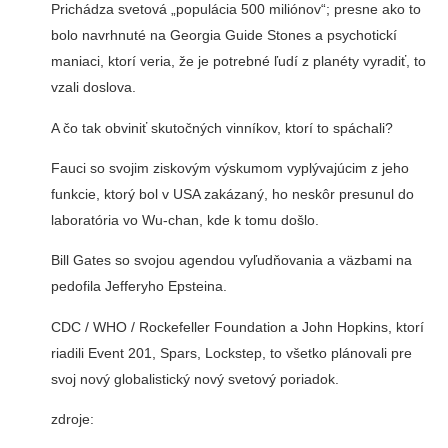
Prichádza svetová „populácia 500 miliónov“; presne ako to
bolo navrhnuté na Georgia Guide Stones a psychotickí
maniaci, ktorí veria, že je potrebné ľudí z planéty vyradiť, to
vzali doslova.
A čo tak obviniť skutočných vinníkov, ktorí to spáchali?
Fauci so svojim ziskovým výskumom vyplývajúcim z jeho
funkcie, ktorý bol v USA zakázaný, ho neskôr presunul do
laboratória vo Wu-chan, kde k tomu došlo.
Bill Gates so svojou agendou vyľudňovania a väzbami na
pedofila Jefferyho Epsteina.
CDC / WHO / Rockefeller Foundation a John Hopkins, ktorí
riadili Event 201, Spars, Lockstep, to všetko plánovali pre
svoj nový globalistický nový svetový poriadok.
zdroje: