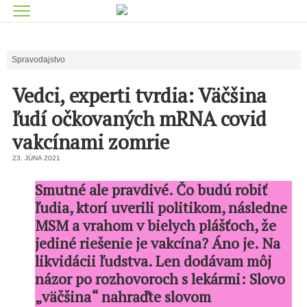
Spravodajstvo
Vedci, experti tvrdia: Väčšina
ľudí očkovaných mRNA covid
vakcínami zomrie
23. JÚNA 2021
Smutné ale pravdivé. Čo budú robiť
ľudia, ktorí uverili politikom, následne
MSM a vrahom v bielych plášťoch, že
jediné riešenie je vakcína? Áno je. Na
likvidácii ľudstva. Len dodávam môj
názor po rozhovoroch s lekármi: Slovo
„väčšina“ nahraďte slovom