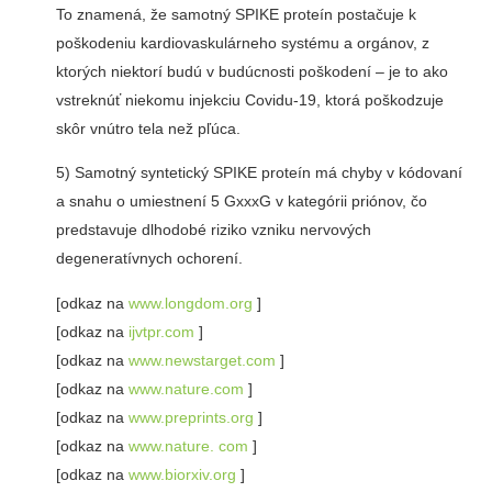
To znamená, že samotný SPIKE proteín postačuje k
poškodeniu kardiovaskulárneho systému a orgánov, z
ktorých niektorí budú v budúcnosti poškodení – je to ako
vstreknúť niekomu injekciu Covidu-19, ktorá poškodzuje
skôr vnútro tela než pľúca.
5) Samotný syntetický SPIKE proteín má chyby v kódovaní
a snahu o umiestnení 5 GxxxG v kategórii priónov, čo
predstavuje dlhodobé riziko vzniku nervových
degeneratívnych ochorení.
[odkaz na
www.longdom.org
]
[odkaz na
ijvtpr.com
]
[odkaz na
www.newstarget.com
]
[odkaz na
www.nature.com
]
[odkaz na
www.preprints.org
]
[odkaz na
www.nature. com
]
[odkaz na
www.biorxiv.org
]