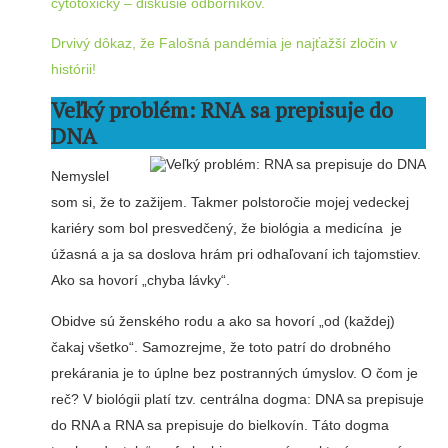
cytotoxický – diskusie odborníkov.
Drvivý dôkaz, že Falošná pandémia je najťažší zločin v
histórii!
Veľký problém: RNA sa prepisuje do
DNA
Nemyslel
som si, že to zažijem. Takmer polstoročie mojej vedeckej
kariéry som bol presvedčený, že biológia a medicína je
úžasná a ja sa doslova hrám pri odhaľovaní ich tajomstiev.
Ako sa hovorí „chyba lávky“.
Obidve sú ženského rodu a ako sa hovorí „od (každej)
čakaj všetko“. Samozrejme, že toto patrí do drobného
prekárania je to úplne bez postranných úmyslov. O čom je
reč? V biológii platí tzv. centrálna dogma: DNA sa prepisuje
do RNA a RNA sa prepisuje do bielkovín. Táto dogma