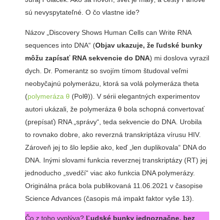
sú nevyspytateľné. O čo vlastne ide?
Názov „Discovery Shows Human Cells can Write RNA
sequences into DNA“ (
Objav ukazuje, že ľudské bunky
môžu zapísať RNA sekvencie do DNA
) mi doslova vyrazil
dych. Dr. Pomerantz so svojím tímom študoval veľmi
neobyčajnú polymerázu, ktorá sa volá polymeráza theta
(
polymeráza θ
(Polθ)). V sérii elegantných experimentov
autori ukázali, že polymeráza θ bola schopná convertovať
(prepísať) RNA „správy“, teda sekvencie do DNA. Urobila
to rovnako dobre, ako reverzná transkriptáza vírusu HIV.
Zároveň jej to šlo lepšie ako, keď „len duplikovala“ DNA do
DNA. Inými slovami funkcia reverznej transkriptázy (RT) jej
jednoducho „svedčí“ viac ako funkcia DNA polymerázy.
Originálna práca bola publikovaná 11.06.2021 v časopise
Science Advances (časopis má impakt faktor vyše 13).
Čo z toho vyplýva?
Ľudské bunky jednoznačne, bez