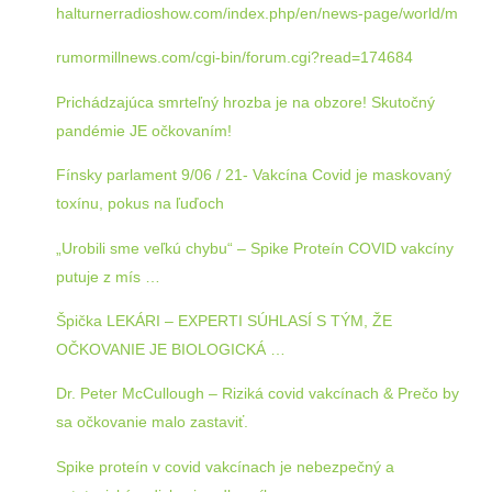
halturnerradioshow.com/index.php/en/news-page/world/m
rumormillnews.com/cgi-bin/forum.cgi?read=174684
Prichádzajúca smrteľný hrozba je na obzore! Skutočný
pandémie JE očkovaním!
Fínsky parlament 9/06 / 21- Vakcína Covid je maskovaný
toxínu, pokus na ľuďoch
„Urobili sme veľkú chybu“ – Spike Proteín COVID vakcíny
putuje z mís …
Špička LEKÁRI – EXPERTI SÚHLASÍ S TÝM, ŽE
OČKOVANIE JE BIOLOGICKÁ …
Dr. Peter McCullough – Riziká covid vakcínach & Prečo by
sa očkovanie malo zastaviť.
Spike proteín v covid vakcínach je nebezpečný a