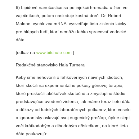
6) Lipidové nanočastice sa po injekcii hromadia u žien vo
vaječníkoch, potom nasleduje kostná dreň. Dr. Robert
Malone, vynálezca mRNA, vysvetľuje tieto zistenia laicky
pre hlúpych ľudí, ktorí nemôžu ľahko spracovať vedecké
dáta.
[odkaz na
www.bitchute.com
]
Redakčné stanovisko Hala Turnera
Keby sme nehovorili o ľahkoverných naivných idiotoch,
ktorí skočili na experimentálne pokusy génovej terapie,
ktoré preskočili akékoľvek skutočné a zmysluplné štúdie
predstavujúce uvedené zistenia, tak máme teraz tieto dáta
a dôkazy od ľudských laboratórnych potkanov, ktorí veselo
a ignorantsky oslavujú svoj eugenický prešľap, úplne slepí
voči krátkodobým a dlhodobým dôsledkom, na ktoré tieto
dáta poukazujú: