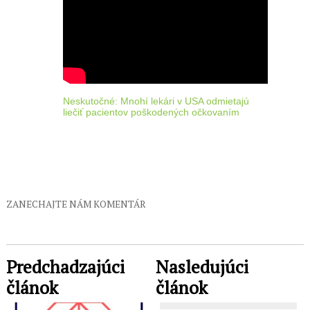
Neskutočné: Mnohí lekári v USA odmietajú
liečiť pacientov poškodených očkovaním
ZANECHAJTE NÁM KOMENTÁR
Predchadzajúci
Nasledujúci
článok
článok