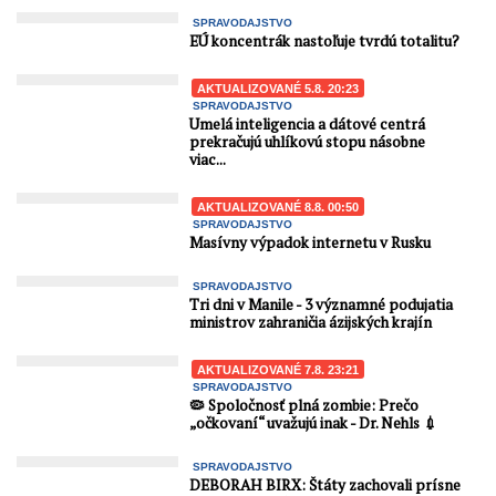
SPRAVODAJSTVO
EÚ koncentrák nastoľuje tvrdú totalitu?
AKTUALIZOVANÉ 5.8. 20:23
SPRAVODAJSTVO
Umelá inteligencia a dátové centrá
prekračujú uhlíkovú stopu násobne
viac...
AKTUALIZOVANÉ 8.8. 00:50
SPRAVODAJSTVO
Masívny výpadok internetu v Rusku
SPRAVODAJSTVO
Tri dni v Manile - 3 významné podujatia
ministrov zahraničia ázijských krajín
AKTUALIZOVANÉ 7.8. 23:21
SPRAVODAJSTVO
🦠 Spoločnosť plná zombie: Prečo
„očkovaní“ uvažujú inak - Dr. Nehls 💉
SPRAVODAJSTVO
DEBORAH BIRX: Štáty zachovali prísne