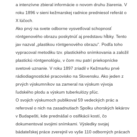
a intenzívne zbieral informácie o novom druhu žiarenia. V
roku 1896 v sieni kežmarskej radnice predniesol referát o
X lúčoch.
Ako prvý na svete odborne vysvetľoval schopnosť
röntgenového obrazu poskytnúť aj predstavu hĺbky. Tento
jav nazval „plastikou röntgenového obrazu“. Podľa toho
vypracoval metodiku tzv. plastického snímkovania a založil
plastickú röntgenológiu, v čom mu patrí priekopnícke
svetové uznanie. V roku 1897 zriadil v Kežmarku prvé
rádiodiagnostické pracovisko na Slovensku. Ako jeden z
prvých výskumníkov sa zameral na výskum vývoja
ľudského plodu a výskum tuberkulózy pľúc.
O svojich výskumoch publikoval 59 vedeckých prác a
referoval o nich na zasadnutiach Spolku uhorských lekárov
v Budapešti, kde prednášal o osifikácii kostí, čo
dokumentoval svojimi snímkami. Výsledky svojej
bádateľskej práce zverejnil vo vyše 110 odborných prácach