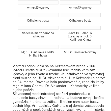
Vernisáž výstavy
Vernisáž výstavy
Odhalenie busty
Odhalenie busty
Vedecká medzinárodná
Zľava Dr. Belan, Á.
schôdza
Szesztay a prof. Dr.
Karlinger Kinga
Mgr. E. Cintulová a PhDr.
MUDr. Jaroslav Novotný
N. Baráthová
V stredu odpoludnia sa na Kežmarskom hrade k 100.
výročiu úmrtia MUDr. Alexandra uskutočnila vernisáž
výstavy o jeho živote a tvorbe. Je inštalovaná vo výstavnej
sieni múzea na Ul. Dr. Alexandra č. 11 v Kežmarku a potrvá
do 24. marca. Rovnako bola predstavená aj reedícia knihy
Mgr. Milana Chomu: Dr. Alexander – Kežmarský velikán
a jeho poézia.
Slávnostnej medzinárodnej schôdzi predchádzalo
odhalenie busty slávneho rodáka na budove evanjelického
gymnázia, ktorého sa zúčastnili nielen sám autor busty,
sochár Mgr. Art. Ladislav Galko, ale aj domáci zástupcovia
odborných a spoločenských organizácií, významní historici,