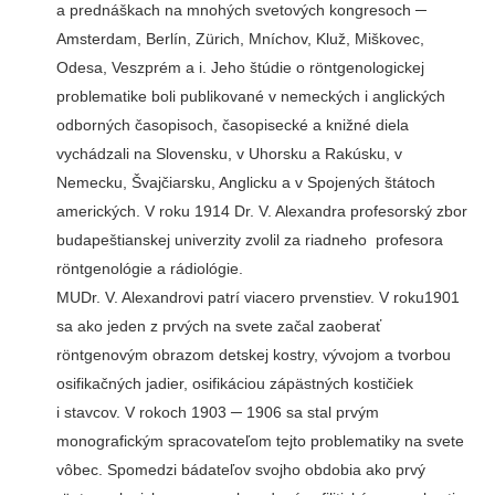
a prednáškach na mnohých svetových kongresoch ─
Amsterdam, Berlín, Zürich, Mníchov, Kluž, Miškovec,
Odesa, Veszprém a i. Jeho štúdie o röntgenologickej
problematike boli publikované v nemeckých i anglických
odborných časopisoch, časopisecké a knižné diela
vychádzali na Slovensku, v Uhorsku a Rakúsku, v
Nemecku, Švajčiarsku, Anglicku a v Spojených štátoch
amerických. V roku 1914 Dr. V. Alexandra profesorský zbor
budapeštianskej univerzity zvolil za riadneho profesora
röntgenológie a rádiológie.
MUDr. V. Alexandrovi patrí viacero prvenstiev. V roku1901
sa ako jeden z prvých na svete začal zaoberať
röntgenovým obrazom detskej kostry, vývojom a tvorbou
osifikačných jadier, osifikáciou zápästných kostičiek
i stavcov. V rokoch 1903 ─ 1906 sa stal prvým
monografickým spracovateľom tejto problematiky na svete
vôbec. Spomedzi bádateľov svojho obdobia ako prvý