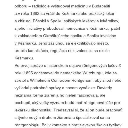
odboru – radiológie vyštudoval medicínu v Budapešti
a v roku 1882 sa vrátil do Kežmarku ako praktický lekár
a chirurg. Pôsobil v Spolku spišských lekárov a lekárnikov,
z jeho iniciatívy prebudovali nemocnicu v Kežmarku, patril
k zakladateľom Okrašľujúceho spolku a Spolku invalidov
v Kežmarku. Jeho zásluhou sa elektrifikovalo mesto,
urobila kanalizácia, regulácia riek, zalesnilo sa okolie
Kežmarku.
Po prvej správe o historickom objave röntgenových lúčov X
roku 1895 odcestoval do nemeckého Würzburgu, kde sa
stretol s Wilhelmom Conradom Röntgenom, aby si od neho
vyžiadal podrobné správy o novom vynáleze. Dovtedy
neznáma forma žiarenia ho nielen fascinovala, ale
pochopil, aký veľký význam budú mať röntgenové lúče pre
lekársku diagnostiku. Predsavzal si, že aj on bude pracovať
s týmto novým druhom žiarenia a špecializoval sa na
röntgenológiu. Bol v kontakte s bratislavskou školou fyzikov