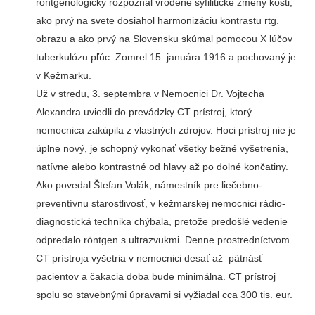
röntgenologicky rozpoznal vrodené syfilitické zmeny kosti,
ako prvý na svete dosiahol harmonizáciu kontrastu rtg.
obrazu a ako prvý na Slovensku skúmal pomocou X lúčov
tuberkulózu pľúc. Zomrel 15. januára 1916 a pochovaný je
v Kežmarku.
Už v stredu, 3. septembra v Nemocnici Dr. Vojtecha
Alexandra uviedli do prevádzky CT prístroj, ktorý
nemocnica zakúpila z vlastných zdrojov. Hoci prístroj nie je
úplne nový, je schopný vykonať všetky bežné vyšetrenia,
natívne alebo kontrastné od hlavy až po dolné končatiny.
Ako povedal Štefan Volák, námestník pre liečebno-
preventívnu starostlivosť, v kežmarskej nemocnici rádio-
diagnostická technika chýbala, pretože predošlé vedenie
odpredalo rӧntgen s ultrazvukmi. Denne prostredníctvom
CT prístroja vyšetria v nemocnici desať až pätnásť
pacientov a čakacia doba bude minimálna. CT prístroj
spolu so stavebnými úpravami si vyžiadal cca 300 tis. eur.