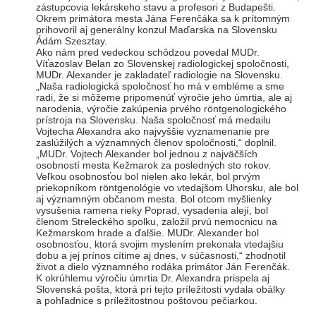
zástupcovia lekárskeho stavu a profesori z Budapešti.
Okrem primátora mesta Jána Ferenčáka sa k prítomným
prihovoril aj generálny konzul Maďarska na Slovensku
Ádám Szesztay.
Ako nám pred vedeckou schôdzou povedal MUDr.
Víťazoslav Belan zo Slovenskej radiologickej spoločnosti,
MUDr. Alexander je zakladateľ radiologie na Slovensku.
„Naša radiologická spoločnosť ho má v embléme a sme
radi, že si môžeme pripomenúť výročie jeho úmrtia, ale aj
narodenia, výročie zakúpenia prvého rӧntgenologického
prístroja na Slovensku. Naša spoločnosť má medailu
Vojtecha Alexandra ako najvyššie vyznamenanie pre
zaslúžilých a významných členov spoločnosti,“ doplnil.
„MUDr. Vojtech Alexander bol jednou z najväčších
osobností mesta Kežmarok za posledných sto rokov.
Veľkou osobnosťou bol nielen ako lekár, bol prvým
priekopníkom rӧntgenológie vo vtedajšom Uhorsku, ale bol
aj významným občanom mesta. Bol otcom myšlienky
vysušenia ramena rieky Poprad, vysadenia alejí, bol
členom Streleckého spolku, založil prvú nemocnicu na
Kežmarskom hrade a ďalšie. MUDr. Alexander bol
osobnosťou, ktorá svojim myslením prekonala vtedajšiu
dobu a jej prínos cítime aj dnes, v súčasnosti,“ zhodnotil
život a dielo významného rodáka primátor Ján Ferenčák.
K okrúhlemu výročiu úmrtia Dr. Alexandra prispela aj
Slovenská pošta, ktorá pri tejto príležitosti vydala obálky
a pohľadnice s príležitostnou poštovou pečiarkou.