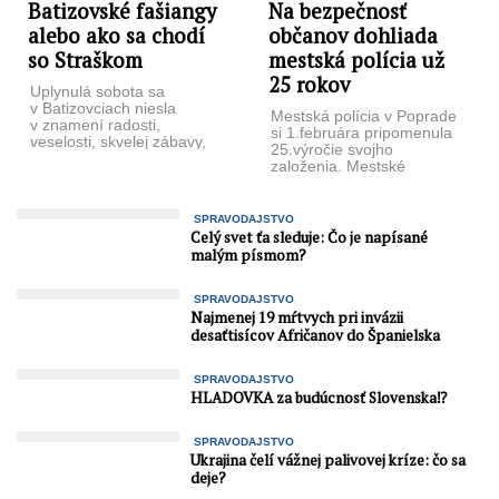
Batizovské fašiangy
Na bezpečnosť
alebo ako sa chodí
občanov dohliada
so Straškom
mestská polícia už
25 rokov
Uplynulá sobota sa
v Batizovciach niesla
Mestská polícia v Poprade
v znamení radosti,
si 1.februára pripomenula
veselosti, skvelej zábavy,
25.výročie svojho
hudby, dobrého jedla
založenia. Mestské
a pitia, ale hlavne
zastupiteľstvo mesta
Chodenia so Straškom v ...
Poprad zriadilo Mestskú
políciu Poprad uznesením
SPRAVODAJSTVO
č. ...
Celý svet ťa sleduje: Čo je napísané
malým písmom?
SPRAVODAJSTVO
Najmenej 19 mŕtvych pri invázii
desaťtisícov Afričanov do Španielska
SPRAVODAJSTVO
HLADOVKA za budúcnosť Slovenska⁉️
SPRAVODAJSTVO
Ukrajina čelí vážnej palivovej kríze: čo sa
deje?