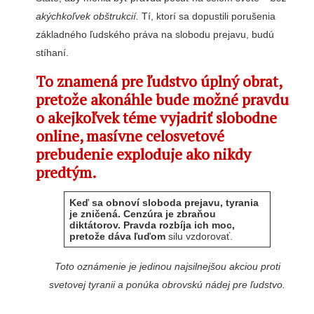
akýchkoľvek obštrukcií.
Tí, ktorí sa dopustili porušenia
základného ľudského práva na slobodu prejavu, budú
stíhaní.
To znamená pre ľudstvo úplný obrat,
pretože akonáhle bude možné pravdu
o akejkoľvek téme vyjadriť slobodne
online, masívne celosvetové
prebudenie exploduje ako nikdy
predtým.
Keď sa obnoví sloboda prejavu, tyrania
je zničená. Cenzúra je zbraňou
diktátorov. Pravda rozbíja ich moc,
pretože dáva ľuďom
silu vzdorovať.
Toto oznámenie je jedinou najsilnejšou akciou proti
svetovej tyranii a ponúka obrovskú nádej pre ľudstvo.