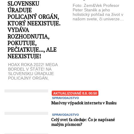
SLOVENSKU
Foto: Zem&Vek Profesor
ÚRADUJE
Peter Staněk a jeho
holistický pohľad na život v
POLICAJNÝ ORGÁN,
našom svete, či univerze…
KTORÝ NEEXISTUJE.
voda nás navedie Profesor
...
VYDÁVA
ROZHODNUTIA,
POKUTUJE,
PEČIATKUJE…, ALE
NEEXISTUJE!
HOAX ROKA 2022! MEGA
BORDEL V ŠTÁTE! NA
SLOVENSKU ÚRADUJE
POLICAJNÝ ORGÁN,
KTORÝ NEEXISTUJE.
VYDÁVA ROZHODNUTIA,
POKUTUJE,
AKTUALIZOVANÉ 8.8. 00:50
PEČIATKUJE…, ALE
SPRAVODAJSTVO
NEEXISTUJE. ...
Masívny výpadok internetu v Rusku
SPRAVODAJSTVO
Celý svet ťa sleduje: Čo je napísané
malým písmom?