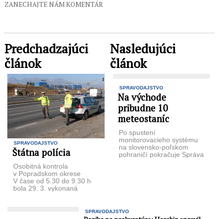
ZANECHAJTE NÁM KOMENTÁR
Predchadzajúci
Nasledujúci
článok
článok
SPRAVODAJSTVO
Na východe
pribudne 10
meteostaníc
Po spustení
monitorovacieho systému
SPRAVODAJSTVO
na slovensko-poľskom
Štátna polícia
pohraničí pokračuje Správa
a údržba ciest
Osobitná kontrola
Prešovského
v Popradskom okrese
samosprávneho kraja
V čase od 5.30 do 9.30 h
(SÚC PSK) v jeho
bola 29. 3. vykonaná
rozširovaní projektom aj ...
osobitná kontrola v rámci
Okresného riaditeľstva
Policajného ...
SPRAVODAJSTVO