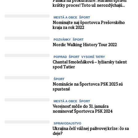
Panika na prokuratúre: Harabin spravil
krátky proces! Toto už nerozdýchajú...
MESTÁ A OBCE
ŠPORT
Nominujte naj športovca Prešovského
kraja za rok 2022
POZVÁNKY
ŠPORT
Nordic Walking History Tour 2022
POPRAD
ŠPORT
VYSOKÉ TATRY
Chantal Smoleňáková – lyžiarsky talent
spod Tatier
ŠPORT
Nominácie na Športovca PSK 2023 sú
spustené
MESTÁ A OBCE
ŠPORT
Verejnosť môže do 31. januára
nominovať Športovca PSK 2024
SPRAVODAJSTVO
Ukrajina čelí vážnej palivovej kríze: čo sa
deje?