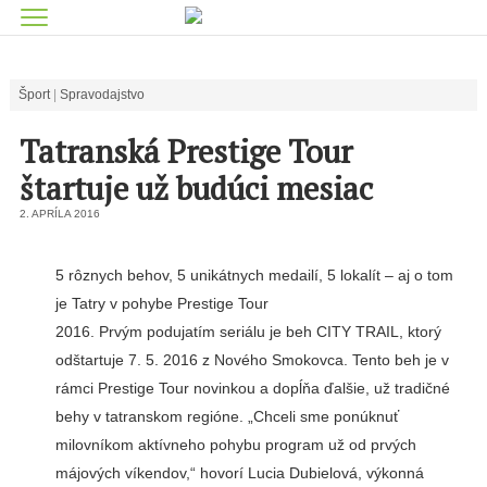
Šport
Spravodajstvo
Tatranská Prestige Tour
štartuje už budúci mesiac
2. APRÍLA 2016
5 rôznych behov, 5 unikátnych medailí, 5 lokalít – aj o tom
je Tatry v pohybe Prestige Tour
2016. Prvým podujatím seriálu je beh CITY TRAIL, ktorý
odštartuje 7. 5. 2016 z Nového Smokovca. Tento beh je v
rámci Prestige Tour novinkou a dopĺňa ďalšie, už tradičné
behy v tatranskom regióne. „Chceli sme ponúknuť
milovníkom aktívneho pohybu program už od prvých
májových víkendov,“ hovorí Lucia Dubielová, výkonná