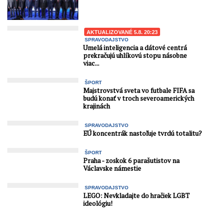
AKTUALIZOVANÉ 5.8. 20:23
SPRAVODAJSTVO
Umelá inteligencia a dátové centrá
prekračujú uhlíkovú stopu násobne
viac...
ŠPORT
Majstrovstvá sveta vo futbale FIFA sa
budú konať v troch severoamerických
krajinách
SPRAVODAJSTVO
EÚ koncentrák nastoľuje tvrdú totalitu?
ŠPORT
Praha - zoskok 6 parašutistov na
Václavske námestie
SPRAVODAJSTVO
LEGO: Nevkladajte do hračiek LGBT
ideológiu!