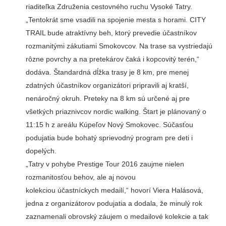
riaditeľka Združenia cestovného ruchu Vysoké Tatry.
„Tentokrát sme vsadili na spojenie mesta s horami. CITY
TRAIL bude atraktívny beh, ktorý prevedie účastníkov
rozmanitými zákutiami Smokovcov. Na trase sa vystriedajú
rôzne povrchy a na pretekárov čaká i kopcovitý terén,“
dodáva. Štandardná dĺžka trasy je 8 km, pre menej
zdatných účastníkov organizátori pripravili aj kratší,
nenáročný okruh. Preteky na 8 km sú určené aj pre
všetkých priaznivcov nordic walking. Štart je plánovaný o
11:15 h z areálu Kúpeľov Nový Smokovec. Súčasťou
podujatia bude bohatý sprievodný program pre deti i
dopelých.
„Tatry v pohybe Prestige Tour 2016 zaujme nielen
rozmanitosťou behov, ale aj novou
kolekciou účastníckych medailí,“ hovorí Viera Halásová,
jedna z organizátorov podujatia a dodala, že minulý rok
zaznamenali obrovský záujem o medailové kolekcie a tak