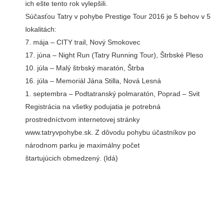
ich ešte tento rok vylepšili.
Súčasťou Tatry v pohybe Prestige Tour 2016 je 5 behov v 5
lokalitách:
7. mája – CITY trail, Nový Smokovec
17. júna – Night Run (Tatry Running Tour), Štrbské Pleso
10. júla – Malý štrbský maratón, Štrba
16. júla – Memoriál Jána Stilla, Nová Lesná
1. septembra – Podtatranský polmaratón, Poprad – Svit
Registrácia na všetky podujatia je potrebná
prostredníctvom internetovej stránky
www.tatryvpohybe.sk. Z dôvodu pohybu účastníkov po
národnom parku je maximálny počet
štartujúcich obmedzený. (ldá)