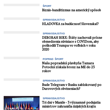
ŠPORT
Biznis-banditizmus na americký spôsob
SPRAVODAJSTVO
HLADOVKA za budúcnosť Slovenska⁉️
SPRAVODAJSTVO
DEBORAH BIRX: Štáty zachovali prísne
obmedzenia súvisiace s COVIDom, aby
poškodili Trumpa vo voľbách v roku
2020
POPRAD
ŠPORT
Naša popradská plavkyňa Tamara
Potocká získala bronz na ME do 23
rokov
SPRAVODAJSTVO
Bude Telegram v Rusku zablokovaný po
Durovových obvineniach?
SPRAVODAJSTVO
Tri dni v Manile - 3 významné podujatia
ministrov zahraničia ázijských krajín