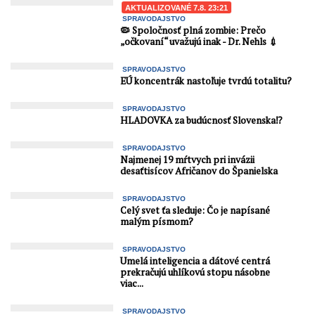
AKTUALIZOVANÉ 7.8. 23:21
SPRAVODAJSTVO
🦠 Spoločnosť plná zombie: Prečo
„očkovaní“ uvažujú inak - Dr. Nehls 💉
SPRAVODAJSTVO
EÚ koncentrák nastoľuje tvrdú totalitu?
SPRAVODAJSTVO
HLADOVKA za budúcnosť Slovenska⁉️
SPRAVODAJSTVO
Najmenej 19 mŕtvych pri invázii
desaťtisícov Afričanov do Španielska
SPRAVODAJSTVO
Celý svet ťa sleduje: Čo je napísané
malým písmom?
SPRAVODAJSTVO
Umelá inteligencia a dátové centrá
prekračujú uhlíkovú stopu násobne
viac...
SPRAVODAJSTVO