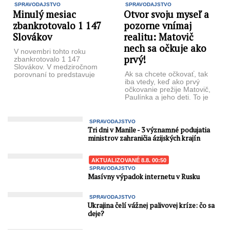
SPRAVODAJSTVO
SPRAVODAJSTVO
Minulý mesiac
Otvor svoju myseľ a
zbankrotovalo 1 147
pozorne vnímaj
Slovákov
realitu: Matovič
nech sa očkuje ako
V novembri tohto roku
prvý!
zbankrotovalo 1 147
Slovákov. V medziročnom
Ak sa chcete očkovať, tak
porovnaní to predstavuje
iba vtedy, keď ako prvý
nárast o takmer 137 %. V
očkovanie prežije Matovič,
porovnaní ...
Paulínka a jeho deti. To je
krásne, ...
SPRAVODAJSTVO
Tri dni v Manile - 3 významné podujatia
ministrov zahraničia ázijských krajín
AKTUALIZOVANÉ 8.8. 00:50
SPRAVODAJSTVO
Masívny výpadok internetu v Rusku
SPRAVODAJSTVO
Ukrajina čelí vážnej palivovej kríze: čo sa
deje?