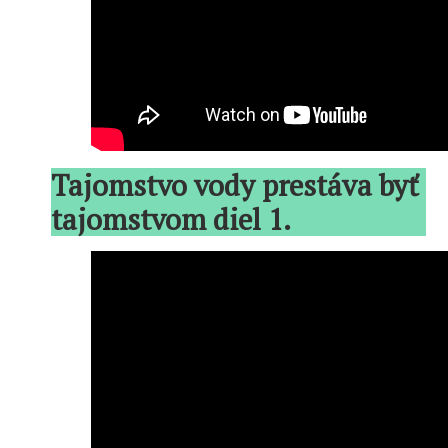
Tajomstvo vody prestáva byť
tajomstvom diel 1.