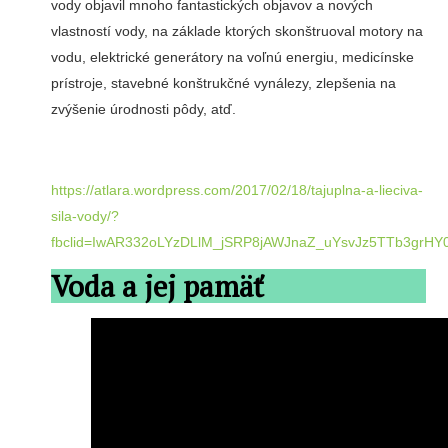
vody objavil mnoho fantastických objavov a nových
vlastností vody, na základe ktorých skonštruoval motory na
vodu, elektrické generátory na voľnú energiu, medicínske
prístroje, stavebné konštrukčné vynálezy, zlepšenia na
zvýšenie úrodnosti pôdy, atď.
https://atlara.wordpress.com/2017/02/18/tajuplna-a-lieciva-
sila-vody/?
fbclid=IwAR332oLYzDLlM_jSRP8jAWJnaZ_uYsvJz5TTb3grH
Voda a jej pamäť