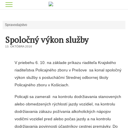
Spravodajstvo
Spoločný výkon služby
13. OKTÓBRA 2016
V priebehu 6. 10. na základe príkazu riaditeľa Krajského
riaditeľstva Policajného zboru v Prešove sa konal spoločný
výkon služby s poslucháčmi Strednej odbornej školy
Policajného zboru v Košiciach.
Policajti sa zamerali na kontrolu dodržiavania stanovených
alebo obmedzených rýchlostí jazdy vozidiel, na kontrolu
dodržiavania zákazu požívania alkoholických nápojov
vodičmi vozidiel pred alebo počas jazdy a na kontrolu
dodržiavania povinnosti účastníkov cestnej premávky. Do