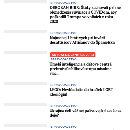
SPRAVODAJSTVO
DEBORAH BIRX: Štáty zachovali prísne
obmedzenia súvisiace s COVIDom, aby
poškodili Trumpa vo voľbách v roku
2020
SPRAVODAJSTVO
Najmenej 19 mŕtvych pri invázii
desaťtisícov Afričanov do Španielska
AKTUALIZOVANÉ 5.8. 20:23
SPRAVODAJSTVO
Umelá inteligencia a dátové centrá
prekračujú uhlíkovú stopu násobne
viac...
SPRAVODAJSTVO
LEGO: Nevkladajte do hračiek LGBT
ideológiu!
SPRAVODAJSTVO
Ukrajina čelí vážnej palivovej kríze: čo sa
deje?
SPRAVODAJSTVO