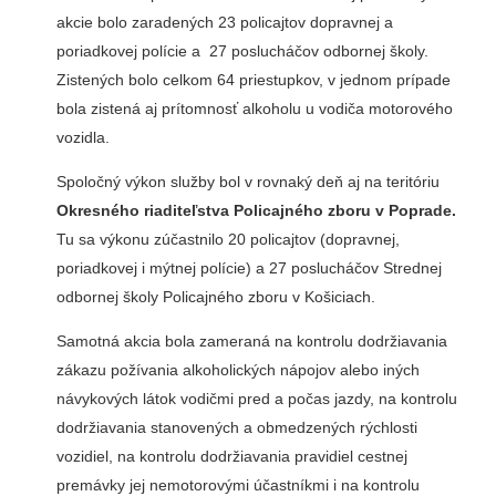
akcie bolo zaradených 23 policajtov dopravnej a
poriadkovej polície a 27 poslucháčov odbornej školy.
Zistených bolo celkom 64 priestupkov, v jednom prípade
bola zistená aj prítomnosť alkoholu u vodiča motorového
vozidla.
Spoločný výkon služby bol v rovnaký deň aj na teritóriu
Okresného riaditeľstva Policajného zboru v Poprade.
Tu sa výkonu zúčastnilo 20 policajtov (dopravnej,
poriadkovej i mýtnej polície) a 27 poslucháčov Strednej
odbornej školy Policajného zboru v Košiciach.
Samotná akcia bola zameraná na kontrolu dodržiavania
zákazu požívania alkoholických nápojov alebo iných
návykových látok vodičmi pred a počas jazdy, na kontrolu
dodržiavania stanovených a obmedzených rýchlosti
vozidiel, na kontrolu dodržiavania pravidiel cestnej
premávky jej nemotorovými účastníkmi i na kontrolu