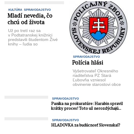
KULTÚRA
SPRAVODAJSTVO
Mladí nevedia, čo
chcú od života
Už po tretí raz sa
v Podtatranskej knižnici
predstavili študentom Živé
knihy – ľudia so
zaujímavým príbehom
a životnými skúsenosťami.
SPRAVODAJSTVO
Priestory knižnice ...
Polícia hlási
Vyšetrovateľ Okresného
riaditeľstva PZ Stará
Ľubovňa vzniesol
obvinenie starostovi obce
Čirč za zločin zneužívania
právomoci verejného
činiteľa a za zločin
SPRAVODAJSTVO
subvenčného ...
Panika na prokuratúre: Harabin spravil
krátky proces! Toto už nerozdýchajú...
SPRAVODAJSTVO
HLADOVKA za budúcnosť Slovenska⁉️