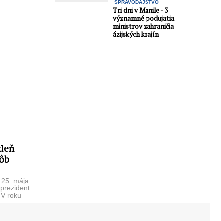
SPRAVODAJSTVO
Tri dni v Manile - 3
významné podujatia
ministrov zahraničia
ázijských krajín
deň
sôb
 25. mája
 prezident
 V roku
u 25. mája