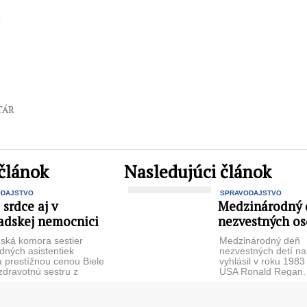
TÁR
článok
Nasledujúci článok
ODAJSTVO
SPRAVODAJSTVO
 srdce aj v
Medzinárodný 
adskej nemocnici
nezvestných o
ská komora sestier
Medzinárodný deň
dných asistentiek
nezvestných detí na
a prestížnou cenou Biele
vyhlásil v roku 1983
zdravotnú sestru z
USA Ronald Regan.
skej nemocnice. Po
1986 sa k vyhláseni
rokoch sa tak ...
...