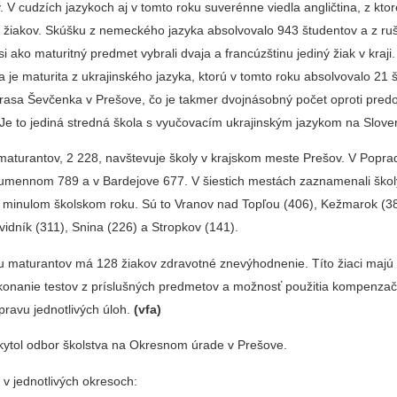
 V cudzích jazykoch aj v tomto roku suverénne viedla angličtina, z kto
 žiakov. Skúšku z nemeckého jazyka absolvovalo 943 študentov a z ruš
si ako maturitný predmet vybrali dvaja a francúzštinu jediný žiak v kraji.
 je maturita z ukrajinského jazyka, ktorú v tomto roku absolvovalo 21 
arasa Ševčenka v Prešove, čo je takmer dvojnásobný počet oproti pred
 Je to jediná stredná škola s vyučovacím ukrajinským jazykom na Slove
 maturantov, 2 228, navštevuje školy v krajskom meste Prešov. V Popra
Humennom 789 a v Bardejove 677. V šiestich mestách zaznamenali škol
 minulom školskom roku. Sú to Vranov nad Topľou (406), Kežmarok (38
idník (311), Snina (226) a Stropkov (141).
u maturantov má 128 žiakov zdravotné znevýhodnenie. Títo žiaci majú
onanie testov z príslušných predmetov a možnosť použitia kompenza
ravu jednotlivých úloh.
(vfa)
kytol odbor školstva na Okresnom úrade v Prešove.
v jednotlivých okresoch: