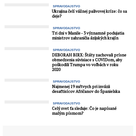
SPRAVODAJSTVO
Ukrajina čelí vážnej palivovej kríze: čo sa
deje?
SPRAVODAJSTVO
Tri dni v Manile - 3 významné podujatia
ministrov zahraničia ázijských krajín
SPRAVODAJSTVO
DEBORAH BIRX: Štáty zachovali prísne
obmedzenia súvisiace s COVIDom, aby
poškodili Trumpa vo voľbách v roku
2020
SPRAVODAJSTVO
Najmenej 19 mŕtvych pri invázii
desaťtisícov Afričanov do Španielska
SPRAVODAJSTVO
Celý svet ťa sleduje: Čo je napísané
malým písmom?