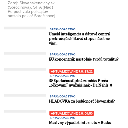
Zdroj: Slovanskenoviny.sk
(Soročinová), SITA (Naď)
Po pochvale policajtov
nastalo peklo! Soročinovej
facka Naďovi: „Spodina,
odpad spoločnosti, ktorý
nevie okrem ponižovania ...
SPRAVODAJSTVO
Umelá inteligencia a dátové centrá
prekračujú uhlíkovú stopu násobne
viac...
SPRAVODAJSTVO
EÚ koncentrák nastoľuje tvrdú totalitu?
AKTUALIZOVANÉ 7.8. 23:21
SPRAVODAJSTVO
🦠 Spoločnosť plná zombie: Prečo
„očkovaní“ uvažujú inak - Dr. Nehls 💉
SPRAVODAJSTVO
HLADOVKA za budúcnosť Slovenska⁉️
AKTUALIZOVANÉ 8.8. 00:50
SPRAVODAJSTVO
Masívny výpadok internetu v Rusku