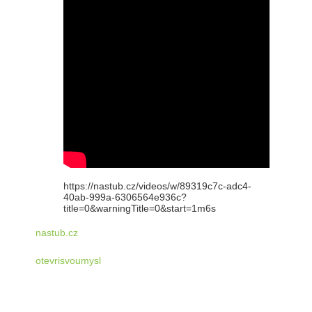
https://nastub.cz/videos/w/89319c7c-adc4-
40ab-999a-6306564e936c?
title=0&warningTitle=0&start=1m6s
nastub.cz
otevrisvoumysl