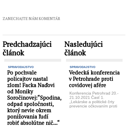
ZANECHAJTE NÁM KOMENTÁR
Predchadzajúci
Nasledujúci
článok
článok
SPRAVODAJSTVO
SPRAVODAJSTVO
Po pochvale
Vedecká konferencia
policajtov nastal
v Petrohrade proti
zlom! Facka Naďovi
covidovej afére
od Moniky
Konferencia Petrohrad 20.-
Soročinovej:“Spodina,
21.10.2021 Časť 1.
„Lekárske a politické črty
odpad spoločnosti,
prevencie očkovaním proti
ktorý nevie okrem
Covid 19 v Rusku.“ Foto:
videozáznam, začiatok
ponižovania ľudí
konferencie ...
robiť absolútne nič…“