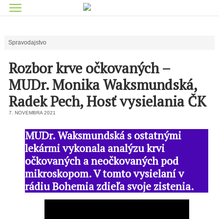
Spravodajstvo
Rozbor krve očkovaných –
MUDr. Monika Waksmundská,
Radek Pech, Hosť vysielania ČK
7. NOVEMBRA 2021
MUDr. Waksmundská s ostatnými
lekármi vykonala analýzu krvi
očkovaných a neočkovaných pod
mikroskopom. V tomto vysielaní v
rádiu Bohemia zdieľa svoje zistenia.