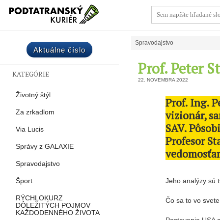
Spravodajstvo
Aktuálne číslo
Prof. Peter S
KATEGÓRIE
22. NOVEMBRA 2022
Životný štýl
Prof. Ing. 
vizionár, 
Za zrkadlom
SAV. Pôsobi
Via Lucis
Profesor S
Správy z GALAXIE
vedomosťa
Spravodajstvo
Jeho analýzy sú t
Šport
RÝCHLOKURZ
Čo sa to vo svete
DÔLEŽITÝCH POJMOV
KAŽDODENNÉHO ŽIVOTA