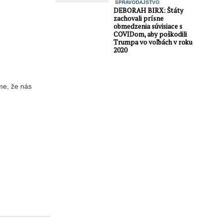
SPRAVODAJSTVO
DEBORAH BIRX: Štáty
zachovali prísne
obmedzenia súvisiace s
COVIDom, aby poškodili
Trumpa vo voľbách v roku
2020
me, že nás