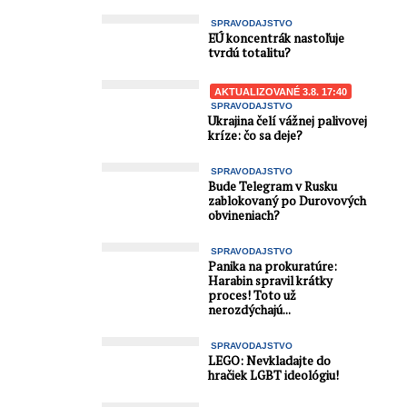
SPRAVODAJSTVO
EÚ koncentrák nastoľuje
tvrdú totalitu?
AKTUALIZOVANÉ 3.8. 17:40
SPRAVODAJSTVO
Ukrajina čelí vážnej palivovej
kríze: čo sa deje?
SPRAVODAJSTVO
Bude Telegram v Rusku
zablokovaný po Durovových
obvineniach?
SPRAVODAJSTVO
Panika na prokuratúre:
Harabin spravil krátky
proces! Toto už
nerozdýchajú...
SPRAVODAJSTVO
LEGO: Nevkladajte do
hračiek LGBT ideológiu!