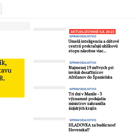
AKTUALIZOVANÉ 5.8. 20:23
SPRAVODAJSTVO
Umelá inteligencia a dátové
centrá prekračujú uhlíkovú
stopu násobne viac...
ik,
SPRAVODAJSTVO
Najmenej 19 mŕtvych pri
tavu
invázii desaťtisícov
R.
Afričanov do Španielska
SPRAVODAJSTVO
Tri dni v Manile - 3
významné podujatia
ministrov zahraničia
ázijských krajín
SPRAVODAJSTVO
HLADOVKA za budúcnosť
Slovenska⁉️