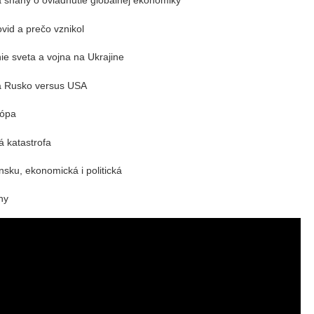
 snahy o ovládnutie globálnej ekonomiky
vid a prečo vznikol
ie sveta a vojna na Ukrajine
da Rusko versus USA
rópa
á katastrofa
nsku, ekonomická i politická
ny