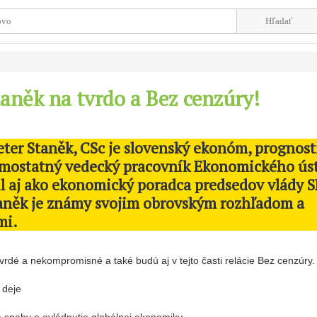
taněk na tvrdo a Bez cenzúry!
Peter Staněk, CSc je slovenský ekonóm, prognost
samostatný vedecký pracovník Ekonomického ús
l aj ako ekonomický poradca predsedov vlády S
taněk je známy svojim obrovským rozhľadom a
mi.
vrdé a nekompromisné a také budú aj v tejto časti relácie Bez cenzúry.
 deje