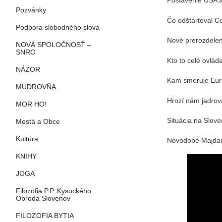
Postavenie USA a
Pozvánky
Čo odštartoval Co
Podpora slobodného slova
Nové prerozdelen
NOVÁ SPOLOČNOSŤ –
SNRO
Kto to celé ovlá
NÁZOR
Kam smeruje Eu
MUDROVŇA
Hrozí nám jadrov
MOR HO!
Situácia na Slove
Mestá a Obce
Kultúra
Novodobé Majda
KNIHY
JOGA
Filozofia P.P. Kysuckého
Obroda Slovenov
FILOZOFIA BYTIA