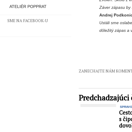
ATELIÉR POPPRAT
Záver zápasu by 
Andrej Podkonic
SME NA FACEBOOK-U
Ustáli sme oslab
dôležitý zápas a
ZANECHAJTE NÁM KOMEN
Predchadzajúci 
SPRAV
Cest
s či
dovo