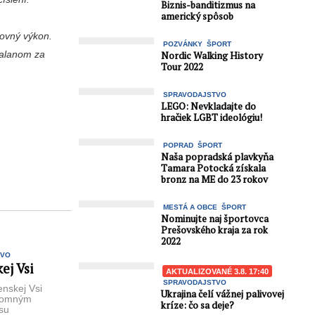
Biznis-banditizmus na
americký spôsob
jovný výkon.
POZVÁNKY
ŠPORT
halanom za
Nordic Walking History
Tour 2022
SPRAVODAJSTVO
LEGO: Nevkladajte do
hračiek LGBT ideológiu!
POPRAD
ŠPORT
Naša popradská plavkyňa
Tamara Potocká získala
bronz na ME do 23 rokov
MESTÁ A OBCE
ŠPORT
Nominujte naj športovca
Prešovského kraja za rok
2022
TVO
ej Vsi
AKTUALIZOVANÉ 3.8. 17:40
SPRAVODAJSTVO
nskej Vsi
Ukrajina čelí vážnej palivovej
kromným
kríze: čo sa deje?
su