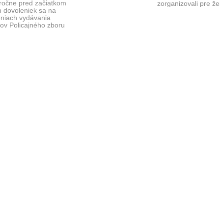
ročne pred začiatkom
zorganizovali pre že
h dovoleniek sa na
mamičky a babičky
niach vydávania
spoločenské stretnut
ov Policajného zboru
príležitosti Medziná
ajú rady občanov, ktorí si
nie cestovného pasu ...