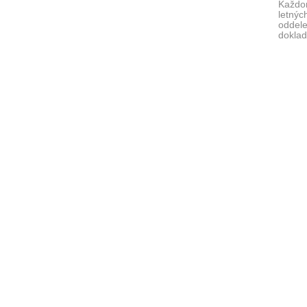
Každo
letnýc
oddele
doklad
vytvár
vybave