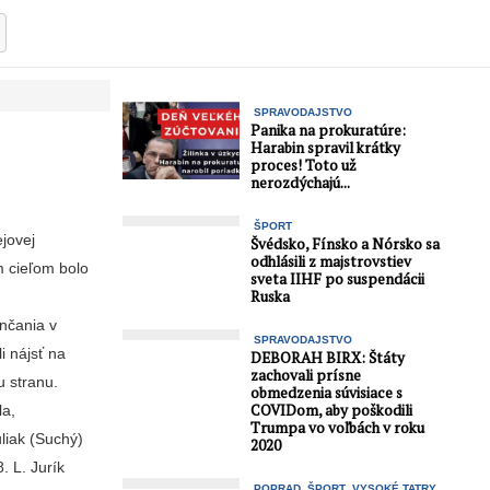
SPRAVODAJSTVO
Panika na prokuratúre:
Harabin spravil krátky
proces! Toto už
nerozdýchajú...
ŠPORT
ejovej
Švédsko, Fínsko a Nórsko sa
odhlásili z majstrovstiev
m cieľom bolo
sveta IIHF po suspendácii
Ruska
enčania v
SPRAVODAJSTVO
i nájsť na
DEBORAH BIRX: Štáty
zachovali prísne
u stranu.
obmedzenia súvisiace s
COVIDom, aby poškodili
la,
Trumpa vo voľbách v roku
uliak (Suchý)
2020
. L. Jurík
POPRAD
ŠPORT
VYSOKÉ TATRY