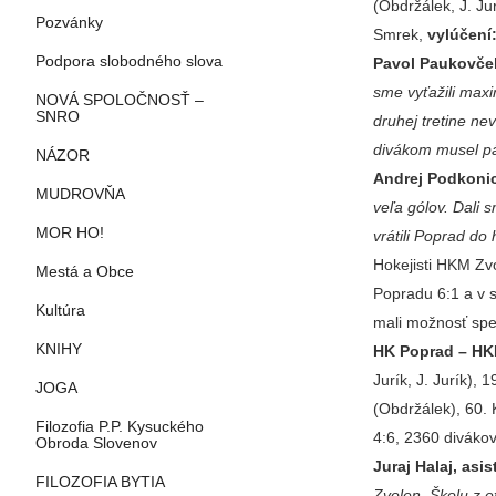
(Obdržálek, J. Jur
Pozvánky
Smrek,
vylúčení
Podpora slobodného slova
Pavol Paukovček
sme vyťažili maxi
NOVÁ SPOLOČNOSŤ –
SNRO
druhej tretine ne
divákom musel pá
NÁZOR
Andrej Podkonic
MUDROVŇA
veľa gólov. Dali 
MOR HO!
vrátili Poprad do
Hokejisti HKM Zvo
Mestá a Obce
Popradu 6:1 a v s
Kultúra
mali možnosť speč
KNIHY
HK Poprad – HKM 
Jurík, J. Jurík), 
JOGA
(Obdržálek), 60. 
Filozofia P.P. Kysuckého
4:6, 2360 divákov
Obroda Slovenov
Juraj Halaj, asi
FILOZOFIA BYTIA
Zvolen. Školu z e