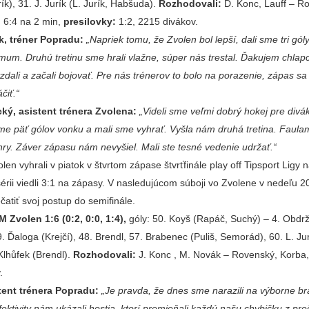
ík), 31. J. Jurík (L. Jurík, Habšuda).
Rozhodovali:
D. Konc, Lauff – R
:
6:4 na 2 min,
presilovky:
1:2, 2215 divákov.
, tréner Popradu:
„Napriek tomu, že Zvolen bol lepší, dali sme tri gól
mum. Druhú tretinu sme hrali vlažne, súper nás trestal. Ďakujem chlap
vzdali a začali bojovať. Pre nás trénerov to bolo na porazenie, zápas sa
čiť.“
ký, asistent trénera Zvolena:
„Videli sme veľmi dobrý hokej pre divá
sme päť gólov vonku a mali sme vyhrať. Vyšla nám druhá tretina. Faul
 hry. Záver zápasu nám nevyšiel. Mali ste tesné vedenie udržať.“
len vyhrali v piatok v štvrtom zápase štvrťfinále play off Tipsport Ligy 
érii viedli 3:1 na zápasy. V nasledujúcom súboji vo Zvolene v nedeľu 2
atiť svoj postup do semifinále.
Zvolen 1:6 (0:2, 0:0, 1:4),
góly: 50. Koyš (Rapáč, Suchý) – 4. Obdrž
19. Ďaloga (Krejčí), 48. Brendl, 57. Brabenec (Puliš, Semorád), 60. L. Ju
Klhůfek (Brendl).
Rozhodovali:
J. Konc , M. Novák – Rovenský, Korba
.
stent trénera Popradu:
„Je pravda, že dnes sme narazili na výborne br
fektivity nám ukázali hostia, ktorí premieňali každú našu chybičku z preč