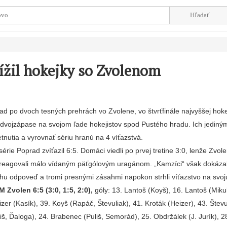
rížil hokejky so Zvolenom
ad po dvoch tesných prehrách vo Zvolene, vo štvrťfinále najvyššej hok
 v dvojzápase na svojom ľade hokejistov spod Pustého hradu. Ich jediný
etnutia a vyrovnať sériu hranú na 4 víťazstvá.
érie Poprad zvíťazil 6:5. Domáci viedli po prvej tretine 3:0, lenže Zvol
i reagovali málo vídaným päťgólovým uragánom. „Kamzíci“ však dokázal
chu odpoveď a tromi presnými zásahmi napokon strhli víťazstvo na svoj
Zvolen 6:5 (3:0, 1:5, 2:0),
góly: 13. Lantoš (Koyš), 16. Lantoš (Miku
izer (Kasík), 39. Koyš (Rapáč, Števuliak), 41. Kroták (Heizer), 43. Štev
liš, Ďaloga), 24. Brabenec (Puliš, Semorád), 25. Obdržálek (J. Jurík), 28