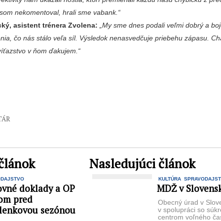
som nekomentoval, hrali sme vabank.“
ký, asistent trénera Zvolena:
„My sme dnes podali veľmi dobrý a bo
enia, čo nás stálo veľa síl. Výsledok nenasvedčuje priebehu zápasu. C
 víťazstvo v ňom ďakujem.“
TÁR
článok
Nasledujúci článok
ODAJSTVO
KULTÚRA
SPRAVODAJS
ovné doklady a OP
MDŽ v Slovensk
pom pred
Obecný úrad v Slove
lenkovou sezónou
v spolupráci so sú
centrom voľného ča