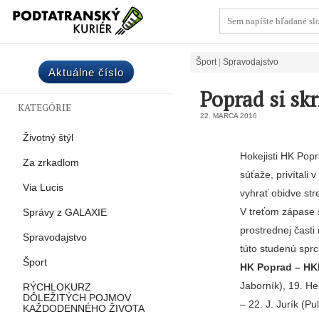
Šport
Spravodajstvo
Aktuálne číslo
Poprad si sk
KATEGÓRIE
22. MARCA 2016
Životný štýl
Hokejisti HK Popr
Za zrkadlom
súťaže, privítali
Via Lucis
vyhrať obidve str
V treťom zápase s
Správy z GALAXIE
prostrednej čast
Spravodajstvo
túto studenú spr
Šport
HK Poprad – HKM 
Jaborník), 19. He
RÝCHLOKURZ
DÔLEŽITÝCH POJMOV
– 22. J. Jurík (Pu
KAŽDODENNÉHO ŽIVOTA