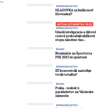
ny,
SPRAVODAJSTVO
ie pri
HLADOVKA za budúcnosť
rodného ...
Slovenska⁉️
AKTUALIZOVANÉ 5.8. 20:23
SPRAVODAJSTVO
Umelá inteligencia a dátové
centrá prekračujú uhlíkovú
stopu násobne viac...
ŠPORT
Nominácie na Športovca
PSK 2023 sú spustené
SPRAVODAJSTVO
EÚ koncentrák nastoľuje
tvrdú totalitu?
ŠPORT
Praha - zoskok 6
parašutistov na Václavske
námestie
SPRAVODAJSTVO