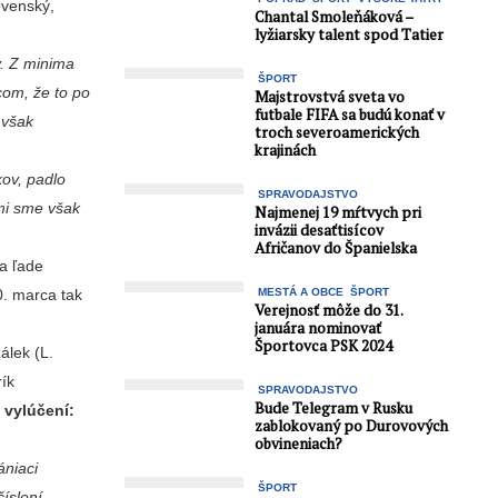
ovenský,
Chantal Smoleňáková –
lyžiarsky talent spod Tatier
y. Z minima
ŠPORT
com, že to po
Majstrovstvá sveta vo
futbale FIFA sa budú konať v
 však
troch severoamerických
krajinách
kov, padlo
SPRAVODAJSTVO
ami sme však
Najmenej 19 mŕtvych pri
invázii desaťtisícov
Afričanov do Španielska
na ľade
MESTÁ A OBCE
ŠPORT
0. marca tak
Verejnosť môže do 31.
januára nominovať
Športovca PSK 2024
álek (L.
rík
SPRAVODAJSTVO
Bude Telegram v Rusku
,
vylúčení:
zablokovaný po Durovových
obvineniach?
ániaci
ŠPORT
íslení.