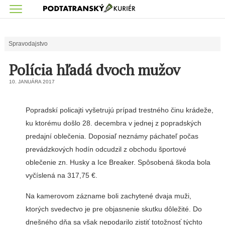
Spravodajstvo
Polícia hľadá dvoch mužov
10. JANUÁRA 2017
Popradskí policajti vyšetrujú prípad trestného činu krádeže,
ku ktorému došlo 28. decembra v jednej z popradských
predajní oblečenia. Doposiaľ neznámy páchateľ počas
prevádzkových hodín odcudzil z obchodu športové
oblečenie zn. Husky a Ice Breaker. Spôsobená škoda bola
vyčíslená na 317,75 €.
Na kamerovom zázname boli zachytené dvaja muži,
ktorých svedectvo je pre objasnenie skutku dôležité. Do
dnešného dňa sa však nepodarilo zistiť totožnosť týchto