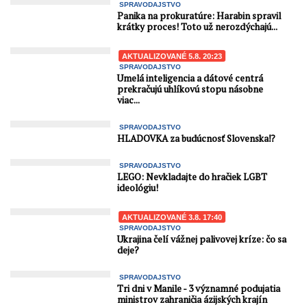
SPRAVODAJSTVO
Panika na prokuratúre: Harabin spravil
krátky proces! Toto už nerozdýchajú...
AKTUALIZOVANÉ 5.8. 20:23
SPRAVODAJSTVO
Umelá inteligencia a dátové centrá
prekračujú uhlíkovú stopu násobne
viac...
SPRAVODAJSTVO
HLADOVKA za budúcnosť Slovenska⁉️
SPRAVODAJSTVO
LEGO: Nevkladajte do hračiek LGBT
ideológiu!
AKTUALIZOVANÉ 3.8. 17:40
SPRAVODAJSTVO
Ukrajina čelí vážnej palivovej kríze: čo sa
deje?
SPRAVODAJSTVO
Tri dni v Manile - 3 významné podujatia
ministrov zahraničia ázijských krajín