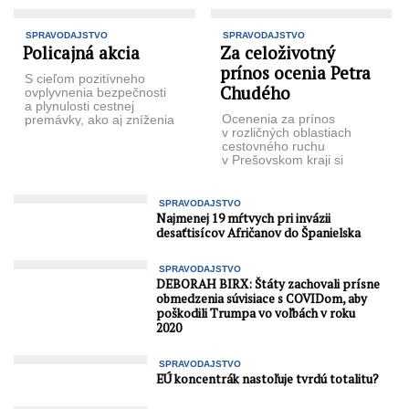
SPRAVODAJSTVO
SPRAVODAJSTVO
Policajná akcia
Za celoživotný
prínos ocenia Petra
S cieľom pozitívneho
Chudého
ovplyvnenia bezpečnosti
a plynulosti cestnej
Ocenenia za prínos
premávky, ako aj zníženia
v rozličných oblastiach
počtu dopravných nehôd
cestovného ruchu
s následkom na živote
v Prešovskom kraji si
a zdraví, vykoná polícia ...
prevezme pätica
osobností. Odborná porota
tiež vybrala dva NAJ
SPRAVODAJSTVO
produkty ...
Najmenej 19 mŕtvych pri invázii
desaťtisícov Afričanov do Španielska
SPRAVODAJSTVO
DEBORAH BIRX: Štáty zachovali prísne
obmedzenia súvisiace s COVIDom, aby
poškodili Trumpa vo voľbách v roku
2020
SPRAVODAJSTVO
EÚ koncentrák nastoľuje tvrdú totalitu?