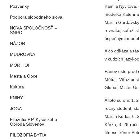
Kamila Nývltová.
Pozvánky
modelka Kateřina 
Podpora slobodného slova
Martin Gardavský,
NOVÁ SPOLOČNOSŤ –
rovnakej súťaži s
SNRO
úspešnými modelm
NÁZOR
A čo odkázala tát
MUDROVŇA
v cudzích jazykoc
MOR HO!
Pánov ešte pred 
Mestá a Obce
Mětují. Víťaz pos
Kultúra
Global, Mister U
KNIHY
A toto sú oni: 1.
ročný študent, st
JOGA
Martin Kurka, 6. 
Filozofia P.P. Kysuckého
Kůrka, 8. 28-ročn
Obroda Slovenov
fitness tréner Pe
FILOZOFIA BYTIA