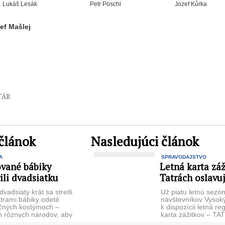
Lukáš Lesák
Petr Pöschl
Jozef Kůrka
zef Mašlej
TÁR
článok
Nasledujúci článok
A
SPRAVODAJSTVO
ované bábiky
Letná karta záž
ili dvadsiatku
Tatrách oslavu
vadsiaty krát sa stretli
Už piatu letnú sezón
trami bábiky odeté
návštevníkov Vysoký
ičných kostýmoch –
k dispozícii letná re
h rôznych národov, aby
karta zážitkov – T
ne s deťmi s detských ...
Aj vďaka nej ...