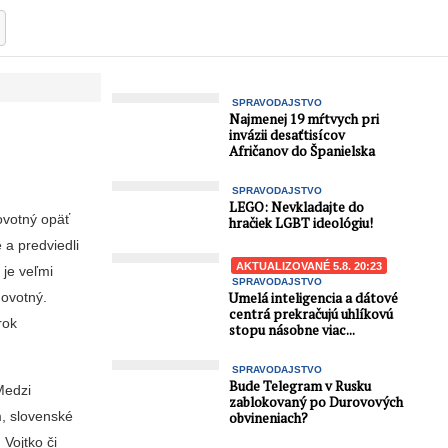
SPRAVODAJSTVO
Najmenej 19 mŕtvych pri
invázii desaťtisícov
Afričanov do Španielska
SPRAVODAJSTVO
LEGO: Nevkladajte do
ovotný opäť
hračiek LGBT ideológiu!
e a predviedli
AKTUALIZOVANÉ 5.8. 20:23
 je veľmi
SPRAVODAJSTVO
Umelá inteligencia a dátové
Novotný.
centrá prekračujú uhlíkovú
rok
stopu násobne viac...
SPRAVODAJSTVO
Bude Telegram v Rusku
Medzi
zablokovaný po Durovových
m, slovenské
obvineniach?
Vojtko či