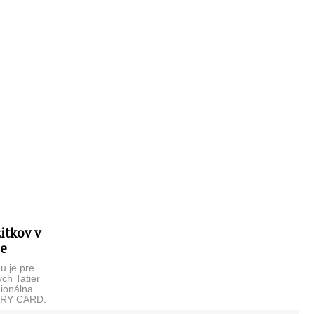
itkov v
je
u je pre
ch Tatier
gionálna
ATRY CARD.