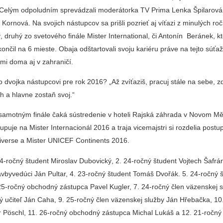
 Celým odpoludním sprevádzali moderátorka TV Prima Lenka Špilarová
Kornová. Na svojich nástupcov sa prišli pozrieť aj víťazi z minulých ro
 druhý zo svetového finále Mister International, či Antonín Beránek, k
končil na 6 mieste. Obaja odštartovali svoju kariéru práve na tejto súťa
i doma aj v zahraničí.
o dvojka nástupcovi pre rok 2016? „Až zvíťaziš, pracuj stále na sebe, 
h a hlavne zostaň svoj.“
samotným finále čaká sústredenie v hoteli Rajská záhrada v Novom M
tupuje na Mister Internacionál 2016 a traja vicemajstri si rozdelia postu
niverse a Mister UNICEF Continents 2016.
 24-ročný študent Miroslav Dubovický, 2. 24-ročný študent Vojtech Šafrá
avbyvedúci Ján Pultar, 4. 23-ročný študent Tomáš Dvořák. 5. 24-ročný 
25-ročný obchodný zástupca Pavel Kugler, 7. 24-ročný člen väzenskej s
ý učiteľ Ján Caha, 9. 25-ročný člen väzenskej služby Ján Hřebačka, 10
tr Pöschl, 11. 26-ročný obchodný zástupca Michal Lukáš a 12. 21-ročný