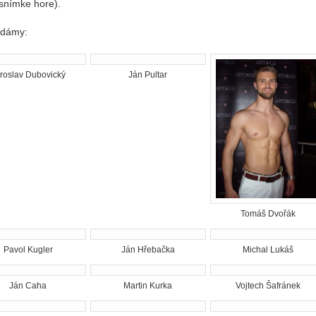
snímke hore).
e dámy:
roslav Dubovický
Ján Pultar
Tomáš Dvořák
Pavol Kugler
Ján Hřebačka
Michal Lukáš
Ján Caha
Martin Kurka
Vojtech Šafránek