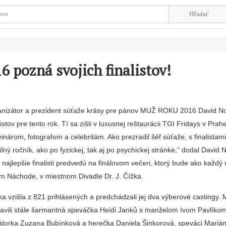
6 pozná svojich finalistov!
nizátor a prezident súťaže krásy pre pánov MUŽ ROKU 2016 David N
listov pre tento rok. Tí sa zišli v luxusnej reštaurácii TGI Fridays v Prah
nárom, fotografom a celebritám. Ako prezradil šéf súťaže, s finalistami
ilný ročník, ako po fyzickej, tak aj po psychickej stránke,“ dodal David 
 najlepšie finalisti predvedú na finálovom večeri, ktorý bude ako každý 
 Náchode, v miestnom Divadle Dr. J. Čížka.
a vzišla z 821 prihlásených a predchádzali jej dva výberové castingy. 
bjavili stále šarmantná speváčka Heidi Janků s manželom Ivom Pavlíko
torka Zuzana Bubínková a herečka Daniela Šinkorová, speváci Marián 