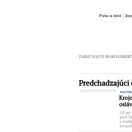
Foto a text : Jo
ZANECHAJTE NÁM KOMEN
Predchadzajúci 
KULTÚR
Kroj
osláv
Už po d
pod Ta
v trad
krojoc
spoloč