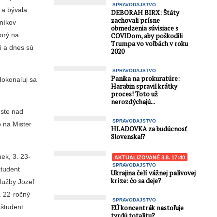
SPRAVODAJSTVO
 a bývala
DEBORAH BIRX: Štáty
zachovali prísne
čníkov –
obmedzenia súvisiace s
torý na
COVIDom, aby poškodili
Trumpa vo voľbách v roku
ži a dnes sú
2020
SPRAVODAJSTVO
Panika na prokuratúre:
zdokonaľuj sa
Harabin spravil krátky
proces! Toto už
nerozdýchajú...
ěste nad
SPRAVODAJSTVO
p na Mister
HLADOVKA za budúcnosť
Slovenska⁉️
nek, 3. 23-
AKTUALIZOVANÉ 3.8. 17:40
SPRAVODAJSTVO
študent
Ukrajina čelí vážnej palivovej
kríze: čo sa deje?
lužby Jozef
. 22-ročný
SPRAVODAJSTVO
 študent
EÚ koncentrák nastoľuje
tvrdú totalitu?