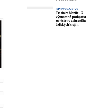
SPRAVODAJSTVO
Tri dni v Manile - 3
významné podujatia
ministrov zahraničia
ázijských krajín