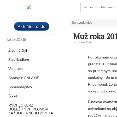
Spravodajstvo
Aktuálne číslo
Muž roka 201
KATEGÓRIE
14. JÚNA 2016
Životný štýl
Po roku nám orga
Za zrkadlom
predstavil 12 fina
Via Lucis
sa prítomným novi
spokojný. „Je to s
Správy z GALAXIE
Pripomenul, že to
Spravodajstvo
vo východočeskom
Šport
Finálova dvanástk
RÝCHLOKURZ
celebritami sa o
DÔLEŽITÝCH POJMOV
KAŽDODENNÉHO ŽIVOTA
rodáčky – moderá