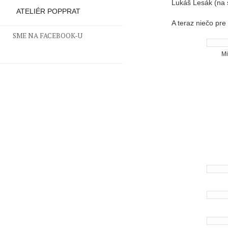
Lukáš Lesák (na 
ATELIÉR POPPRAT
A teraz niečo pr
SME NA FACEBOOK-U
Mi