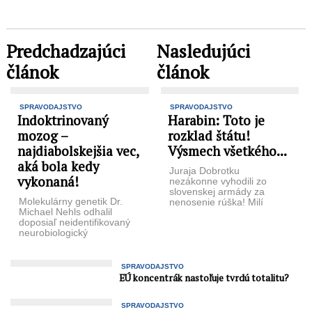
Predchadzajúci
Nasledujúci
článok
článok
SPRAVODAJSTVO
SPRAVODAJSTVO
Indoktrinovaný
Harabin: Toto je
mozog –
rozklad štátu!
najdiabolskejšia vec,
Výsmech všetkého...
aká bola kedy
Juraja Dobrotku
vykonaná!
nezákonne vyhodili zo
slovenskej armády za
Molekulárny genetik Dr.
nenosenie rúška! Milí
Michael Nehls odhalil
priatelia. Dnes 11. 4. 2024
doposiaľ neidentifikovaný
som bol na Mestskom ...
neurobiologický
mechanizmus
indoktrinácie, ktorý výrazne
mení osobnosť. V
SPRAVODAJSTVO
rozhovore so známym
EÚ koncentrák nastoľuje tvrdú totalitu?
americkým ...
SPRAVODAJSTVO