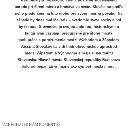
uvedomelým Slovákom. Veril v poslanie slovenského
národa pri šírení mieru a bratstva vo svete. Slováci sú podľa
neho predurčení na túto úlohu pre svoju miernu povahu. Na
západe by dnes mal Maliarik – svedomie sveta sochy a bol
by ikonou. Slovensko je svojou polohou, historickými a
kultúrnymi väzbami predurčené pre úlohu mosta
spolupráce a porozumenia medzi Východom a Západom.
Väčšina Slovákov sa vidí hodnotovo niekde uprostred
medzi Západom a Východom a praje si neutralitu
Slovenska. Hlavné mesto Slovenskej republiky Bratislava
bolo od nepamäti vnímané ako symbol mesta mieru.
ZANECHAJTE NÁM KOMENTÁR