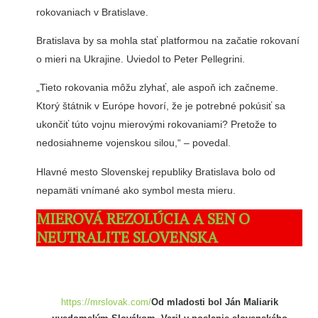
rokovaniach v Bratislave.
Bratislava by sa mohla stať platformou na začatie rokovaní
o mieri na Ukrajine. Uviedol to Peter Pellegrini.
„Tieto rokovania môžu zlyhať, ale aspoň ich začneme.
Ktorý štátnik v Európe hovorí, že je potrebné pokúsiť sa
ukončiť túto vojnu mierovými rokovaniami? Pretože to
nedosiahneme vojenskou silou,“ – povedal.
Hlavné mesto Slovenskej republiky Bratislava bolo od
nepamäti vnímané ako symbol mesta mieru.
MIEROVÁ REZOLÚCIA A SEN O
NEUTRALITE SLOVENSKA
https://mrslovak.com/
Od mladosti bol Ján Maliarik