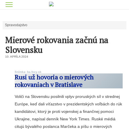
Spravodajstvo
Mierové rokovania začnú na
Slovensku
10. APRÍLA 2024
Snímka: ba.foxy.sk
Rusi už hovoria o mierových
rokovaniach v Bratislave
Voliči na Slovensku posilnili vplyv proruských síl v strednej
Európe, keď dali víťazstvo v prezidentských voľbách do rúk
kandidátovi, ktorý je proti vojenskej a finančnej pomoci
Ukrajine, napísal denník New York Times. Ruské médiá
citujú bývalého poslanca Marčeka a píšu o mierových