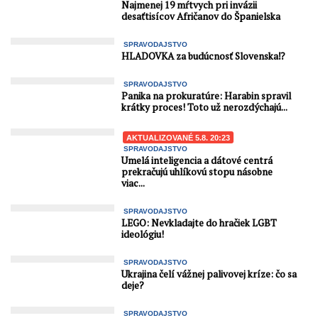
Najmenej 19 mŕtvych pri invázii
desaťtisícov Afričanov do Španielska
SPRAVODAJSTVO
HLADOVKA za budúcnosť Slovenska⁉️
SPRAVODAJSTVO
Panika na prokuratúre: Harabin spravil
krátky proces! Toto už nerozdýchajú...
AKTUALIZOVANÉ 5.8. 20:23
SPRAVODAJSTVO
Umelá inteligencia a dátové centrá
prekračujú uhlíkovú stopu násobne
viac...
SPRAVODAJSTVO
LEGO: Nevkladajte do hračiek LGBT
ideológiu!
SPRAVODAJSTVO
Ukrajina čelí vážnej palivovej kríze: čo sa
deje?
SPRAVODAJSTVO