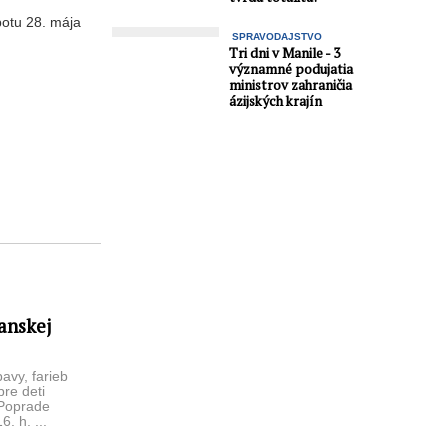
botu 28. mája
SPRAVODAJSTVO
Tri dni v Manile - 3
významné podujatia
ministrov zahraničia
ázijských krajín
anskej
avy, farieb
pre deti
 Poprade
6. h. ...