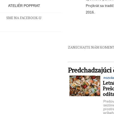
Prvýkrát sa tradi
ATELIÉR POPPRAT
2016.
SME NA FACEBOOK-U
ZANECHAJTE NÁM KOMEN
Predchadzajúci 
POZVÁ
Letn
Preš
odšt
Prešov
sezóne
prostr
príbeh