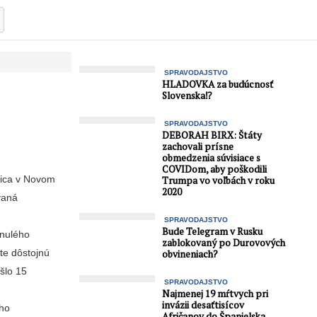
SPRAVODAJSTVO
HLADOVKA za budúcnosť
Slovenska⁉️
SPRAVODAJSTVO
DEBORAH BIRX: Štáty
zachovali prísne
obmedzenia súvisiace s
COVIDom, aby poškodili
nica v Novom
Trumpa vo voľbách v roku
2020
vaná
SPRAVODAJSTVO
Bude Telegram v Rusku
inulého
zablokovaný po Durovových
ste dôstojnú
obvineniach?
šlo 15
SPRAVODAJSTVO
Najmenej 19 mŕtvych pri
invázii desaťtisícov
ého
Afričanov do Španielska