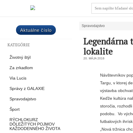
Spravodajstvo
Aktuálne číslo
Legendárna t
KATEGÓRIE
lokalite
Životný štýl
20. MÁJA 2016
Za zrkadlom
Návštevníkov pop
Via Lucis
Targu, v ktorej 
Správy z GALAXIE
výstavba obchvat
Keďže kultúra nak
Spravodajstvo
storočia, rozhodl
Šport
podobu. Vo výcho
RÝCHLOKURZ
futbalových ihrísk
DÔLEŽITÝCH POJMOV
KAŽDODENNÉHO ŽIVOTA
„Nová tržnica chc