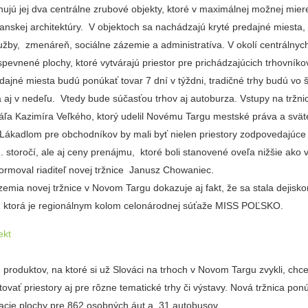
ujú jej dva centrálne zrubové objekty, ktoré v maximálnej možnej mie
anskej architektúry. V objektoch sa nachádzajú kryté predajné miesta,
užby, zmenáreň, sociálne zázemie a administratíva. V okolí centrálnyc
pevnené plochy, ktoré vytvárajú priestor pre prichádzajúcich trhovníko
dajné miesta budú ponúkať tovar 7 dní v týždni, tradičné trhy budú vo š
aj v nedeľu. Vtedy bude súčasťou trhov aj autoburza. Vstupy na tržnic
áľa Kazimíra Veľkého, ktorý udelil Novému Targu mestské práva a sväte
Lákadlom pre obchodníkov by mali byť nielen priestory zodpovedajúce 
 storočí, ale aj ceny prenájmu, ktoré boli stanovené oveľa nižšie ako 
informoval riaditeľ novej tržnice Janusz Chowaniec.
emia novej tržnice v Novom Targu dokazuje aj fakt, že sa stala dejisk
ktorá je regionálnym kolom celonárodnej súťaže MISS POĽSKO.
produktov, na ktoré si už Slováci na trhoch v Novom Targu zvykli, chce
ovať priestory aj pre rôzne tematické trhy či výstavy. Nová tržnica pon
cie plochy pre 862 osobných áut a 31 autobusov.