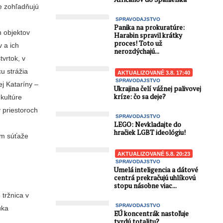
re zohľadňujú
SPRAVODAJSTVO
Panika na prokuratúre:
h objektov
Harabin spravil krátky
proces! Toto už
v a ich
nerozdýchajú...
tvrtok, v
u strážia
AKTUALIZOVANÉ 3.8. 17:40
SPRAVODAJSTVO
j Kataríny –
Ukrajina čelí vážnej palivovej
kríze: čo sa deje?
kultúre
v priestoroch
SPRAVODAJSTVO
LEGO: Nevkladajte do
hračiek LGBT ideológiu!
om súťaže
AKTUALIZOVANÉ 5.8. 20:23
SPRAVODAJSTVO
Umelá inteligencia a dátové
centrá prekračujú uhlíkovú
stopu násobne viac...
 tržnica v
SPRAVODAJSTVO
úka
EÚ koncentrák nastoľuje
tvrdú totalitu?