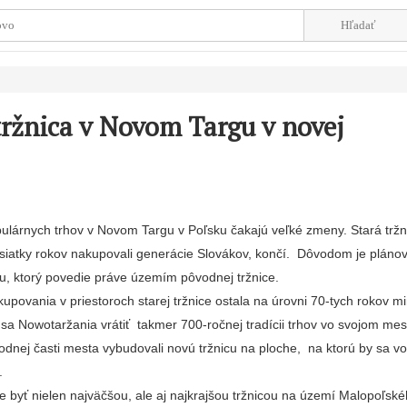
ržnica v Novom Targu v novej
ulárnych trhov v Novom Targu v Poľsku čakajú veľké zmeny. Stará trž
desiatky rokov nakupovali generácie Slovákov, končí. Dôvodom je pláno
u, ktorý povedie práve územím pôvodnej tržnice.
upovania v priestoroch starej tržnice ostala na úrovni 70-tych rokov m
i sa Nowotaržania vrátiť takmer 700-ročnej tradícii trhov vo svojom me
dnej časti mesta vybudovali novú tržnicu na ploche, na ktorú by sa vo
.
e byť nielen najväčšou, ale aj najkrajšou tržnicou na území Malopoľsk