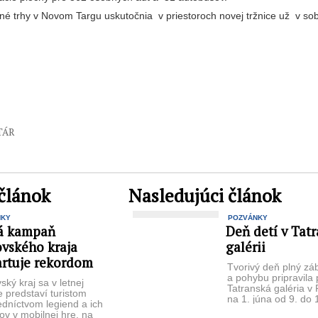
čné trhy v Novom Targu uskutočnia v priestoroch novej tržnice už v so
TÁR
článok
Nasledujúci článok
NKY
POZVÁNKY
á kampaň
Deň detí v Tatr
ovského kraja
galérii
artuje rekordom
Tvorivý deň plný záb
a pohybu pripravila 
ský kraj sa v letnej
Tatranská galéria v
 predstaví turistom
na 1. júna od 9. do 1
edníctvom legiend a ich
ov v mobilnej hre, na