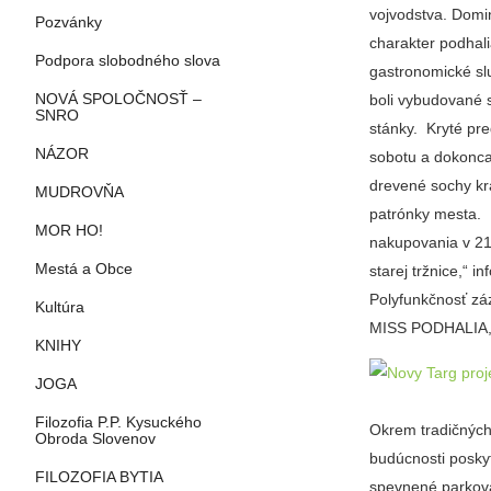
vojvodstva. Domin
Pozvánky
charakter podhali
Podpora slobodného slova
gastronomické sl
NOVÁ SPOLOČNOSŤ –
boli vybudované s
SNRO
stánky. Kryté pre
NÁZOR
sobotu a dokonca 
drevené sochy kr
MUDROVŇA
patrónky mesta. 
MOR HO!
nakupovania v 21.
Mestá a Obce
starej tržnice,“ 
Polyfunkčnosť záz
Kultúra
MISS PODHALIA, 
KNIHY
JOGA
Filozofia P.P. Kysuckého
Okrem tradičných 
Obroda Slovenov
budúcnosti poskyt
FILOZOFIA BYTIA
spevnené parkova