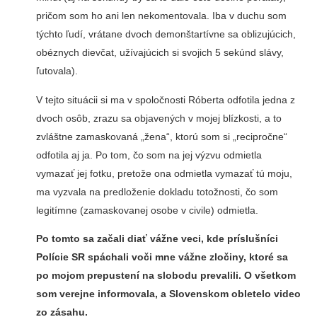
pričom som ho ani len nekomentovala. Iba v duchu som
týchto ľudí, vrátane dvoch demonštartívne sa oblizujúcich,
obéznych dievčat, užívajúcich si svojich 5 sekúnd slávy,
ľutovala).
V tejto situácii si ma v spoločnosti Róberta odfotila jedna z
dvoch osôb, zrazu sa objavených v mojej blízkosti, a to
zvláštne zamaskovaná „žena“, ktorú som si „recipročne“
odfotila aj ja. Po tom, čo som na jej výzvu odmietla
vymazať jej fotku, pretože ona odmietla vymazať tú moju,
ma vyzvala na predloženie dokladu totožnosti, čo som
legitímne (zamaskovanej osobe v civile) odmietla.
Po tomto sa začali diať vážne veci, kde príslušníci
Polície SR spáchali voči mne vážne zločiny, ktoré sa
po mojom prepustení na slobodu prevalili. O všetkom
som verejne informovala, a Slovenskom obletelo video
zo zásahu.