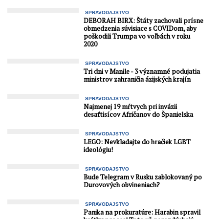
SPRAVODAJSTVO
DEBORAH BIRX: Štáty zachovali prísne
obmedzenia súvisiace s COVIDom, aby
poškodili Trumpa vo voľbách v roku
2020
SPRAVODAJSTVO
Tri dni v Manile - 3 významné podujatia
ministrov zahraničia ázijských krajín
SPRAVODAJSTVO
Najmenej 19 mŕtvych pri invázii
desaťtisícov Afričanov do Španielska
SPRAVODAJSTVO
LEGO: Nevkladajte do hračiek LGBT
ideológiu!
SPRAVODAJSTVO
Bude Telegram v Rusku zablokovaný po
Durovových obvineniach?
SPRAVODAJSTVO
Panika na prokuratúre: Harabin spravil