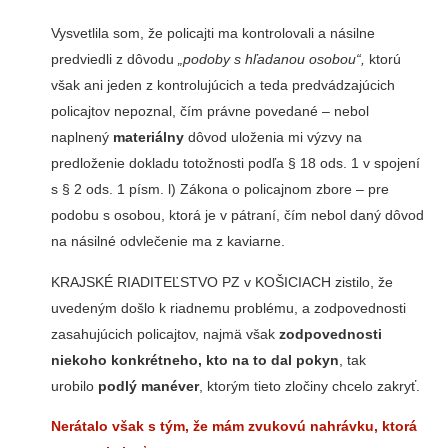
Vysvetlila som, že policajti ma kontrolovali a násilne
predviedli z dôvodu
„podoby s hľadanou osobou“,
ktorú
však ani jeden z kontrolujúcich a teda predvádzajúcich
policajtov nepoznal, čím právne povedané – nebol
naplnený
materiálny
dôvod uloženia mi výzvy na
predloženie dokladu totožnosti podľa § 18 ods. 1 v spojení
s § 2 ods. 1 písm. l) Zákona o policajnom zbore – pre
podobu s osobou, ktorá je v pátraní, čím nebol daný dôvod
na násilné odvlečenie ma z kaviarne.
KRAJSKÉ RIADITEĽSTVO PZ v KOŠICIACH zistilo, že
uvedeným došlo k riadnemu problému, a zodpovednosti
zasahujúcich policajtov, najmä však
zodpovednosti
niekoho konkrétneho, kto na to dal pokyn
, tak
urobilo
podlý manéver
, ktorým tieto zločiny chcelo zakryť.
Nerátalo však s tým, že mám zvukovú nahrávku, ktorá