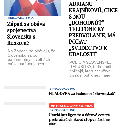
ADRIANU
KRAJNÍKOVÚ, CHCE
S ŇOU
SPRAVODAJSTVO
„DOHODNÚŤ“
Západ sa obáva
TELEFONICKY
spojenectva
PREDVOLANIE, MÁ
Slovenska s
PODAŤ
Ruskom?
„SVEDECTVO K
Na Západe sa obávajú, že
UDALOSTI“
Slovensko sa po
parlamentných voľbách
POLÍCIA SLOVENSKEJ
môže stať spojencom
REPUBLIKY, teda určití
Ruska. The Guardian píše,
policajti, ktorí zneužívajú
že bývalý premiér ...
príslušnosť k nej, majú
strach zo zodpovednosti za
bezprecedentný záťah,
ktorý urobili ...
SPRAVODAJSTVO
HLADOVKA za budúcnosť Slovenska⁉️
AKTUALIZOVANÉ 5.8. 20:23
SPRAVODAJSTVO
Umelá inteligencia a dátové centrá
prekračujú uhlíkovú stopu násobne
viac...