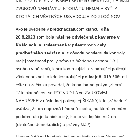
NIKTO Z ORGANIZOVANEJ SKUPINY NERÁTAL, ŽE MÁM
ZVUKOVÚ NAHRÁVKU, KTORÁ TU NEMALA BYŤ, A
KTORÁ ICH VŠETKÝCH USVEDČUJE ZO ZLOČINOV.
Ako je uvedené v predchádzajúcom článku,
dňa
26.8.2023
som bola
násilne odvlečená z kaviarne v
Košiciach, a umiestnená v priestoroch cely
predbežného zadržania
, z dôvodu odmietnutia kontroly
mojej totožnosti pre „
podobu s hľadanou osobou“
(t. j.
osobou v pátraní), ktorú kontrolujúci a zasahujúci policajti
však nepoznali, a kde kontrolujúci
policajt č. 319 239
, mi
ešte na začiatku povedal, že koná iba na pokyn „zhora“.
Táto skutočnosť sa POTVRDILA vo ZVUKOVEJ
NAHRÁVKE z následnej policajnej ŠIKANY, kde „záhadne“
uvádza, že on nepozná hľadanú osobu, na ktorú sa mám
podobať ale je tu niekto iný, kto to vie lepšie, než on…
(skutočne demokratický a právny štát!).
Uvedený dôvod kontroly bol od počiatku vykonštruovaný