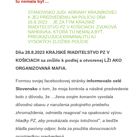
tu nemala byť…
STANOVISKO JUDr. ADRIANY KRAJNÍKOVEJ
K JEJ PREDVEDENIU NA POLÍCIU DŇA
26.8.2023… JE ZA TÝM KRAJSKÉ
RIADITEĽSTVO PZ V KOŠICIACH. ZVUKOVÁ
NAHRÁVKA, KTORÁ TU NEMALA BYŤ,
PREUKAZUJÚCA KRIMINALITU AJ
VYSOKÝCH ZLOŽIEK POLÍCIE
Dňa 28.8.2023 KRAJSKÉ RIADITEĽSTVO PZ V
KOŠICIACH sa znížilo k podlej a otvorenej LŽI
AKO
ORGANIZOVANÁ MAFIA.
Formou svojej facebookovej stránky
informovalo celé
Slovensko
o tom, že moja kontrola a násilné predvedenie
bolo z dôvodu, že
…žena svojim konaním vyvolala
dôvodnú obavu z narušenia pokojného priebehu
zhromaždenia, odmietla reagovať na opakovanú výzvu
hliadky PZ, aby preukázala svoju totožnosť“, a keďže
kládla pasívny odpor, bola za použitia donucovacích
prostriedkov predvedená.