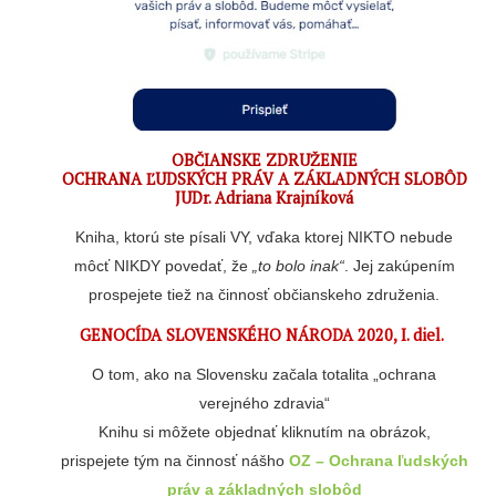
OBČIANSKE ZDRUŽENIE
OCHRANA ĽUDSKÝCH PRÁV A ZÁKLADNÝCH SLOBÔD
JUDr. Adriana Krajníková
Kniha, ktorú ste písali VY, vďaka ktorej NIKTO nebude
môcť NIKDY povedať, že
„to bolo inak“
. Jej zakúpením
prospejete tiež na činnosť občianskeho združenia.
GENOCÍDA SLOVENSKÉHO NÁRODA 2020, I. diel.
O tom, ako na Slovensku začala totalita „ochrana
verejného zdravia“
Knihu si môžete objednať kliknutím na obrázok,
prispejete tým na činnosť nášho
OZ – Ochrana ľudských
práv a základných slobôd