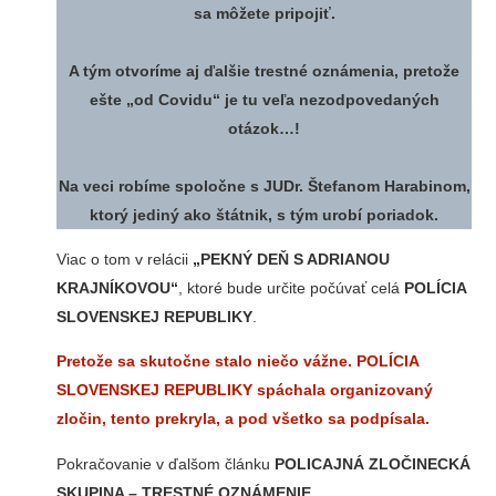
sa môžete pripojiť.
A tým otvoríme aj ďalšie trestné oznámenia, pretože
ešte „od Covidu“ je tu veľa nezodpovedaných
otázok…!
Na veci robíme spoločne s JUDr. Štefanom Harabinom,
ktorý jediný ako štátnik, s tým urobí poriadok.
Viac o tom v relácii
„PEKNÝ DEŇ S ADRIANOU
KRAJNÍKOVOU“
, ktoré bude určite počúvať celá
POLÍCIA
SLOVENSKEJ REPUBLIKY
.
Pretože sa skutočne stalo niečo vážne. POLÍCIA
SLOVENSKEJ REPUBLIKY spáchala
organizovaný
zločin, tento prekryla, a pod všetko sa podpísala.
Pokračovanie v ďalšom článku
POLICAJNÁ ZLOČINECKÁ
SKUPINA – TRESTNÉ OZNÁMENIE