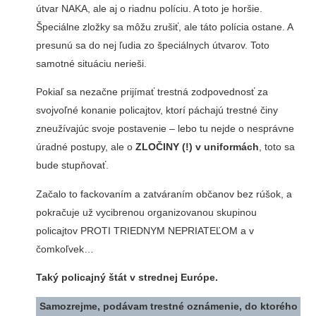
útvar NAKA, ale aj o riadnu políciu. A toto je horšie.
Špeciálne zložky sa môžu zrušiť, ale táto polícia ostane. A
presunú sa do nej ľudia zo špeciálnych útvarov. Toto
samotné situáciu nerieši.
Pokiaľ sa nezačne prijímať trestná zodpovednosť za
svojvoľné konanie policajtov, ktorí páchajú trestné činy
zneužívajúc svoje postavenie – lebo tu nejde o nesprávne
úradné postupy, ale o
ZLOČINY (!) v uniformách
, toto sa
bude stupňovať.
Začalo to fackovaním a zatváraním občanov bez rúšok, a
pokračuje už vycibrenou organizovanou skupinou
policajtov PROTI TRIEDNYM NEPRIATEĽOM a v
čomkoľvek…
Taký policajný štát v strednej Európe.
Samozrejme, podávam trestné oznámenie, do ktorého