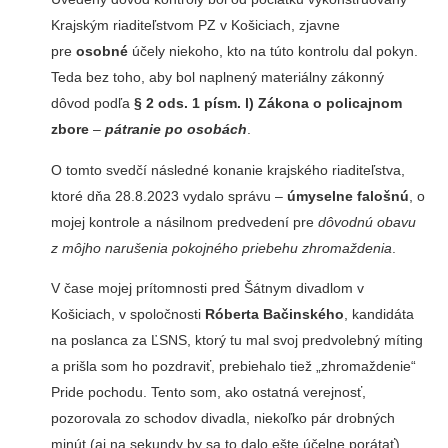
Krajským riaditeľstvom PZ v Košiciach, zjavne
pre
osobné
účely niekoho, kto na túto kontrolu dal pokyn.
Teda bez toho, aby bol naplnený materiálny zákonný
dôvod podľa
§ 2 ods. 1 písm. l) Zákona o policajnom
zbore
–
pátranie po osobách
.
O tomto svedčí následné konanie krajského riaditeľstva,
ktoré dňa 28.8.2023 vydalo správu –
úmyselne falošnú
, o
mojej kontrole a násilnom predvedení pre
dôvodnú obavu
z môjho narušenia pokojného priebehu zhromaždenia
.
V čase mojej prítomnosti pred Šátnym divadlom v
Košiciach, v spoločnosti
Róberta Bačinského
, kandidáta
na poslanca za ĽSNS, ktorý tu mal svoj predvolebný míting
a prišla som ho pozdraviť, prebiehalo tiež „zhromaždenie“
Pride pochodu. Tento som, ako ostatná verejnosť,
pozorovala zo schodov divadla, niekoľko pár drobných
minút (aj na sekundy by sa to dalo ešte účelne porátať),