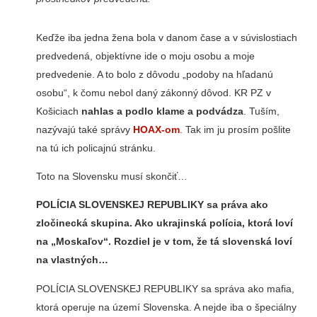
Keďže iba jedna žena bola v danom čase a v súvislostiach
predvedená, objektívne ide o moju osobu a moje
predvedenie. A to bolo z dôvodu „podoby na hľadanú
osobu“, k čomu nebol daný zákonný dôvod. KR PZ v
Košiciach
nahlas a podlo klame a podvádza
. Tuším,
nazývajú také správy
HOAX-om
.
Tak im ju prosím pošlite
na tú ich policajnú stránku.
Toto na Slovensku musí skončiť…
POLÍCIA SLOVENSKEJ REPUBLIKY
sa práva ako
zločinecká skupina. Ako ukrajinská polícia, ktorá loví
na „Moskaľov“. Rozdiel je v tom, že tá slovenská loví
na vlastných…
POLÍCIA SLOVENSKEJ REPUBLIKY sa správa ako mafia,
ktorá operuje na území Slovenska. A nejde iba o špeciálny