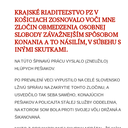
KRAJSKÉ RIADITEĽSTVO PZ V
KOŠICIACH ZOSNOVALO VOČI MNE
ZLOČIN OBMEDZENIA OSOBNEJ
SLOBODY ZÁVAŽNEJŠÍM SPÔSOBOM
KONANIA A TO NÁSILÍM, V SÚBEHU S
INÝMI SKUTKAMI.
NA TÚTO ŠPINAVÚ PRÁCU VYSLALO (ZNEUŽILO)
HLÚPYCH PEŠIAKOV.
PO PREVALENÍ VECI VYPUSTILO NA CELÉ SLOVENSKO
LŽIVÚ SPRÁVU NA ZAKRYTIE TOHTO ZLOČINU, A
USVEDČILO TAK SEBA SAMÉHO, KONAJÚCICH
PEŠIAKOV A POLICAJTA STÁLEJ SLUŽBY ODDELENIA,
NA KTOROM SOM BOLA PROTI SVOJEJ VÔLI DRŽANÁ A
ŠIKANOVANÁ.