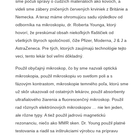
sme počuli správy o cudzích materiáloch ako kovoch, a
videli sme zábery zničených červených krviniek z Británie a
Nemecka. A teraz máme ohromujúcu sadu výsledkov od
odborníka na mikroskopiu, dr. Roberta Younga, ktorý
hovorí, že preskúmal obsah niekoľkých fľaštičiek od
všetkých štyroch spoločností, čiže Pfizer, Moderna, J & J a
AstraZeneca. Pre tých, ktorých zaujímajú technológie tejto
veci, tento lekár bol veľmi dôkladný.
Použil obyčajný mikroskop, čo by sme nazvali optická
mikroskopia, použil mikroskopiu vo svetlom poli a s
fázovým kontrastom, mikroskopie temného poľa, ktorú sme
už skôr ukazovali od ostatných lekárov, použil absorbenty
ultrafialového žiarenia a fluorescenčný mikroskop. Použil
rad rôznych elektrónových mikroskopov … nie len jeden,
ale rôzne typy. A tiež použil jadrovú magnetickú
rezonanciu, niečo ako MMR sken. Dr. Young použil platné
testovania a riadil sa inštrukciami výrobcu na prípravu