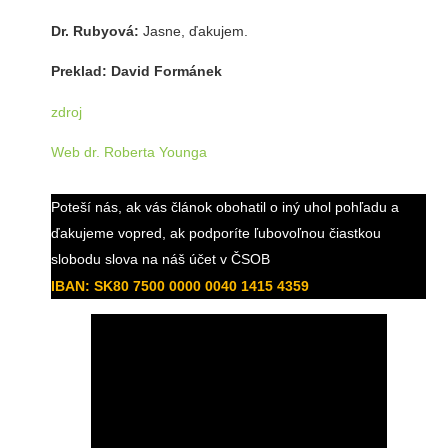
Dr. Rubyová:
Jasne, ďakujem.
Preklad: David Formánek
zdroj
Web dr. Roberta Younga
Poteší nás, ak vás článok obohatil o iný uhol pohľadu a
ďakujeme vopred, ak podporíte ľubovoľnou čiastkou
slobodu slova na náš účet v ČSOB
IBAN: SK80 7500 0000 0040 1415 4359