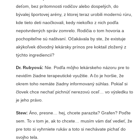
deťom, bez prítomnosti rodičov alebo dospelých, do
bývalej športovej arény, z ktorej teraz urobili modernú rúru,
kde tieto deti naočkovali, kedy niekoľko z nich podľa
nepotvrdených správ zomrelo. Rodičia o tom hovoria a
pochopiteľne sú naštvaní. Očakávala by ste, že existuje
akýkoľvek dôvodný lekársky prínos pre koktail zložený z
týchto ingrediencií?
Dr. Rubyová:
Nie. Podľa môjho lekárskeho názoru pre to
nevidím žiadne terapeutické využitie. A čo je horšie, že
okrem toho nemáte žiadny informovaný súhlas. Pokiaľ si
človek chce nechať pichnúť nerezovú oceľ… vo výsledku to
je jeho právo.
Stew:
Áno, presne… hej, chcete parazita? Grafen? Poďte
sem. To v tom je, ak to chcete… musím vám dať vedieť, že
pre toto si vyhrniete rukáv a toto si nechávate pichať do
svojho tela.