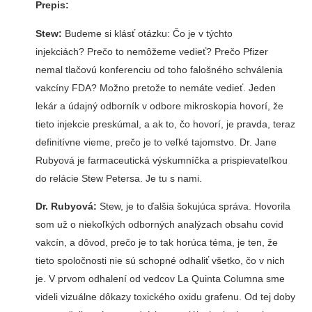
Prepis:
Stew:
Budeme si klásť otázku: Čo je v týchto
injekciách? Prečo to nemôžeme vedieť? Prečo Pfizer
nemal tlačovú konferenciu od toho falošného schválenia
vakcíny FDA? Možno pretože to nemáte vedieť. Jeden
lekár a údajný odborník v odbore mikroskopia hovorí, že
tieto injekcie preskúmal, a ak to, čo hovorí, je pravda, teraz
definitívne vieme, prečo je to veľké tajomstvo. Dr. Jane
Rubyová je farmaceutická výskumníčka a prispievateľkou
do relácie Stew Petersa. Je tu s nami.
Dr. Rubyová:
Stew, je to ďalšia šokujúca správa. Hovorila
som už o niekoľkých odborných analýzach obsahu covid
vakcín, a dôvod, prečo je to tak horúca téma, je ten, že
tieto spoločnosti nie sú schopné odhaliť všetko, čo v nich
je. V prvom odhalení od vedcov La Quinta Columna sme
videli vizuálne dôkazy toxického oxidu grafenu. Od tej doby