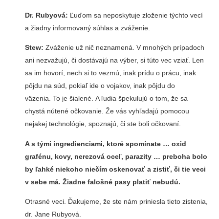
Dr. Rubyová:
Ľuďom sa neposkytuje zloženie týchto vecí
a žiadny informovaný súhlas a zváženie.
Stew:
Zváženie už nič neznamená. V mnohých prípadoch
ani nezvažujú, či dostávajú na výber, si túto vec vziať. Len
sa im hovorí, nech si to vezmú, inak prídu o prácu, inak
pôjdu na súd, pokiaľ ide o vojakov, inak pôjdu do
väzenia. To je šialené. A ľudia špekulujú o tom, že sa
chystá nútené očkovanie. Že vás vyhľadajú pomocou
nejakej technológie, spoznajú, či ste boli očkovaní.
A s tými ingredienciami, ktoré spomínate … oxid
grafénu, kovy, nerezová oceľ, parazity … preboha bolo
by ľahké niekoho niečím oskenovať a zistiť, či tie veci
v sebe má. Žiadne falošné pasy platiť nebudú.
Otrasné veci. Ďakujeme, že ste nám priniesla tieto zistenia,
dr. Jane Rubyová.