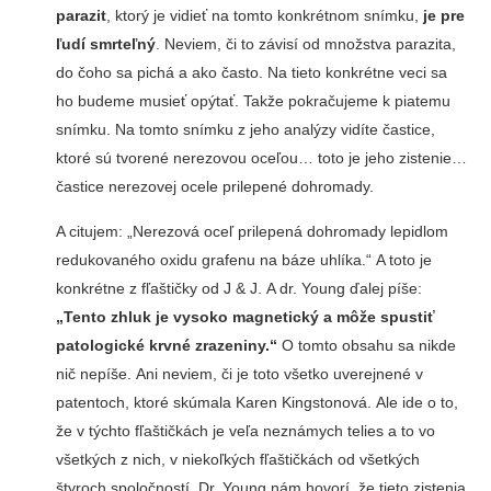
parazit
, ktorý je vidieť na tomto konkrétnom snímku,
je pre
ľudí smrteľný
. Neviem, či to závisí od množstva parazita,
do čoho sa pichá a ako často. Na tieto konkrétne veci sa
ho budeme musieť opýtať. Takže pokračujeme k piatemu
snímku. Na tomto snímku z jeho analýzy vidíte častice,
ktoré sú tvorené nerezovou oceľou… toto je jeho zistenie…
častice nerezovej ocele prilepené dohromady.
A citujem: „Nerezová oceľ prilepená dohromady lepidlom
redukovaného oxidu grafenu na báze uhlíka.“ A toto je
konkrétne z fľaštičky od J & J. A dr. Young ďalej píše:
„Tento zhluk je vysoko magnetický a môže spustiť
patologické krvné zrazeniny.“
O tomto obsahu sa nikde
nič nepíše. Ani neviem, či je toto všetko uverejnené v
patentoch, ktoré skúmala Karen Kingstonová. Ale ide o to,
že v týchto fľaštičkách je veľa neznámych telies a to vo
všetkých z nich, v niekoľkých fľaštičkách od všetkých
štyroch spoločností. Dr. Young nám hovorí, že tieto zistenia