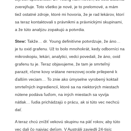
zverejňuje. Toto všetko je nové, je to prelomové, a mám
tiež ostatné zdroje, ktoré mi hovoria, že je rad lekárov, ktorí
sa teraz kontaktovali s právnikmi a právnickými skupinami,
a že túto analýzu zopakujú a potvrdia.
Stew:
Takže… dr. Young definitívne potvrdzuje, že áno…
je tu oxid grafenu. Už to bolo mnohokrát, kedy odborníci na
mikroskopiu, lekári, analytici, vedci povedali, že áno, oxid
grafenu tu je. Teraz objavujeme, že tam je smrteľný
parazit, rôzne kovy vrátane nerezovej ocele prilepené k
ďalším veciam… To znie ako úmyselne vyrobený koktail
smrteľných ingrediencií, ktoré sa na niektorých miestach
nútene podáva ľuďom, na iných miestach sa vyvíja
nátlak… ľudia prichádzajú o prácu, ak si túto vec nechcú
dať.
A teraz chcú znížiť vekovú skupinu na päť rokov, aby túto
vec dali čo najviac deťom. V Austrálii zaviedli 24-tisíc