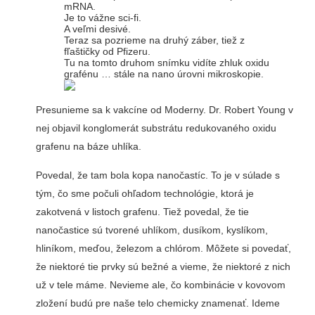
mRNA.
Je to vážne sci-fi.
A veľmi desivé.
Teraz sa pozrieme na druhý záber, tiež z
fľaštičky od Pfizeru.
Tu na tomto druhom snímku vidíte zhluk oxidu
grafénu … stále na nano úrovni mikroskopie.
Presunieme sa k vakcíne od Moderny. Dr. Robert Young v
nej objavil konglomerát substrátu redukovaného oxidu
grafenu na báze uhlíka.
Povedal, že tam bola kopa nanočastíc. To je v súlade s
tým, čo sme počuli ohľadom technológie, ktorá je
zakotvená v listoch grafenu. Tiež povedal, že tie
nanočastice sú tvorené uhlíkom, dusíkom, kyslíkom,
hliníkom, meďou, železom a chlórom. Môžete si povedať,
že niektoré tie prvky sú bežné a vieme, že niektoré z nich
už v tele máme. Nevieme ale, čo kombinácie v kovovom
zložení budú pre naše telo chemicky znamenať. Ideme