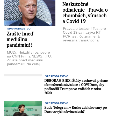
Neskutočné
odhalenie - Pravda o
chorobách, vírusoch
a Covid 19
Pravda o testoch! Test pre
SPRAVODAJSTVO
Zrušte hneď
Covid 19 sa nazýva RT
PCR test, čo znamená
mediálnu
reverzná transkripčná
pandémiu!!
polymerázová reťazová
reakcia. Testovaciu ...
MUDr. Hnízdil v rozhovore
na CNN Prima NEWS…TU:
Zrušte hneď mediálnu
pandémiu!! Na celej
pandémii koronavírusu
lekára Jána Hnízdila
prekvapil ...
SPRAVODAJSTVO
DEBORAH BIRX: Štáty zachovali prísne
obmedzenia súvisiace s COVIDom, aby
poškodili Trumpa vo voľbách v roku
2020
SPRAVODAJSTVO
Bude Telegram v Rusku zablokovaný po
Durovových obvineniach?