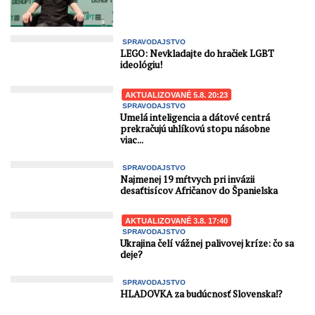
SPRAVODAJSTVO
LEGO: Nevkladajte do hračiek LGBT
ideológiu!
AKTUALIZOVANÉ 5.8. 20:23
SPRAVODAJSTVO
Umelá inteligencia a dátové centrá
prekračujú uhlíkovú stopu násobne
viac...
SPRAVODAJSTVO
Najmenej 19 mŕtvych pri invázii
desaťtisícov Afričanov do Španielska
AKTUALIZOVANÉ 3.8. 17:40
SPRAVODAJSTVO
Ukrajina čelí vážnej palivovej kríze: čo sa
deje?
SPRAVODAJSTVO
HLADOVKA za budúcnosť Slovenska⁉️