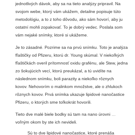
jednotlivých dávok, aby sa na tieto analýzy pripravil. Na
svojom webe, ktorý vám ukážem, detailne popisuje túto
metodológiu, a to z toho dôvodu, ako sám hovorí, aby ju
ostatní mohli zopakovať. To je dobrý vedec. Poslala som
vám nejaké snímky, ktoré si ukážeme.
Je to zásadné. Pozrime sa na prvú snímku. Toto je analýza
fľaštičky od Pfizeru, ktorú dr. Young skúmal. V niekoľkých
fľaštičkách overil prítomnosť oxidu grafénu, ale Stew, jedna
zo šokujúcich vecí, ktorú preukázal, a tú uvidíte na
následnom snímku, boli parazity a niekoľko rôznych
kovov. Nehovorím o malinkom množstve, ale o zhlukoch
rôznych kovov. Prvá snímka ukazuje lipidové nanočastice
Pfizeru, o ktorých sme toľkokrát hovorili.
Tieto dve malé biele bodky sú tam na nano úrovni …
voľným okom by ste ich nevideli.
Sú to dve lipidové nanočastice, ktoré prenáša