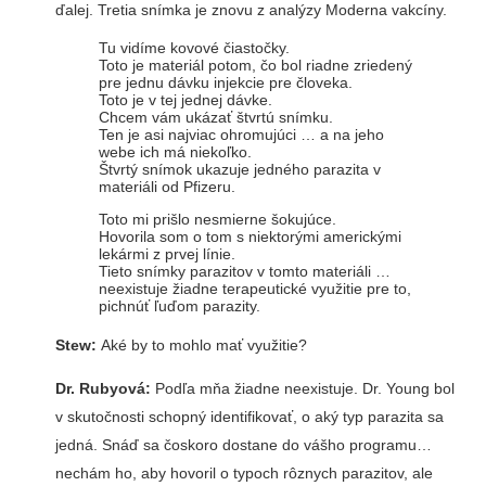
ďalej. Tretia snímka je znovu z analýzy Moderna vakcíny.
Tu vidíme kovové čiastočky.
Toto je materiál potom, čo bol riadne zriedený
pre jednu dávku injekcie pre človeka.
Toto je v tej jednej dávke.
Chcem vám ukázať štvrtú snímku.
Ten je asi najviac ohromujúci … a na jeho
webe ich má niekoľko.
Štvrtý snímok ukazuje jedného parazita v
materiáli od Pfizeru.
Toto mi prišlo nesmierne šokujúce.
Hovorila som o tom s niektorými americkými
lekármi z prvej línie.
Tieto snímky parazitov v tomto materiáli …
neexistuje žiadne terapeutické využitie pre to,
pichnúť ľuďom parazity.
Stew:
Aké by to mohlo mať využitie?
Dr. Rubyová:
Podľa mňa žiadne neexistuje. Dr. Young bol
v skutočnosti schopný identifikovať, o aký typ parazita sa
jedná. Snáď sa čoskoro dostane do vášho programu…
nechám ho, aby hovoril o typoch rôznych parazitov, ale