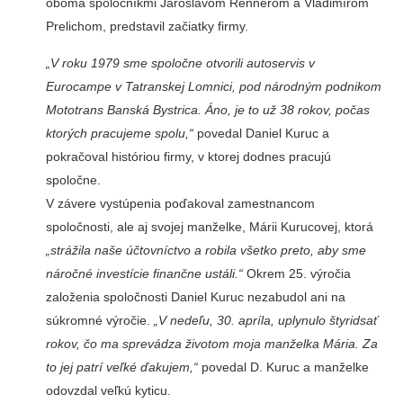
oboma spoločníkmi Jaroslavom Rennerom a Vladimírom
Prelichom, predstavil začiatky firmy.
„V roku 1979 sme spoločne otvorili autoservis v
Eurocampe v Tatranskej Lomnici, pod národným podnikom
Mototrans Banská Bystrica. Áno, je to už 38 rokov, počas
ktorých pracujeme spolu,“
povedal Daniel Kuruc a
pokračoval históriou firmy, v ktorej dodnes pracujú
spoločne.
V závere vystúpenia poďakoval zamestnancom
spoločnosti, ale aj svojej manželke, Márii Kurucovej, ktorá
„strážila naše účtovníctvo a robila všetko preto, aby sme
náročné investície finančne ustáli.“
Okrem 25. výročia
založenia spoločnosti Daniel Kuruc nezabudol ani na
súkromné výročie.
„V nedeľu, 30. apríla, uplynulo štyridsať
rokov, čo ma sprevádza životom moja manželka Mária. Za
to jej patrí veľké ďakujem,“
povedal D. Kuruc a manželke
odovzdal veľkú kyticu.