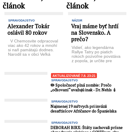
článok
článok
SPRAVODAJSTVO
NÁZOR
Alexander Tokár
Vraj máme byť hrdí
oslávil 80 rokov
na Slovensko. A
prečo?
V Chemosvite odpracoval
viac ako 42 rokov a mnohí
Vidieť, ako legendárna
si naň pamätajú dodnes.
Rallye Tatry po piatich
Narodil sa v obci Veľká
rokoch pozvoľne povstáva
Tŕňa, po ukončení
z popola, je určite pre
základnej ...
nejedného fanúšika
motoristického športu pod
Tatrami ...
AKTUALIZOVANÉ 7.8. 23:21
SPRAVODAJSTVO
🦠 Spoločnosť plná zombie: Prečo
„očkovaní“ uvažujú inak - Dr. Nehls 💉
SPRAVODAJSTVO
Najmenej 19 mŕtvych pri invázii
desaťtisícov Afričanov do Španielska
SPRAVODAJSTVO
DEBORAH BIRX: Štáty zachovali prísne