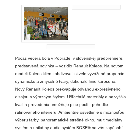
Počas večera bola v Poprade, v slovenskej predpremiére,
predstavená novinka – vozidlo Renault Koleos. Na novom
modeli Koleos klienti obdivovali skvele vyvážené proporcie,
dynamické a zmyselné tvary, dokonalé línie karosérie.
Nový Renault Koleos prekvapuje odvahou expresívneho
dizajnu a výrazným štýlom. Ušľachtilé materiály a najvyššia
kvalita prevedenia umožňuje plne pocítiť pohodlie
rafinovaného interiéru. Ambientné osvetlenie s možnosťou
výberu farby, panoramatické strešné okno, multimediálny
systém a unikátny audio systém BOSE® na vás zapôsobí