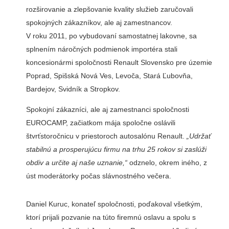
rozširovanie a zlepšovanie kvality služieb zaručovali
spokojných zákazníkov, ale aj zamestnancov.
V roku 2011, po vybudovaní samostatnej lakovne, sa
splnením náročných podmienok importéra stali
koncesionármi spoločnosti Renault Slovensko pre územie
Poprad, Spišská Nová Ves, Levoča, Stará Ľubovňa,
Bardejov, Svidník a Stropkov.
Spokojní zákazníci, ale aj zamestnanci spoločnosti
EUROCAMP, začiatkom mája spoločne oslávili
štvrťstoročnicu v priestoroch autosalónu Renault.
„Udržať
stabilnú a prosperujúcu firmu na trhu 25 rokov si zaslúži
obdiv a určite aj naše uznanie,“
odznelo, okrem iného, z
úst moderátorky počas slávnostného večera.
Daniel Kuruc, konateľ spoločnosti, poďakoval všetkým,
ktorí prijali pozvanie na túto firemnú oslavu a spolu s