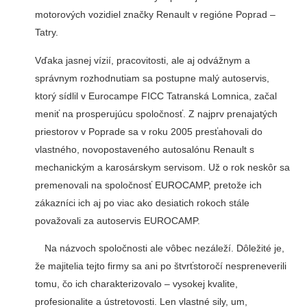
motorových vozidiel značky Renault v regióne Poprad –
Tatry.
Vďaka jasnej vízií, pracovitosti, ale aj odvážnym a
správnym rozhodnutiam sa postupne malý autoservis,
ktorý sídlil v Eurocampe FICC Tatranská Lomnica, začal
meniť na prosperujúcu spoločnosť. Z najprv prenajatých
priestorov v Poprade sa v roku 2005 presťahovali do
vlastného, novopostaveného autosalónu Renault s
mechanickým a karosárskym servisom. Už o rok neskôr sa
premenovali na spoločnosť EUROCAMP, pretože ich
zákazníci ich aj po viac ako desiatich rokoch stále
považovali za autoservis EUROCAMP.
Na názvoch spoločnosti ale vôbec nezáleží. Dôležité je,
že majitelia tejto firmy sa ani po štvrťstoročí nespreneverili
tomu, čo ich charakterizovalo – vysokej kvalite,
profesionalite a ústretovosti. Len vlastné sily, um,