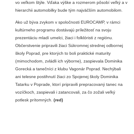
vo veľkom štýle. Vďaka výške a rozmerom pôsobí veľký a v
hierarchii automobilky bude tým najväčším automobilom.
Ako už býva zvykom v spoločnosti EUROCAMP, v rámci
kultúrneho programu dostávajú príležitosť na svoju
prezentáciu mladí umelci, žiaci i folklóristi z regiónu.
Občerstvenie pripravili žiaci Súkromnej strednej odbornej
školy Poprad, pre ktorých to boli praktické maturity
(mimochodom, zvládli ich výborne), zaspievala Dominika
Gorecká a tanečníci z klubu Vagonár Poprad. Nechýbali
ani telesne postihnutí žiaci zo Spojenej školy Dominika
Tatarku v Poprade, ktorí pripravili prepracovaný tanec na
vozíčkoch, zaspievali i zatancovali, za čo zožali veľký
potlesk prítomných.
(red)