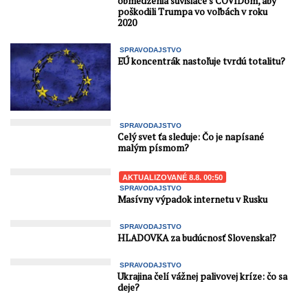
obmedzenia súvisiace s COVIDom, aby
poškodili Trumpa vo voľbách v roku
2020
SPRAVODAJSTVO
EÚ koncentrák nastoľuje tvrdú totalitu?
SPRAVODAJSTVO
Celý svet ťa sleduje: Čo je napísané
malým písmom?
AKTUALIZOVANÉ 8.8. 00:50
SPRAVODAJSTVO
Masívny výpadok internetu v Rusku
SPRAVODAJSTVO
HLADOVKA za budúcnosť Slovenska⁉️
SPRAVODAJSTVO
Ukrajina čelí vážnej palivovej kríze: čo sa
deje?