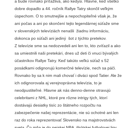
a bude rovnako príťažlivá, ako kedysi. Hlavne, keď všetko
dobre dopadlo a 44. ročník Rallye Tatry skončil veľkým
úspechom. O to smutnejšie a nepochopiteľné však je, že
ani počas a ani po skončení tejto legendárnej súťaže sme
v slovenských televíziách nenašli žiadnu informáciu,
dokonca po súťaži ani jediný šot z týchto pretekov.
Z televízie sme sa nedozvedeli ani len to, kto zvíťazil a ako
sa umiestnili naši pretekári, dnes už deti či vnuci bývalých
účastníkov Rallye Tatry. Keď takúto veľkú súťaž s 52
posádkami odignorujú komerčné televízie, nech sa páči.
Rovnako by sa k nim mali chovať i diváci spod Tatier. Ale že
ich odignorovala aj verejnoprávna televízia, to je
neodpustiteľné. Hlavne ak nás denno-denne otravujú
celebritami z NHL, ktoré pre rôzne intrigy tých, ktorí
dostávajú desiatky tisíc zo štátneho rozpočtu na
zabezpečenie našej reprezentácie, nie sú ochotné ani len
raz do roka reprezentovať Slovensko na majstrovstvách
sveta. Čo mňa je do nejakej NBA, škótskej futbalovej ligy