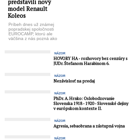
predstavili nový
model Renault
Koleos
Príbeh dnes už známej
popradskej spoločnosti
EUROCAMP, ktorú ale
väčšina z nás pozná ako
autoservis a autosalón
predajcu vozidiel Renault,
...
NÁZOR
HOVORY HA - rozhovory bez cenzúry s
JUDr. Štefanom Harabinom 6.
NÁZOR
Nezávislosť na predaj
NÁZOR
PhDr. A. Hrnko: Oslobodzovanie
Slovenska 1918 - 1920 - Slovenské dejiny
v európskom kontexte II.
NÁZOR
Agresia, sebaobrana a zástupná vojna
NÁZOR