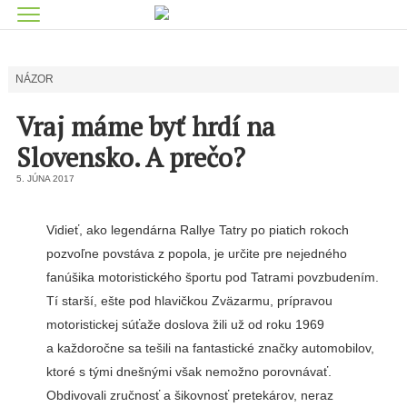
NÁZOR
Vraj máme byť hrdí na
Slovensko. A prečo?
5. JÚNA 2017
Vidieť, ako legendárna Rallye Tatry po piatich rokoch
pozvoľne povstáva z popola, je určite pre nejedného
fanúšika motoristického športu pod Tatrami povzbudením.
Tí starší, ešte pod hlavičkou Zväzarmu, prípravou
motoristickej súťaže doslova žili už od roku 1969
a každoročne sa tešili na fantastické značky automobilov,
ktoré s tými dnešnými však nemožno porovnávať.
Obdivovali zručnosť a šikovnosť pretekárov, neraz