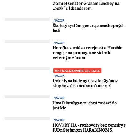
Zomrel senátor Graham Lindsey na
„bozk“ s Iskanderom
NÁZOR
Školský systém generuje neschopných
ľudí
NÁZOR
Herečka zavádza verejnosť a Harabin
reaguje na propagačné video k
veterným zónam
AKTUALIZOVANÉ 6.8. 15:15
NÁZOR
Dokedy sa bude agresivita Cigánov
stupňovať na neúnosnú mieru?
NÁZOR
Umelú inteligenciu chcú zaviesť do
justície
NÁZOR
HOVORY HA - rozhovory bez cenzúry s
JUDr. Štefanom HARABINOM 5.