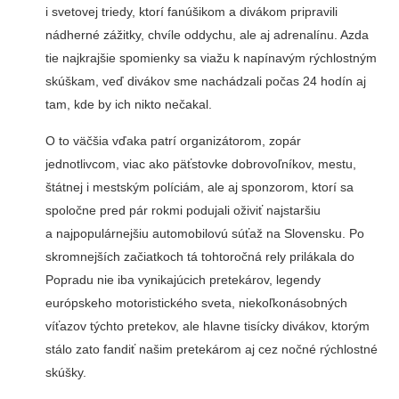
i svetovej triedy, ktorí fanúšikom a divákom pripravili
nádherné zážitky, chvíle oddychu, ale aj adrenalínu. Azda
tie najkrajšie spomienky sa viažu k napínavým rýchlostným
skúškam, veď divákov sme nachádzali počas 24 hodín aj
tam, kde by ich nikto nečakal.
O to väčšia vďaka patrí organizátorom, zopár
jednotlivcom, viac ako päťstovke dobrovoľníkov, mestu,
štátnej i mestským políciám, ale aj sponzorom, ktorí sa
spoločne pred pár rokmi podujali oživiť najstaršiu
a najpopulárnejšiu automobilovú súťaž na Slovensku. Po
skromnejších začiatkoch tá tohtoročná rely prilákala do
Popradu nie iba vynikajúcich pretekárov, legendy
európskeho motoristického sveta, niekoľkonásobných
víťazov týchto pretekov, ale hlavne tisícky divákov, ktorým
stálo zato fandiť našim pretekárom aj cez nočné rýchlostné
skúšky.