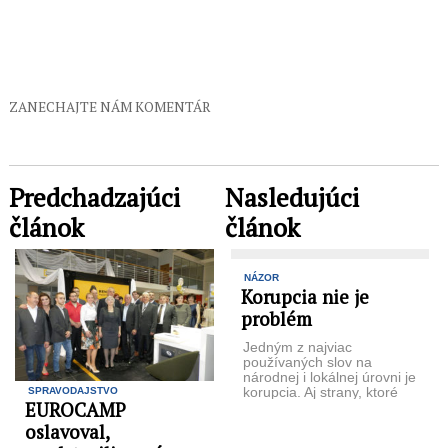
ZANECHAJTE NÁM KOMENTÁR
Predchadzajúci
Nasledujúci
článok
článok
NÁZOR
Korupcia nie je
problém
Jedným z najviac
používaných slov na
národnej i lokálnej úrovni je
korupcia. Aj strany, ktoré
SPRAVODAJSTVO
EUROCAMP
ešte nevznikli, si ju dávajú
do programov ...
oslavoval,