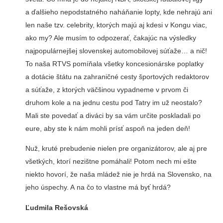
a ďalšieho nepodstatného naháňanie lopty, kde nehrajú ani
len naše tzv. celebrity, ktorých majú aj kdesi v Kongu viac,
ako my? Ale musím to odpozerať, čakajúc na výsledky
najpopulárnejšej slovenskej automobilovej súťaže… a nič!
To naša RTVS pomíňala všetky koncesionárske poplatky
a dotácie štátu na zahraničné cesty športových redaktorov
a súťaže, z ktorých väčšinou vypadneme v prvom či
druhom kole a na jednu cestu pod Tatry im už neostalo?
Mali ste povedať a diváci by sa vám určite poskladali po
eure, aby ste k nám mohli prísť aspoň na jeden deň!
Nuž, kruté prebudenie nielen pre organizátorov, ale aj pre
všetkých, ktorí nezištne pomáhali! Potom nech mi ešte
niekto hovorí, že naša mládež nie je hrdá na Slovensko, na
jeho úspechy. A na čo to vlastne má byť hrdá?
Ľudmila Rešovská