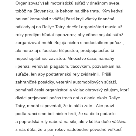
Organizovať však motoristickú súťaž v dnešnom svete,
tobôž na Slovensku, je behom na dlhé trate. Kým kedysi
hnusní komunisti z väčšej časti kryli všetky finančné
náklady aj na Rallye Tatry, dnešní organizátori musia už
roky predtým hľadať sponzorov, aby vôbec nejakú súťaž
zorganizovať mohli. Bojujú nielen s nedostatkom peňazí,
ale neraz aj s ľudskou hlúposťou, predpojatosťou či
nepochopiteľnou závisťou. Množstvo času, námahy
i peňazí venovali plagátom, tlačovkám, pozvánkam na
súťaže, len aby podtatranskú rely zviditeľnili. Prišli
zahraničné posádky, veteráni automobilových súťaží,
pomáhali českí organizátori a vidiac obrovský záujem, ktorí
diváci prejavovali počas troch dní o dianie okolo Rallye
Tatry, mnohí si povedali, že to stálo zato. Ako praví
podtatranci sme boli nielen hrdí, že sa dielo podarilo
a popradská rely naberá na sile, ale v kútiku duše väčšina
z nás dúfa, že o pár rokov nadobudne pôvodnú veľkosť