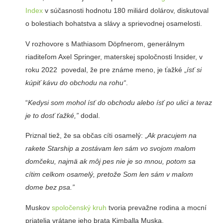
Index
v súčasnosti hodnotu 180 miliárd dolárov, diskutoval
o bolestiach bohatstva a slávy a sprievodnej osamelosti.
V rozhovore s Mathiasom Döpfnerom, generálnym
riaditeľom Axel Springer, materskej spoločnosti Insider, v
roku 2022 povedal, že pre známe meno, je ťažké „
ísť si
kúpiť kávu do obchodu na rohu“
.
“
Kedysi som mohol ísť do obchodu alebo ísť po ulici a teraz
je to dosť ťažké,”
dodal.
Priznal tiež, že sa občas cíti osamelý: „
Ak pracujem na
rakete Starship a zostávam len sám vo svojom malom
domčeku, najmä ak môj pes nie je so mnou, potom sa
cítim celkom osamelý, pretože Som len sám v malom
dome bez psa.”
Muskov
spoločenský kruh
tvoria prevažne rodina a mocní
priatelia vrátane jeho brata Kimballa Muska,