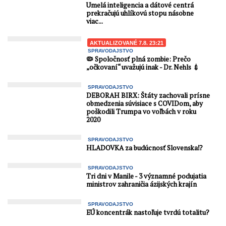
Umelá inteligencia a dátové centrá
prekračujú uhlíkovú stopu násobne
viac...
AKTUALIZOVANÉ 7.8. 23:21
SPRAVODAJSTVO
🦠 Spoločnosť plná zombie: Prečo
„očkovaní“ uvažujú inak - Dr. Nehls 💉
SPRAVODAJSTVO
DEBORAH BIRX: Štáty zachovali prísne
obmedzenia súvisiace s COVIDom, aby
poškodili Trumpa vo voľbách v roku
2020
SPRAVODAJSTVO
HLADOVKA za budúcnosť Slovenska⁉️
SPRAVODAJSTVO
Tri dni v Manile - 3 významné podujatia
ministrov zahraničia ázijských krajín
SPRAVODAJSTVO
EÚ koncentrák nastoľuje tvrdú totalitu?