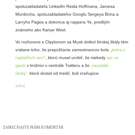
spoluzakladateľa LinkedIn Reida Hoffmana, Jamesa
Murdocha, spoluzakladateľov Googlu Sergeya Brina a
Larryho Pagea a dokonca aj rappera Ye, predtým
známeho ako Kanye West.
Vo rozhovore s Claytonom sa Musk dotkol širokej škály tém
vrátane toho, že prepúšťanie zamestnancov bola
„jedna z
najťažších vecí“
, ktorú musel urobiť, že niekedy
spí na
gauči
v knižnici v centrále Twitteru a že
„neustále
útoky“,
ktoré dostal od médií, boli zraňujúce.
zdroj
ZANECHAJTE NÁM KOMENTÁR