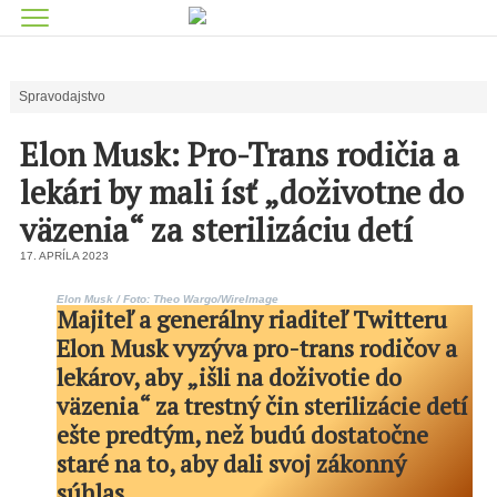
Spravodajstvo
Elon Musk: Pro-Trans rodičia a
lekári by mali ísť „doživotne do
väzenia“ za sterilizáciu detí
17. APRÍLA 2023
Elon Musk / Foto: Theo Wargo/WireImage
Majiteľ a generálny riaditeľ Twitteru
Elon Musk vyzýva pro-trans rodičov a
lekárov, aby „išli na doživotie do
väzenia“ za trestný čin sterilizácie detí
ešte predtým, než budú dostatočne
staré na to, aby dali svoj zákonný
súhlas.