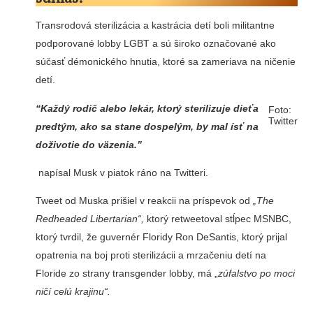
Transrodová sterilizácia a kastrácia detí boli militantne
podporované lobby LGBT a sú široko označované ako
súčasť démonického hnutia, ktoré sa zameriava na ničenie
detí.
“Každý rodič alebo lekár, ktorý sterilizuje dieťa
Foto:
Twitter
predtým, ako sa stane dospelým, by mal ísť na
doživotie do väzenia.”
napísal Musk v piatok ráno na Twitteri.
Tweet od Muska prišiel v reakcii na príspevok od
„The
Redheaded Libertarian“,
ktorý retweetoval stĺpec MSNBC,
ktorý tvrdil, že guvernér Floridy Ron DeSantis, ktorý prijal
opatrenia na boj proti sterilizácii a mrzačeniu detí na
Floride zo strany transgender lobby, má „
zúfalstvo po moci
ničí celú krajinu“.