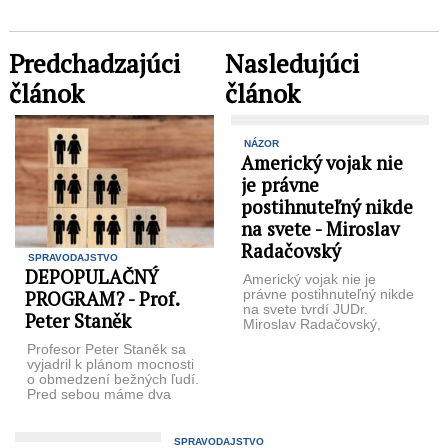
Predchadzajúci
Nasledujúci
článok
článok
NÁZOR
Americký vojak nie
je právne
postihnuteľný nikde
na svete - Miroslav
Radačovský
SPRAVODAJSTVO
DEPOPULAČNÝ
Americký vojak nie je
PROGRAM? - Prof.
právne postihnuteľný nikde
na svete tvrdí JUDr.
Peter Staněk
Miroslav Radačovský,
poslanec Európskeho
Profesor Peter Staněk sa
parlamentu a predseda
vyjadril k plánom mocnosti
strany Slovenský ...
o obmedzení bežných ľudí.
Pred sebou máme dva
hlavné línie, resp. smery:
...
SPRAVODAJSTVO