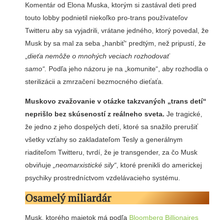
Komentár od Elona Muska, ktorým si zastával deti pred
touto lobby podnietil niekoľko pro-trans používateľov
Twitteru aby sa vyjadrili, vrátane jedného, ktorý povedal, že
Musk by sa mal za seba „hanbiť“ predtým, než pripustí, že
„
dieťa nemôže o mnohých veciach rozhodovať
samo“.
Podľa jeho názoru je na „komunite“, aby rozhodla o
sterilizácii a zmrzačení bezmocného dieťaťa.
Muskovo zvažovanie v otázke takzvaných „trans detí“
neprišlo bez skúseností z reálneho sveta.
Je tragické,
že jedno z jeho dospelých detí, ktoré sa snažilo prerušiť
všetky vzťahy so zakladateľom Tesly a generálnym
riaditeľom Twitteru, tvrdí, že je transgender, za čo Musk
obviňuje
„neomarxistické sily“
, ktoré prenikli do americkej
psychiky prostredníctvom vzdelávacieho systému.
Osamelý miliardár
Musk, ktorého majetok má podľa
Bloomberg Billionaires